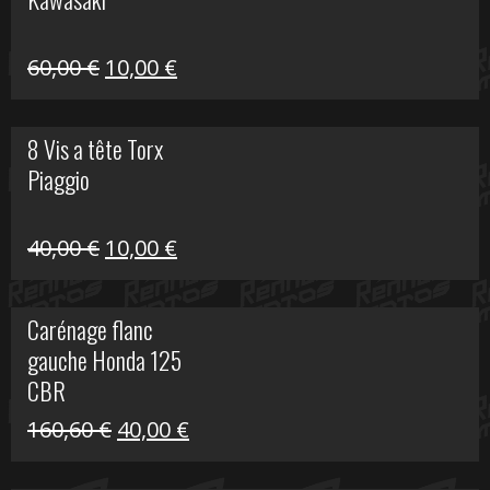
99,00 €.
20,00 €.
Le
Le
60,00
€
10,00
€
prix
prix
initial
actuel
8 Vis a tête Torx
était :
est :
Piaggio
60,00 €.
10,00 €.
Le
Le
40,00
€
10,00
€
prix
prix
initial
actuel
Carénage flanc
était :
est :
gauche Honda 125
40,00 €.
10,00 €.
CBR
Le
Le
160,60
€
40,00
€
prix
prix
initial
actuel