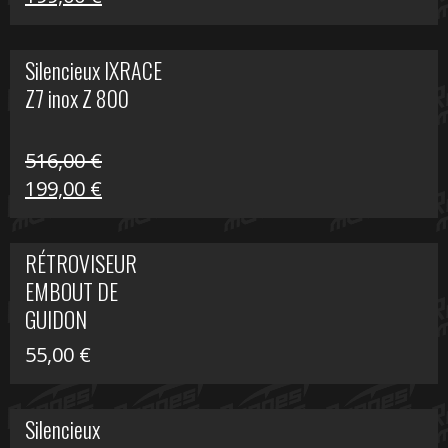
prix
prix
initial
actuel
Silencieux IXRACE
était :
est :
Z7 inox Z 800
516,00 €.
199,00 €.
516,00
€
Le
Le
199,00
€
prix
prix
initial
actuel
RÉTROVISEUR
était :
est :
EMBOUT DE
516,00 €.
199,00 €.
GUIDON
55,00
€
Silencieux