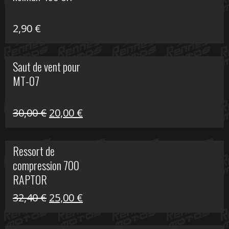
648,22 €.
399,00 €.
2,90
€
Saut de vent pour
MT-07
Le
Le
30,00
€
20,00
€
prix
prix
initial
actuel
Ressort de
était :
est :
compression 700
30,00 €.
20,00 €.
RAPTOR
Le
Le
32,40
€
25,00
€
prix
prix
initial
actuel