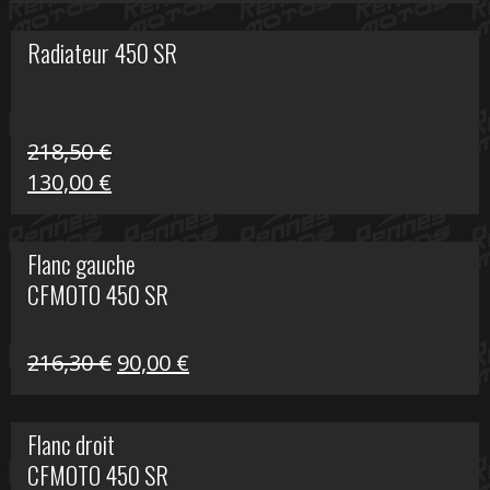
prix
prix
initial
actuel
Radiateur 450 SR
était :
est :
17,60 €.
10,00 €.
218,50
€
Le
Le
130,00
€
prix
prix
initial
actuel
Flanc gauche
était :
est :
CFMOTO 450 SR
218,50 €.
130,00 €.
Le
Le
216,30
€
90,00
€
prix
prix
initial
actuel
Flanc droit
était :
est :
CFMOTO 450 SR
216,30 €.
90,00 €.