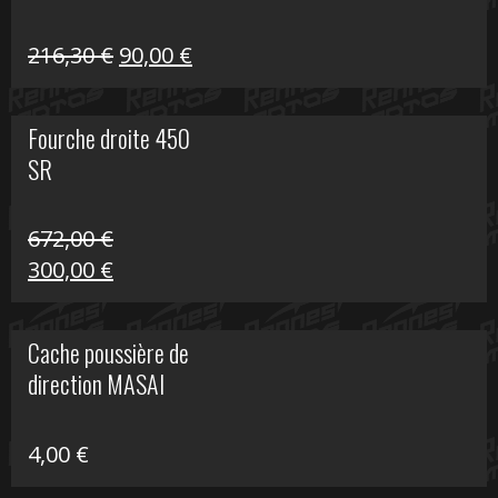
Le
Le
216,30
€
90,00
€
prix
prix
initial
actuel
Fourche droite 450
était :
est :
SR
216,30 €.
90,00 €.
672,00
€
Le
Le
300,00
€
prix
prix
initial
actuel
Cache poussière de
était :
est :
direction MASAI
672,00 €.
300,00 €.
4,00
€