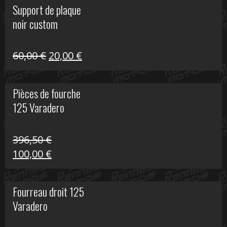
Support de plaque
était :
est :
noir custom
160,60 €.
40,00 €.
Le
Le
60,00
€
20,00
€
prix
prix
initial
actuel
Pièces de fourche
était :
est :
125 Varadero
60,00 €.
20,00 €.
396,50
€
Le
Le
100,00
€
prix
prix
initial
actuel
Fourreau droit 125
était :
est :
Varadero
396,50 €.
100,00 €.