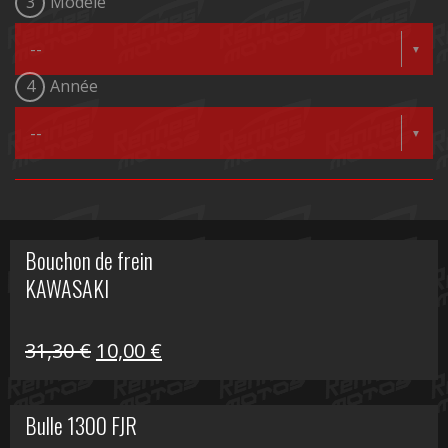
3
Modèle
4
Année
Bouchon de frein
KAWASAKI
Le
Le
31,30
€
10,00
€
prix
prix
initial
actuel
Bulle 1300 FJR
était :
est :