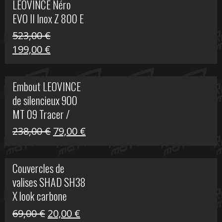
LEOVINCE Néro
EVO II Inox Z 800 E
523,00
€
Le
Le
199,00
€
prix
prix
initial
actuel
Embout LEOVINCE
était :
est :
de silencieux 900
523,00 €.
199,00 €.
MT 09 Tracer /
Tracer GT
Le
Le
238,00
€
79,00
€
prix
prix
initial
actuel
Couvercles de
était :
est :
valises SHAD SH38
238,00 €.
79,00 €.
X look carbone
Le
Le
69,00
€
20,00
€