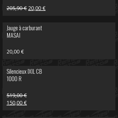
Le
Le
205,90
€
20,00
€
prix
prix
initial
actuel
Jauge à carburant
était :
est :
MASAI
205,90 €.
20,00 €.
20,00
€
Silencieux IXIL CB
1000 R
519,00
€
Le
Le
150,00
€
prix
prix
initial
actuel