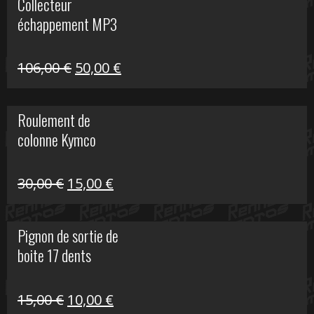
Collecteur
était :
est :
échappement MP3
600,00 €.
150,00 €.
Le
Le
106,00
€
50,00
€
prix
prix
initial
actuel
Roulement de
était :
est :
colonne Kymco
106,00 €.
50,00 €.
Le
Le
30,00
€
15,00
€
prix
prix
initial
actuel
Pignon de sortie de
était :
est :
boite 17 dents
30,00 €.
15,00 €.
Le
Le
15,00
€
10,00
€