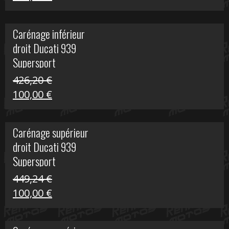
prix
prix
initial
actuel
Carénage inférieur
était :
est :
droit Ducati 939
216,95 €.
100,00 €.
Supersport
426,20
€
Le
Le
100,00
€
prix
prix
initial
actuel
Carénage supérieur
était :
est :
droit Ducati 939
426,20 €.
100,00 €.
Supersport
449,24
€
Le
Le
100,00
€
prix
prix
initial
actuel