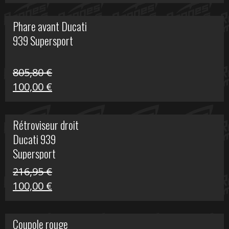
prix
prix
initial
actuel
Phare avant Ducati
était :
est :
939 Supersport
999,00 €.
249,00 €.
805,80
€
Le
Le
100,00
€
prix
prix
initial
actuel
Rétroviseur droit
était :
est :
Ducati 939
805,80 €.
100,00 €.
Supersport
216,95
€
Le
Le
100,00
€
prix
prix
initial
actuel
Coupole rouge
était :
est :