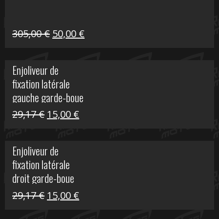
31,30 €.
10,00 €.
Le
Le
305,00
€
50,00
€
prix
prix
initial
actuel
Enjoliveur de
était :
est :
fixation latérale
305,00 €.
50,00 €.
gauche garde-boue
arrière Vulcan S
Le
Le
29,17
€
15,00
€
prix
prix
initial
actuel
Enjoliveur de
était :
est :
fixation latérale
29,17 €.
15,00 €.
droit garde-boue
arrière pour Vulcan
Le
Le
29,17
€
15,00
€
S
prix
prix