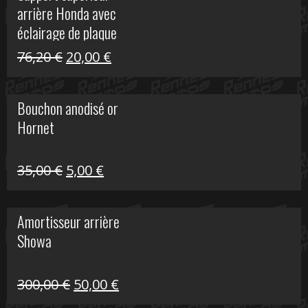
arrière Honda avec
40,90 €.
10,00 €.
éclairage de plaque
Le
Le
76,20
€
20,00
€
prix
prix
initial
actuel
Bouchon anodisé or
était :
est :
Hornet
76,20 €.
20,00 €.
Le
Le
35,00
€
5,00
€
prix
prix
initial
actuel
Amortisseur arrière
était :
est :
Showa
35,00 €.
5,00 €.
Le
Le
300,00
€
50,00
€
prix
prix