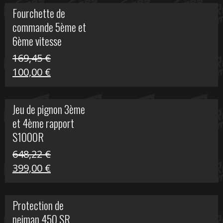
initial
actuel
Fourchette de
était :
est :
commande 5ème et
29,17 €.
15,00 €.
6ème vitesse
S1000R
169,45
€
Le
Le
100,00
€
prix
prix
initial
actuel
Jeu de pignon 3ème
était :
est :
et 4ème rapport
169,45 €.
100,00 €.
S1000R
648,22
€
Le
Le
399,00
€
prix
prix
initial
actuel
Protection de
était :
est :
neiman 450 SR