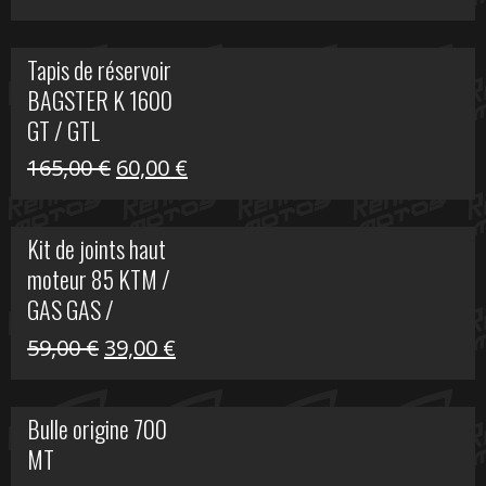
prix
prix
initial
actuel
Tapis de réservoir
était :
est :
BAGSTER K 1600
63,00 €.
15,00 €.
GT / GTL
Le
Le
165,00
€
60,00
€
prix
prix
initial
actuel
Kit de joints haut
était :
est :
moteur 85 KTM /
165,00 €.
60,00 €.
GAS GAS /
HUSQVARNA
Le
Le
59,00
€
39,00
€
prix
prix
initial
actuel
Bulle origine 700
était :
est :
MT
59,00 €.
39,00 €.