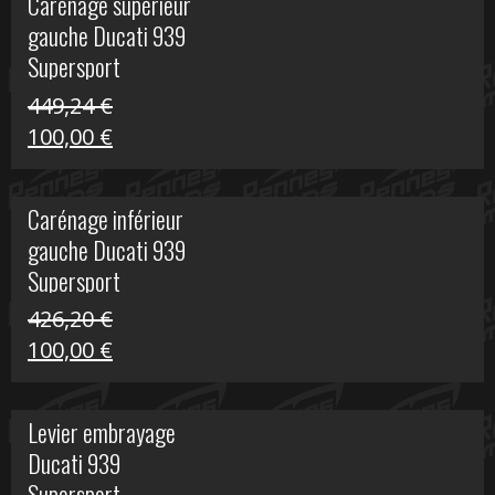
Carénage supérieur
était :
est :
gauche Ducati 939
449,24 €.
100,00 €.
Supersport
449,24
€
Le
Le
100,00
€
prix
prix
initial
actuel
Carénage inférieur
était :
est :
gauche Ducati 939
449,24 €.
100,00 €.
Supersport
426,20
€
Le
Le
100,00
€
prix
prix
initial
actuel
Levier embrayage
était :
est :
Ducati 939
426,20 €.
100,00 €.
Supersport