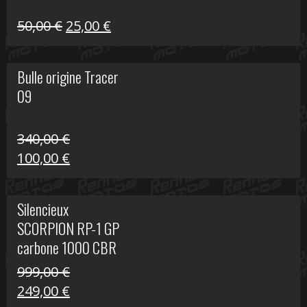
Le
Le
50,00
€
25,00
€
prix
prix
initial
actuel
Bulle origine Tracer
était :
est :
09
50,00 €.
25,00 €.
340,00
€
Le
Le
100,00
€
prix
prix
initial
actuel
Silencieux
était :
est :
SCORPION RP-1 GP
340,00 €.
100,00 €.
carbone 1000 CBR
RR
999,00
€
Le
Le
249,00
€