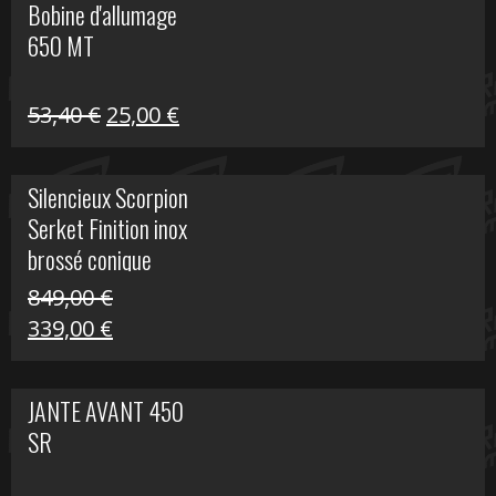
Bobine d'allumage
était :
est :
650 MT
32,40 €.
25,00 €.
Le
Le
53,40
€
25,00
€
prix
prix
initial
actuel
Silencieux Scorpion
était :
est :
Serket Finition inox
53,40 €.
25,00 €.
brossé conique
double Z 1000
849,00
€
Le
Le
339,00
€
prix
prix
initial
actuel
JANTE AVANT 450
était :
est :
SR
849,00 €.
339,00 €.