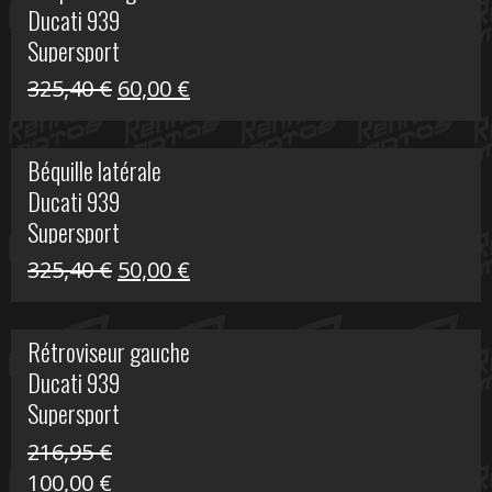
Ducati 939
216,95 €.
100,00 €.
Supersport
Le
Le
325,40
€
60,00
€
prix
prix
initial
actuel
Béquille latérale
était :
est :
Ducati 939
325,40 €.
60,00 €.
Supersport
Le
Le
325,40
€
50,00
€
prix
prix
initial
actuel
Rétroviseur gauche
était :
est :
Ducati 939
325,40 €.
50,00 €.
Supersport
216,95
€
Le
Le
100,00
€