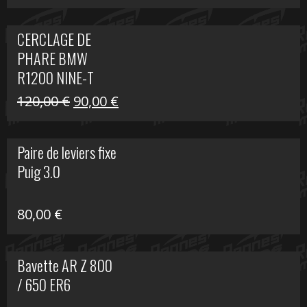
prix
prix
initial
actuel
CERCLAGE DE
était :
est :
PHARE BMW
69,00 €.
20,00 €.
R1200 NINE-T
Le
Le
120,00
€
90,00
€
prix
prix
initial
actuel
Paire de leviers fixe
était :
est :
Puig 3.0
120,00 €.
90,00 €.
80,00
€
Bavette AR Z 800
/ 650 ER6