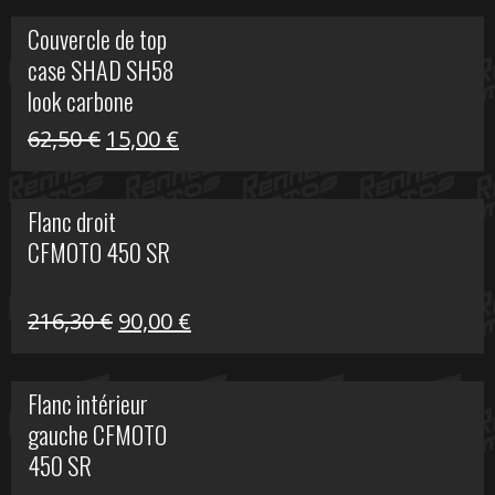
Couvercle de top
case SHAD SH58
look carbone
Le
Le
62,50
€
15,00
€
prix
prix
initial
actuel
Flanc droit
était :
est :
CFMOTO 450 SR
62,50 €.
15,00 €.
Le
Le
216,30
€
90,00
€
prix
prix
initial
actuel
Flanc intérieur
était :
est :
gauche CFMOTO
216,30 €.
90,00 €.
450 SR