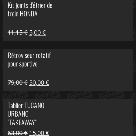
Kit joints d'étrier de
était :
est :
frein HONDA
519,00 €.
150,00 €.
Le
Le
11,15
€
5,00
€
prix
prix
initial
actuel
Rétroviseur rotatif
était :
est :
pour sportive
11,15 €.
5,00 €.
Le
Le
79,00
€
50,00
€
prix
prix
initial
actuel
Tablier TUCANO
était :
est :
URBANO
79,00 €.
50,00 €.
"TAKEAWAY"
Le
Le
63,00
€
15,00
€