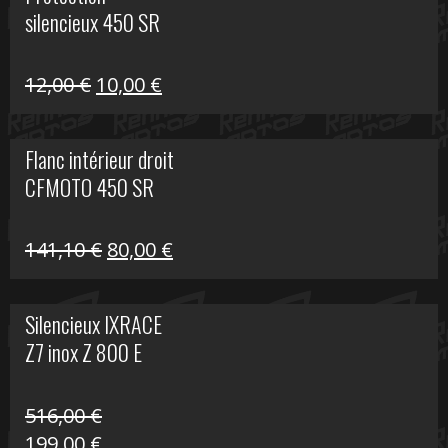
était :
est :
silencieux 450 SR
75,30 €.
30,00 €.
Le
Le
12,00
€
10,00
€
prix
prix
initial
actuel
Flanc intérieur droit
était :
est :
CFMOTO 450 SR
12,00 €.
10,00 €.
Le
Le
141,10
€
80,00
€
prix
prix
initial
actuel
Silencieux IXRACE
était :
est :
Z7 inox Z 800 E
141,10 €.
80,00 €.
516,00
€
Le
Le
199,00
€