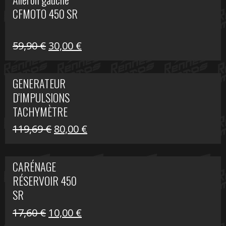
était :
est :
CFMOTO 450 SR
59,90 €.
30,00 €.
Le
Le
59,90
€
30,00
€
prix
prix
initial
actuel
GENERATEUR
était :
est :
D'IMPULSIONS
59,90 €.
30,00 €.
TACHYMÈTRE
R1200 C
Le
Le
119,69
€
80,00
€
prix
prix
initial
actuel
CARÉNAGE
était :
est :
RÉSERVOIR 450
119,69 €.
80,00 €.
SR
Le
Le
17,60
€
10,00
€