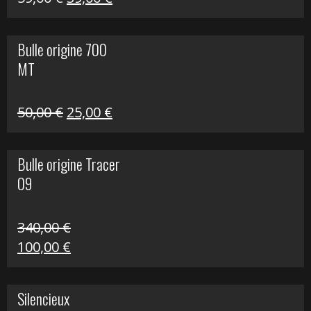
prix
prix
initial
actuel
Bulle origine 700
était :
est :
MT
59,00 €.
39,00 €.
Le
Le
50,00
€
25,00
€
prix
prix
initial
actuel
Bulle origine Tracer
était :
est :
09
50,00 €.
25,00 €.
340,00
€
Le
Le
100,00
€
prix
prix
initial
actuel
Silencieux
était :
est :