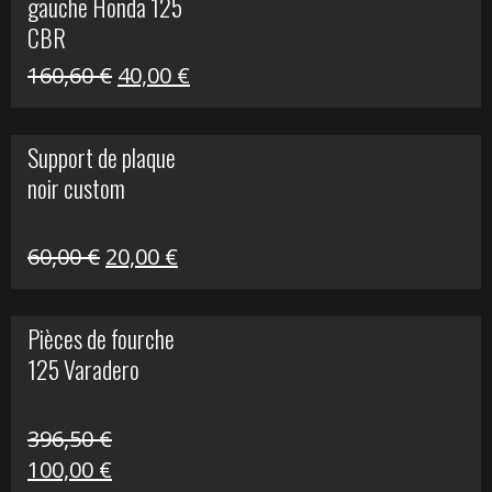
gauche Honda 125
40,00 €.
10,00 €.
CBR
Le
Le
160,60
€
40,00
€
prix
prix
initial
actuel
Support de plaque
était :
est :
noir custom
160,60 €.
40,00 €.
Le
Le
60,00
€
20,00
€
prix
prix
initial
actuel
Pièces de fourche
était :
est :
125 Varadero
60,00 €.
20,00 €.
396,50
€
Le
Le
100,00
€