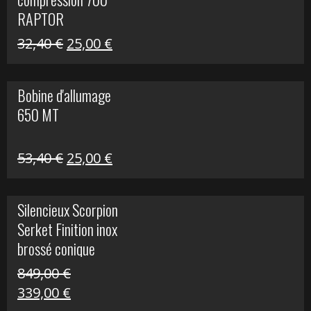
30,00 €.
20,00 €.
RAPTOR
Le
Le
32,40
€
25,00
€
prix
prix
initial
actuel
Bobine d'allumage
était :
est :
650 MT
32,40 €.
25,00 €.
Le
Le
53,40
€
25,00
€
prix
prix
initial
actuel
Silencieux Scorpion
était :
est :
Serket Finition inox
53,40 €.
25,00 €.
brossé conique
double Z 1000
849,00
€
Le
Le
339,00
€