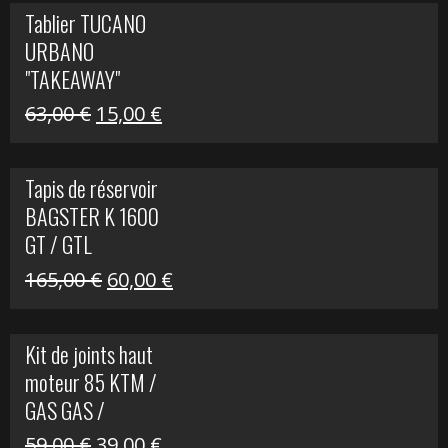
initial
actuel
Tablier TUCANO
était :
est :
URBANO
79,00 €.
50,00 €.
"TAKEAWAY"
Le
Le
63,00
€
15,00
€
prix
prix
initial
actuel
Tapis de réservoir
était :
est :
BAGSTER K 1600
63,00 €.
15,00 €.
GT / GTL
Le
Le
165,00
€
60,00
€
prix
prix
initial
actuel
Kit de joints haut
était :
est :
moteur 85 KTM /
165,00 €.
60,00 €.
GAS GAS /
HUSQVARNA
Le
Le
59,00
€
39,00
€