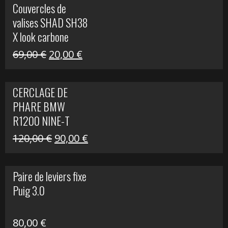
Couvercles de
était :
est :
valises SHAD SH38
238,00 €.
79,00 €.
X look carbone
Le
Le
69,00
€
20,00
€
prix
prix
initial
actuel
CERCLAGE DE
était :
est :
PHARE BMW
69,00 €.
20,00 €.
R1200 NINE-T
Le
Le
120,00
€
90,00
€
prix
prix
initial
actuel
Paire de leviers fixe
était :
est :
Puig 3.0
120,00 €.
90,00 €.
80,00
€