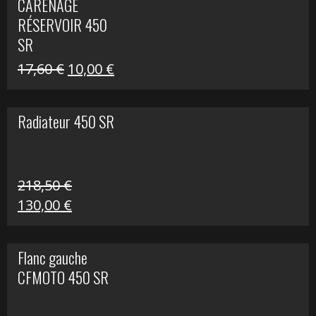
CARÉNAGE
était :
est :
RÉSERVOIR 450
119,69 €.
80,00 €.
SR
Le
Le
17,60
€
10,00
€
prix
prix
initial
actuel
Radiateur 450 SR
était :
est :
17,60 €.
10,00 €.
218,50
€
Le
Le
130,00
€
prix
prix
initial
actuel
Flanc gauche
était :
est :
CFMOTO 450 SR
218,50 €.
130,00 €.