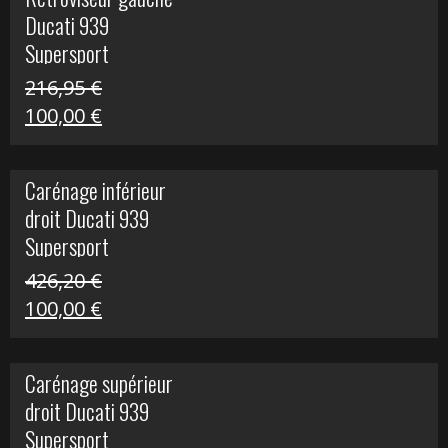
était :
est :
Ducati 939
325,40 €.
50,00 €.
Supersport
216,95
€
Le
Le
100,00
€
prix
prix
initial
actuel
Carénage inférieur
était :
est :
droit Ducati 939
216,95 €.
100,00 €.
Supersport
426,20
€
Le
Le
100,00
€
prix
prix
initial
actuel
Carénage supérieur
était :
est :
droit Ducati 939
426,20 €.
100,00 €.
Supersport