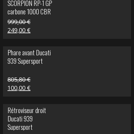
SCORPION RP-1 GP
340,00 €.
100,00 €.
carbone 1000 CBR
RR
999,00
€
Le
Le
249,00
€
prix
prix
initial
actuel
Phare avant Ducati
était :
est :
939 Supersport
999,00 €.
249,00 €.
805,80
€
Le
Le
100,00
€
prix
prix
initial
actuel
Rétroviseur droit
était :
est :
Ducati 939
805,80 €.
100,00 €.
Supersport