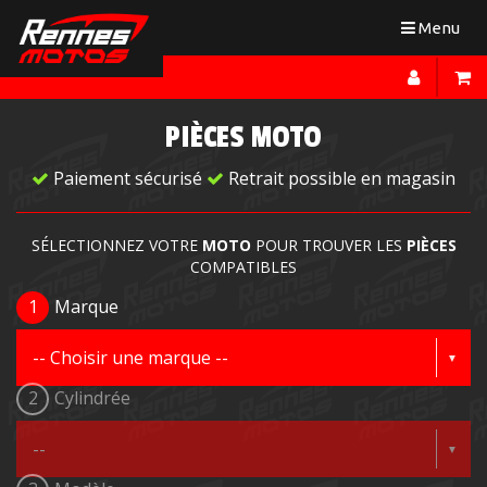
Toggle
Menu
navigation
PIÈCES MOTO
Paiement sécurisé
Retrait possible en magasin
SÉLECTIONNEZ VOTRE
MOTO
POUR TROUVER LES
PIÈCES
COMPATIBLES
1
Marque
2
Cylindrée