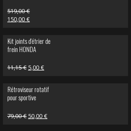
519,00
€
Le
Le
150,00
€
prix
prix
initial
actuel
Kit joints d'étrier de
était :
est :
frein HONDA
519,00 €.
150,00 €.
Le
Le
11,15
€
5,00
€
prix
prix
initial
actuel
Rétroviseur rotatif
était :
est :
pour sportive
11,15 €.
5,00 €.
Le
Le
79,00
€
50,00
€
prix
prix