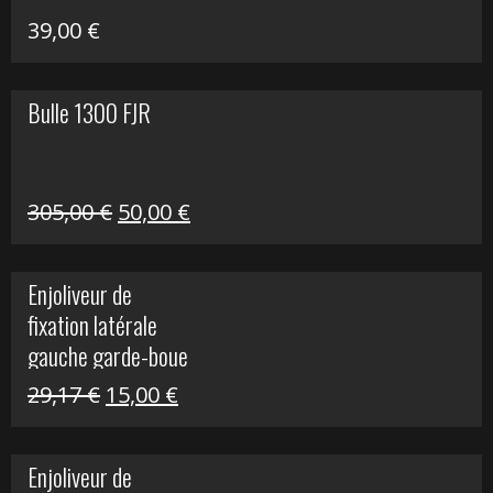
39,00
€
Bulle 1300 FJR
Le
Le
305,00
€
50,00
€
prix
prix
initial
actuel
Enjoliveur de
était :
est :
fixation latérale
305,00 €.
50,00 €.
gauche garde-boue
arrière Vulcan S
Le
Le
29,17
€
15,00
€
prix
prix
initial
actuel
Enjoliveur de
était :
est :