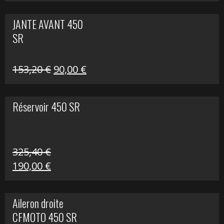
prix
prix
initial
actuel
JANTE AVANT 450
était :
est :
SR
849,00 €.
339,00 €.
Le
Le
153,20
€
90,00
€
prix
prix
initial
actuel
Réservoir 450 SR
était :
est :
153,20 €.
90,00 €.
325,40
€
Le
Le
190,00
€
prix
prix
initial
actuel
Aileron droite
était :
est :
CFMOTO 450 SR
325,40 €.
190,00 €.