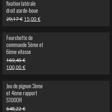
fixation latérale
29,17 €.
15,00 €.
droit garde-boue
arrière pour Vulcan
Le
Le
29,17
€
15,00
€
S
prix
prix
initial
actuel
Fourchette de
était :
est :
commande 5ème et
29,17 €.
15,00 €.
6ème vitesse
S1000R
169,45
€
Le
Le
100,00
€
prix
prix
initial
actuel
Jeu de pignon 3ème
était :
est :
et 4ème rapport
169,45 €.
100,00 €.
S1000R
648,22
€