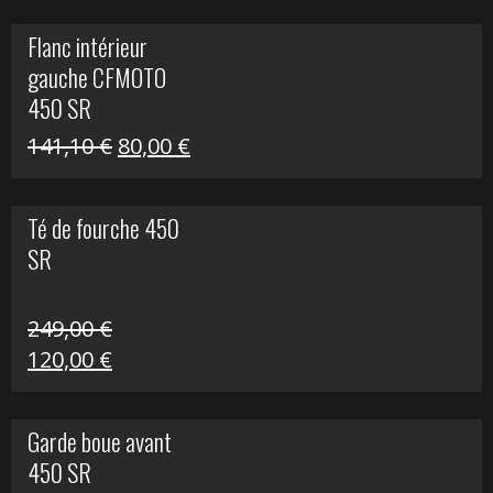
initial
actuel
Flanc intérieur
était :
est :
gauche CFMOTO
216,30 €.
90,00 €.
450 SR
Le
Le
141,10
€
80,00
€
prix
prix
initial
actuel
Té de fourche 450
était :
est :
SR
141,10 €.
80,00 €.
249,00
€
Le
Le
120,00
€
prix
prix
initial
actuel
Garde boue avant
était :
est :
450 SR
249,00 €.
120,00 €.