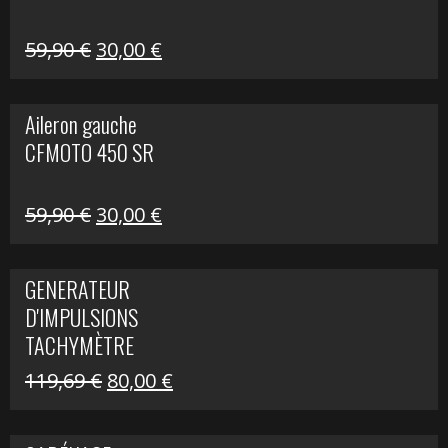
Le
Le
59,90
€
30,00
€
prix
prix
initial
actuel
Aileron gauche
était :
est :
CFMOTO 450 SR
59,90 €.
30,00 €.
Le
Le
59,90
€
30,00
€
prix
prix
initial
actuel
GENERATEUR
était :
est :
D'IMPULSIONS
59,90 €.
30,00 €.
TACHYMÈTRE
R1200 C
Le
Le
119,69
€
80,00
€
prix
prix
initial
actuel