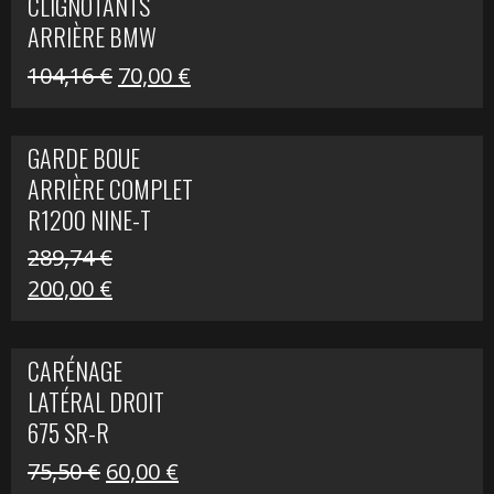
CLIGNOTANTS
40,22 €.
25,00 €.
ARRIÈRE BMW
R1200 NINE-T
Le
Le
104,16
€
70,00
€
SCRAMBLER
prix
prix
initial
actuel
GARDE BOUE
était :
est :
ARRIÈRE COMPLET
104,16 €.
70,00 €.
R1200 NINE-T
SCRAMBLER
289,74
€
Le
Le
200,00
€
prix
prix
initial
actuel
CARÉNAGE
était :
est :
LATÉRAL DROIT
289,74 €.
200,00 €.
675 SR-R
Le
Le
75,50
€
60,00
€