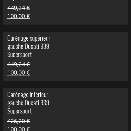
449,24
€
Le
Le
100,00
€
prix
prix
initial
actuel
Carénage supérieur
était :
est :
gauche Ducati 939
449,24 €.
100,00 €.
Supersport
449,24
€
Le
Le
100,00
€
prix
prix
initial
actuel
Carénage inférieur
était :
est :
gauche Ducati 939
449,24 €.
100,00 €.
Supersport
426,20
€
Le
Le
100,00
€