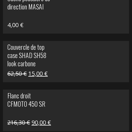
était :
est :
direction MASAI
672,00 €.
300,00 €.
4,00
€
Couvercle de top
case SHAD SH58
look carbone
Le
Le
62,50
€
15,00
€
prix
prix
initial
actuel
Flanc droit
était :
est :
CFMOTO 450 SR
62,50 €.
15,00 €.
Le
Le
216,30
€
90,00
€
prix
prix