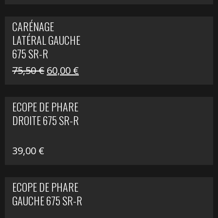
prix
prix
initial
actuel
CARÉNAGE
était :
est :
LATÉRAL GAUCHE
75,50 €.
60,00 €.
675 SR-R
Le
Le
75,50
€
60,00
€
prix
prix
initial
actuel
ECOPE DE PHARE
était :
est :
DROITE 675 SR-R
75,50 €.
60,00 €.
39,00
€
ECOPE DE PHARE
GAUCHE 675 SR-R