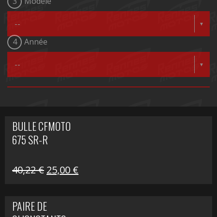
3
Modèle
4
Année
BULLE CFMOTO
675 SR-R
Le
Le
40,22
€
25,00
€
prix
prix
initial
actuel
PAIRE DE
était :
est :