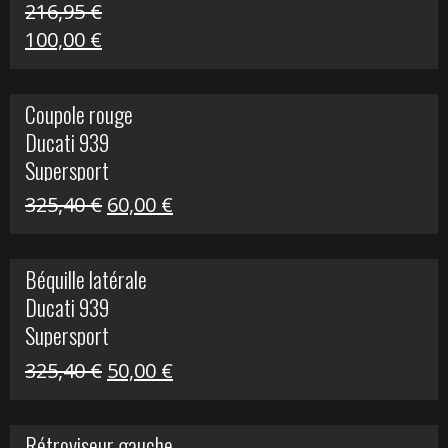
216,95
€
Le
Le
100,00
€
prix
prix
initial
actuel
Coupole rouge
était :
est :
Ducati 939
216,95 €.
100,00 €.
Supersport
Le
Le
325,40
€
60,00
€
prix
prix
initial
actuel
Béquille latérale
était :
est :
Ducati 939
325,40 €.
60,00 €.
Supersport
Le
Le
325,40
€
50,00
€
prix
prix
initial
actuel
Rétroviseur gauche