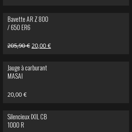
Bavette AR Z 800
/ 650 ER6
Le
Le
205,90
€
20,00
€
prix
prix
initial
actuel
Jauge à carburant
était :
est :
MASAI
205,90 €.
20,00 €.
20,00
€
Silencieux IXIL CB
1000 R