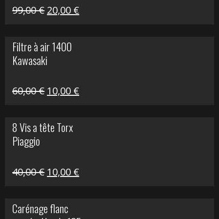
Le
Le
99,00
€
20,00
€
prix
prix
initial
actuel
Filtre à air 1400
était :
est :
Kawasaki
99,00 €.
20,00 €.
Le
Le
60,00
€
10,00
€
prix
prix
initial
actuel
8 Vis a tête Torx
était :
est :
Piaggio
60,00 €.
10,00 €.
Le
Le
40,00
€
10,00
€
prix
prix
initial
actuel
Carénage flanc
était :
est :