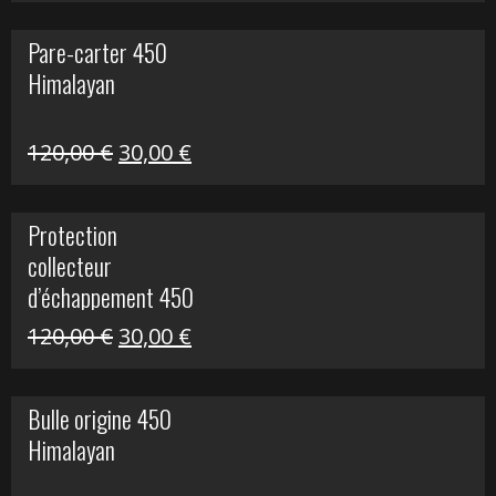
initial
actuel
Pare-carter 450
était :
est :
Himalayan
100,00 €.
20,00 €.
Le
Le
120,00
€
30,00
€
prix
prix
initial
actuel
Protection
était :
est :
collecteur
120,00 €.
30,00 €.
d’échappement 450
Himalayan
Le
Le
120,00
€
30,00
€
prix
prix
initial
actuel
Bulle origine 450
était :
est :
Himalayan
120,00 €.
30,00 €.