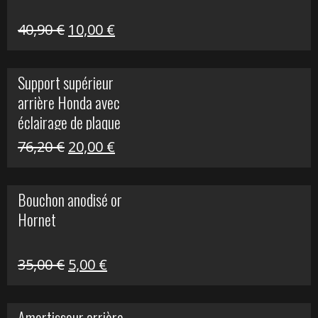
Le
Le
40,90
€
10,00
€
prix
prix
initial
actuel
Support supérieur
était :
est :
arrière Honda avec
40,90 €.
10,00 €.
éclairage de plaque
Le
Le
76,20
€
20,00
€
prix
prix
initial
actuel
Bouchon anodisé or
était :
est :
Hornet
76,20 €.
20,00 €.
Le
Le
35,00
€
5,00
€
prix
prix
initial
actuel
Amortisseur arrière