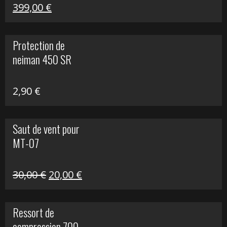
Le
Le
399,00
€
prix
prix
initial
actuel
Protection de
était :
est :
neiman 450 SR
648,22 €.
399,00 €.
2,90
€
Saut de vent pour
MT-07
Le
Le
30,00
€
20,00
€
prix
prix
initial
actuel
Ressort de
était :
est :
compression 700