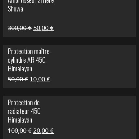
était :
est :
Showa
35,00 €.
5,00 €.
Le
Le
300,00
€
50,00
€
prix
prix
initial
actuel
Protection maître-
était :
est :
cylindre AR 450
300,00 €.
50,00 €.
Himalayan
Le
Le
50,00
€
10,00
€
prix
prix
initial
actuel
Protection de
était :
est :
radiateur 450
50,00 €.
10,00 €.
Himalayan
Le
Le
100,00
€
20,00
€
prix
prix