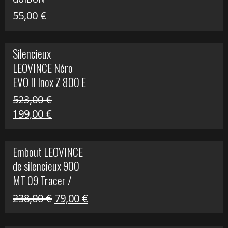
55,00
€
Silencieux
LEOVINCE Néro
EVO II Inox Z 800 E
523,00
€
Le
Le
199,00
€
prix
prix
initial
actuel
Embout LEOVINCE
était :
est :
de silencieux 900
523,00 €.
199,00 €.
MT 09 Tracer /
Tracer GT
Le
Le
238,00
€
79,00
€
prix
prix
initial
actuel