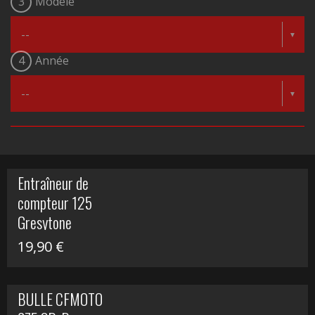
3
Modèle
4
Année
Entraîneur de
compteur 125
Gresytone
19,90
€
BULLE CFMOTO