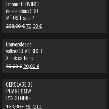
Embout LEOVINCE
était :
est :
de silencieux 900
523,00 €.
199,00 €.
MT 09 Tracer /
Tracer GT
Le
Le
238,00
€
79,00
€
prix
prix
initial
actuel
Couvercles de
était :
est :
valises SHAD SH38
238,00 €.
79,00 €.
X look carbone
Le
Le
69,00
€
20,00
€
prix
prix
initial
actuel
CERCLAGE DE
était :
est :
PHARE BMW
69,00 €.
20,00 €.
R1200 NINE-T
Le
Le
120,00
€
90,00
€