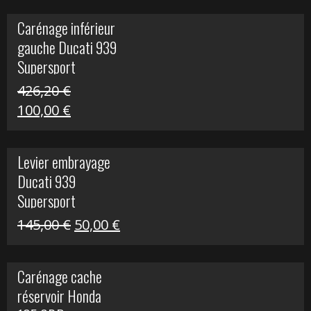
initial
actuel
Carénage inférieur
était :
est :
gauche Ducati 939
449,24 €.
100,00 €.
Supersport
426,20
€
Le
Le
100,00
€
prix
prix
initial
actuel
Levier embrayage
était :
est :
Ducati 939
426,20 €.
100,00 €.
Supersport
Le
Le
145,00
€
50,00
€
prix
prix
initial
actuel
Carénage cache
était :
est :
réservoir Honda
145,00 €.
50,00 €.