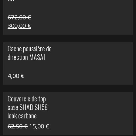
216,30 €.
90,00 €.
672,00
€
Le
Le
300,00
€
prix
prix
initial
actuel
Cache poussière de
était :
est :
direction MASAI
672,00 €.
300,00 €.
4,00
€
Couvercle de top
case SHAD SH58
look carbone
Le
Le
62,50
€
15,00
€
prix
prix