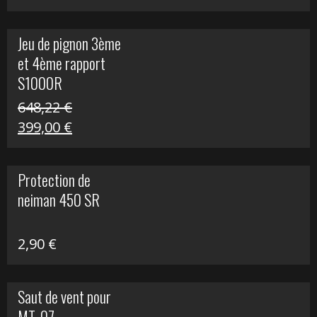
prix
prix
initial
actuel
Jeu de pignon 3ème
était :
est :
et 4ème rapport
169,45 €.
100,00 €.
S1000R
648,22
€
Le
Le
399,00
€
prix
prix
initial
actuel
Protection de
était :
est :
neiman 450 SR
648,22 €.
399,00 €.
2,90
€
Saut de vent pour
MT-07