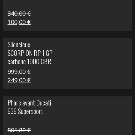
340,00
€
Le
Le
100,00
€
prix
prix
initial
actuel
Silencieux
était :
est :
SCORPION RP-1 GP
340,00 €.
100,00 €.
carbone 1000 CBR
RR
999,00
€
Le
Le
249,00
€
prix
prix
initial
actuel
Phare avant Ducati
était :
est :
939 Supersport
999,00 €.
249,00 €.
805,80
€