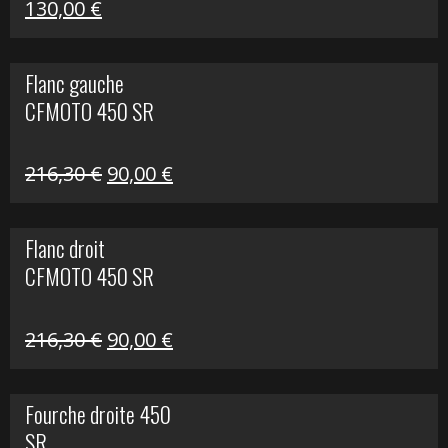
Le
Le
130,00
€
prix
prix
initial
actuel
Flanc gauche
était :
est :
CFMOTO 450 SR
218,50 €.
130,00 €.
Le
Le
216,30
€
90,00
€
prix
prix
initial
actuel
Flanc droit
était :
est :
CFMOTO 450 SR
216,30 €.
90,00 €.
Le
Le
216,30
€
90,00
€
prix
prix
initial
actuel
Fourche droite 450
était :
est :
SR