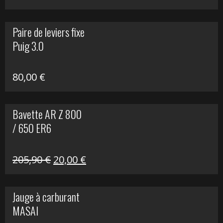
prix
prix
initial
actuel
Paire de leviers fixe
était :
est :
Puig 3.0
120,00 €.
90,00 €.
80,00
€
Bavette AR Z 800
/ 650 ER6
Le
Le
205,90
€
20,00
€
prix
prix
initial
actuel
Jauge à carburant
était :
est :
MASAI
205,90 €.
20,00 €.