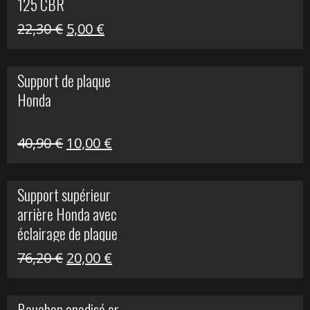
125 CBR
Le
Le
22,30
€
5,00
€
prix
prix
initial
actuel
Support de plaque
était :
est :
Honda
22,30 €.
5,00 €.
Le
Le
40,90
€
10,00
€
prix
prix
initial
actuel
Support supérieur
était :
est :
arrière Honda avec
40,90 €.
10,00 €.
éclairage de plaque
Le
Le
76,20
€
20,00
€
prix
prix
initial
actuel
Bouchon anodisé or