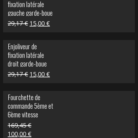
fixation latérale
305,00 €.
50,00 €.
gauche garde-boue
arrière Vulcan S
Le
Le
29,17
€
15,00
€
prix
prix
initial
actuel
Enjoliveur de
était :
est :
fixation latérale
29,17 €.
15,00 €.
droit garde-boue
arrière pour Vulcan
Le
Le
29,17
€
15,00
€
S
prix
prix
initial
actuel
Fourchette de
était :
est :
commande 5ème et
29,17 €.
15,00 €.
6ème vitesse
S1000R
169,45
€
Le
Le
100,00
€