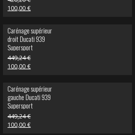
Le
Le
100,00
€
prix
prix
initial
actuel
Carénage supérieur
était :
est :
droit Ducati 939
426,20 €.
100,00 €.
Supersport
449,24
€
Le
Le
100,00
€
prix
prix
initial
actuel
Carénage supérieur
était :
est :
gauche Ducati 939
449,24 €.
100,00 €.
Supersport
449,24
€
Le
Le
100,00
€
prix
prix