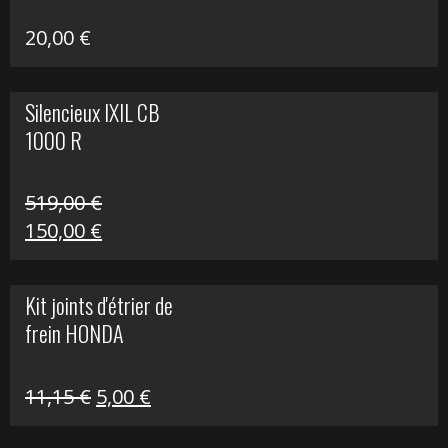
20,00
€
Silencieux IXIL CB
1000 R
519,00
€
Le
Le
150,00
€
prix
prix
initial
actuel
Kit joints d'étrier de
était :
est :
frein HONDA
519,00 €.
150,00 €.
Le
Le
11,15
€
5,00
€
prix
prix