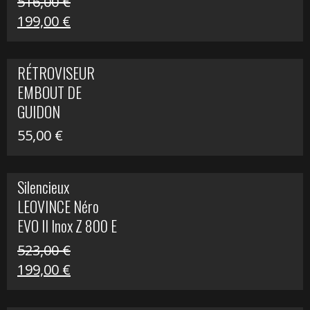
516,00
€
Le
Le
199,00
€
prix
prix
initial
actuel
RÉTROVISEUR
était :
est :
EMBOUT DE
516,00 €.
199,00 €.
GUIDON
55,00
€
Silencieux
LEOVINCE Néro
EVO II Inox Z 800 E
523,00
€
Le
Le
199,00
€
prix
prix
initial
actuel