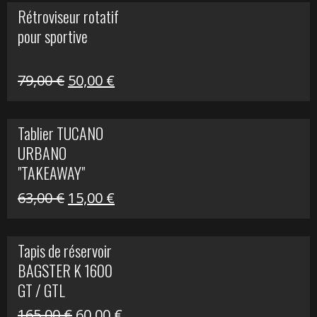
initial
actuel
Rétroviseur rotatif
était :
est :
pour sportive
11,15 €.
5,00 €.
Le
Le
79,00
€
50,00
€
prix
prix
initial
actuel
Tablier TUCANO
était :
est :
URBANO
79,00 €.
50,00 €.
"TAKEAWAY"
Le
Le
63,00
€
15,00
€
prix
prix
initial
actuel
Tapis de réservoir
était :
est :
BAGSTER K 1600
63,00 €.
15,00 €.
GT / GTL
Le
Le
165,00
€
60,00
€