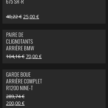
675 SR-R
Le
Le
40,22
€
25,00
€
prix
prix
initial
actuel
PAIRE DE
était :
est :
CLIGNOTANTS
40,22 €.
25,00 €.
ARRIÈRE BMW
R1200 NINE-T
Le
Le
104,16
€
70,00
€
SCRAMBLER
prix
prix
initial
actuel
GARDE BOUE
était :
est :
ARRIÈRE COMPLET
104,16 €.
70,00 €.
R1200 NINE-T
SCRAMBLER
289,74
€
Le
Le
200,00
€