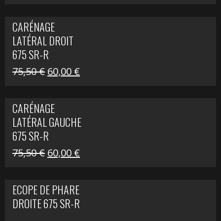
prix
prix
initial
actuel
CARÉNAGE
était :
est :
LATÉRAL DROIT
289,74 €.
200,00 €.
675 SR-R
Le
Le
75,50
€
60,00
€
prix
prix
initial
actuel
CARÉNAGE
était :
est :
LATÉRAL GAUCHE
75,50 €.
60,00 €.
675 SR-R
Le
Le
75,50
€
60,00
€
prix
prix
initial
actuel
ECOPE DE PHARE
était :
est :
DROITE 675 SR-R
75,50 €.
60,00 €.