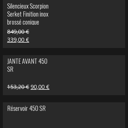
initial
actuel
Silencieux Scorpion
était :
est :
Serket Finition inox
53,40 €.
25,00 €.
brossé conique
double Z 1000
849,00
€
Le
Le
339,00
€
prix
prix
initial
actuel
JANTE AVANT 450
était :
est :
SR
849,00 €.
339,00 €.
Le
Le
153,20
€
90,00
€
prix
prix
initial
actuel
Réservoir 450 SR
était :
est :
153,20 €.
90,00 €.