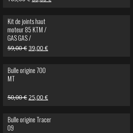
prix
prix
initial
actuel
Kit de joints haut
était :
est :
moteur 85 KTM /
165,00 €.
60,00 €.
GAS GAS /
HUSQVARNA
Le
Le
59,00
€
39,00
€
prix
prix
initial
actuel
Bulle origine 700
était :
est :
MT
59,00 €.
39,00 €.
Le
Le
50,00
€
25,00
€
prix
prix
initial
actuel
Bulle origine Tracer
était :
est :
09
50,00 €.
25,00 €.