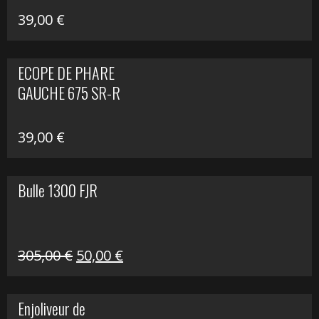
39,00
€
ECOPE DE PHARE
GAUCHE 675 SR-R
39,00
€
Bulle 1300 FJR
Le
Le
305,00
€
50,00
€
prix
prix
initial
actuel
Enjoliveur de
était :
est :