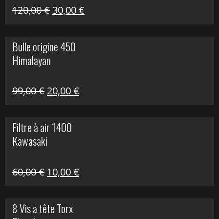
Himalayan
Le
Le
120,00
€
30,00
€
prix
prix
initial
actuel
Bulle origine 450
était :
est :
Himalayan
120,00 €.
30,00 €.
Le
Le
99,00
€
20,00
€
prix
prix
initial
actuel
Filtre à air 1400
était :
est :
Kawasaki
99,00 €.
20,00 €.
Le
Le
60,00
€
10,00
€
prix
prix
initial
actuel
8 Vis a tête Torx
était :
est :