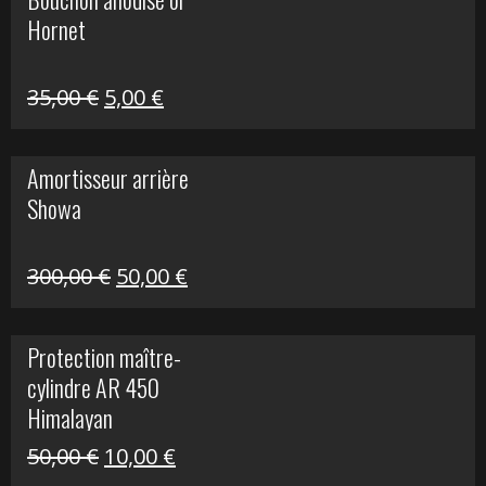
était :
est :
Hornet
76,20 €.
20,00 €.
Le
Le
35,00
€
5,00
€
prix
prix
initial
actuel
Amortisseur arrière
était :
est :
Showa
35,00 €.
5,00 €.
Le
Le
300,00
€
50,00
€
prix
prix
initial
actuel
Protection maître-
était :
est :
cylindre AR 450
300,00 €.
50,00 €.
Himalayan
Le
Le
50,00
€
10,00
€
prix
prix