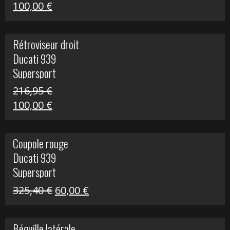
Le
Le
100,00
€
prix
prix
initial
actuel
Rétroviseur droit
était :
est :
Ducati 939
805,80 €.
100,00 €.
Supersport
216,95
€
Le
Le
100,00
€
prix
prix
initial
actuel
Coupole rouge
était :
est :
Ducati 939
216,95 €.
100,00 €.
Supersport
Le
Le
325,40
€
60,00
€
prix
prix
initial
actuel
Béquille latérale