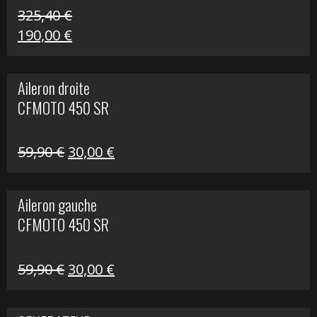
325,40
€
Le
Le
190,00
€
prix
prix
initial
actuel
Aileron droite
était :
est :
CFMOTO 450 SR
325,40 €.
190,00 €.
Le
Le
59,90
€
30,00
€
prix
prix
initial
actuel
Aileron gauche
était :
est :
CFMOTO 450 SR
59,90 €.
30,00 €.
Le
Le
59,90
€
30,00
€
prix
prix
initial
actuel