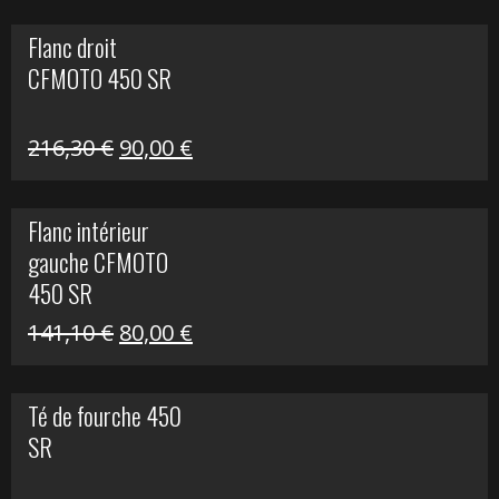
initial
actuel
Flanc droit
était :
est :
CFMOTO 450 SR
62,50 €.
15,00 €.
Le
Le
216,30
€
90,00
€
prix
prix
initial
actuel
Flanc intérieur
était :
est :
gauche CFMOTO
216,30 €.
90,00 €.
450 SR
Le
Le
141,10
€
80,00
€
prix
prix
initial
actuel
Té de fourche 450
était :
est :
SR
141,10 €.
80,00 €.