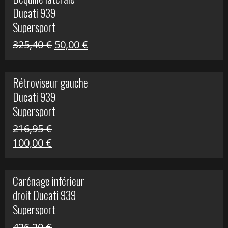
était :
est :
Ducati 939
325,40 €.
60,00 €.
Supersport
Le
Le
325,40
€
50,00
€
prix
prix
initial
actuel
Rétroviseur gauche
était :
est :
Ducati 939
325,40 €.
50,00 €.
Supersport
216,95
€
Le
Le
100,00
€
prix
prix
initial
actuel
Carénage inférieur
était :
est :
droit Ducati 939
216,95 €.
100,00 €.
Supersport
426,20
€