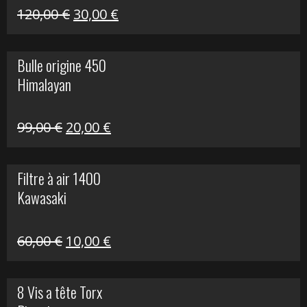
Himalayan
Le
Le
120,00
€
30,00
€
prix
prix
initial
actuel
Bulle origine 450
était :
est :
Himalayan
120,00 €.
30,00 €.
Le
Le
99,00
€
20,00
€
prix
prix
initial
actuel
Filtre à air 1400
était :
est :
Kawasaki
99,00 €.
20,00 €.
Le
Le
60,00
€
10,00
€
prix
prix
initial
actuel
8 Vis a tête Torx
était :
est :