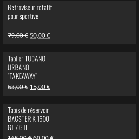
initial
actuel
Rétroviseur rotatif
était :
est :
pour sportive
11,15 €.
5,00 €.
Le
Le
79,00
€
50,00
€
prix
prix
initial
actuel
Tablier TUCANO
était :
est :
URBANO
79,00 €.
50,00 €.
"TAKEAWAY"
Le
Le
63,00
€
15,00
€
prix
prix
initial
actuel
Tapis de réservoir
était :
est :
BAGSTER K 1600
63,00 €.
15,00 €.
GT / GTL
Le
Le
165,00
€
60,00
€