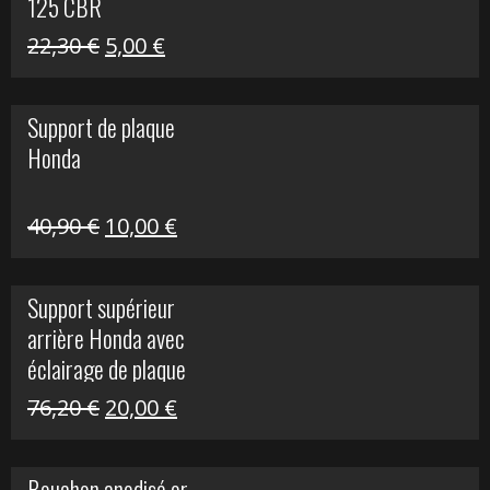
125 CBR
Le
Le
22,30
€
5,00
€
prix
prix
initial
actuel
Support de plaque
était :
est :
Honda
22,30 €.
5,00 €.
Le
Le
40,90
€
10,00
€
prix
prix
initial
actuel
Support supérieur
était :
est :
arrière Honda avec
40,90 €.
10,00 €.
éclairage de plaque
Le
Le
76,20
€
20,00
€
prix
prix
initial
actuel
Bouchon anodisé or