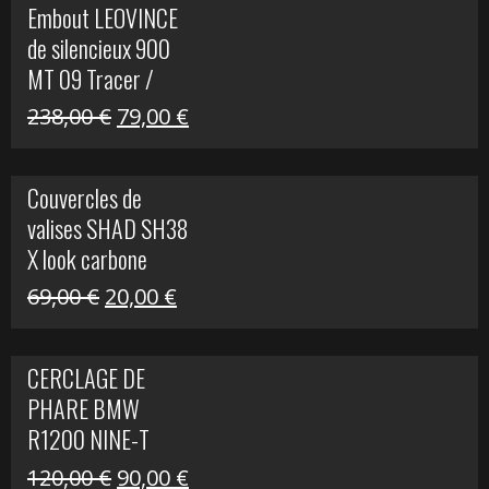
Embout LEOVINCE
était :
est :
de silencieux 900
523,00 €.
199,00 €.
MT 09 Tracer /
Tracer GT
Le
Le
238,00
€
79,00
€
prix
prix
initial
actuel
Couvercles de
était :
est :
valises SHAD SH38
238,00 €.
79,00 €.
X look carbone
Le
Le
69,00
€
20,00
€
prix
prix
initial
actuel
CERCLAGE DE
était :
est :
PHARE BMW
69,00 €.
20,00 €.
R1200 NINE-T
Le
Le
120,00
€
90,00
€