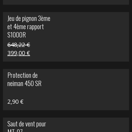
prix
prix
initial
actuel
Jeu de pignon 3ème
était :
est :
et 4ème rapport
169,45 €.
100,00 €.
S1000R
648,22
€
Le
Le
399,00
€
prix
prix
initial
actuel
Protection de
était :
est :
neiman 450 SR
648,22 €.
399,00 €.
2,90
€
Saut de vent pour
MT-07