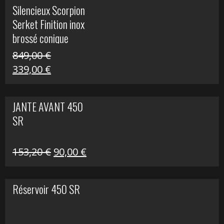
initial
actuel
Silencieux Scorpion
était :
est :
Serket Finition inox
53,40 €.
25,00 €.
brossé conique
double Z 1000
849,00
€
Le
Le
339,00
€
prix
prix
initial
actuel
JANTE AVANT 450
était :
est :
SR
849,00 €.
339,00 €.
Le
Le
153,20
€
90,00
€
prix
prix
initial
actuel
Réservoir 450 SR
était :
est :
153,20 €.
90,00 €.