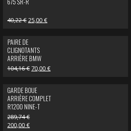
675 SR-R
Le
Le
40,22
€
25,00
€
prix
prix
initial
actuel
PAIRE DE
était :
est :
CLIGNOTANTS
40,22 €.
25,00 €.
ARRIÈRE BMW
R1200 NINE-T
Le
Le
104,16
€
70,00
€
SCRAMBLER
prix
prix
initial
actuel
GARDE BOUE
était :
est :
ARRIÈRE COMPLET
104,16 €.
70,00 €.
R1200 NINE-T
SCRAMBLER
289,74
€
Le
Le
200,00
€