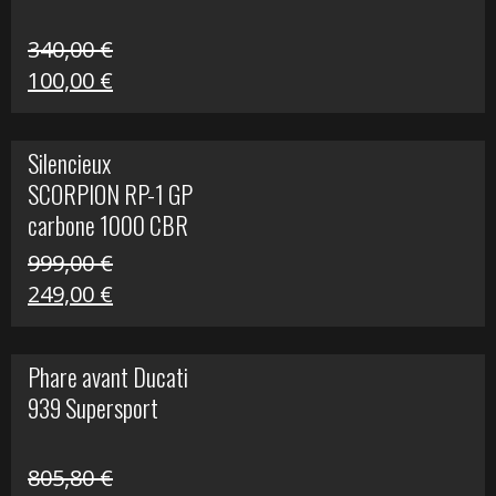
340,00
€
Le
Le
100,00
€
prix
prix
initial
actuel
Silencieux
était :
est :
SCORPION RP-1 GP
340,00 €.
100,00 €.
carbone 1000 CBR
RR
999,00
€
Le
Le
249,00
€
prix
prix
initial
actuel
Phare avant Ducati
était :
est :
939 Supersport
999,00 €.
249,00 €.
805,80
€