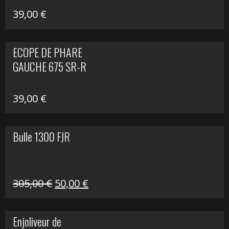
39,00
€
ECOPE DE PHARE
GAUCHE 675 SR-R
39,00
€
Bulle 1300 FJR
Le
Le
305,00
€
50,00
€
prix
prix
initial
actuel
Enjoliveur de
était :
est :