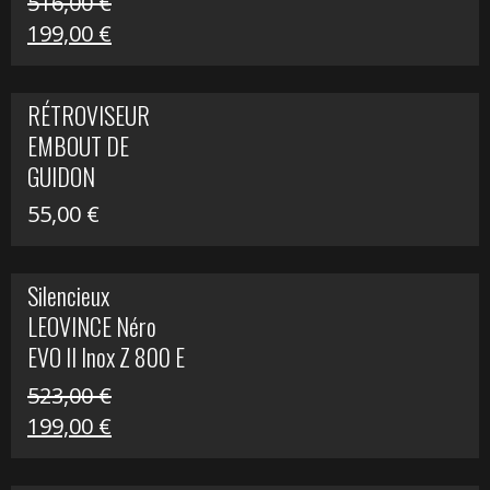
516,00
€
Le
Le
199,00
€
prix
prix
initial
actuel
RÉTROVISEUR
était :
est :
EMBOUT DE
516,00 €.
199,00 €.
GUIDON
55,00
€
Silencieux
LEOVINCE Néro
EVO II Inox Z 800 E
523,00
€
Le
Le
199,00
€
prix
prix
initial
actuel