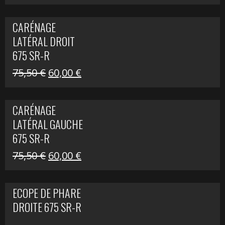
prix
prix
initial
actuel
CARÉNAGE
était :
est :
LATÉRAL DROIT
289,74 €.
200,00 €.
675 SR-R
Le
Le
75,50
€
60,00
€
prix
prix
initial
actuel
CARÉNAGE
était :
est :
LATÉRAL GAUCHE
75,50 €.
60,00 €.
675 SR-R
Le
Le
75,50
€
60,00
€
prix
prix
initial
actuel
ECOPE DE PHARE
était :
est :
DROITE 675 SR-R
75,50 €.
60,00 €.