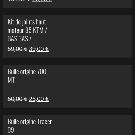
prix
prix
initial
actuel
Kit de joints haut
était :
est :
moteur 85 KTM /
165,00 €.
60,00 €.
GAS GAS /
HUSQVARNA
Le
Le
59,00
€
39,00
€
prix
prix
initial
actuel
Bulle origine 700
était :
est :
MT
59,00 €.
39,00 €.
Le
Le
50,00
€
25,00
€
prix
prix
initial
actuel
Bulle origine Tracer
était :
est :
09
50,00 €.
25,00 €.