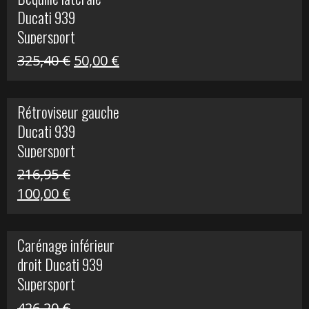
était :
est :
Ducati 939
325,40 €.
60,00 €.
Supersport
Le
Le
325,40
€
50,00
€
prix
prix
initial
actuel
Rétroviseur gauche
était :
est :
Ducati 939
325,40 €.
50,00 €.
Supersport
216,95
€
Le
Le
100,00
€
prix
prix
initial
actuel
Carénage inférieur
était :
est :
droit Ducati 939
216,95 €.
100,00 €.
Supersport
426,20
€