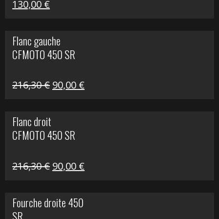
Le
Le
130,00
€
prix
prix
initial
actuel
Flanc gauche
était :
est :
CFMOTO 450 SR
218,50 €.
130,00 €.
Le
Le
216,30
€
90,00
€
prix
prix
initial
actuel
Flanc droit
était :
est :
CFMOTO 450 SR
216,30 €.
90,00 €.
Le
Le
216,30
€
90,00
€
prix
prix
initial
actuel
Fourche droite 450
était :
est :
SR