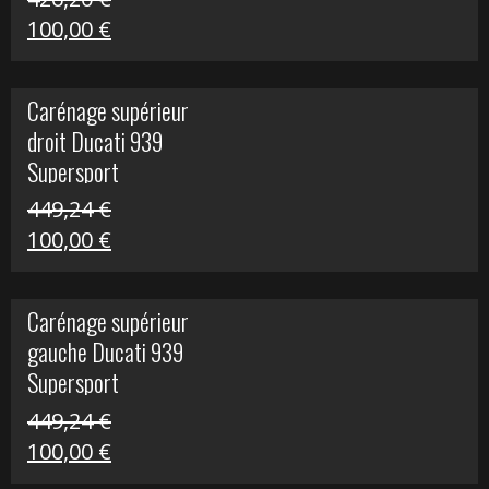
Le
Le
100,00
€
prix
prix
initial
actuel
Carénage supérieur
était :
est :
droit Ducati 939
426,20 €.
100,00 €.
Supersport
449,24
€
Le
Le
100,00
€
prix
prix
initial
actuel
Carénage supérieur
était :
est :
gauche Ducati 939
449,24 €.
100,00 €.
Supersport
449,24
€
Le
Le
100,00
€
prix
prix