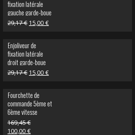
fixation latérale
305,00 €.
50,00 €.
gauche garde-boue
arrière Vulcan S
Le
Le
29,17
€
15,00
€
prix
prix
initial
actuel
Enjoliveur de
était :
est :
fixation latérale
29,17 €.
15,00 €.
droit garde-boue
arrière pour Vulcan
Le
Le
29,17
€
15,00
€
S
prix
prix
initial
actuel
Fourchette de
était :
est :
commande 5ème et
29,17 €.
15,00 €.
6ème vitesse
S1000R
169,45
€
Le
Le
100,00
€