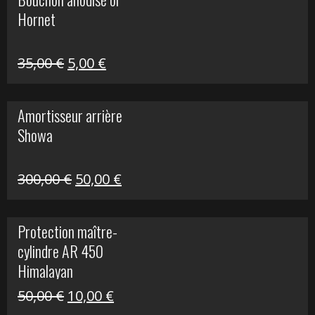
était :
est :
Hornet
76,20 €.
20,00 €.
Le
Le
35,00
€
5,00
€
prix
prix
initial
actuel
Amortisseur arrière
était :
est :
Showa
35,00 €.
5,00 €.
Le
Le
300,00
€
50,00
€
prix
prix
initial
actuel
Protection maître-
était :
est :
cylindre AR 450
300,00 €.
50,00 €.
Himalayan
Le
Le
50,00
€
10,00
€
prix
prix