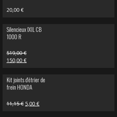
20,00
€
Silencieux IXIL CB
1000 R
519,00
€
Le
Le
150,00
€
prix
prix
initial
actuel
Kit joints d'étrier de
était :
est :
frein HONDA
519,00 €.
150,00 €.
Le
Le
11,15
€
5,00
€
prix
prix