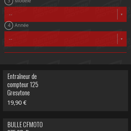
3
Modèle
4
Année
Entraîneur de
compteur 125
Gresytone
19,90
€
BULLE CFMOTO