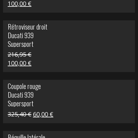
Le
Le
100,00
€
prix
prix
initial
actuel
Rétroviseur droit
était :
est :
Ducati 939
805,80 €.
100,00 €.
Supersport
216,95
€
Le
Le
100,00
€
prix
prix
initial
actuel
Coupole rouge
était :
est :
Ducati 939
216,95 €.
100,00 €.
Supersport
Le
Le
325,40
€
60,00
€
prix
prix
initial
actuel
Béquille latérale