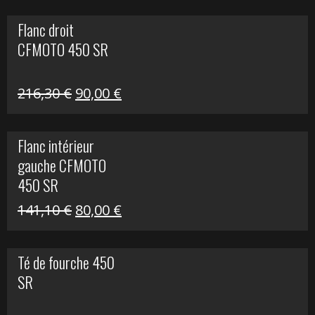
initial
actuel
Flanc droit
était :
est :
CFMOTO 450 SR
62,50 €.
15,00 €.
Le
Le
216,30
€
90,00
€
prix
prix
initial
actuel
Flanc intérieur
était :
est :
gauche CFMOTO
216,30 €.
90,00 €.
450 SR
Le
Le
141,10
€
80,00
€
prix
prix
initial
actuel
Té de fourche 450
était :
est :
SR
141,10 €.
80,00 €.