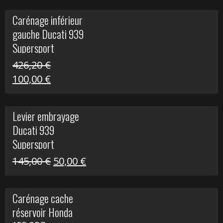
initial
actuel
Carénage inférieur
était :
est :
gauche Ducati 939
449,24 €.
100,00 €.
Supersport
426,20
€
Le
Le
100,00
€
prix
prix
initial
actuel
Levier embrayage
était :
est :
Ducati 939
426,20 €.
100,00 €.
Supersport
Le
Le
145,00
€
50,00
€
prix
prix
initial
actuel
Carénage cache
était :
est :
réservoir Honda
145,00 €.
50,00 €.