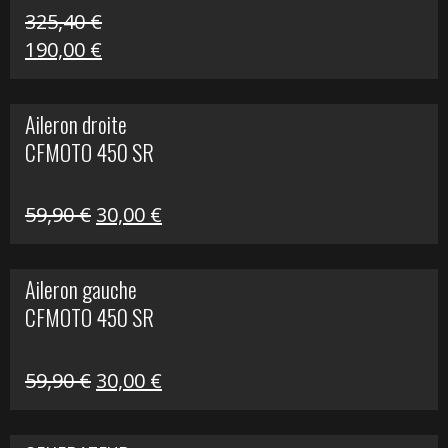
325,40
€
Le
Le
190,00
€
prix
prix
initial
actuel
Aileron droite
était :
est :
CFMOTO 450 SR
325,40 €.
190,00 €.
Le
Le
59,90
€
30,00
€
prix
prix
initial
actuel
Aileron gauche
était :
est :
CFMOTO 450 SR
59,90 €.
30,00 €.
Le
Le
59,90
€
30,00
€
prix
prix
initial
actuel