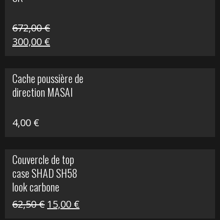
216,30 €.
90,00 €.
672,00
€
Le
Le
300,00
€
prix
prix
initial
actuel
Cache poussière de
était :
est :
direction MASAI
672,00 €.
300,00 €.
4,00
€
Couvercle de top
case SHAD SH58
look carbone
Le
Le
62,50
€
15,00
€
prix
prix