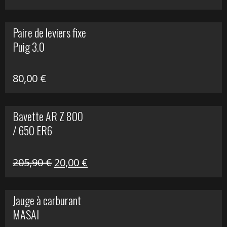
prix
prix
initial
actuel
Paire de leviers fixe
était :
est :
Puig 3.0
120,00 €.
90,00 €.
80,00
€
Bavette AR Z 800
/ 650 ER6
Le
Le
205,90
€
20,00
€
prix
prix
initial
actuel
Jauge à carburant
était :
est :
MASAI
205,90 €.
20,00 €.