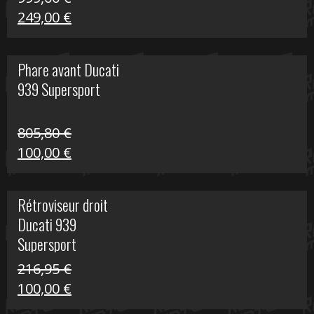
Le
Le
249,00
€
prix
prix
initial
actuel
Phare avant Ducati
était :
est :
939 Supersport
999,00 €.
249,00 €.
805,80
€
Le
Le
100,00
€
prix
prix
initial
actuel
Rétroviseur droit
était :
est :
Ducati 939
805,80 €.
100,00 €.
Supersport
216,95
€
Le
Le
100,00
€
prix
prix