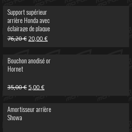
initial
actuel
Support supérieur
était :
est :
arrière Honda avec
40,90 €.
10,00 €.
éclairage de plaque
Le
Le
76,20
€
20,00
€
prix
prix
initial
actuel
Bouchon anodisé or
était :
est :
Hornet
76,20 €.
20,00 €.
Le
Le
35,00
€
5,00
€
prix
prix
initial
actuel
Amortisseur arrière
était :
est :
Showa
35,00 €.
5,00 €.