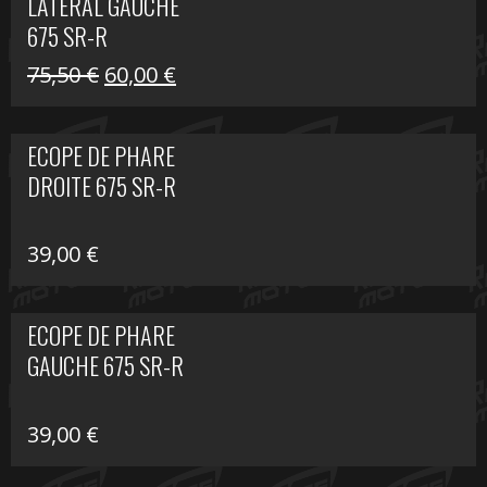
LATÉRAL GAUCHE
75,50 €.
60,00 €.
675 SR-R
Le
Le
75,50
€
60,00
€
prix
prix
initial
actuel
ECOPE DE PHARE
était :
est :
DROITE 675 SR-R
75,50 €.
60,00 €.
39,00
€
ECOPE DE PHARE
GAUCHE 675 SR-R
39,00
€