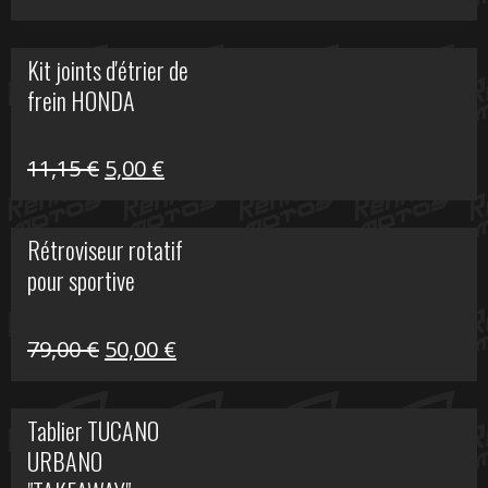
prix
prix
initial
actuel
Kit joints d'étrier de
était :
est :
frein HONDA
519,00 €.
150,00 €.
Le
Le
11,15
€
5,00
€
prix
prix
initial
actuel
Rétroviseur rotatif
était :
est :
pour sportive
11,15 €.
5,00 €.
Le
Le
79,00
€
50,00
€
prix
prix
initial
actuel
Tablier TUCANO
était :
est :
URBANO
79,00 €.
50,00 €.