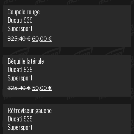
initial
actuel
Coupole rouge
était :
est :
Ducati 939
216,95 €.
100,00 €.
Supersport
Le
Le
325,40
€
60,00
€
prix
prix
initial
actuel
Béquille latérale
était :
est :
Ducati 939
325,40 €.
60,00 €.
Supersport
Le
Le
325,40
€
50,00
€
prix
prix
initial
actuel
Rétroviseur gauche
était :
est :
Ducati 939
325,40 €.
50,00 €.
Supersport