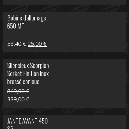
prix
prix
initial
actuel
Bobine d'allumage
était :
est :
650 MT
32,40 €.
25,00 €.
Le
Le
53,40
€
25,00
€
prix
prix
initial
actuel
Silencieux Scorpion
était :
est :
Serket Finition inox
53,40 €.
25,00 €.
brossé conique
double Z 1000
849,00
€
Le
Le
339,00
€
prix
prix
initial
actuel
JANTE AVANT 450
était :
est :
SR