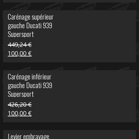
prix
prix
initial
actuel
Carénage supérieur
était :
est :
gauche Ducati 939
449,24 €.
100,00 €.
Supersport
449,24
€
Le
Le
100,00
€
prix
prix
initial
actuel
Carénage inférieur
était :
est :
gauche Ducati 939
449,24 €.
100,00 €.
Supersport
426,20
€
Le
Le
100,00
€
prix
prix
initial
actuel
Levier embrayage
était :
est :