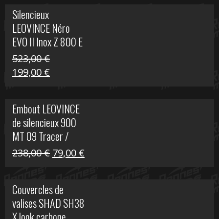
Silencieux
LEOVINCE Néro
EVO II Inox Z 800 E
523,00
€
Le
Le
199,00
€
prix
prix
initial
actuel
Embout LEOVINCE
était :
est :
de silencieux 900
523,00 €.
199,00 €.
MT 09 Tracer /
Tracer GT
Le
Le
238,00
€
79,00
€
prix
prix
initial
actuel
Couvercles de
était :
est :
valises SHAD SH38
238,00 €.
79,00 €.
X look carbone