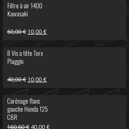
Filtre à air 1400
était :
est :
Kawasaki
99,00 €.
20,00 €.
Le
Le
60,00
€
10,00
€
prix
prix
initial
actuel
8 Vis a tête Torx
était :
est :
Piaggio
60,00 €.
10,00 €.
Le
Le
40,00
€
10,00
€
prix
prix
initial
actuel
Carénage flanc
était :
est :
gauche Honda 125
40,00 €.
10,00 €.
CBR
Le
Le
160,60
€
40,00
€