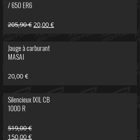
/ 650 ER6
Le
Le
205,90
€
20,00
€
prix
prix
initial
actuel
Jauge à carburant
était :
est :
MASAI
205,90 €.
20,00 €.
20,00
€
Silencieux IXIL CB
1000 R
519,00
€
Le
Le
150,00
€