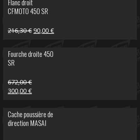
Flanc droit
était :
est :
CFMOTO 450 SR
216,30 €.
90,00 €.
Le
Le
216,30
€
90,00
€
prix
prix
initial
actuel
Fourche droite 450
était :
est :
SR
216,30 €.
90,00 €.
672,00
€
Le
Le
300,00
€
prix
prix
initial
actuel
Cache poussière de
était :
est :
direction MASAI
672,00 €.
300,00 €.