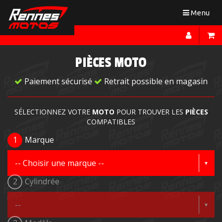
Toggle
Menu
navigation
PIÈCES MOTO
Paiement sécurisé
Retrait possible en magasin
SÉLECTIONNEZ VOTRE
MOTO
POUR TROUVER LES
PIÈCES
COMPATIBLES
1
Marque
2
Cylindrée