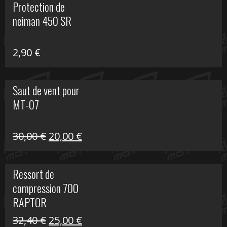
Protection de
était :
est :
neiman 450 SR
648,22 €.
399,00 €.
2,90
€
Saut de vent pour
MT-07
Le
Le
30,00
€
20,00
€
prix
prix
initial
actuel
Ressort de
était :
est :
compression 700
30,00 €.
20,00 €.
RAPTOR
Le
Le
32,40
€
25,00
€