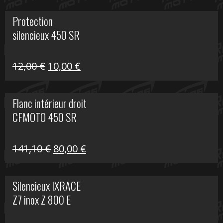
initial
actuel
Protection
était :
est :
silencieux 450 SR
75,30 €.
30,00 €.
Le
Le
12,00
€
10,00
€
prix
prix
initial
actuel
Flanc intérieur droit
était :
est :
CFMOTO 450 SR
12,00 €.
10,00 €.
Le
Le
141,10
€
80,00
€
prix
prix
initial
actuel
Silencieux IXRACE
était :
est :
Z7 inox Z 800 E
141,10 €.
80,00 €.