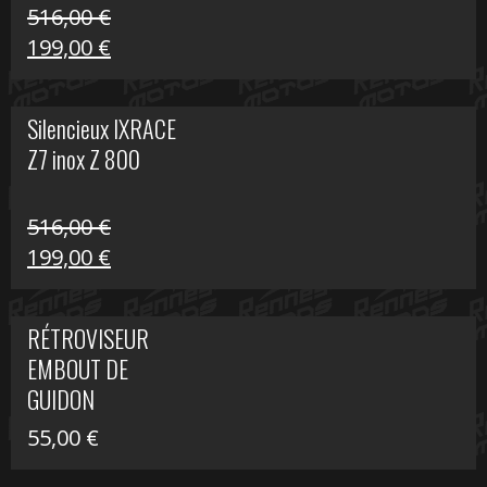
516,00
€
Le
Le
199,00
€
prix
prix
initial
actuel
Silencieux IXRACE
était :
est :
Z7 inox Z 800
516,00 €.
199,00 €.
516,00
€
Le
Le
199,00
€
prix
prix
initial
actuel
RÉTROVISEUR
était :
est :
EMBOUT DE
516,00 €.
199,00 €.
GUIDON
55,00
€