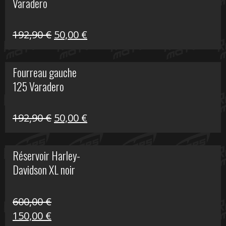
Varadero
396,50 €.
100,00 €.
Le
Le
192,90
€
50,00
€
prix
prix
initial
actuel
Fourreau gauche
était :
est :
125 Varadero
192,90 €.
50,00 €.
Le
Le
192,90
€
50,00
€
prix
prix
initial
actuel
Réservoir Harley-
était :
est :
Davidson XL noir
192,90 €.
50,00 €.
600,00
€
Le
Le
150,00
€