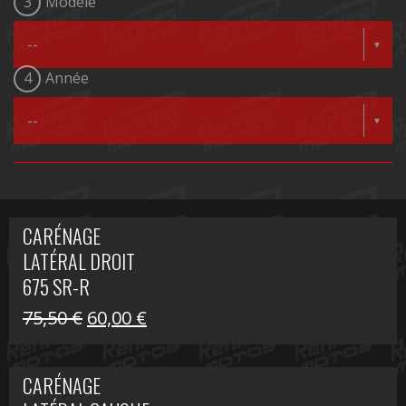
3
Modèle
4
Année
CARÉNAGE
LATÉRAL DROIT
675 SR-R
Le
Le
75,50
€
60,00
€
prix
prix
initial
actuel
CARÉNAGE
était :
est :