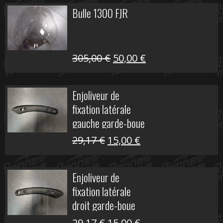
Bulle 1300 FJR
Le
Le
305,00
€
50,00
€
prix
prix
initial
actuel
Enjoliveur de
était :
est :
fixation latérale
305,00 €.
50,00 €.
gauche garde-boue
arrière Vulcan S
Le
Le
29,17
€
15,00
€
prix
prix
initial
actuel
Enjoliveur de
était :
est :
fixation latérale
29,17 €.
15,00 €.
droit garde-boue
arrière pour Vulcan
Le
Le
29,17
€
15,00
€