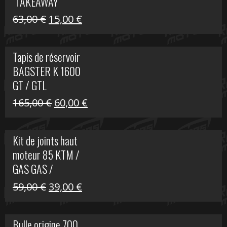
"TAKEAWAY"
Le
Le
63,00
€
15,00
€
prix
prix
initial
actuel
Tapis de réservoir
était :
est :
BAGSTER K 1600
63,00 €.
15,00 €.
GT / GTL
Le
Le
165,00
€
60,00
€
prix
prix
initial
actuel
Kit de joints haut
était :
est :
moteur 85 KTM /
165,00 €.
60,00 €.
GAS GAS /
HUSQVARNA
Le
Le
59,00
€
39,00
€
prix
prix
initial
actuel
Bulle origine 700