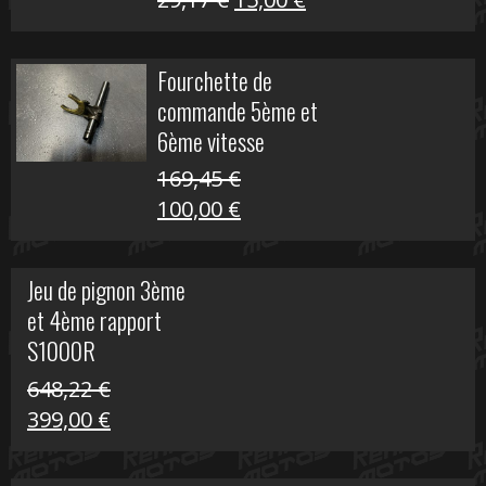
S
prix
prix
initial
actuel
Fourchette de
était :
est :
commande 5ème et
29,17 €.
15,00 €.
6ème vitesse
S1000R
169,45
€
Le
Le
100,00
€
prix
prix
initial
actuel
Jeu de pignon 3ème
était :
est :
et 4ème rapport
169,45 €.
100,00 €.
S1000R
648,22
€
Le
Le
399,00
€
prix
prix
initial
actuel