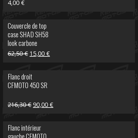
4,00
€
Couvercle de top
case SHAD SH58
look carbone
Le
Le
62,50
€
15,00
€
prix
prix
initial
actuel
Flanc droit
était :
est :
CFMOTO 450 SR
62,50 €.
15,00 €.
Le
Le
216,30
€
90,00
€
prix
prix
initial
actuel
Flanc intérieur
était :
est :
gauche CFMOTO