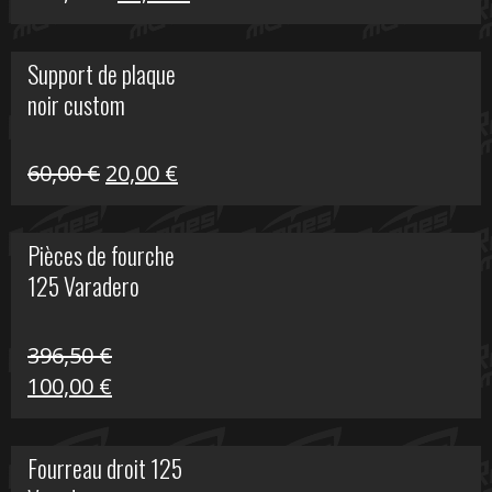
prix
prix
initial
actuel
Support de plaque
était :
est :
noir custom
160,60 €.
40,00 €.
Le
Le
60,00
€
20,00
€
prix
prix
initial
actuel
Pièces de fourche
était :
est :
125 Varadero
60,00 €.
20,00 €.
396,50
€
Le
Le
100,00
€
prix
prix
initial
actuel
Fourreau droit 125
était :
est :