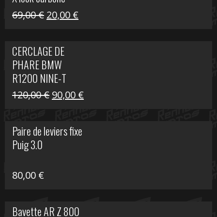
Le
Le
69,00
€
20,00
€
prix
prix
initial
actuel
CERCLAGE DE
était :
est :
PHARE BMW
69,00 €.
20,00 €.
R1200 NINE-T
Le
Le
120,00
€
90,00
€
prix
prix
initial
actuel
Paire de leviers fixe
était :
est :
Puig 3.0
120,00 €.
90,00 €.
80,00
€
Bavette AR Z 800