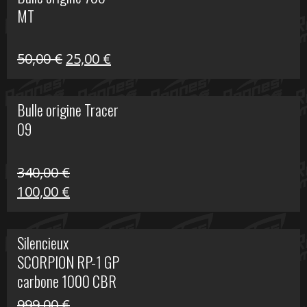
était :
est :
MT
59,00 €.
39,00 €.
Le
Le
50,00
€
25,00
€
prix
prix
initial
actuel
Bulle origine Tracer
était :
est :
09
50,00 €.
25,00 €.
340,00
€
Le
Le
100,00
€
prix
prix
initial
actuel
Silencieux
était :
est :
SCORPION RP-1 GP
340,00 €.
100,00 €.
carbone 1000 CBR
RR
999,00
€