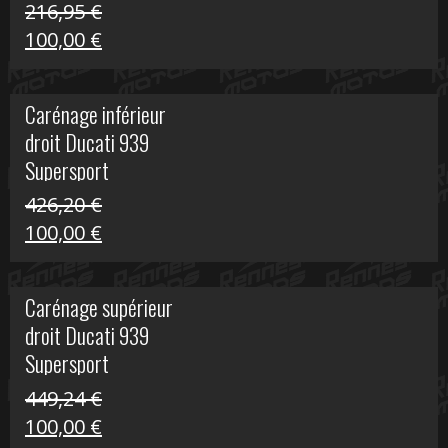
216,95
€
Le
Le
100,00
€
prix
prix
initial
actuel
Carénage inférieur
était :
est :
droit Ducati 939
216,95 €.
100,00 €.
Supersport
426,20
€
Le
Le
100,00
€
prix
prix
initial
actuel
Carénage supérieur
était :
est :
droit Ducati 939
426,20 €.
100,00 €.
Supersport
449,24
€
Le
Le
100,00
€