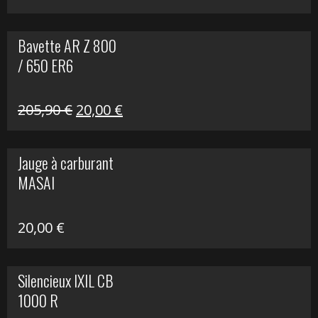
Bavette AR Z 800
/ 650 ER6
Le
Le
205,90
€
20,00
€
prix
prix
initial
actuel
Jauge à carburant
était :
est :
MASAI
205,90 €.
20,00 €.
20,00
€
Silencieux IXIL CB
1000 R