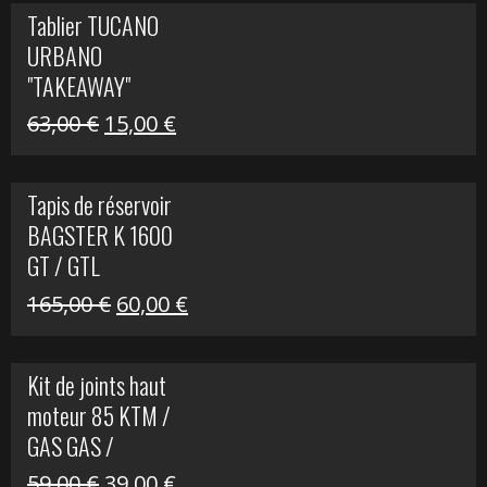
initial
actuel
Tablier TUCANO
était :
est :
URBANO
79,00 €.
50,00 €.
"TAKEAWAY"
Le
Le
63,00
€
15,00
€
prix
prix
initial
actuel
Tapis de réservoir
était :
est :
BAGSTER K 1600
63,00 €.
15,00 €.
GT / GTL
Le
Le
165,00
€
60,00
€
prix
prix
initial
actuel
Kit de joints haut
était :
est :
moteur 85 KTM /
165,00 €.
60,00 €.
GAS GAS /
HUSQVARNA
Le
Le
59,00
€
39,00
€