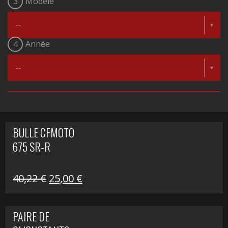
3
Modèle
4
Année
BULLE CFMOTO
675 SR-R
Le
Le
40,22
€
25,00
€
prix
prix
initial
actuel
PAIRE DE
était :
est :