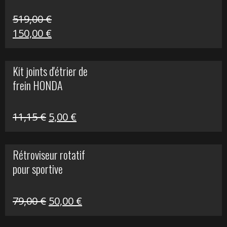
519,00
€
Le
Le
150,00
€
prix
prix
initial
actuel
Kit joints d'étrier de
était :
est :
frein HONDA
519,00 €.
150,00 €.
Le
Le
11,15
€
5,00
€
prix
prix
initial
actuel
Rétroviseur rotatif
était :
est :
pour sportive
11,15 €.
5,00 €.
Le
Le
79,00
€
50,00
€
prix
prix