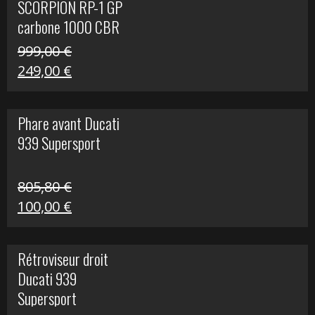
SCORPION RP-1 GP
340,00 €.
100,00 €.
carbone 1000 CBR
RR
999,00
€
Le
Le
249,00
€
prix
prix
initial
actuel
Phare avant Ducati
était :
est :
939 Supersport
999,00 €.
249,00 €.
805,80
€
Le
Le
100,00
€
prix
prix
initial
actuel
Rétroviseur droit
était :
est :
Ducati 939
805,80 €.
100,00 €.
Supersport