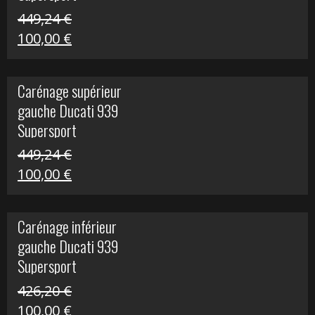
449,24
€
Le
Le
100,00
€
prix
prix
initial
actuel
Carénage supérieur
était :
est :
gauche Ducati 939
449,24 €.
100,00 €.
Supersport
449,24
€
Le
Le
100,00
€
prix
prix
initial
actuel
Carénage inférieur
était :
est :
gauche Ducati 939
449,24 €.
100,00 €.
Supersport
426,20
€
Le
Le
100,00
€