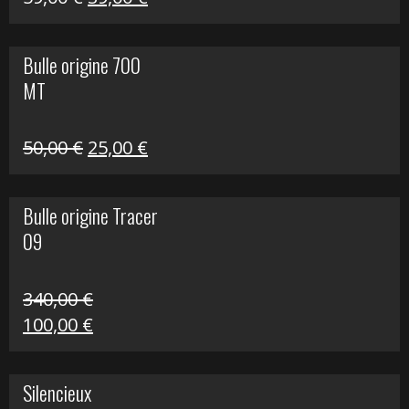
prix
prix
initial
actuel
Bulle origine 700
était :
est :
MT
59,00 €.
39,00 €.
Le
Le
50,00
€
25,00
€
prix
prix
initial
actuel
Bulle origine Tracer
était :
est :
09
50,00 €.
25,00 €.
340,00
€
Le
Le
100,00
€
prix
prix
initial
actuel
Silencieux
était :
est :