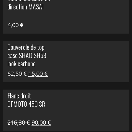
était :
est :
direction MASAI
672,00 €.
300,00 €.
4,00
€
Couvercle de top
case SHAD SH58
look carbone
Le
Le
62,50
€
15,00
€
prix
prix
initial
actuel
Flanc droit
était :
est :
CFMOTO 450 SR
62,50 €.
15,00 €.
Le
Le
216,30
€
90,00
€
prix
prix