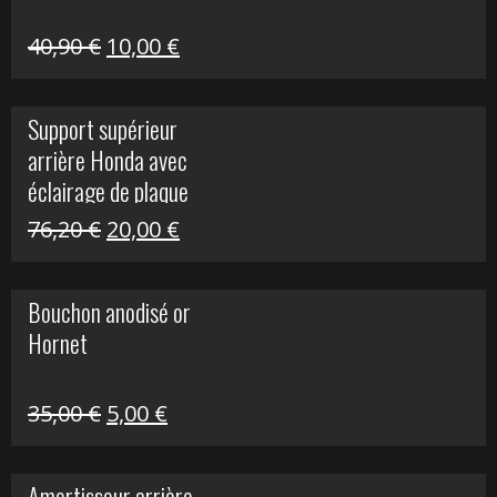
Le
Le
40,90
€
10,00
€
prix
prix
initial
actuel
Support supérieur
était :
est :
arrière Honda avec
40,90 €.
10,00 €.
éclairage de plaque
Le
Le
76,20
€
20,00
€
prix
prix
initial
actuel
Bouchon anodisé or
était :
est :
Hornet
76,20 €.
20,00 €.
Le
Le
35,00
€
5,00
€
prix
prix
initial
actuel
Amortisseur arrière