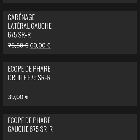
prix
prix
initial
actuel
CARÉNAGE
était :
est :
LATÉRAL GAUCHE
75,50 €.
60,00 €.
675 SR-R
Le
Le
75,50
€
60,00
€
prix
prix
initial
actuel
ECOPE DE PHARE
était :
est :
DROITE 675 SR-R
75,50 €.
60,00 €.
39,00
€
ECOPE DE PHARE
GAUCHE 675 SR-R