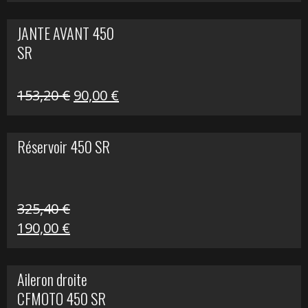
prix
prix
initial
actuel
JANTE AVANT 450
était :
est :
SR
849,00 €.
339,00 €.
Le
Le
153,20
€
90,00
€
prix
prix
initial
actuel
Réservoir 450 SR
était :
est :
153,20 €.
90,00 €.
325,40
€
Le
Le
190,00
€
prix
prix
initial
actuel
Aileron droite
était :
est :
CFMOTO 450 SR
325,40 €.
190,00 €.