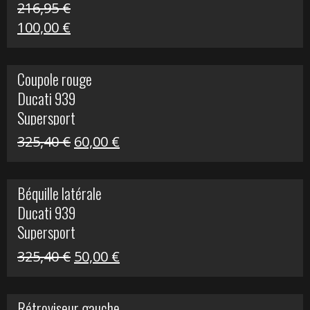
216,95
€
Le
Le
100,00
€
prix
prix
initial
actuel
Coupole rouge
était :
est :
Ducati 939
216,95 €.
100,00 €.
Supersport
Le
Le
325,40
€
60,00
€
prix
prix
initial
actuel
Béquille latérale
était :
est :
Ducati 939
325,40 €.
60,00 €.
Supersport
Le
Le
325,40
€
50,00
€
prix
prix
initial
actuel
Rétroviseur gauche