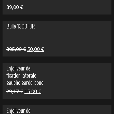
39,00
€
Bulle 1300 FJR
Le
Le
305,00
€
50,00
€
prix
prix
initial
actuel
Enjoliveur de
était :
est :
fixation latérale
305,00 €.
50,00 €.
gauche garde-boue
arrière Vulcan S
Le
Le
29,17
€
15,00
€
prix
prix
initial
actuel
Enjoliveur de
était :
est :