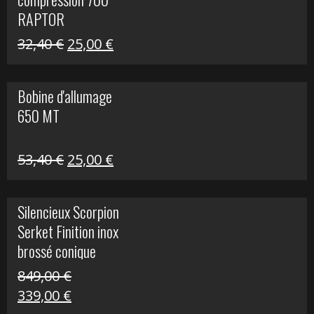
30,00 €.
20,00 €.
RAPTOR
Le
Le
32,40
€
25,00
€
prix
prix
initial
actuel
Bobine d'allumage
était :
est :
650 MT
32,40 €.
25,00 €.
Le
Le
53,40
€
25,00
€
prix
prix
initial
actuel
Silencieux Scorpion
était :
est :
Serket Finition inox
53,40 €.
25,00 €.
brossé conique
double Z 1000
849,00
€
Le
Le
339,00
€