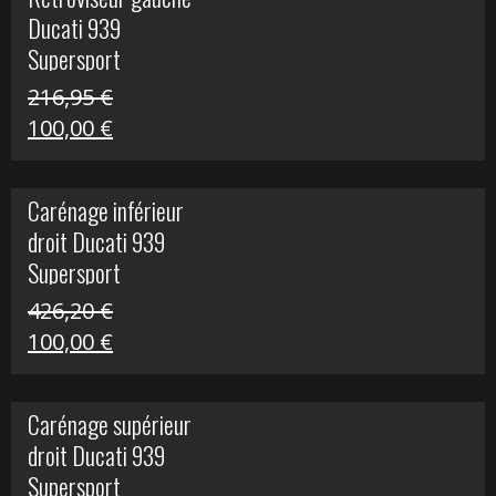
était :
est :
Ducati 939
325,40 €.
50,00 €.
Supersport
216,95
€
Le
Le
100,00
€
prix
prix
initial
actuel
Carénage inférieur
était :
est :
droit Ducati 939
216,95 €.
100,00 €.
Supersport
426,20
€
Le
Le
100,00
€
prix
prix
initial
actuel
Carénage supérieur
était :
est :
droit Ducati 939
426,20 €.
100,00 €.
Supersport