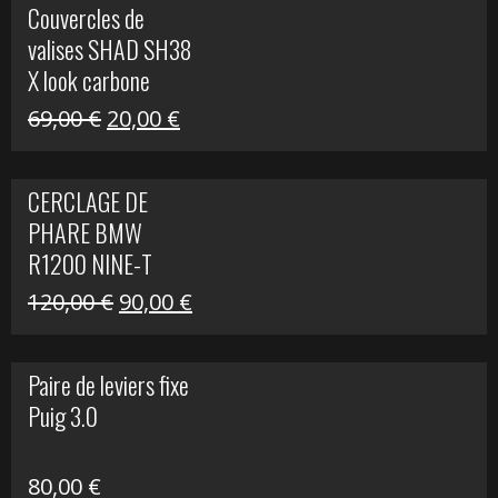
Couvercles de
était :
est :
valises SHAD SH38
238,00 €.
79,00 €.
X look carbone
Le
Le
69,00
€
20,00
€
prix
prix
initial
actuel
CERCLAGE DE
était :
est :
PHARE BMW
69,00 €.
20,00 €.
R1200 NINE-T
Le
Le
120,00
€
90,00
€
prix
prix
initial
actuel
Paire de leviers fixe
était :
est :
Puig 3.0
120,00 €.
90,00 €.
80,00
€