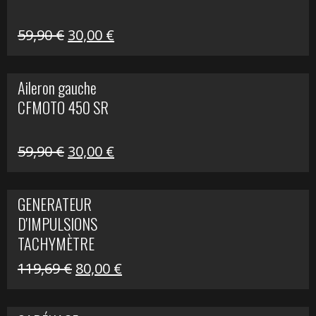
Le
Le
59,90
€
30,00
€
prix
prix
initial
actuel
Aileron gauche
était :
est :
CFMOTO 450 SR
59,90 €.
30,00 €.
Le
Le
59,90
€
30,00
€
prix
prix
initial
actuel
GENERATEUR
était :
est :
D'IMPULSIONS
59,90 €.
30,00 €.
TACHYMÈTRE
R1200 C
Le
Le
119,69
€
80,00
€
prix
prix
initial
actuel