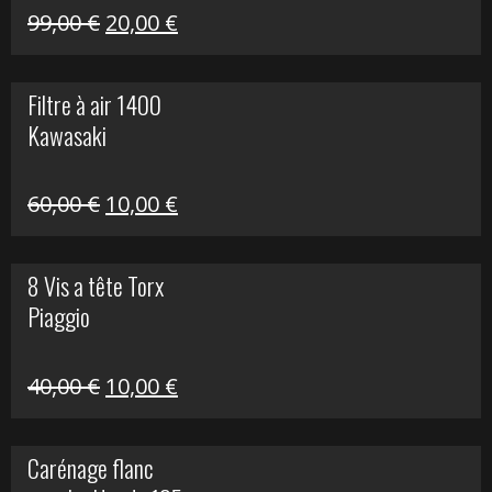
Le
Le
99,00
€
20,00
€
prix
prix
initial
actuel
Filtre à air 1400
était :
est :
Kawasaki
99,00 €.
20,00 €.
Le
Le
60,00
€
10,00
€
prix
prix
initial
actuel
8 Vis a tête Torx
était :
est :
Piaggio
60,00 €.
10,00 €.
Le
Le
40,00
€
10,00
€
prix
prix
initial
actuel
Carénage flanc
était :
est :