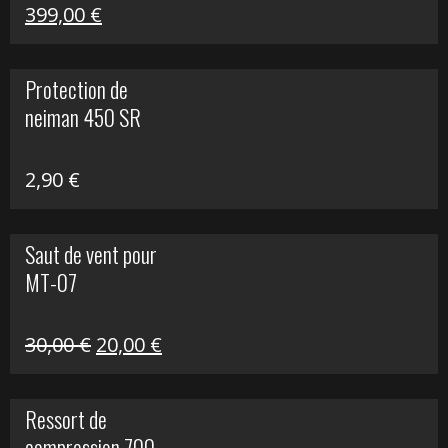
Le
Le
399,00
€
prix
prix
initial
actuel
Protection de
était :
est :
neiman 450 SR
648,22 €.
399,00 €.
2,90
€
Saut de vent pour
MT-07
Le
Le
30,00
€
20,00
€
prix
prix
initial
actuel
Ressort de
était :
est :
compression 700