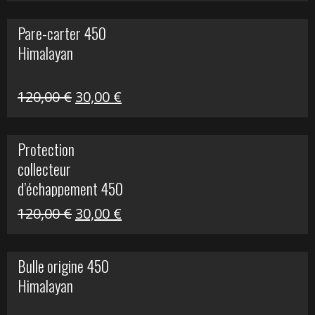
initial
actuel
Pare-carter 450
était :
est :
Himalayan
100,00 €.
20,00 €.
Le
Le
120,00
€
30,00
€
prix
prix
initial
actuel
Protection
était :
est :
collecteur
120,00 €.
30,00 €.
d’échappement 450
Himalayan
Le
Le
120,00
€
30,00
€
prix
prix
initial
actuel
Bulle origine 450
était :
est :
Himalayan
120,00 €.
30,00 €.