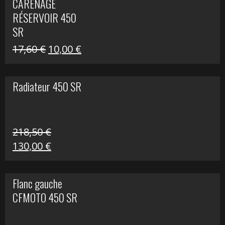
CARÉNAGE
était :
est :
RÉSERVOIR 450
119,69 €.
80,00 €.
SR
Le
Le
17,60
€
10,00
€
prix
prix
initial
actuel
Radiateur 450 SR
était :
est :
17,60 €.
10,00 €.
218,50
€
Le
Le
130,00
€
prix
prix
initial
actuel
Flanc gauche
était :
est :
CFMOTO 450 SR
218,50 €.
130,00 €.