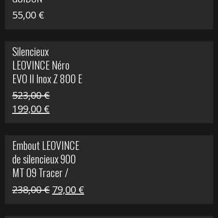
55,00
€
Silencieux
LEOVINCE Néro
EVO II Inox Z 800 E
523,00
€
Le
Le
199,00
€
prix
prix
initial
actuel
Embout LEOVINCE
était :
est :
de silencieux 900
523,00 €.
199,00 €.
MT 09 Tracer /
Tracer GT
Le
Le
238,00
€
79,00
€
prix
prix
initial
actuel