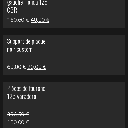
gauche Honda 125
40,00 €.
10,00 €.
CBR
Le
Le
160,60
€
40,00
€
prix
prix
initial
actuel
Support de plaque
était :
est :
noir custom
160,60 €.
40,00 €.
Le
Le
60,00
€
20,00
€
prix
prix
initial
actuel
Pièces de fourche
était :
est :
125 Varadero
60,00 €.
20,00 €.
396,50
€
Le
Le
100,00
€