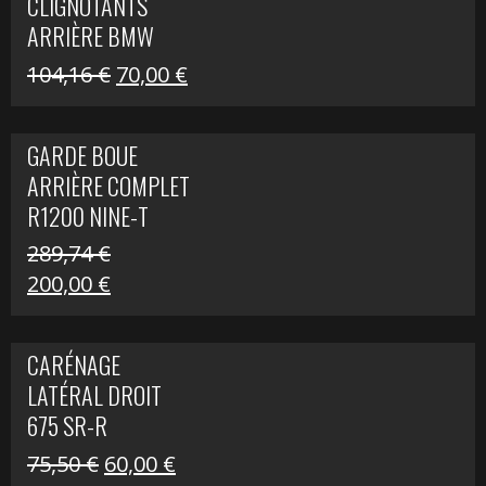
CLIGNOTANTS
40,22 €.
25,00 €.
ARRIÈRE BMW
R1200 NINE-T
Le
Le
104,16
€
70,00
€
SCRAMBLER
prix
prix
initial
actuel
GARDE BOUE
était :
est :
ARRIÈRE COMPLET
104,16 €.
70,00 €.
R1200 NINE-T
SCRAMBLER
289,74
€
Le
Le
200,00
€
prix
prix
initial
actuel
CARÉNAGE
était :
est :
LATÉRAL DROIT
289,74 €.
200,00 €.
675 SR-R
Le
Le
75,50
€
60,00
€