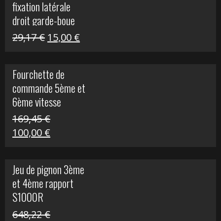
fixation latérale
29,17 €.
15,00 €.
droit garde-boue
arrière pour Vulcan
Le
Le
29,17
€
15,00
€
S
prix
prix
initial
actuel
Fourchette de
était :
est :
commande 5ème et
29,17 €.
15,00 €.
6ème vitesse
S1000R
169,45
€
Le
Le
100,00
€
prix
prix
initial
actuel
Jeu de pignon 3ème
était :
est :
et 4ème rapport
169,45 €.
100,00 €.
S1000R
648,22
€