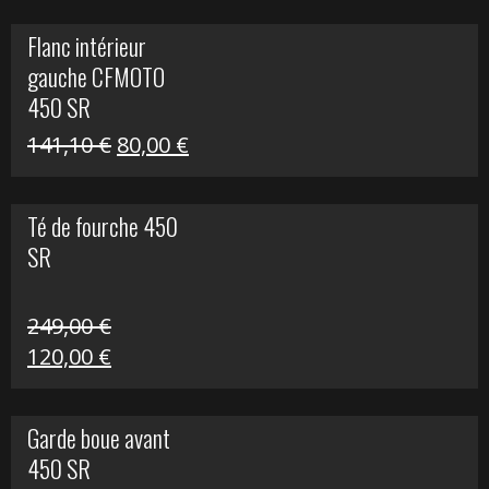
initial
actuel
Flanc intérieur
était :
est :
gauche CFMOTO
216,30 €.
90,00 €.
450 SR
Le
Le
141,10
€
80,00
€
prix
prix
initial
actuel
Té de fourche 450
était :
est :
SR
141,10 €.
80,00 €.
249,00
€
Le
Le
120,00
€
prix
prix
initial
actuel
Garde boue avant
était :
est :
450 SR
249,00 €.
120,00 €.