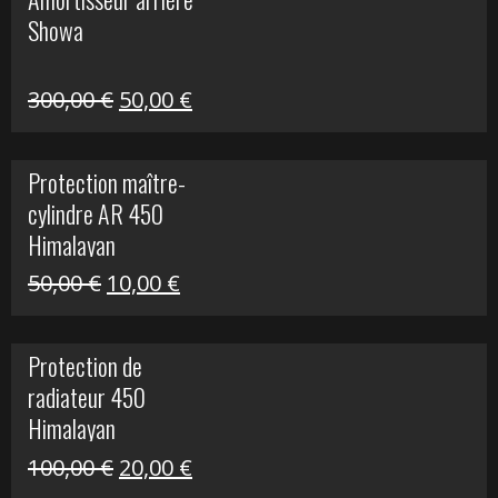
était :
est :
Showa
35,00 €.
5,00 €.
Le
Le
300,00
€
50,00
€
prix
prix
initial
actuel
Protection maître-
était :
est :
cylindre AR 450
300,00 €.
50,00 €.
Himalayan
Le
Le
50,00
€
10,00
€
prix
prix
initial
actuel
Protection de
était :
est :
radiateur 450
50,00 €.
10,00 €.
Himalayan
Le
Le
100,00
€
20,00
€
prix
prix