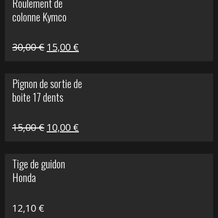
Roulement de
était :
est :
colonne Kymco
106,00 €.
50,00 €.
Le
Le
30,00
€
15,00
€
prix
prix
initial
actuel
Pignon de sortie de
était :
est :
boite 17 dents
30,00 €.
15,00 €.
Le
Le
15,00
€
10,00
€
prix
prix
initial
actuel
Tige de guidon
était :
est :
Honda
15,00 €.
10,00 €.
12,10
€