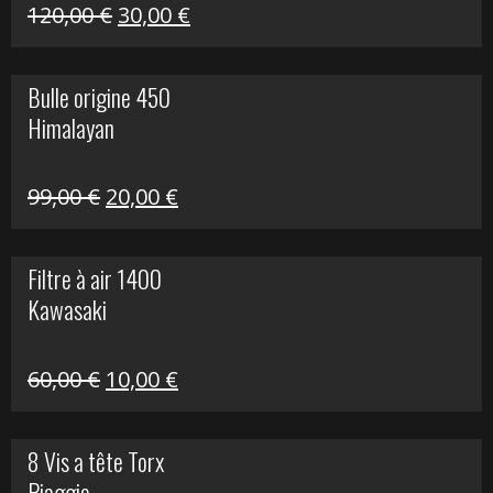
Himalayan
Le
Le
120,00
€
30,00
€
prix
prix
initial
actuel
Bulle origine 450
était :
est :
Himalayan
120,00 €.
30,00 €.
Le
Le
99,00
€
20,00
€
prix
prix
initial
actuel
Filtre à air 1400
était :
est :
Kawasaki
99,00 €.
20,00 €.
Le
Le
60,00
€
10,00
€
prix
prix
initial
actuel
8 Vis a tête Torx
était :
est :
Piaggio