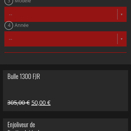
3
Modèle
4
Année
Bulle 1300 FJR
Le
Le
305,00
€
50,00
€
prix
prix
initial
actuel
Enjoliveur de
était :
est :