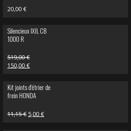
20,00
€
Silencieux IXIL CB
1000 R
519,00
€
Le
Le
150,00
€
prix
prix
initial
actuel
Kit joints d'étrier de
était :
est :
frein HONDA
519,00 €.
150,00 €.
Le
Le
11,15
€
5,00
€
prix
prix
initial
actuel