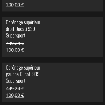
Le
Le
100,00
€
prix
prix
initial
actuel
Carénage supérieur
était :
est :
droit Ducati 939
426,20 €.
100,00 €.
Supersport
449,24
€
Le
Le
100,00
€
prix
prix
initial
actuel
Carénage supérieur
était :
est :
gauche Ducati 939
449,24 €.
100,00 €.
Supersport
449,24
€
Le
Le
100,00
€
prix
prix