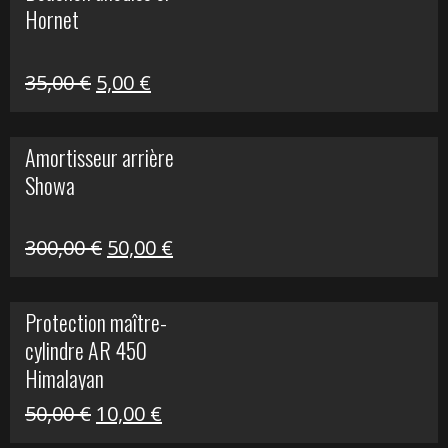
Hornet
76,20 €.
20,00 €.
Le
Le
35,00
€
5,00
€
prix
prix
initial
actuel
Amortisseur arrière
était :
est :
Showa
35,00 €.
5,00 €.
Le
Le
300,00
€
50,00
€
prix
prix
initial
actuel
Protection maître-
était :
est :
cylindre AR 450
300,00 €.
50,00 €.
Himalayan
Le
Le
50,00
€
10,00
€
prix
prix