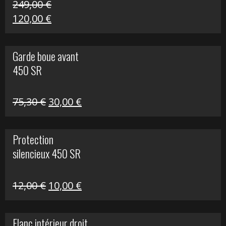
249,00
€
Le
Le
120,00
€
prix
prix
initial
actuel
Garde boue avant
était :
est :
450 SR
249,00 €.
120,00 €.
Le
Le
75,30
€
30,00
€
prix
prix
initial
actuel
Protection
était :
est :
silencieux 450 SR
75,30 €.
30,00 €.
Le
Le
12,00
€
10,00
€
prix
prix
initial
actuel
Flanc intérieur droit