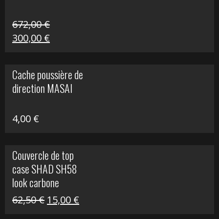
672,00
€
Le
Le
300,00
€
prix
prix
initial
actuel
Cache poussière de
était :
est :
direction MASAI
672,00 €.
300,00 €.
4,00
€
Couvercle de top
case SHAD SH58
look carbone
Le
Le
62,50
€
15,00
€
prix
prix