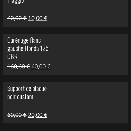
60,00 €.
10,00 €.
Le
Le
40,00
€
10,00
€
prix
prix
initial
actuel
Carénage flanc
était :
est :
gauche Honda 125
40,00 €.
10,00 €.
CBR
Le
Le
160,60
€
40,00
€
prix
prix
initial
actuel
Support de plaque
était :
est :
noir custom
160,60 €.
40,00 €.
Le
Le
60,00
€
20,00
€
prix
prix
initial
actuel