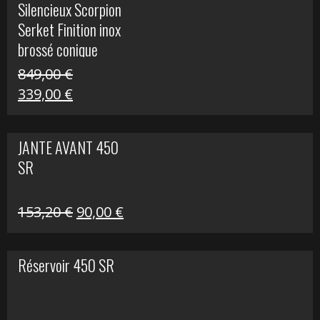
Silencieux Scorpion
était :
est :
Serket Finition inox
53,40 €.
25,00 €.
brossé conique
double Z 1000
849,00
€
Le
Le
339,00
€
prix
prix
initial
actuel
JANTE AVANT 450
était :
est :
SR
849,00 €.
339,00 €.
Le
Le
153,20
€
90,00
€
prix
prix
initial
actuel
Réservoir 450 SR
était :
est :
153,20 €.
90,00 €.