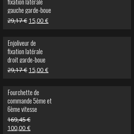
fixation latérale
305,00 €.
50,00 €.
gauche garde-boue
arrière Vulcan S
Le
Le
29,17
€
15,00
€
prix
prix
initial
actuel
Enjoliveur de
était :
est :
fixation latérale
29,17 €.
15,00 €.
droit garde-boue
arrière pour Vulcan
Le
Le
29,17
€
15,00
€
S
prix
prix
initial
actuel
Fourchette de
était :
est :
commande 5ème et
29,17 €.
15,00 €.
6ème vitesse
S1000R
169,45
€
Le
Le
100,00
€