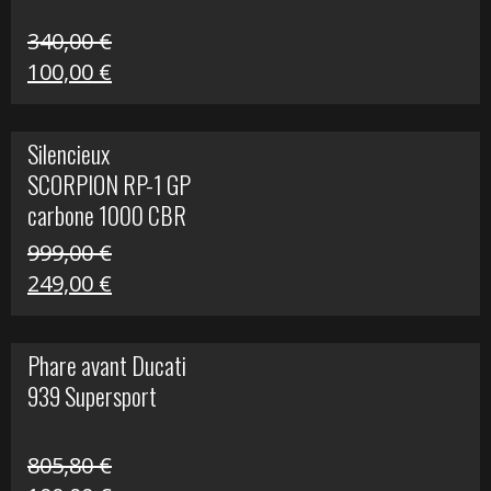
340,00
€
Le
Le
100,00
€
prix
prix
initial
actuel
Silencieux
était :
est :
SCORPION RP-1 GP
340,00 €.
100,00 €.
carbone 1000 CBR
RR
999,00
€
Le
Le
249,00
€
prix
prix
initial
actuel
Phare avant Ducati
était :
est :
939 Supersport
999,00 €.
249,00 €.
805,80
€