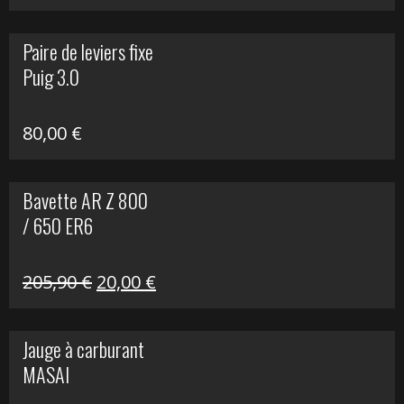
prix
prix
initial
actuel
Paire de leviers fixe
était :
est :
Puig 3.0
120,00 €.
90,00 €.
80,00
€
Bavette AR Z 800
/ 650 ER6
Le
Le
205,90
€
20,00
€
prix
prix
initial
actuel
Jauge à carburant
était :
est :
MASAI
205,90 €.
20,00 €.