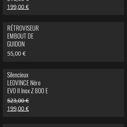
Le
Le
199,00
€
prix
prix
initial
actuel
RÉTROVISEUR
était :
est :
EMBOUT DE
516,00 €.
199,00 €.
GUIDON
55,00
€
Silencieux
LEOVINCE Néro
EVO II Inox Z 800 E
523,00
€
Le
Le
199,00
€
prix
prix
initial
actuel