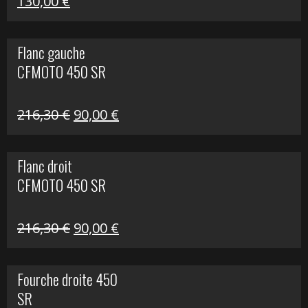
Le
Le
130,00
€
prix
prix
initial
actuel
Flanc gauche
était :
est :
CFMOTO 450 SR
218,50 €.
130,00 €.
Le
Le
216,30
€
90,00
€
prix
prix
initial
actuel
Flanc droit
était :
est :
CFMOTO 450 SR
216,30 €.
90,00 €.
Le
Le
216,30
€
90,00
€
prix
prix
initial
actuel
Fourche droite 450
était :
est :
SR
216,30 €.
90,00 €.