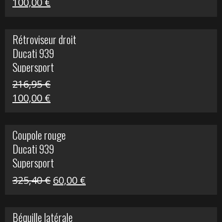
Le
Le
100,00
€
prix
prix
initial
actuel
Rétroviseur droit
était :
est :
Ducati 939
805,80 €.
100,00 €.
Supersport
216,95
€
Le
Le
100,00
€
prix
prix
initial
actuel
Coupole rouge
était :
est :
Ducati 939
216,95 €.
100,00 €.
Supersport
Le
Le
325,40
€
60,00
€
prix
prix
initial
actuel
Béquille latérale
était :
est :