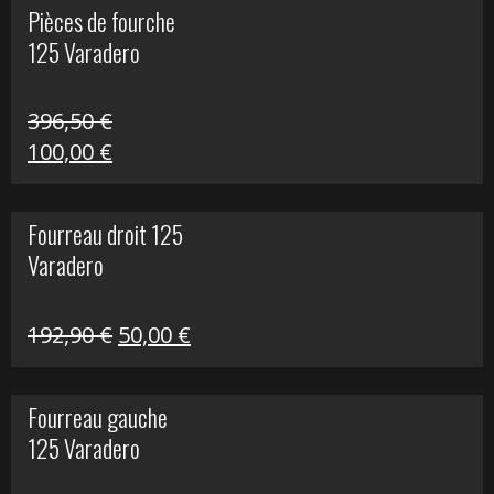
Pièces de fourche
était :
est :
125 Varadero
60,00 €.
20,00 €.
396,50
€
Le
Le
100,00
€
prix
prix
initial
actuel
Fourreau droit 125
était :
est :
Varadero
396,50 €.
100,00 €.
Le
Le
192,90
€
50,00
€
prix
prix
initial
actuel
Fourreau gauche
était :
est :
125 Varadero
192,90 €.
50,00 €.