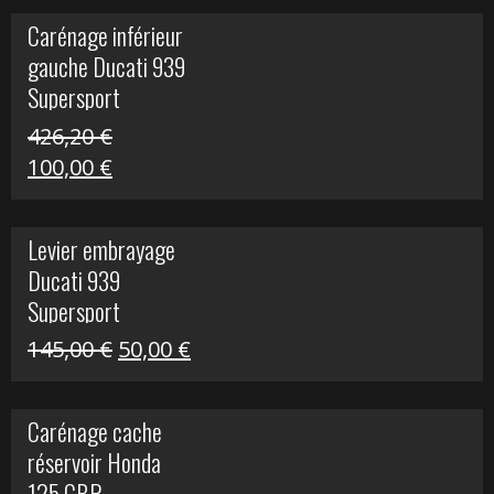
initial
actuel
Carénage inférieur
était :
est :
gauche Ducati 939
449,24 €.
100,00 €.
Supersport
426,20
€
Le
Le
100,00
€
prix
prix
initial
actuel
Levier embrayage
était :
est :
Ducati 939
426,20 €.
100,00 €.
Supersport
Le
Le
145,00
€
50,00
€
prix
prix
initial
actuel
Carénage cache
était :
est :
réservoir Honda
145,00 €.
50,00 €.
125 CBR