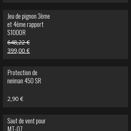
prix
prix
initial
actuel
Jeu de pignon 3ème
était :
est :
et 4ème rapport
169,45 €.
100,00 €.
S1000R
648,22
€
Le
Le
399,00
€
prix
prix
initial
actuel
Protection de
était :
est :
neiman 450 SR
648,22 €.
399,00 €.
2,90
€
Saut de vent pour
MT-07