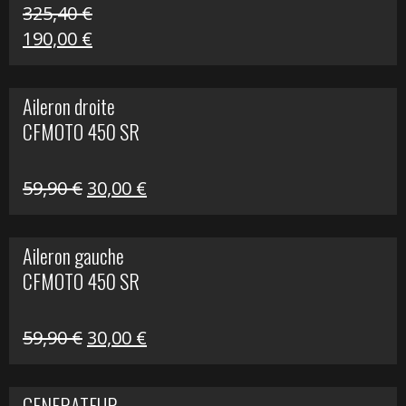
325,40
€
Le
Le
190,00
€
prix
prix
initial
actuel
Aileron droite
était :
est :
CFMOTO 450 SR
325,40 €.
190,00 €.
Le
Le
59,90
€
30,00
€
prix
prix
initial
actuel
Aileron gauche
était :
est :
CFMOTO 450 SR
59,90 €.
30,00 €.
Le
Le
59,90
€
30,00
€
prix
prix
initial
actuel
GENERATEUR