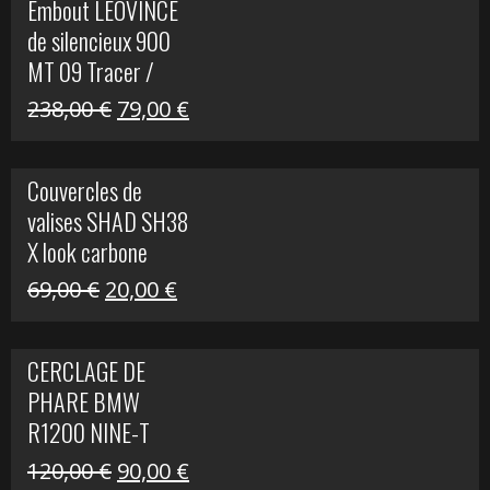
Embout LEOVINCE
était :
est :
de silencieux 900
523,00 €.
199,00 €.
MT 09 Tracer /
Tracer GT
Le
Le
238,00
€
79,00
€
prix
prix
initial
actuel
Couvercles de
était :
est :
valises SHAD SH38
238,00 €.
79,00 €.
X look carbone
Le
Le
69,00
€
20,00
€
prix
prix
initial
actuel
CERCLAGE DE
était :
est :
PHARE BMW
69,00 €.
20,00 €.
R1200 NINE-T
Le
Le
120,00
€
90,00
€