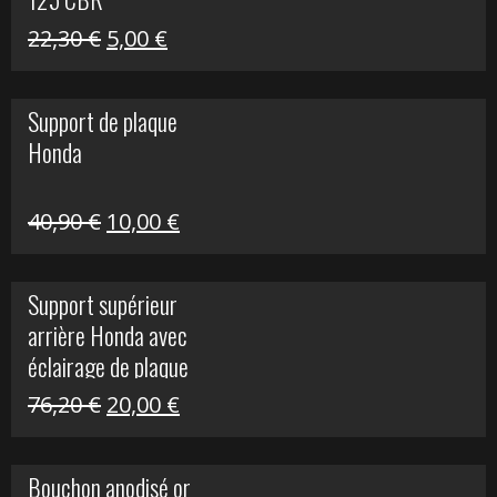
Le
Le
22,30
€
5,00
€
prix
prix
initial
actuel
Support de plaque
était :
est :
Honda
22,30 €.
5,00 €.
Le
Le
40,90
€
10,00
€
prix
prix
initial
actuel
Support supérieur
était :
est :
arrière Honda avec
40,90 €.
10,00 €.
éclairage de plaque
Le
Le
76,20
€
20,00
€
prix
prix
initial
actuel
Bouchon anodisé or
était :
est :