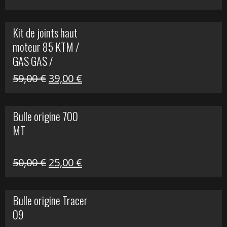
prix
prix
initial
actuel
Kit de joints haut
était :
est :
moteur 85 KTM /
165,00 €.
60,00 €.
GAS GAS /
HUSQVARNA
Le
Le
59,00
€
39,00
€
prix
prix
initial
actuel
Bulle origine 700
était :
est :
MT
59,00 €.
39,00 €.
Le
Le
50,00
€
25,00
€
prix
prix
initial
actuel
Bulle origine Tracer
était :
est :
09
50,00 €.
25,00 €.