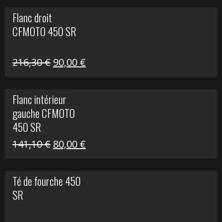
initial
actuel
Flanc droit
était :
est :
CFMOTO 450 SR
62,50 €.
15,00 €.
Le
Le
216,30
€
90,00
€
prix
prix
initial
actuel
Flanc intérieur
était :
est :
gauche CFMOTO
216,30 €.
90,00 €.
450 SR
Le
Le
141,10
€
80,00
€
prix
prix
initial
actuel
Té de fourche 450
était :
est :
SR
141,10 €.
80,00 €.