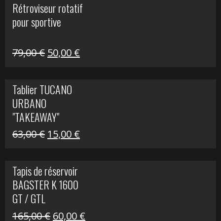
Rétroviseur rotatif
était :
est :
pour sportive
11,15 €.
5,00 €.
Le
Le
79,00
€
50,00
€
prix
prix
initial
actuel
Tablier TUCANO
était :
est :
URBANO
79,00 €.
50,00 €.
"TAKEAWAY"
Le
Le
63,00
€
15,00
€
prix
prix
initial
actuel
Tapis de réservoir
était :
est :
BAGSTER K 1600
63,00 €.
15,00 €.
GT / GTL
Le
Le
165,00
€
60,00
€