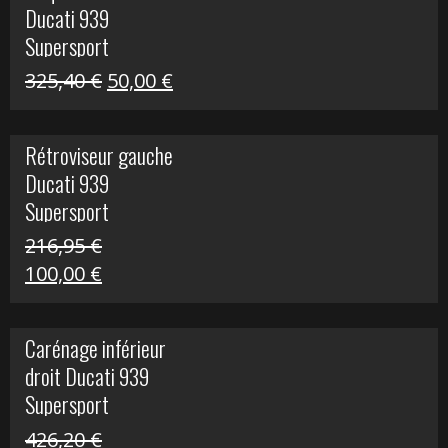
Ducati 939
325,40 €.
60,00 €.
Supersport
Le
Le
325,40
€
50,00
€
prix
prix
initial
actuel
Rétroviseur gauche
était :
est :
Ducati 939
325,40 €.
50,00 €.
Supersport
216,95
€
Le
Le
100,00
€
prix
prix
initial
actuel
Carénage inférieur
était :
est :
droit Ducati 939
216,95 €.
100,00 €.
Supersport
426,20
€