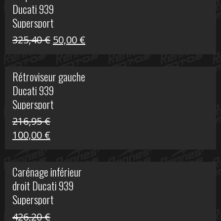
Ducati 939
325,40 €.
60,00 €.
Supersport
Le
Le
325,40
€
50,00
€
prix
prix
initial
actuel
Rétroviseur gauche
était :
est :
Ducati 939
325,40 €.
50,00 €.
Supersport
216,95
€
Le
Le
100,00
€
prix
prix
initial
actuel
Carénage inférieur
était :
est :
droit Ducati 939
216,95 €.
100,00 €.
Supersport
426,20
€