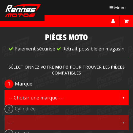
Toggle
Menu
navigation
PIÈCES MOTO
Paiement sécurisé
Retrait possible en magasin
SÉLECTIONNEZ VOTRE
MOTO
POUR TROUVER LES
PIÈCES
COMPATIBLES
1
Marque
2
Cylindrée