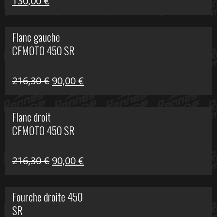
Le
Le
130,00
€
prix
prix
initial
actuel
Flanc gauche
était :
est :
CFMOTO 450 SR
218,50 €.
130,00 €.
Le
Le
216,30
€
90,00
€
prix
prix
initial
actuel
Flanc droit
était :
est :
CFMOTO 450 SR
216,30 €.
90,00 €.
Le
Le
216,30
€
90,00
€
prix
prix
initial
actuel
Fourche droite 450
était :
est :
SR
216,30 €.
90,00 €.