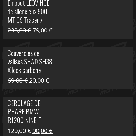
Embout LEOVINCE
était :
est :
de silencieux 900
523,00 €.
199,00 €.
MT 09 Tracer /
Tracer GT
Le
Le
238,00
€
79,00
€
prix
prix
initial
actuel
Couvercles de
était :
est :
valises SHAD SH38
238,00 €.
79,00 €.
X look carbone
Le
Le
69,00
€
20,00
€
prix
prix
initial
actuel
CERCLAGE DE
était :
est :
PHARE BMW
69,00 €.
20,00 €.
R1200 NINE-T
Le
Le
120,00
€
90,00
€