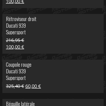
Le
Le
100,00
€
prix
prix
initial
actuel
Rétroviseur droit
était :
est :
Ducati 939
805,80 €.
100,00 €.
Supersport
216,95
€
Le
Le
100,00
€
prix
prix
initial
actuel
Coupole rouge
était :
est :
Ducati 939
216,95 €.
100,00 €.
Supersport
Le
Le
325,40
€
60,00
€
prix
prix
initial
actuel
Béquille latérale
était :
est :