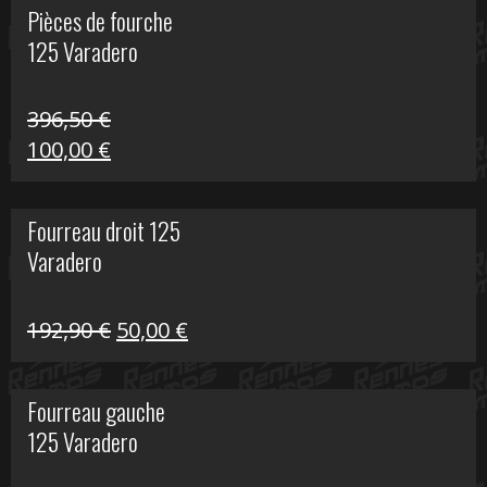
Pièces de fourche
était :
est :
125 Varadero
60,00 €.
20,00 €.
396,50
€
Le
Le
100,00
€
prix
prix
initial
actuel
Fourreau droit 125
était :
est :
Varadero
396,50 €.
100,00 €.
Le
Le
192,90
€
50,00
€
prix
prix
initial
actuel
Fourreau gauche
était :
est :
125 Varadero
192,90 €.
50,00 €.