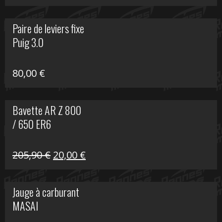
prix
prix
initial
actuel
Paire de leviers fixe
était :
est :
Puig 3.0
120,00 €.
90,00 €.
80,00
€
Bavette AR Z 800
/ 650 ER6
Le
Le
205,90
€
20,00
€
prix
prix
initial
actuel
Jauge à carburant
était :
est :
MASAI
205,90 €.
20,00 €.