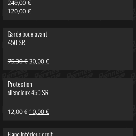
249,00
€
Le
Le
120,00
€
prix
prix
initial
actuel
Garde boue avant
était :
est :
450 SR
249,00 €.
120,00 €.
Le
Le
75,30
€
30,00
€
prix
prix
initial
actuel
Protection
était :
est :
silencieux 450 SR
75,30 €.
30,00 €.
Le
Le
12,00
€
10,00
€
prix
prix
initial
actuel
Flanc intérieur droit