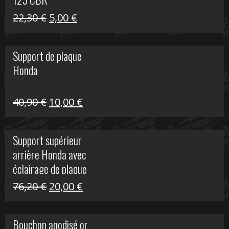
Le
Le
22,30
€
5,00
€
prix
prix
initial
actuel
Support de plaque
était :
est :
Honda
22,30 €.
5,00 €.
Le
Le
40,90
€
10,00
€
prix
prix
initial
actuel
Support supérieur
était :
est :
arrière Honda avec
40,90 €.
10,00 €.
éclairage de plaque
Le
Le
76,20
€
20,00
€
prix
prix
initial
actuel
Bouchon anodisé or
était :
est :