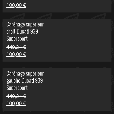
Le
Le
100,00
€
prix
prix
initial
actuel
Carénage supérieur
était :
est :
droit Ducati 939
426,20 €.
100,00 €.
Supersport
449,24
€
Le
Le
100,00
€
prix
prix
initial
actuel
Carénage supérieur
était :
est :
gauche Ducati 939
449,24 €.
100,00 €.
Supersport
449,24
€
Le
Le
100,00
€
prix
prix