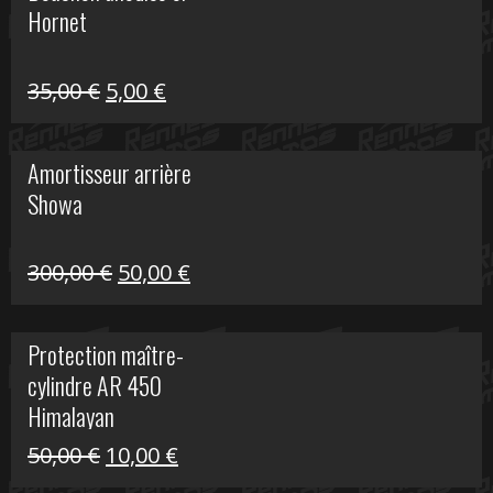
Hornet
76,20 €.
20,00 €.
Le
Le
35,00
€
5,00
€
prix
prix
initial
actuel
Amortisseur arrière
était :
est :
Showa
35,00 €.
5,00 €.
Le
Le
300,00
€
50,00
€
prix
prix
initial
actuel
Protection maître-
était :
est :
cylindre AR 450
300,00 €.
50,00 €.
Himalayan
Le
Le
50,00
€
10,00
€
prix
prix