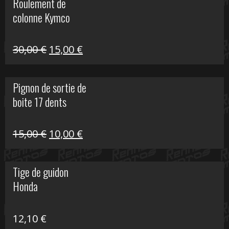
Roulement de
était :
est :
colonne Kymco
106,00 €.
50,00 €.
Le
Le
30,00
€
15,00
€
prix
prix
initial
actuel
Pignon de sortie de
était :
est :
boite 17 dents
30,00 €.
15,00 €.
Le
Le
15,00
€
10,00
€
prix
prix
initial
actuel
Tige de guidon
était :
est :
Honda
15,00 €.
10,00 €.
12,10
€