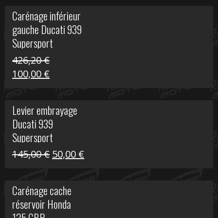
initial
actuel
Carénage inférieur
était :
est :
gauche Ducati 939
449,24 €.
100,00 €.
Supersport
426,20
€
Le
Le
100,00
€
prix
prix
initial
actuel
Levier embrayage
était :
est :
Ducati 939
426,20 €.
100,00 €.
Supersport
Le
Le
145,00
€
50,00
€
prix
prix
initial
actuel
Carénage cache
était :
est :
réservoir Honda
145,00 €.
50,00 €.
125 CBR