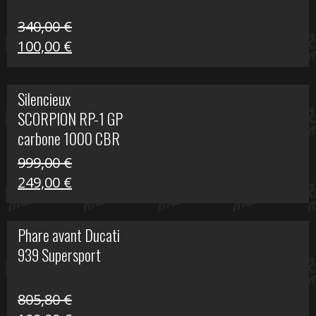
340,00
€
Le
Le
100,00
€
prix
prix
initial
actuel
Silencieux
était :
est :
SCORPION RP-1 GP
340,00 €.
100,00 €.
carbone 1000 CBR
RR
999,00
€
Le
Le
249,00
€
prix
prix
initial
actuel
Phare avant Ducati
était :
est :
939 Supersport
999,00 €.
249,00 €.
805,80
€