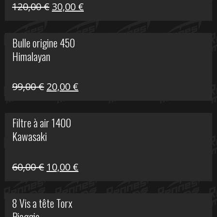
Himalayan
Le
Le
120,00
€
30,00
€
prix
prix
initial
actuel
Bulle origine 450
était :
est :
Himalayan
120,00 €.
30,00 €.
Le
Le
99,00
€
20,00
€
prix
prix
initial
actuel
Filtre à air 1400
était :
est :
Kawasaki
99,00 €.
20,00 €.
Le
Le
60,00
€
10,00
€
prix
prix
initial
actuel
8 Vis a tête Torx
était :
est :
Piaggio