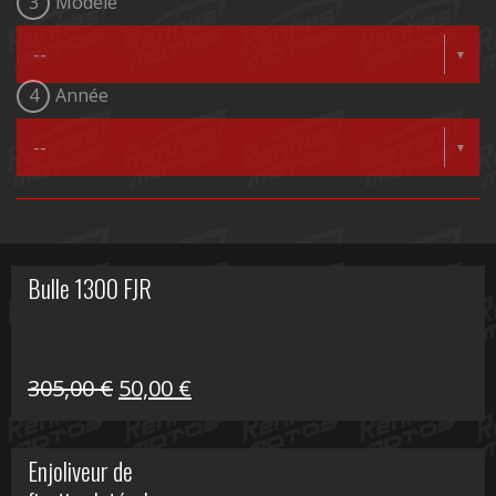
3
Modèle
4
Année
Bulle 1300 FJR
Le
Le
305,00
€
50,00
€
prix
prix
initial
actuel
Enjoliveur de
était :
est :