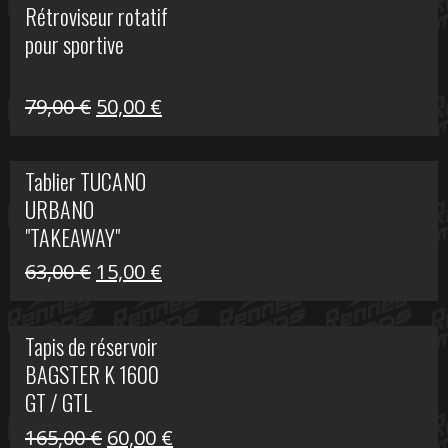
Rétroviseur rotatif
était :
est :
pour sportive
11,15 €.
5,00 €.
Le
Le
79,00
€
50,00
€
prix
prix
initial
actuel
Tablier TUCANO
était :
est :
URBANO
79,00 €.
50,00 €.
"TAKEAWAY"
Le
Le
63,00
€
15,00
€
prix
prix
initial
actuel
Tapis de réservoir
était :
est :
BAGSTER K 1600
63,00 €.
15,00 €.
GT / GTL
Le
Le
165,00
€
60,00
€