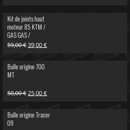
prix
prix
initial
actuel
Kit de joints haut
était :
est :
moteur 85 KTM /
165,00 €.
60,00 €.
GAS GAS /
HUSQVARNA
Le
Le
59,00
€
39,00
€
prix
prix
initial
actuel
Bulle origine 700
était :
est :
MT
59,00 €.
39,00 €.
Le
Le
50,00
€
25,00
€
prix
prix
initial
actuel
Bulle origine Tracer
était :
est :
09
50,00 €.
25,00 €.