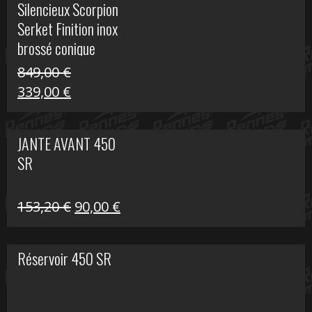
Silencieux Scorpion
était :
est :
Serket Finition inox
53,40 €.
25,00 €.
brossé conique
double Z 1000
849,00
€
Le
Le
339,00
€
prix
prix
initial
actuel
JANTE AVANT 450
était :
est :
SR
849,00 €.
339,00 €.
Le
Le
153,20
€
90,00
€
prix
prix
initial
actuel
Réservoir 450 SR
était :
est :
153,20 €.
90,00 €.