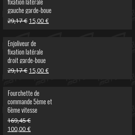
fixation latérale
305,00 €.
50,00 €.
gauche garde-boue
arrière Vulcan S
Le
Le
29,17
€
15,00
€
prix
prix
initial
actuel
Enjoliveur de
était :
est :
fixation latérale
29,17 €.
15,00 €.
droit garde-boue
arrière pour Vulcan
Le
Le
29,17
€
15,00
€
S
prix
prix
initial
actuel
Fourchette de
était :
est :
commande 5ème et
29,17 €.
15,00 €.
6ème vitesse
S1000R
169,45
€
Le
Le
100,00
€