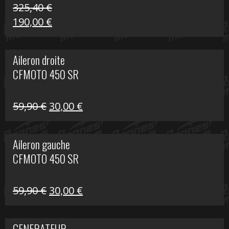
325,40
€
Le
Le
190,00
€
prix
prix
initial
actuel
Aileron droite
était :
est :
CFMOTO 450 SR
325,40 €.
190,00 €.
Le
Le
59,90
€
30,00
€
prix
prix
initial
actuel
Aileron gauche
était :
est :
CFMOTO 450 SR
59,90 €.
30,00 €.
Le
Le
59,90
€
30,00
€
prix
prix
initial
actuel
GENERATEUR