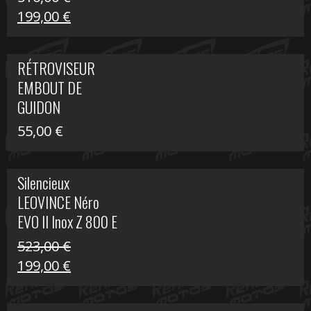
Le
Le
199,00
€
prix
prix
initial
actuel
RÉTROVISEUR
était :
est :
EMBOUT DE
516,00 €.
199,00 €.
GUIDON
55,00
€
Silencieux
LEOVINCE Néro
EVO II Inox Z 800 E
523,00
€
Le
Le
199,00
€
prix
prix
initial
actuel