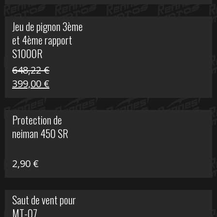
prix
prix
initial
actuel
Jeu de pignon 3ème
était :
est :
et 4ème rapport
169,45 €.
100,00 €.
S1000R
648,22
€
Le
Le
399,00
€
prix
prix
initial
actuel
Protection de
était :
est :
neiman 450 SR
648,22 €.
399,00 €.
2,90
€
Saut de vent pour
MT-07