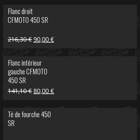
initial
actuel
Flanc droit
était :
est :
CFMOTO 450 SR
62,50 €.
15,00 €.
Le
Le
216,30
€
90,00
€
prix
prix
initial
actuel
Flanc intérieur
était :
est :
gauche CFMOTO
216,30 €.
90,00 €.
450 SR
Le
Le
141,10
€
80,00
€
prix
prix
initial
actuel
Té de fourche 450
était :
est :
SR
141,10 €.
80,00 €.