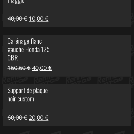
60,00 €.
10,00 €.
Le
Le
40,00
€
10,00
€
prix
prix
initial
actuel
Carénage flanc
était :
est :
gauche Honda 125
40,00 €.
10,00 €.
CBR
Le
Le
160,60
€
40,00
€
prix
prix
initial
actuel
Support de plaque
était :
est :
noir custom
160,60 €.
40,00 €.
Le
Le
60,00
€
20,00
€
prix
prix
initial
actuel