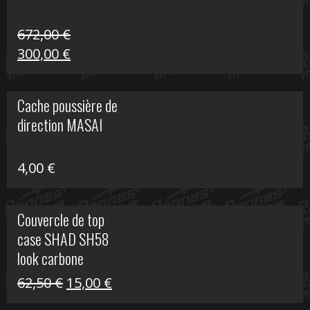
672,00
€
Le
Le
300,00
€
prix
prix
initial
actuel
Cache poussière de
était :
est :
direction MASAI
672,00 €.
300,00 €.
4,00
€
Couvercle de top
case SHAD SH58
look carbone
Le
Le
62,50
€
15,00
€
prix
prix