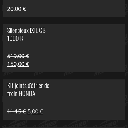
20,00
€
Silencieux IXIL CB
1000 R
519,00
€
Le
Le
150,00
€
prix
prix
initial
actuel
Kit joints d'étrier de
était :
est :
frein HONDA
519,00 €.
150,00 €.
Le
Le
11,15
€
5,00
€
prix
prix
initial
actuel