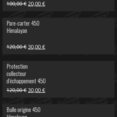
Le
Le
100,00
€
20,00
€
prix
prix
initial
actuel
Pare-carter 450
était :
est :
Himalayan
100,00 €.
20,00 €.
Le
Le
120,00
€
30,00
€
prix
prix
initial
actuel
Protection
était :
est :
collecteur
120,00 €.
30,00 €.
d’échappement 450
Himalayan
Le
Le
120,00
€
30,00
€
prix
prix
initial
actuel
Bulle origine 450
était :
est :
Himalayan