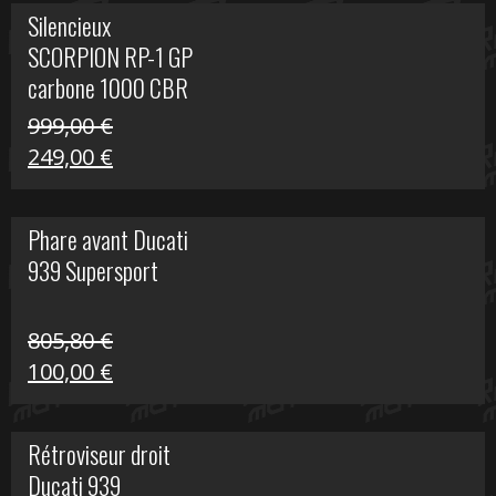
initial
actuel
Silencieux
était :
est :
SCORPION RP-1 GP
340,00 €.
100,00 €.
carbone 1000 CBR
RR
999,00
€
Le
Le
249,00
€
prix
prix
initial
actuel
Phare avant Ducati
était :
est :
939 Supersport
999,00 €.
249,00 €.
805,80
€
Le
Le
100,00
€
prix
prix
initial
actuel
Rétroviseur droit
était :
est :
Ducati 939
805,80 €.
100,00 €.