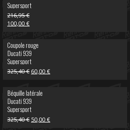
Supersport
216,95
€
Le
Le
100,00
€
prix
prix
initial
actuel
Coupole rouge
était :
est :
Ducati 939
216,95 €.
100,00 €.
Supersport
Le
Le
325,40
€
60,00
€
prix
prix
initial
actuel
Béquille latérale
était :
est :
Ducati 939
325,40 €.
60,00 €.
Supersport
Le
Le
325,40
€
50,00
€
prix
prix