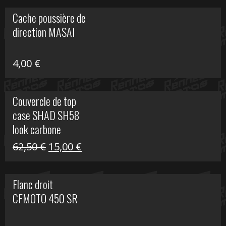
initial
actuel
Cache poussière de
était :
est :
direction MASAI
672,00 €.
300,00 €.
4,00
€
Couvercle de top
case SHAD SH58
look carbone
Le
Le
62,50
€
15,00
€
prix
prix
initial
actuel
Flanc droit
était :
est :
CFMOTO 450 SR
62,50 €.
15,00 €.