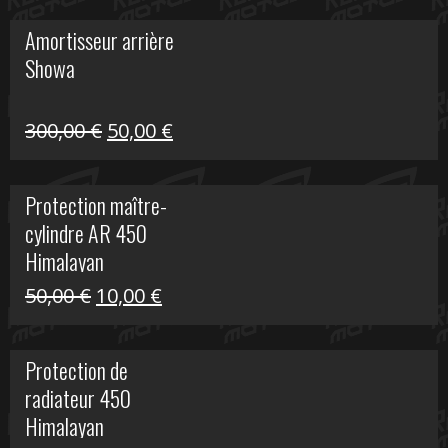
initial
actuel
Amortisseur arrière
était :
est :
Showa
35,00 €.
5,00 €.
Le
Le
300,00
€
50,00
€
prix
prix
initial
actuel
Protection maître-
était :
est :
cylindre AR 450
300,00 €.
50,00 €.
Himalayan
Le
Le
50,00
€
10,00
€
prix
prix
initial
actuel
Protection de
était :
est :
radiateur 450
50,00 €.
10,00 €.
Himalayan