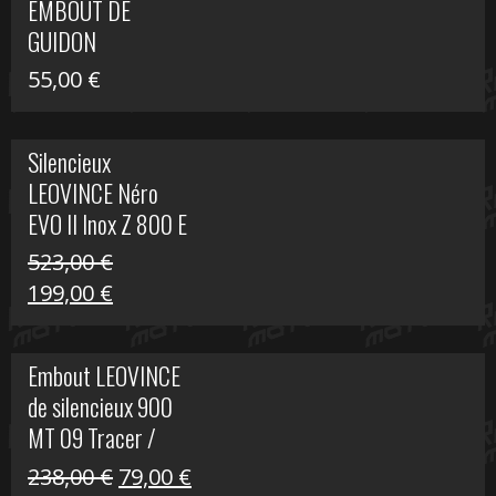
EMBOUT DE
516,00 €.
199,00 €.
GUIDON
55,00
€
Silencieux
LEOVINCE Néro
EVO II Inox Z 800 E
523,00
€
Le
Le
199,00
€
prix
prix
initial
actuel
Embout LEOVINCE
était :
est :
de silencieux 900
523,00 €.
199,00 €.
MT 09 Tracer /
Tracer GT
Le
Le
238,00
€
79,00
€