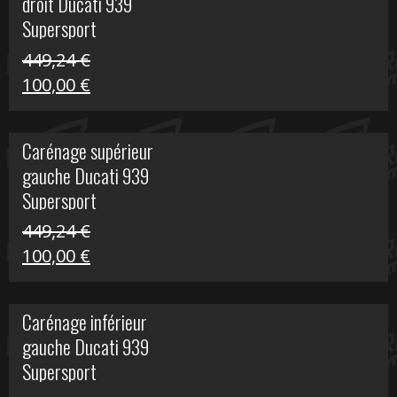
droit Ducati 939
426,20 €.
100,00 €.
Supersport
449,24
€
Le
Le
100,00
€
prix
prix
initial
actuel
Carénage supérieur
était :
est :
gauche Ducati 939
449,24 €.
100,00 €.
Supersport
449,24
€
Le
Le
100,00
€
prix
prix
initial
actuel
Carénage inférieur
était :
est :
gauche Ducati 939
449,24 €.
100,00 €.
Supersport