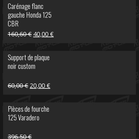
Carénage flanc
était :
est :
gauche Honda 125
40,00 €.
10,00 €.
CBR
Le
Le
160,60
€
40,00
€
prix
prix
initial
actuel
Support de plaque
était :
est :
noir custom
160,60 €.
40,00 €.
Le
Le
60,00
€
20,00
€
prix
prix
initial
actuel
Pièces de fourche
était :
est :
125 Varadero
60,00 €.
20,00 €.
396,50
€