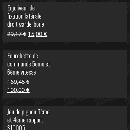
initial
actuel
Enjoliveur de
était :
est :
fixation latérale
29,17 €.
15,00 €.
droit garde-boue
arrière pour Vulcan
Le
Le
29,17
€
15,00
€
S
prix
prix
initial
actuel
Fourchette de
était :
est :
commande 5ème et
29,17 €.
15,00 €.
6ème vitesse
S1000R
169,45
€
Le
Le
100,00
€
prix
prix
initial
actuel
Jeu de pignon 3ème
était :
est :
et 4ème rapport
169,45 €.
100,00 €.
S1000R