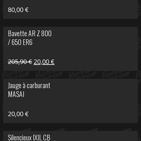
80,00
€
Bavette AR Z 800
/ 650 ER6
Le
Le
205,90
€
20,00
€
prix
prix
initial
actuel
Jauge à carburant
était :
est :
MASAI
205,90 €.
20,00 €.
20,00
€
Silencieux IXIL CB