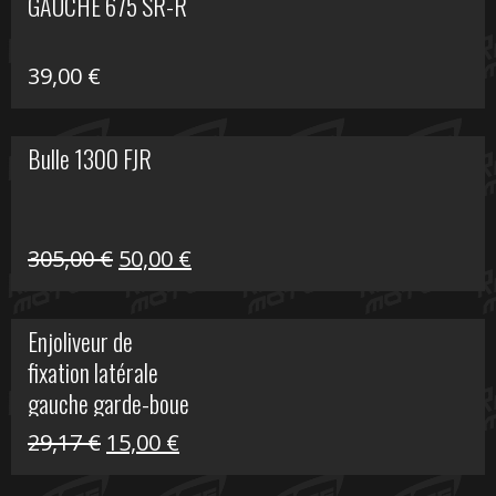
GAUCHE 675 SR-R
39,00
€
Bulle 1300 FJR
Le
Le
305,00
€
50,00
€
prix
prix
initial
actuel
Enjoliveur de
était :
est :
fixation latérale
305,00 €.
50,00 €.
gauche garde-boue
arrière Vulcan S
Le
Le
29,17
€
15,00
€
prix
prix