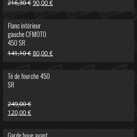
Le
Le
216,30
€
90,00
€
prix
prix
initial
actuel
Flanc intérieur
était :
est :
gauche CFMOTO
216,30 €.
90,00 €.
450 SR
Le
Le
141,10
€
80,00
€
prix
prix
initial
actuel
Té de fourche 450
était :
est :
SR
141,10 €.
80,00 €.
249,00
€
Le
Le
120,00
€
prix
prix
initial
actuel
Garde boue avant