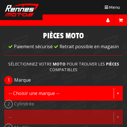
Toggle
Menu
navigation
PIÈCES MOTO
Paiement sécurisé
Retrait possible en magasin
SÉLECTIONNEZ VOTRE
MOTO
POUR TROUVER LES
PIÈCES
COMPATIBLES
1
Marque
2
Cylindrée