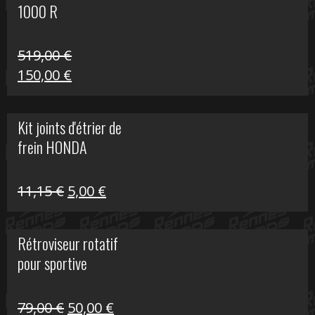
1000 R
519,00
€
Le
Le
150,00
€
prix
prix
initial
actuel
Kit joints d'étrier de
était :
est :
frein HONDA
519,00 €.
150,00 €.
Le
Le
11,15
€
5,00
€
prix
prix
initial
actuel
Rétroviseur rotatif
était :
est :
pour sportive
11,15 €.
5,00 €.
Le
Le
79,00
€
50,00
€