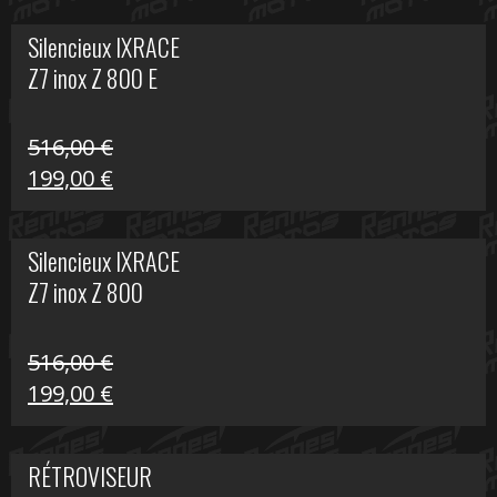
initial
actuel
Silencieux IXRACE
était :
est :
Z7 inox Z 800 E
141,10 €.
80,00 €.
516,00
€
Le
Le
199,00
€
prix
prix
initial
actuel
Silencieux IXRACE
était :
est :
Z7 inox Z 800
516,00 €.
199,00 €.
516,00
€
Le
Le
199,00
€
prix
prix
initial
actuel
RÉTROVISEUR
était :
est :