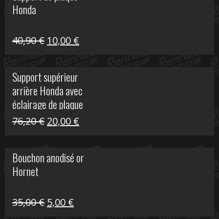
Honda
22,30 €.
5,00 €.
Le
Le
40,90
€
10,00
€
prix
prix
initial
actuel
Support supérieur
était :
est :
arrière Honda avec
40,90 €.
10,00 €.
éclairage de plaque
Le
Le
76,20
€
20,00
€
prix
prix
initial
actuel
Bouchon anodisé or
était :
est :
Hornet
76,20 €.
20,00 €.
Le
Le
35,00
€
5,00
€
prix
prix