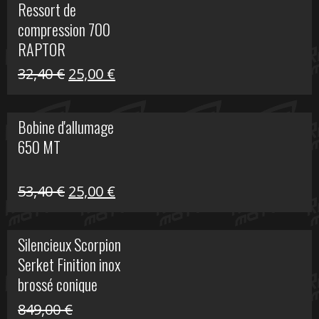
Ressort de
était :
est :
compression 700
30,00 €.
20,00 €.
RAPTOR
Le
Le
32,40
€
25,00
€
prix
prix
initial
actuel
Bobine d'allumage
était :
est :
650 MT
32,40 €.
25,00 €.
Le
Le
53,40
€
25,00
€
prix
prix
initial
actuel
Silencieux Scorpion
était :
est :
Serket Finition inox
53,40 €.
25,00 €.
brossé conique
double Z 1000
849,00
€