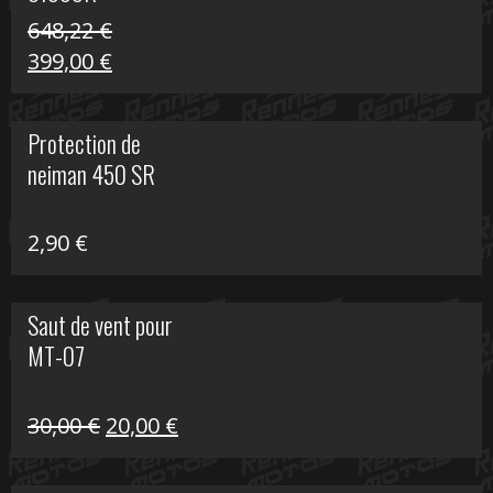
648,22
€
Le
Le
399,00
€
prix
prix
initial
actuel
Protection de
était :
est :
neiman 450 SR
648,22 €.
399,00 €.
2,90
€
Saut de vent pour
MT-07
Le
Le
30,00
€
20,00
€
prix
prix
initial
actuel