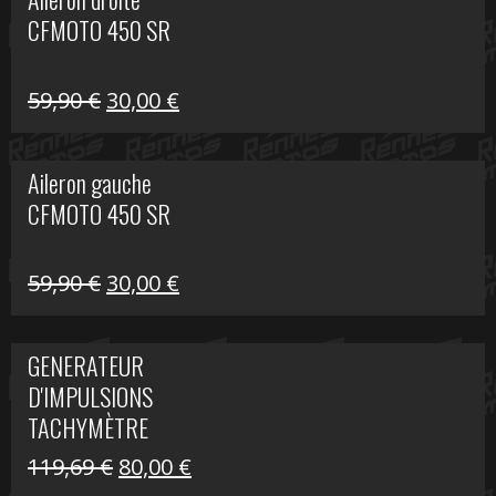
était :
est :
CFMOTO 450 SR
325,40 €.
190,00 €.
Le
Le
59,90
€
30,00
€
prix
prix
initial
actuel
Aileron gauche
était :
est :
CFMOTO 450 SR
59,90 €.
30,00 €.
Le
Le
59,90
€
30,00
€
prix
prix
initial
actuel
GENERATEUR
était :
est :
D'IMPULSIONS
59,90 €.
30,00 €.
TACHYMÈTRE
R1200 C
Le
Le
119,69
€
80,00
€