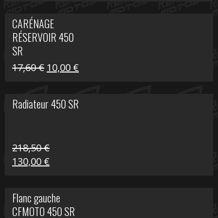
prix
prix
initial
actuel
CARÉNAGE
était :
est :
RÉSERVOIR 450
119,69 €.
80,00 €.
SR
Le
Le
17,60
€
10,00
€
prix
prix
initial
actuel
Radiateur 450 SR
était :
est :
17,60 €.
10,00 €.
218,50
€
Le
Le
130,00
€
prix
prix
initial
actuel
Flanc gauche
était :
est :
CFMOTO 450 SR
218,50 €.
130,00 €.