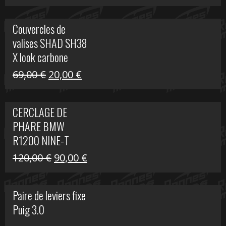
prix
prix
initial
actuel
Couvercles de
était :
est :
valises SHAD SH38
238,00 €.
79,00 €.
X look carbone
Le
Le
69,00
€
20,00
€
prix
prix
initial
actuel
CERCLAGE DE
était :
est :
PHARE BMW
69,00 €.
20,00 €.
R1200 NINE-T
Le
Le
120,00
€
90,00
€
prix
prix
initial
actuel
Paire de leviers fixe
était :
est :
Puig 3.0
120,00 €.
90,00 €.