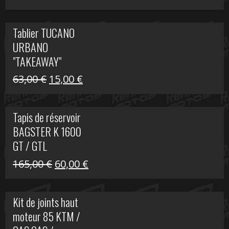
prix
prix
initial
actuel
Tablier TUCANO
était :
est :
URBANO
79,00 €.
50,00 €.
"TAKEAWAY"
Le
Le
63,00
€
15,00
€
prix
prix
initial
actuel
Tapis de réservoir
était :
est :
BAGSTER K 1600
63,00 €.
15,00 €.
GT / GTL
Le
Le
165,00
€
60,00
€
prix
prix
initial
actuel
Kit de joints haut
était :
est :
moteur 85 KTM /
165,00 €.
60,00 €.