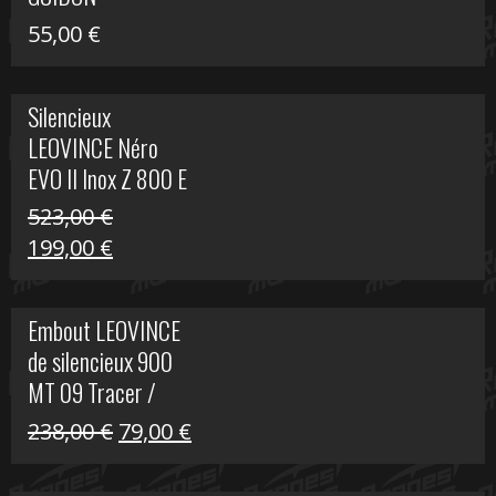
55,00
€
Silencieux
LEOVINCE Néro
EVO II Inox Z 800 E
523,00
€
Le
Le
199,00
€
prix
prix
initial
actuel
Embout LEOVINCE
était :
est :
de silencieux 900
523,00 €.
199,00 €.
MT 09 Tracer /
Tracer GT
Le
Le
238,00
€
79,00
€
prix
prix
initial
actuel