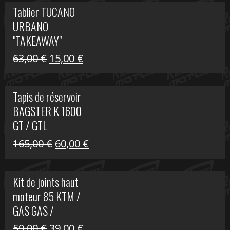
initial
actuel
Tablier TUCANO
était :
est :
URBANO
79,00 €.
50,00 €.
"TAKEAWAY"
Le
Le
63,00
€
15,00
€
prix
prix
initial
actuel
Tapis de réservoir
était :
est :
BAGSTER K 1600
63,00 €.
15,00 €.
GT / GTL
Le
Le
165,00
€
60,00
€
prix
prix
initial
actuel
Kit de joints haut
était :
est :
moteur 85 KTM /
165,00 €.
60,00 €.
GAS GAS /
HUSQVARNA
Le
Le
59,00
€
39,00
€