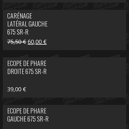
prix
prix
initial
actuel
CARÉNAGE
était :
est :
LATÉRAL GAUCHE
75,50 €.
60,00 €.
675 SR-R
Le
Le
75,50
€
60,00
€
prix
prix
initial
actuel
ECOPE DE PHARE
était :
est :
DROITE 675 SR-R
75,50 €.
60,00 €.
39,00
€
ECOPE DE PHARE
GAUCHE 675 SR-R