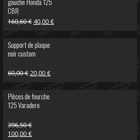
gauche Honda 125
40,00 €.
10,00 €.
CBR
Le
Le
160,60
€
40,00
€
prix
prix
initial
actuel
Support de plaque
était :
est :
noir custom
160,60 €.
40,00 €.
Le
Le
60,00
€
20,00
€
prix
prix
initial
actuel
Pièces de fourche
était :
est :
125 Varadero
60,00 €.
20,00 €.
396,50
€
Le
Le
100,00
€