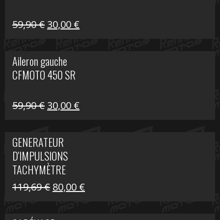
Le
Le
59,90
€
30,00
€
prix
prix
initial
actuel
Aileron gauche
était :
est :
CFMOTO 450 SR
59,90 €.
30,00 €.
Le
Le
59,90
€
30,00
€
prix
prix
initial
actuel
GENERATEUR
était :
est :
D'IMPULSIONS
59,90 €.
30,00 €.
TACHYMÈTRE
R1200 C
Le
Le
119,69
€
80,00
€
prix
prix
initial
actuel