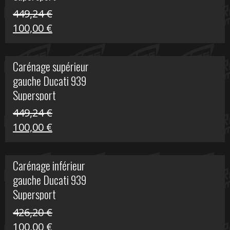
449,24
€
Le
Le
100,00
€
prix
prix
initial
actuel
Carénage supérieur
était :
est :
gauche Ducati 939
449,24 €.
100,00 €.
Supersport
449,24
€
Le
Le
100,00
€
prix
prix
initial
actuel
Carénage inférieur
était :
est :
gauche Ducati 939
449,24 €.
100,00 €.
Supersport
426,20
€
Le
Le
100,00
€