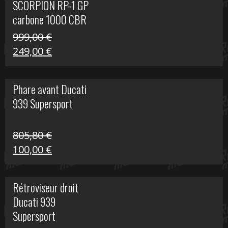
SCORPION RP-1 GP
340,00 €.
100,00 €.
carbone 1000 CBR
RR
999,00
€
Le
Le
249,00
€
prix
prix
initial
actuel
Phare avant Ducati
était :
est :
939 Supersport
999,00 €.
249,00 €.
805,80
€
Le
Le
100,00
€
prix
prix
initial
actuel
Rétroviseur droit
était :
est :
Ducati 939
805,80 €.
100,00 €.
Supersport