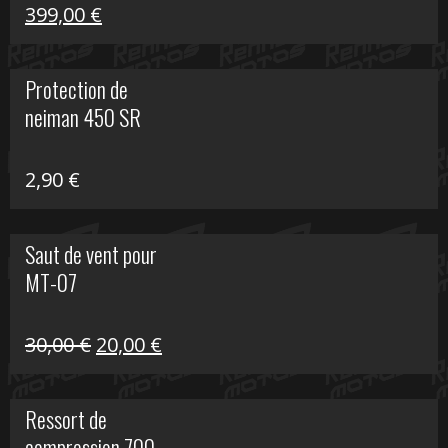
Le
Le
399,00
€
prix
prix
initial
actuel
Protection de
était :
est :
neiman 450 SR
648,22 €.
399,00 €.
2,90
€
Saut de vent pour
MT-07
Le
Le
30,00
€
20,00
€
prix
prix
initial
actuel
Ressort de
était :
est :
compression 700