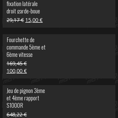
fixation latérale
29,17 €.
15,00 €.
droit garde-boue
arrière pour Vulcan
Le
Le
29,17
€
15,00
€
S
prix
prix
initial
actuel
Fourchette de
était :
est :
commande 5ème et
29,17 €.
15,00 €.
6ème vitesse
S1000R
169,45
€
Le
Le
100,00
€
prix
prix
initial
actuel
Jeu de pignon 3ème
était :
est :
et 4ème rapport
169,45 €.
100,00 €.
S1000R
648,22
€