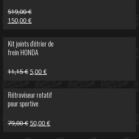
519,00
€
Le
Le
150,00
€
prix
prix
initial
actuel
Kit joints d'étrier de
était :
est :
frein HONDA
519,00 €.
150,00 €.
Le
Le
11,15
€
5,00
€
prix
prix
initial
actuel
Rétroviseur rotatif
était :
est :
pour sportive
11,15 €.
5,00 €.
Le
Le
79,00
€
50,00
€
prix
prix