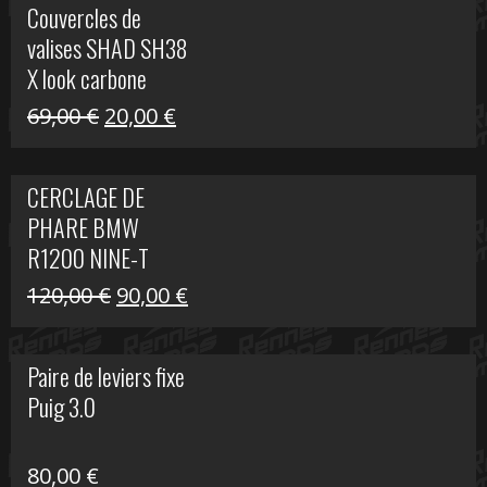
Couvercles de
était :
est :
valises SHAD SH38
238,00 €.
79,00 €.
X look carbone
Le
Le
69,00
€
20,00
€
prix
prix
initial
actuel
CERCLAGE DE
était :
est :
PHARE BMW
69,00 €.
20,00 €.
R1200 NINE-T
Le
Le
120,00
€
90,00
€
prix
prix
initial
actuel
Paire de leviers fixe
était :
est :
Puig 3.0
120,00 €.
90,00 €.
80,00
€