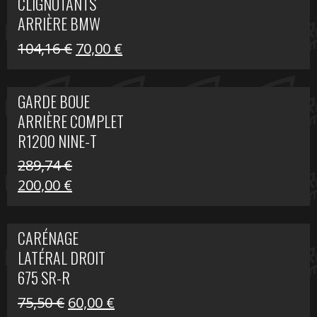
CLIGNOTANTS
40,22 €.
25,00 €.
ARRIÈRE BMW
R1200 NINE-T
Le
Le
104,16
€
70,00
€
SCRAMBLER
prix
prix
initial
actuel
GARDE BOUE
était :
est :
ARRIÈRE COMPLET
104,16 €.
70,00 €.
R1200 NINE-T
SCRAMBLER
289,74
€
Le
Le
200,00
€
prix
prix
initial
actuel
CARÉNAGE
était :
est :
LATÉRAL DROIT
289,74 €.
200,00 €.
675 SR-R
Le
Le
75,50
€
60,00
€