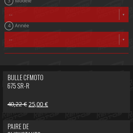
3
Modèle
4
Année
BULLE CFMOTO
675 SR-R
Le
Le
40,22
€
25,00
€
prix
prix
initial
actuel
PAIRE DE
était :
est :