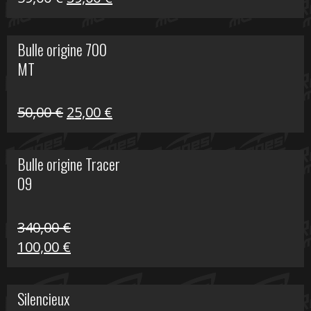
prix
prix
initial
actuel
Bulle origine 700
était :
est :
MT
59,00 €.
39,00 €.
Le
Le
50,00
€
25,00
€
prix
prix
initial
actuel
Bulle origine Tracer
était :
est :
09
50,00 €.
25,00 €.
340,00
€
Le
Le
100,00
€
prix
prix
initial
actuel
Silencieux
était :
est :