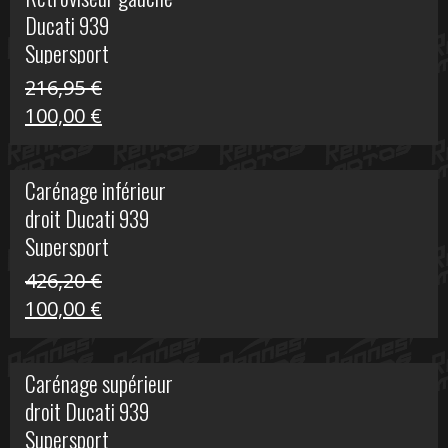
était :
est :
Ducati 939
325,40 €.
50,00 €.
Supersport
216,95
€
Le
Le
100,00
€
prix
prix
initial
actuel
Carénage inférieur
était :
est :
droit Ducati 939
216,95 €.
100,00 €.
Supersport
426,20
€
Le
Le
100,00
€
prix
prix
initial
actuel
Carénage supérieur
était :
est :
droit Ducati 939
426,20 €.
100,00 €.
Supersport