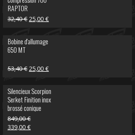
30,00 €.
20,00 €.
RAPTOR
Le
Le
32,40
€
25,00
€
prix
prix
initial
actuel
Bobine d'allumage
était :
est :
650 MT
32,40 €.
25,00 €.
Le
Le
53,40
€
25,00
€
prix
prix
initial
actuel
Silencieux Scorpion
était :
est :
Serket Finition inox
53,40 €.
25,00 €.
brossé conique
double Z 1000
849,00
€
Le
Le
339,00
€