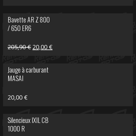
Bavette AR Z 800
/ 650 ER6
Le
Le
205,90
€
20,00
€
prix
prix
initial
actuel
Jauge à carburant
était :
est :
MASAI
205,90 €.
20,00 €.
20,00
€
Silencieux IXIL CB
1000 R