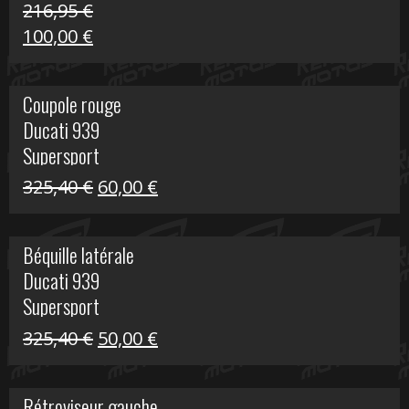
216,95
€
Le
Le
100,00
€
prix
prix
initial
actuel
Coupole rouge
était :
est :
Ducati 939
216,95 €.
100,00 €.
Supersport
Le
Le
325,40
€
60,00
€
prix
prix
initial
actuel
Béquille latérale
était :
est :
Ducati 939
325,40 €.
60,00 €.
Supersport
Le
Le
325,40
€
50,00
€
prix
prix
initial
actuel
Rétroviseur gauche