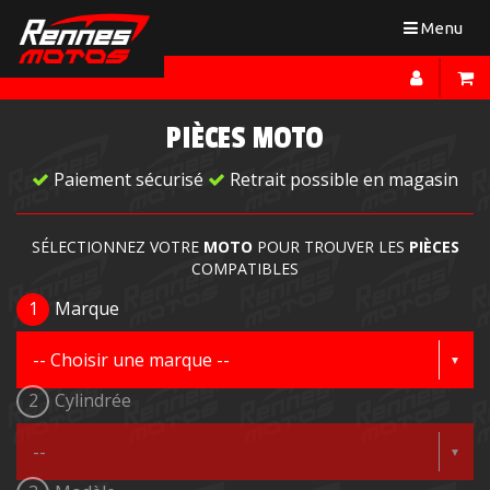
Toggle
Menu
navigation
PIÈCES MOTO
Paiement sécurisé
Retrait possible en magasin
SÉLECTIONNEZ VOTRE
MOTO
POUR TROUVER LES
PIÈCES
COMPATIBLES
1
Marque
2
Cylindrée