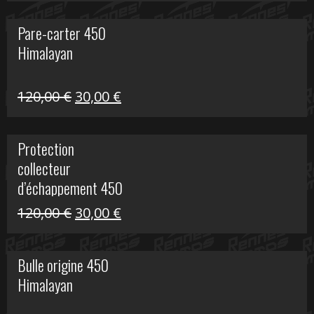
initial
actuel
Pare-carter 450
était :
est :
Himalayan
100,00 €.
20,00 €.
Le
Le
120,00
€
30,00
€
prix
prix
initial
actuel
Protection
était :
est :
collecteur
120,00 €.
30,00 €.
d’échappement 450
Himalayan
Le
Le
120,00
€
30,00
€
prix
prix
initial
actuel
Bulle origine 450
était :
est :
Himalayan
120,00 €.
30,00 €.