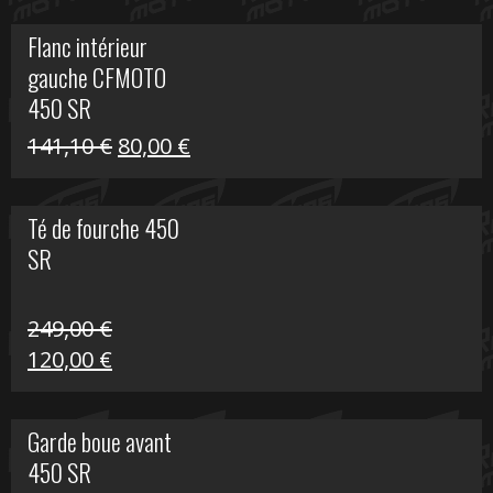
initial
actuel
Flanc intérieur
était :
est :
gauche CFMOTO
216,30 €.
90,00 €.
450 SR
Le
Le
141,10
€
80,00
€
prix
prix
initial
actuel
Té de fourche 450
était :
est :
SR
141,10 €.
80,00 €.
249,00
€
Le
Le
120,00
€
prix
prix
initial
actuel
Garde boue avant
était :
est :
450 SR
249,00 €.
120,00 €.