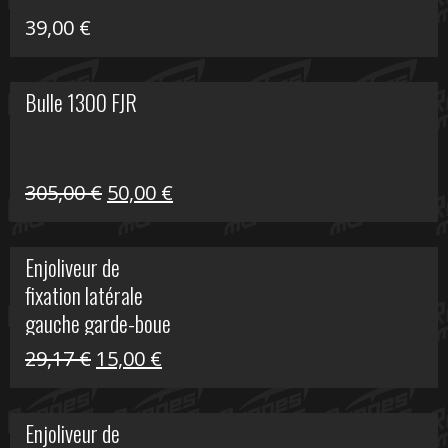
39,00
€
Bulle 1300 FJR
Le
Le
305,00
€
50,00
€
prix
prix
initial
actuel
Enjoliveur de
était :
est :
fixation latérale
305,00 €.
50,00 €.
gauche garde-boue
arrière Vulcan S
Le
Le
29,17
€
15,00
€
prix
prix
initial
actuel
Enjoliveur de
était :
est :