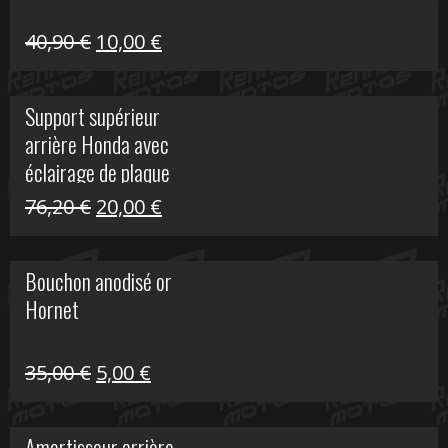
Le
Le
40,90
€
10,00
€
prix
prix
initial
actuel
Support supérieur
était :
est :
arrière Honda avec
40,90 €.
10,00 €.
éclairage de plaque
Le
Le
76,20
€
20,00
€
prix
prix
initial
actuel
Bouchon anodisé or
était :
est :
Hornet
76,20 €.
20,00 €.
Le
Le
35,00
€
5,00
€
prix
prix
initial
actuel
Amortisseur arrière