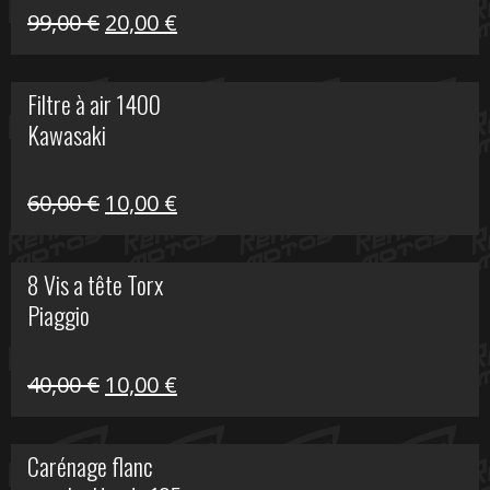
Le
Le
99,00
€
20,00
€
prix
prix
initial
actuel
Filtre à air 1400
était :
est :
Kawasaki
99,00 €.
20,00 €.
Le
Le
60,00
€
10,00
€
prix
prix
initial
actuel
8 Vis a tête Torx
était :
est :
Piaggio
60,00 €.
10,00 €.
Le
Le
40,00
€
10,00
€
prix
prix
initial
actuel
Carénage flanc
était :
est :