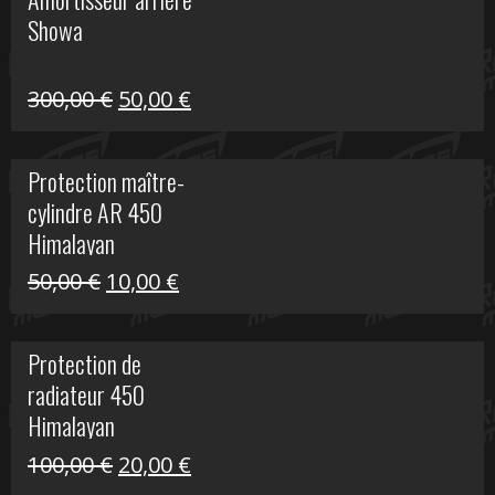
était :
est :
Showa
35,00 €.
5,00 €.
Le
Le
300,00
€
50,00
€
prix
prix
initial
actuel
Protection maître-
était :
est :
cylindre AR 450
300,00 €.
50,00 €.
Himalayan
Le
Le
50,00
€
10,00
€
prix
prix
initial
actuel
Protection de
était :
est :
radiateur 450
50,00 €.
10,00 €.
Himalayan
Le
Le
100,00
€
20,00
€
prix
prix