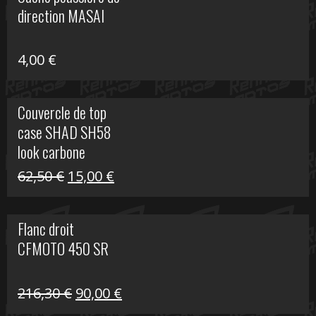
était :
est :
direction MASAI
672,00 €.
300,00 €.
4,00
€
Couvercle de top
case SHAD SH58
look carbone
Le
Le
62,50
€
15,00
€
prix
prix
initial
actuel
Flanc droit
était :
est :
CFMOTO 450 SR
62,50 €.
15,00 €.
Le
Le
216,30
€
90,00
€
prix
prix