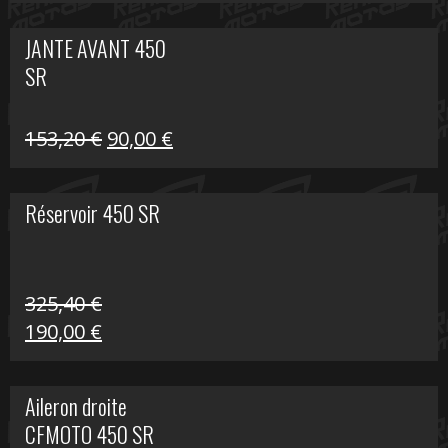
prix
prix
initial
actuel
JANTE AVANT 450
était :
est :
SR
849,00 €.
339,00 €.
Le
Le
153,20
€
90,00
€
prix
prix
initial
actuel
Réservoir 450 SR
était :
est :
153,20 €.
90,00 €.
325,40
€
Le
Le
190,00
€
prix
prix
initial
actuel
Aileron droite
était :
est :
CFMOTO 450 SR
325,40 €.
190,00 €.