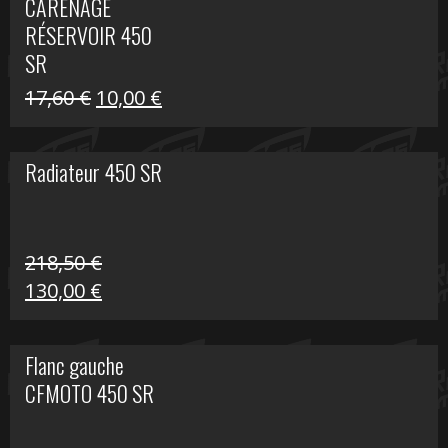
CARÉNAGE
était :
est :
RÉSERVOIR 450
119,69 €.
80,00 €.
SR
Le
Le
17,60
€
10,00
€
prix
prix
initial
actuel
Radiateur 450 SR
était :
est :
17,60 €.
10,00 €.
218,50
€
Le
Le
130,00
€
prix
prix
initial
actuel
Flanc gauche
était :
est :
CFMOTO 450 SR
218,50 €.
130,00 €.