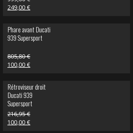
Le
Le
249,00
€
prix
prix
initial
actuel
Phare avant Ducati
était :
est :
939 Supersport
999,00 €.
249,00 €.
805,80
€
Le
Le
100,00
€
prix
prix
initial
actuel
Rétroviseur droit
était :
est :
Ducati 939
805,80 €.
100,00 €.
Supersport
216,95
€
Le
Le
100,00
€
prix
prix