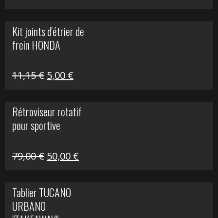
prix
prix
initial
actuel
Kit joints d'étrier de
était :
est :
frein HONDA
519,00 €.
150,00 €.
Le
Le
11,15
€
5,00
€
prix
prix
initial
actuel
Rétroviseur rotatif
était :
est :
pour sportive
11,15 €.
5,00 €.
Le
Le
79,00
€
50,00
€
prix
prix
initial
actuel
Tablier TUCANO
était :
est :
URBANO
79,00 €.
50,00 €.