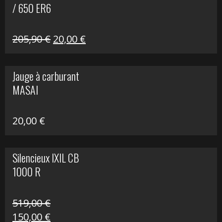
/ 650 ER6
Le
Le
205,90
€
20,00
€
prix
prix
initial
actuel
Jauge à carburant
était :
est :
MASAI
205,90 €.
20,00 €.
20,00
€
Silencieux IXIL CB
1000 R
519,00
€
Le
Le
150,00
€