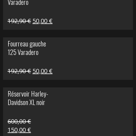
Varadero
396,50 €.
100,00 €.
Le
Le
192,90
€
50,00
€
prix
prix
initial
actuel
Fourreau gauche
était :
est :
125 Varadero
192,90 €.
50,00 €.
Le
Le
192,90
€
50,00
€
prix
prix
initial
actuel
Réservoir Harley-
était :
est :
Davidson XL noir
192,90 €.
50,00 €.
600,00
€
Le
Le
150,00
€