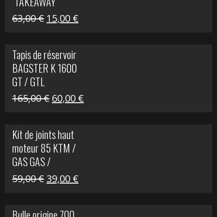
"TAKEAWAY"
Le
Le
63,00
€
15,00
€
prix
prix
initial
actuel
Tapis de réservoir
était :
est :
BAGSTER K 1600
63,00 €.
15,00 €.
GT / GTL
Le
Le
165,00
€
60,00
€
prix
prix
initial
actuel
Kit de joints haut
était :
est :
moteur 85 KTM /
165,00 €.
60,00 €.
GAS GAS /
HUSQVARNA
Le
Le
59,00
€
39,00
€
prix
prix
initial
actuel
Bulle origine 700