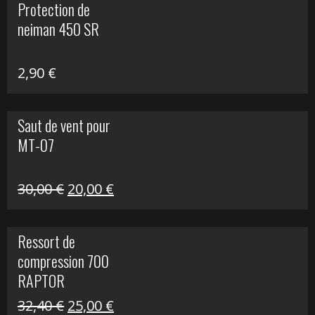
Protection de
était :
est :
neiman 450 SR
648,22 €.
399,00 €.
2,90
€
Saut de vent pour
MT-07
Le
Le
30,00
€
20,00
€
prix
prix
initial
actuel
Ressort de
était :
est :
compression 700
30,00 €.
20,00 €.
RAPTOR
Le
Le
32,40
€
25,00
€