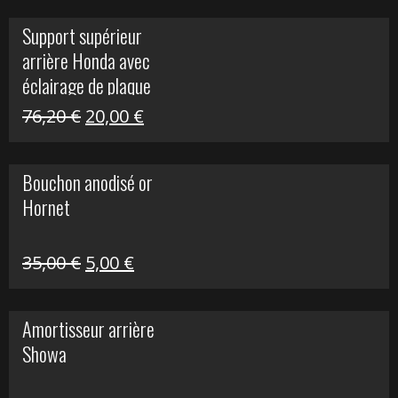
initial
actuel
Support supérieur
était :
est :
arrière Honda avec
40,90 €.
10,00 €.
éclairage de plaque
Le
Le
76,20
€
20,00
€
prix
prix
initial
actuel
Bouchon anodisé or
était :
est :
Hornet
76,20 €.
20,00 €.
Le
Le
35,00
€
5,00
€
prix
prix
initial
actuel
Amortisseur arrière
était :
est :
Showa
35,00 €.
5,00 €.