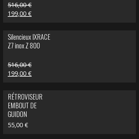
516,00
€
Le
Le
199,00
€
prix
prix
initial
actuel
Silencieux IXRACE
était :
est :
Z7 inox Z 800
516,00 €.
199,00 €.
516,00
€
Le
Le
199,00
€
prix
prix
initial
actuel
RÉTROVISEUR
était :
est :
EMBOUT DE
516,00 €.
199,00 €.
GUIDON
55,00
€