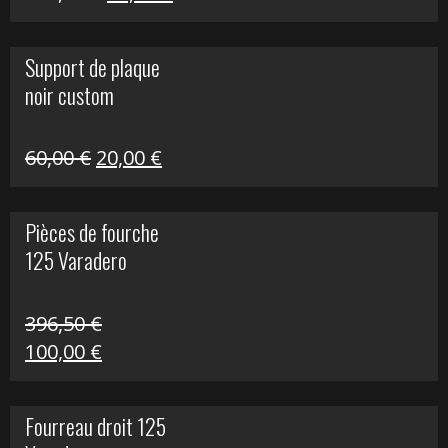
prix
prix
initial
actuel
Support de plaque
était :
est :
noir custom
160,60 €.
40,00 €.
Le
Le
60,00
€
20,00
€
prix
prix
initial
actuel
Pièces de fourche
était :
est :
125 Varadero
60,00 €.
20,00 €.
396,50
€
Le
Le
100,00
€
prix
prix
initial
actuel
Fourreau droit 125
était :
est :