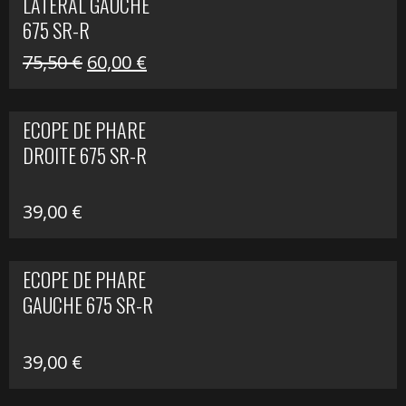
LATÉRAL GAUCHE
75,50 €.
60,00 €.
675 SR-R
Le
Le
75,50
€
60,00
€
prix
prix
initial
actuel
ECOPE DE PHARE
était :
est :
DROITE 675 SR-R
75,50 €.
60,00 €.
39,00
€
ECOPE DE PHARE
GAUCHE 675 SR-R
39,00
€