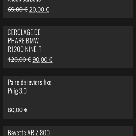
Le
Le
69,00
€
20,00
€
prix
prix
initial
actuel
CERCLAGE DE
était :
est :
PHARE BMW
69,00 €.
20,00 €.
R1200 NINE-T
Le
Le
120,00
€
90,00
€
prix
prix
initial
actuel
Paire de leviers fixe
était :
est :
Puig 3.0
120,00 €.
90,00 €.
80,00
€
Bavette AR Z 800