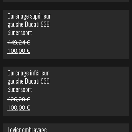
prix
prix
initial
actuel
Carénage supérieur
était :
est :
gauche Ducati 939
449,24 €.
100,00 €.
Supersport
449,24
€
Le
Le
100,00
€
prix
prix
initial
actuel
Carénage inférieur
était :
est :
gauche Ducati 939
449,24 €.
100,00 €.
Supersport
426,20
€
Le
Le
100,00
€
prix
prix
initial
actuel
Levier embrayage
était :
est :