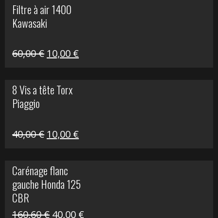
Filtre à air 1400
était :
est :
Kawasaki
99,00 €.
20,00 €.
Le
Le
60,00
€
10,00
€
prix
prix
initial
actuel
8 Vis a tête Torx
était :
est :
Piaggio
60,00 €.
10,00 €.
Le
Le
40,00
€
10,00
€
prix
prix
initial
actuel
Carénage flanc
était :
est :
gauche Honda 125
40,00 €.
10,00 €.
CBR
Le
Le
160,60
€
40,00
€