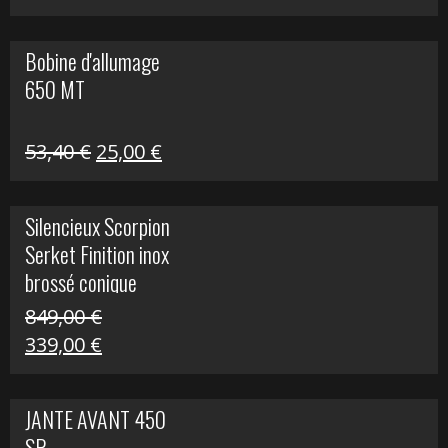
prix
prix
initial
actuel
Bobine d'allumage
était :
est :
650 MT
32,40 €.
25,00 €.
Le
Le
53,40
€
25,00
€
prix
prix
initial
actuel
Silencieux Scorpion
était :
est :
Serket Finition inox
53,40 €.
25,00 €.
brossé conique
double Z 1000
849,00
€
Le
Le
339,00
€
prix
prix
initial
actuel
JANTE AVANT 450
était :
est :
SR