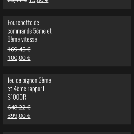
S
prix
prix
initial
actuel
Fourchette de
était :
est :
commande 5ème et
29,17 €.
15,00 €.
6ème vitesse
S1000R
169,45
€
Le
Le
100,00
€
prix
prix
initial
actuel
Jeu de pignon 3ème
était :
est :
et 4ème rapport
169,45 €.
100,00 €.
S1000R
648,22
€
Le
Le
399,00
€
prix
prix
initial
actuel