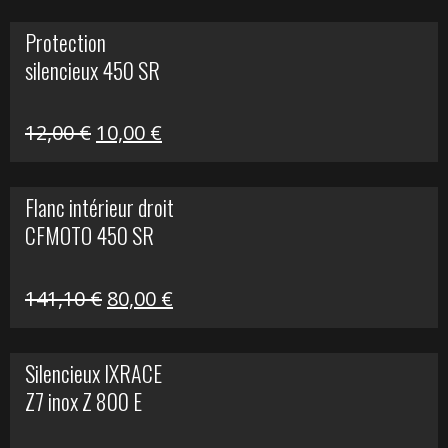
initial
actuel
Protection
était :
est :
silencieux 450 SR
75,30 €.
30,00 €.
Le
Le
12,00
€
10,00
€
prix
prix
initial
actuel
Flanc intérieur droit
était :
est :
CFMOTO 450 SR
12,00 €.
10,00 €.
Le
Le
141,10
€
80,00
€
prix
prix
initial
actuel
Silencieux IXRACE
était :
est :
Z7 inox Z 800 E
141,10 €.
80,00 €.