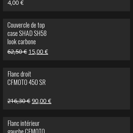
4,00
€
Couvercle de top
case SHAD SH58
look carbone
Le
Le
62,50
€
15,00
€
prix
prix
initial
actuel
Flanc droit
était :
est :
CFMOTO 450 SR
62,50 €.
15,00 €.
Le
Le
216,30
€
90,00
€
prix
prix
initial
actuel
Flanc intérieur
était :
est :
gauche CFMOTO