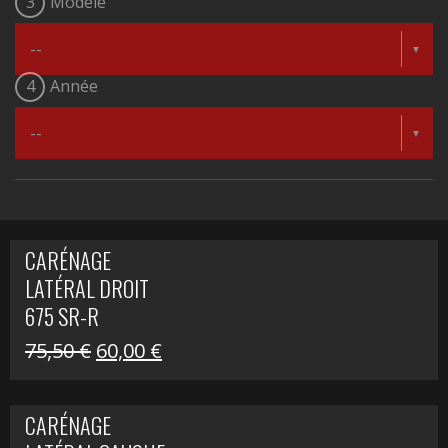
3
Modèle
4
Année
CARÉNAGE
LATÉRAL DROIT
675 SR-R
Le
Le
75,50
€
60,00
€
prix
prix
initial
actuel
CARÉNAGE
était :
est :