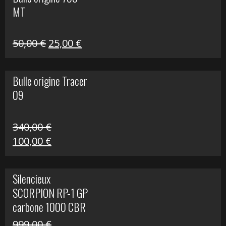
était :
est :
MT
59,00 €.
39,00 €.
Le
Le
50,00
€
25,00
€
prix
prix
initial
actuel
Bulle origine Tracer
était :
est :
09
50,00 €.
25,00 €.
340,00
€
Le
Le
100,00
€
prix
prix
initial
actuel
Silencieux
était :
est :
SCORPION RP-1 GP
340,00 €.
100,00 €.
carbone 1000 CBR
RR
999,00
€