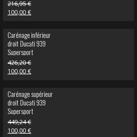
216,95
€
Le
Le
100,00
€
prix
prix
initial
actuel
Carénage inférieur
était :
est :
droit Ducati 939
216,95 €.
100,00 €.
Supersport
426,20
€
Le
Le
100,00
€
prix
prix
initial
actuel
Carénage supérieur
était :
est :
droit Ducati 939
426,20 €.
100,00 €.
Supersport
449,24
€
Le
Le
100,00
€