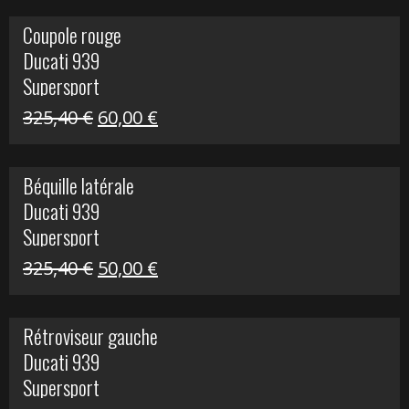
initial
actuel
Coupole rouge
était :
est :
Ducati 939
216,95 €.
100,00 €.
Supersport
Le
Le
325,40
€
60,00
€
prix
prix
initial
actuel
Béquille latérale
était :
est :
Ducati 939
325,40 €.
60,00 €.
Supersport
Le
Le
325,40
€
50,00
€
prix
prix
initial
actuel
Rétroviseur gauche
était :
est :
Ducati 939
325,40 €.
50,00 €.
Supersport