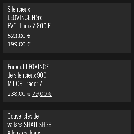
Silencieux
LEOVINCE Néro
EVO II Inox Z 800 E
523,00
€
Le
Le
199,00
€
prix
prix
initial
actuel
Embout LEOVINCE
était :
est :
de silencieux 900
523,00 €.
199,00 €.
MT 09 Tracer /
Tracer GT
Le
Le
238,00
€
79,00
€
prix
prix
initial
actuel
Couvercles de
était :
est :
valises SHAD SH38
238,00 €.
79,00 €.
X look carbone