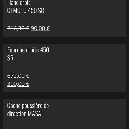
Flanc droit
était :
est :
CFMOTO 450 SR
216,30 €.
90,00 €.
Le
Le
216,30
€
90,00
€
prix
prix
initial
actuel
Fourche droite 450
était :
est :
SR
216,30 €.
90,00 €.
672,00
€
Le
Le
300,00
€
prix
prix
initial
actuel
Cache poussière de
était :
est :
direction MASAI
672,00 €.
300,00 €.