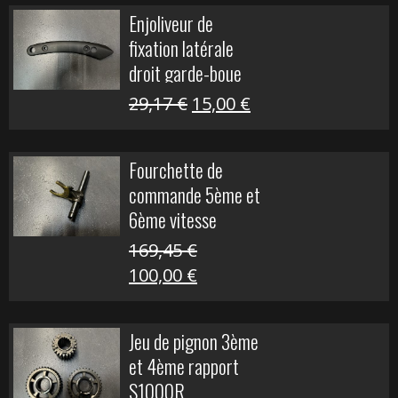
initial
actuel
Enjoliveur de
était :
est :
fixation latérale
29,17 €.
15,00 €.
droit garde-boue
arrière pour Vulcan
Le
Le
29,17
€
15,00
€
S
prix
prix
initial
actuel
Fourchette de
était :
est :
commande 5ème et
29,17 €.
15,00 €.
6ème vitesse
S1000R
169,45
€
Le
Le
100,00
€
prix
prix
initial
actuel
Jeu de pignon 3ème
était :
est :
et 4ème rapport
169,45 €.
100,00 €.
S1000R