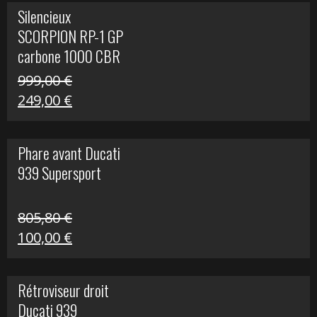
initial
actuel
Silencieux
était :
est :
SCORPION RP-1 GP
340,00 €.
100,00 €.
carbone 1000 CBR
RR
999,00
€
Le
Le
249,00
€
prix
prix
initial
actuel
Phare avant Ducati
était :
est :
939 Supersport
999,00 €.
249,00 €.
805,80
€
Le
Le
100,00
€
prix
prix
initial
actuel
Rétroviseur droit
était :
est :
Ducati 939
805,80 €.
100,00 €.