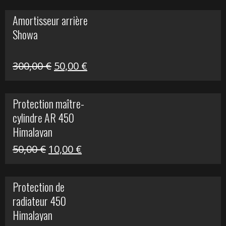
initial
actuel
Amortisseur arrière
était :
est :
Showa
35,00 €.
5,00 €.
Le
Le
300,00
€
50,00
€
prix
prix
initial
actuel
Protection maître-
était :
est :
cylindre AR 450
300,00 €.
50,00 €.
Himalayan
Le
Le
50,00
€
10,00
€
prix
prix
initial
actuel
Protection de
était :
est :
radiateur 450
50,00 €.
10,00 €.
Himalayan