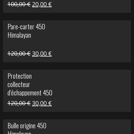
Le
Le
100,00
€
20,00
€
prix
prix
initial
actuel
Pare-carter 450
était :
est :
Himalayan
100,00 €.
20,00 €.
Le
Le
120,00
€
30,00
€
prix
prix
initial
actuel
Protection
était :
est :
collecteur
120,00 €.
30,00 €.
d’échappement 450
Himalayan
Le
Le
120,00
€
30,00
€
prix
prix
initial
actuel
Bulle origine 450
était :
est :
Himalayan