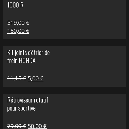
1000 R
519,00
€
Le
Le
150,00
€
prix
prix
initial
actuel
Kit joints d'étrier de
était :
est :
frein HONDA
519,00 €.
150,00 €.
Le
Le
11,15
€
5,00
€
prix
prix
initial
actuel
Rétroviseur rotatif
était :
est :
pour sportive
11,15 €.
5,00 €.
Le
Le
79,00
€
50,00
€