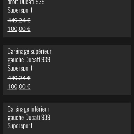
droit Ducati 939
426,20 €.
100,00 €.
Supersport
449,24
€
Le
Le
100,00
€
prix
prix
initial
actuel
Carénage supérieur
était :
est :
gauche Ducati 939
449,24 €.
100,00 €.
Supersport
449,24
€
Le
Le
100,00
€
prix
prix
initial
actuel
Carénage inférieur
était :
est :
gauche Ducati 939
449,24 €.
100,00 €.
Supersport