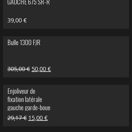
GAUCHE 675 SR-R
39,00
€
Bulle 1300 FJR
Le
Le
305,00
€
50,00
€
prix
prix
initial
actuel
Enjoliveur de
était :
est :
fixation latérale
305,00 €.
50,00 €.
gauche garde-boue
arrière Vulcan S
Le
Le
29,17
€
15,00
€
prix
prix