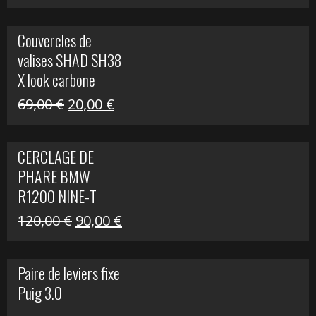
prix
prix
initial
actuel
Couvercles de
était :
est :
valises SHAD SH38
238,00 €.
79,00 €.
X look carbone
Le
Le
69,00
€
20,00
€
prix
prix
initial
actuel
CERCLAGE DE
était :
est :
PHARE BMW
69,00 €.
20,00 €.
R1200 NINE-T
Le
Le
120,00
€
90,00
€
prix
prix
initial
actuel
Paire de leviers fixe
était :
est :
Puig 3.0
120,00 €.
90,00 €.