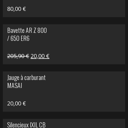
80,00
€
Bavette AR Z 800
/ 650 ER6
Le
Le
205,90
€
20,00
€
prix
prix
initial
actuel
Jauge à carburant
était :
est :
MASAI
205,90 €.
20,00 €.
20,00
€
Silencieux IXIL CB