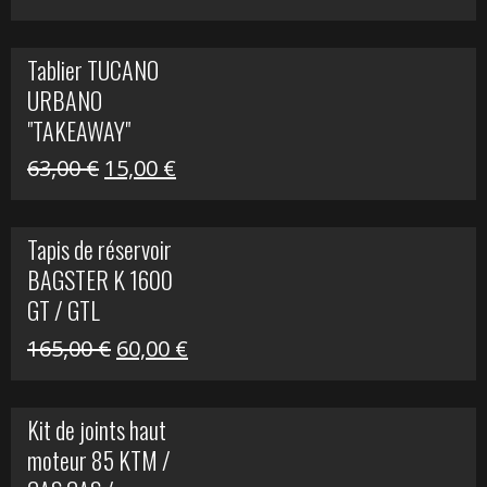
prix
prix
initial
actuel
Tablier TUCANO
était :
est :
URBANO
79,00 €.
50,00 €.
"TAKEAWAY"
Le
Le
63,00
€
15,00
€
prix
prix
initial
actuel
Tapis de réservoir
était :
est :
BAGSTER K 1600
63,00 €.
15,00 €.
GT / GTL
Le
Le
165,00
€
60,00
€
prix
prix
initial
actuel
Kit de joints haut
était :
est :
moteur 85 KTM /
165,00 €.
60,00 €.