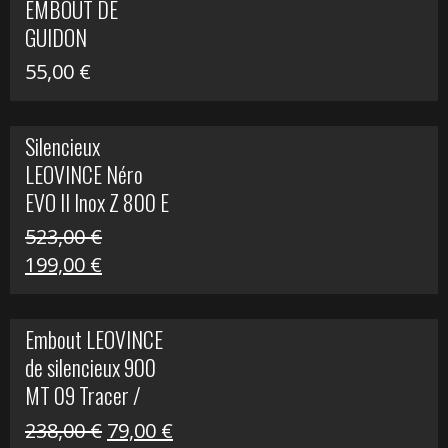
EMBOUT DE
516,00 €.
199,00 €.
GUIDON
55,00
€
Silencieux
LEOVINCE Néro
EVO II Inox Z 800 E
523,00
€
Le
Le
199,00
€
prix
prix
initial
actuel
Embout LEOVINCE
était :
est :
de silencieux 900
523,00 €.
199,00 €.
MT 09 Tracer /
Tracer GT
Le
Le
238,00
€
79,00
€