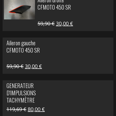
était :
est :
CFMOTO 450 SR
325,40 €.
190,00 €.
Le
Le
59,90
€
30,00
€
prix
prix
initial
actuel
Aileron gauche
était :
est :
CFMOTO 450 SR
59,90 €.
30,00 €.
Le
Le
59,90
€
30,00
€
prix
prix
initial
actuel
GENERATEUR
était :
est :
D'IMPULSIONS
59,90 €.
30,00 €.
TACHYMÈTRE
R1200 C
Le
Le
119,69
€
80,00
€