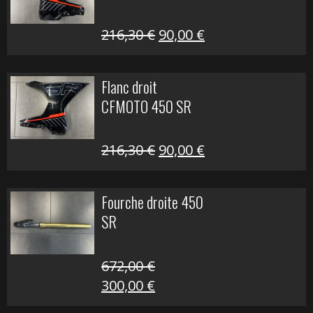
Le
Le
216,30
€
90,00
€
prix
prix
initial
actuel
Flanc droit
était :
est :
CFMOTO 450 SR
216,30 €.
90,00 €.
Le
Le
216,30
€
90,00
€
prix
prix
initial
actuel
Fourche droite 450
était :
est :
SR
216,30 €.
90,00 €.
672,00
€
Le
Le
300,00
€
prix
prix