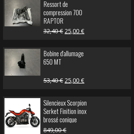
Ressort de
était :
est :
compression 700
30,00 €.
20,00 €.
RAPTOR
Le
Le
32,40
€
25,00
€
prix
prix
initial
actuel
Bobine d'allumage
était :
est :
650 MT
32,40 €.
25,00 €.
Le
Le
53,40
€
25,00
€
prix
prix
initial
actuel
Silencieux Scorpion
était :
est :
Serket Finition inox
53,40 €.
25,00 €.
brossé conique
double Z 1000
849,00
€