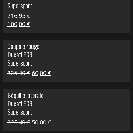
Supersport
216,95
€
Le
Le
100,00
€
prix
prix
initial
actuel
Coupole rouge
était :
est :
Ducati 939
216,95 €.
100,00 €.
Supersport
Le
Le
325,40
€
60,00
€
prix
prix
initial
actuel
Béquille latérale
était :
est :
Ducati 939
325,40 €.
60,00 €.
Supersport
Le
Le
325,40
€
50,00
€
prix
prix