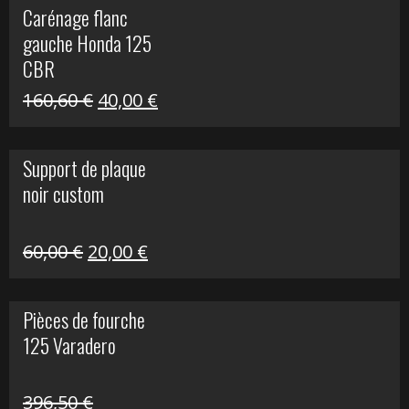
Carénage flanc
était :
est :
gauche Honda 125
40,00 €.
10,00 €.
CBR
Le
Le
160,60
€
40,00
€
prix
prix
initial
actuel
Support de plaque
était :
est :
noir custom
160,60 €.
40,00 €.
Le
Le
60,00
€
20,00
€
prix
prix
initial
actuel
Pièces de fourche
était :
est :
125 Varadero
60,00 €.
20,00 €.
396,50
€