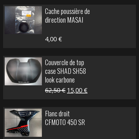
initial
actuel
Cache poussière de
était :
est :
direction MASAI
672,00 €.
300,00 €.
4,00
€
Couvercle de top
case SHAD SH58
look carbone
Le
Le
62,50
€
15,00
€
prix
prix
initial
actuel
Flanc droit
était :
est :
CFMOTO 450 SR
62,50 €.
15,00 €.