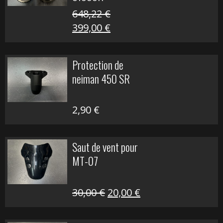
648,22
€
Le
Le
399,00
€
prix
prix
initial
actuel
Protection de
était :
est :
neiman 450 SR
648,22 €.
399,00 €.
2,90
€
Saut de vent pour
MT-07
Le
Le
30,00
€
20,00
€
prix
prix
initial
actuel