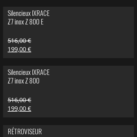
initial
actuel
Silencieux IXRACE
était :
est :
Z7 inox Z 800 E
141,10 €.
80,00 €.
516,00
€
Le
Le
199,00
€
prix
prix
initial
actuel
Silencieux IXRACE
était :
est :
Z7 inox Z 800
516,00 €.
199,00 €.
516,00
€
Le
Le
199,00
€
prix
prix
initial
actuel
RÉTROVISEUR
était :
est :