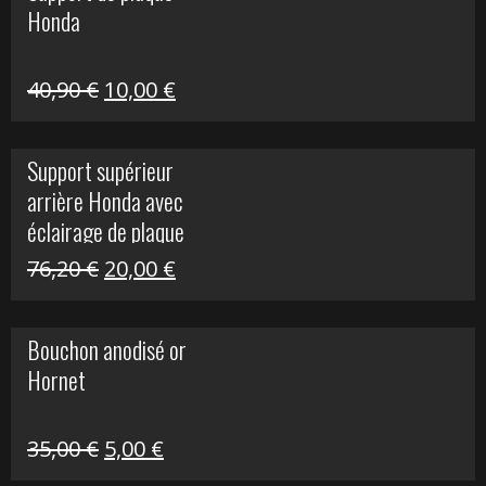
Honda
22,30 €.
5,00 €.
Le
Le
40,90
€
10,00
€
prix
prix
initial
actuel
Support supérieur
était :
est :
arrière Honda avec
40,90 €.
10,00 €.
éclairage de plaque
Le
Le
76,20
€
20,00
€
prix
prix
initial
actuel
Bouchon anodisé or
était :
est :
Hornet
76,20 €.
20,00 €.
Le
Le
35,00
€
5,00
€
prix
prix