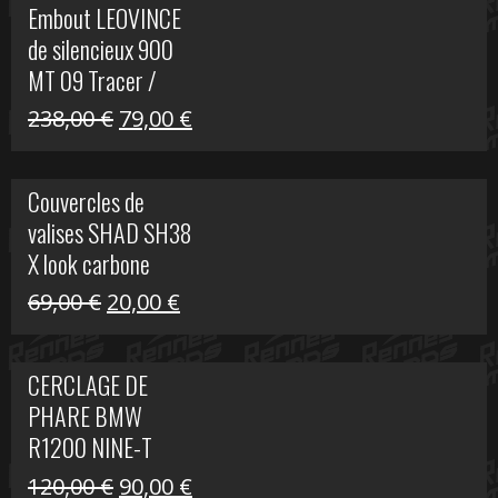
Embout LEOVINCE
était :
est :
de silencieux 900
523,00 €.
199,00 €.
MT 09 Tracer /
Tracer GT
Le
Le
238,00
€
79,00
€
prix
prix
initial
actuel
Couvercles de
était :
est :
valises SHAD SH38
238,00 €.
79,00 €.
X look carbone
Le
Le
69,00
€
20,00
€
prix
prix
initial
actuel
CERCLAGE DE
était :
est :
PHARE BMW
69,00 €.
20,00 €.
R1200 NINE-T
Le
Le
120,00
€
90,00
€