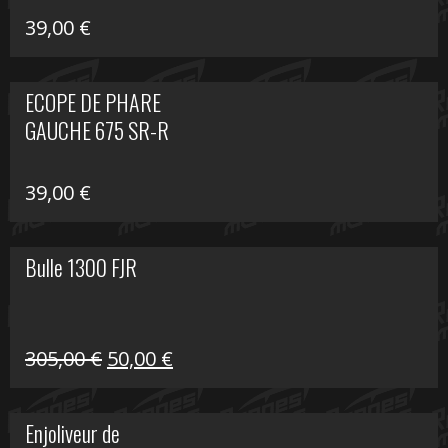
39,00
€
ECOPE DE PHARE
GAUCHE 675 SR-R
39,00
€
Bulle 1300 FJR
Le
Le
305,00
€
50,00
€
prix
prix
initial
actuel
Enjoliveur de
était :
est :