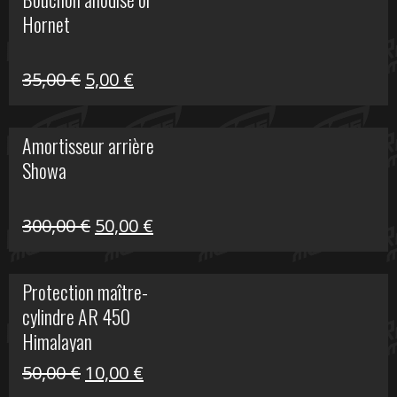
était :
est :
Hornet
76,20 €.
20,00 €.
Le
Le
35,00
€
5,00
€
prix
prix
initial
actuel
Amortisseur arrière
était :
est :
Showa
35,00 €.
5,00 €.
Le
Le
300,00
€
50,00
€
prix
prix
initial
actuel
Protection maître-
était :
est :
cylindre AR 450
300,00 €.
50,00 €.
Himalayan
Le
Le
50,00
€
10,00
€
prix
prix