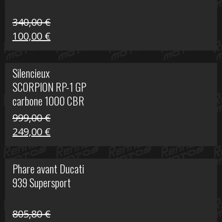
340,00
€
Le
Le
100,00
€
prix
prix
initial
actuel
Silencieux
était :
est :
SCORPION RP-1 GP
340,00 €.
100,00 €.
carbone 1000 CBR
RR
999,00
€
Le
Le
249,00
€
prix
prix
initial
actuel
Phare avant Ducati
était :
est :
939 Supersport
999,00 €.
249,00 €.
805,80
€