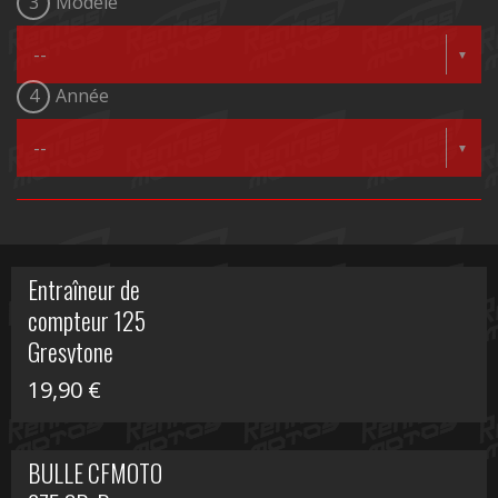
3
Modèle
4
Année
Entraîneur de
compteur 125
Gresytone
19,90
€
BULLE CFMOTO