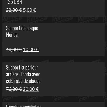
125 CBR
Le
Le
22,30
€
5,00
€
prix
prix
initial
actuel
Support de plaque
était :
est :
Honda
22,30 €.
5,00 €.
Le
Le
40,90
€
10,00
€
prix
prix
initial
actuel
Support supérieur
était :
est :
arrière Honda avec
40,90 €.
10,00 €.
éclairage de plaque
Le
Le
76,20
€
20,00
€
prix
prix
initial
actuel
Bouchon anodisé or