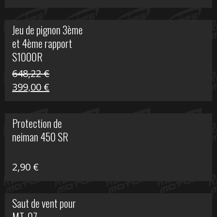
prix
prix
initial
actuel
Jeu de pignon 3ème
était :
est :
et 4ème rapport
169,45 €.
100,00 €.
S1000R
648,22
€
Le
Le
399,00
€
prix
prix
initial
actuel
Protection de
était :
est :
neiman 450 SR
648,22 €.
399,00 €.
2,90
€
Saut de vent pour
MT-07