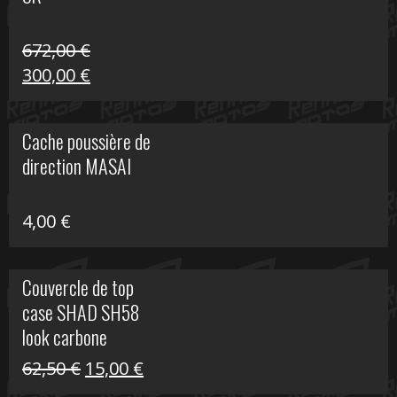
216,30 €.
90,00 €.
672,00
€
Le
Le
300,00
€
prix
prix
initial
actuel
Cache poussière de
était :
est :
direction MASAI
672,00 €.
300,00 €.
4,00
€
Couvercle de top
case SHAD SH58
look carbone
Le
Le
62,50
€
15,00
€
prix
prix