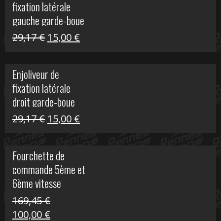
fixation latérale
305,00 €.
50,00 €.
gauche garde-boue
arrière Vulcan S
Le
Le
29,17
€
15,00
€
prix
prix
initial
actuel
Enjoliveur de
était :
est :
fixation latérale
29,17 €.
15,00 €.
droit garde-boue
arrière pour Vulcan
Le
Le
29,17
€
15,00
€
S
prix
prix
initial
actuel
Fourchette de
était :
est :
commande 5ème et
29,17 €.
15,00 €.
6ème vitesse
S1000R
169,45
€
Le
Le
100,00
€