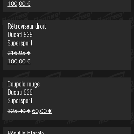
Le
Le
100,00
€
prix
prix
initial
actuel
Rétroviseur droit
était :
est :
Ducati 939
805,80 €.
100,00 €.
Supersport
216,95
€
Le
Le
100,00
€
prix
prix
initial
actuel
Coupole rouge
était :
est :
Ducati 939
216,95 €.
100,00 €.
Supersport
Le
Le
325,40
€
60,00
€
prix
prix
initial
actuel
Béquille latérale