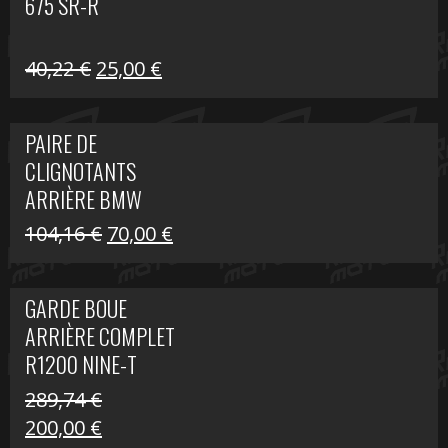
675 SR-R
Le
Le
40,22
€
25,00
€
prix
prix
initial
actuel
PAIRE DE
était :
est :
CLIGNOTANTS
40,22 €.
25,00 €.
ARRIÈRE BMW
R1200 NINE-T
Le
Le
104,16
€
70,00
€
SCRAMBLER
prix
prix
initial
actuel
GARDE BOUE
était :
est :
ARRIÈRE COMPLET
104,16 €.
70,00 €.
R1200 NINE-T
SCRAMBLER
289,74
€
Le
Le
200,00
€