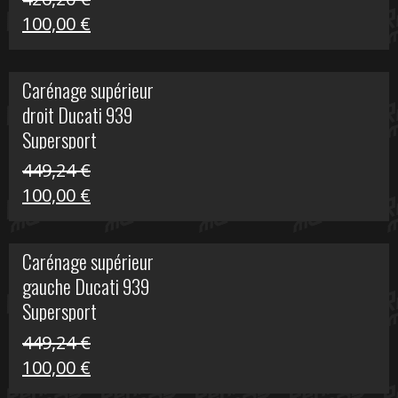
Le
Le
100,00
€
prix
prix
initial
actuel
Carénage supérieur
était :
est :
droit Ducati 939
426,20 €.
100,00 €.
Supersport
449,24
€
Le
Le
100,00
€
prix
prix
initial
actuel
Carénage supérieur
était :
est :
gauche Ducati 939
449,24 €.
100,00 €.
Supersport
449,24
€
Le
Le
100,00
€
prix
prix