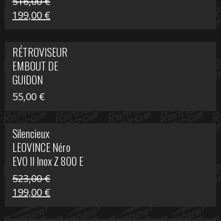
516,00
€
Le
Le
199,00
€
prix
prix
initial
actuel
RÉTROVISEUR
était :
est :
EMBOUT DE
516,00 €.
199,00 €.
GUIDON
55,00
€
Silencieux
LEOVINCE Néro
EVO II Inox Z 800 E
523,00
€
Le
Le
199,00
€
prix
prix
initial
actuel