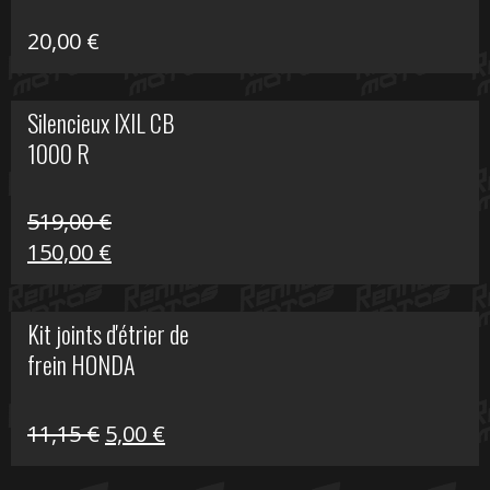
20,00
€
Silencieux IXIL CB
1000 R
519,00
€
Le
Le
150,00
€
prix
prix
initial
actuel
Kit joints d'étrier de
était :
est :
frein HONDA
519,00 €.
150,00 €.
Le
Le
11,15
€
5,00
€
prix
prix