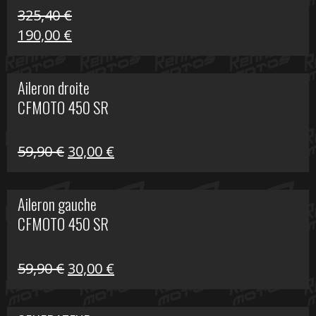
325,40
€
Le
Le
190,00
€
prix
prix
initial
actuel
Aileron droite
était :
est :
CFMOTO 450 SR
325,40 €.
190,00 €.
Le
Le
59,90
€
30,00
€
prix
prix
initial
actuel
Aileron gauche
était :
est :
CFMOTO 450 SR
59,90 €.
30,00 €.
Le
Le
59,90
€
30,00
€
prix
prix
initial
actuel