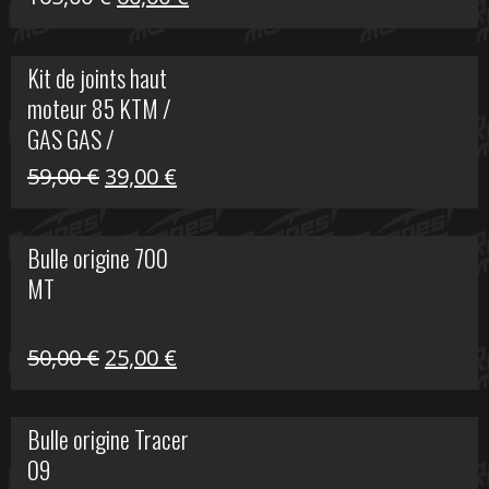
prix
prix
initial
actuel
Kit de joints haut
était :
est :
moteur 85 KTM /
165,00 €.
60,00 €.
GAS GAS /
HUSQVARNA
Le
Le
59,00
€
39,00
€
prix
prix
initial
actuel
Bulle origine 700
était :
est :
MT
59,00 €.
39,00 €.
Le
Le
50,00
€
25,00
€
prix
prix
initial
actuel
Bulle origine Tracer
était :
est :
09
50,00 €.
25,00 €.