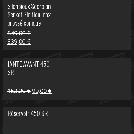
initial
actuel
Silencieux Scorpion
était :
est :
Serket Finition inox
53,40 €.
25,00 €.
brossé conique
double Z 1000
849,00
€
Le
Le
339,00
€
prix
prix
initial
actuel
JANTE AVANT 450
était :
est :
SR
849,00 €.
339,00 €.
Le
Le
153,20
€
90,00
€
prix
prix
initial
actuel
Réservoir 450 SR
était :
est :
153,20 €.
90,00 €.