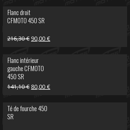
initial
actuel
Flanc droit
était :
est :
CFMOTO 450 SR
62,50 €.
15,00 €.
Le
Le
216,30
€
90,00
€
prix
prix
initial
actuel
Flanc intérieur
était :
est :
gauche CFMOTO
216,30 €.
90,00 €.
450 SR
Le
Le
141,10
€
80,00
€
prix
prix
initial
actuel
Té de fourche 450
était :
est :
SR
141,10 €.
80,00 €.