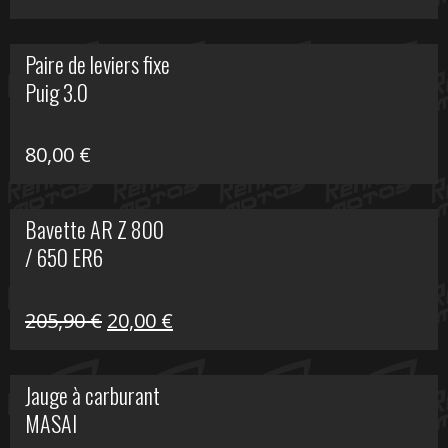
prix
prix
initial
actuel
Paire de leviers fixe
était :
est :
Puig 3.0
120,00 €.
90,00 €.
80,00
€
Bavette AR Z 800
/ 650 ER6
Le
Le
205,90
€
20,00
€
prix
prix
initial
actuel
Jauge à carburant
était :
est :
MASAI
205,90 €.
20,00 €.