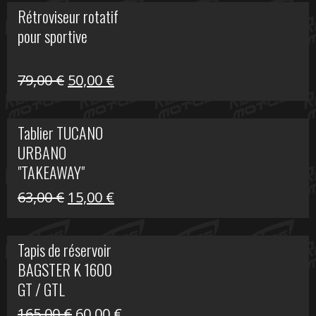
initial
actuel
Rétroviseur rotatif
était :
est :
pour sportive
11,15 €.
5,00 €.
Le
Le
79,00
€
50,00
€
prix
prix
initial
actuel
Tablier TUCANO
était :
est :
URBANO
79,00 €.
50,00 €.
"TAKEAWAY"
Le
Le
63,00
€
15,00
€
prix
prix
initial
actuel
Tapis de réservoir
était :
est :
BAGSTER K 1600
63,00 €.
15,00 €.
GT / GTL
Le
Le
165,00
€
60,00
€