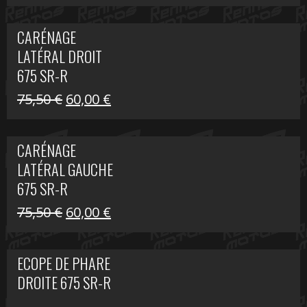
prix
prix
initial
actuel
CARÉNAGE
était :
est :
LATÉRAL DROIT
289,74 €.
200,00 €.
675 SR-R
Le
Le
75,50
€
60,00
€
prix
prix
initial
actuel
CARÉNAGE
était :
est :
LATÉRAL GAUCHE
75,50 €.
60,00 €.
675 SR-R
Le
Le
75,50
€
60,00
€
prix
prix
initial
actuel
ECOPE DE PHARE
était :
est :
DROITE 675 SR-R
75,50 €.
60,00 €.