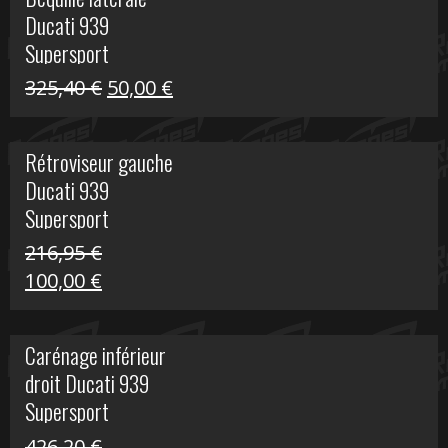
était :
est :
Ducati 939
325,40 €.
60,00 €.
Supersport
Le
Le
325,40
€
50,00
€
prix
prix
initial
actuel
Rétroviseur gauche
était :
est :
Ducati 939
325,40 €.
50,00 €.
Supersport
216,95
€
Le
Le
100,00
€
prix
prix
initial
actuel
Carénage inférieur
était :
est :
droit Ducati 939
216,95 €.
100,00 €.
Supersport
426,20
€