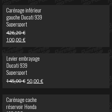
initial
actuel
Carénage inférieur
était :
est :
gauche Ducati 939
449,24 €.
100,00 €.
Supersport
426,20
€
Le
Le
100,00
€
prix
prix
initial
actuel
Levier embrayage
était :
est :
Ducati 939
426,20 €.
100,00 €.
Supersport
Le
Le
145,00
€
50,00
€
prix
prix
initial
actuel
Carénage cache
était :
est :
réservoir Honda
145,00 €.
50,00 €.