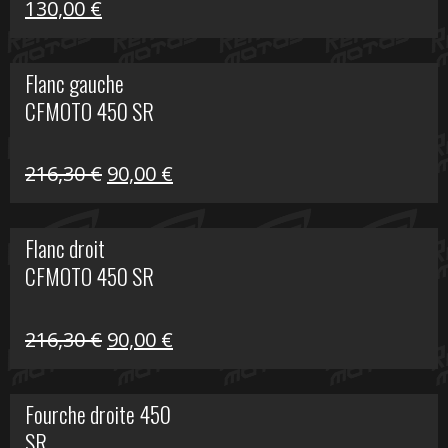
Le
Le
130,00
€
prix
prix
initial
actuel
Flanc gauche
était :
est :
CFMOTO 450 SR
218,50 €.
130,00 €.
Le
Le
216,30
€
90,00
€
prix
prix
initial
actuel
Flanc droit
était :
est :
CFMOTO 450 SR
216,30 €.
90,00 €.
Le
Le
216,30
€
90,00
€
prix
prix
initial
actuel
Fourche droite 450
était :
est :
SR