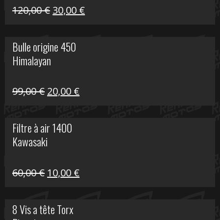
Himalayan
Le
Le
120,00
€
30,00
€
prix
prix
initial
actuel
Bulle origine 450
était :
est :
Himalayan
120,00 €.
30,00 €.
Le
Le
99,00
€
20,00
€
prix
prix
initial
actuel
Filtre à air 1400
était :
est :
Kawasaki
99,00 €.
20,00 €.
Le
Le
60,00
€
10,00
€
prix
prix
initial
actuel
8 Vis a tête Torx
était :
est :