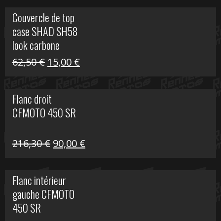
Couvercle de top
case SHAD SH58
look carbone
Le
Le
62,50
€
15,00
€
prix
prix
initial
actuel
Flanc droit
était :
est :
CFMOTO 450 SR
62,50 €.
15,00 €.
Le
Le
216,30
€
90,00
€
prix
prix
initial
actuel
Flanc intérieur
était :
est :
gauche CFMOTO
216,30 €.
90,00 €.
450 SR