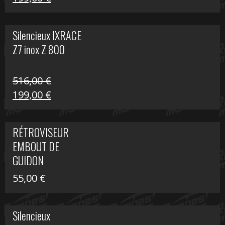
prix
prix
initial
actuel
Silencieux IXRACE
était :
est :
Z7 inox Z 800
516,00 €.
199,00 €.
516,00
€
Le
Le
199,00
€
prix
prix
initial
actuel
RÉTROVISEUR
était :
est :
EMBOUT DE
516,00 €.
199,00 €.
GUIDON
55,00
€
Silencieux