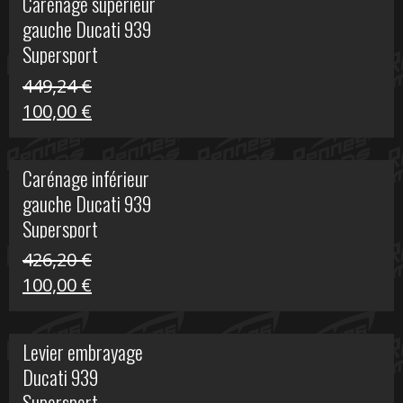
Carénage supérieur
était :
est :
gauche Ducati 939
449,24 €.
100,00 €.
Supersport
449,24
€
Le
Le
100,00
€
prix
prix
initial
actuel
Carénage inférieur
était :
est :
gauche Ducati 939
449,24 €.
100,00 €.
Supersport
426,20
€
Le
Le
100,00
€
prix
prix
initial
actuel
Levier embrayage
était :
est :
Ducati 939
426,20 €.
100,00 €.
Supersport