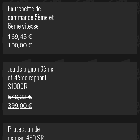
initial
actuel
Fourchette de
était :
est :
commande 5ème et
29,17 €.
15,00 €.
6ème vitesse
S1000R
169,45
€
Le
Le
100,00
€
prix
prix
initial
actuel
Jeu de pignon 3ème
était :
est :
et 4ème rapport
169,45 €.
100,00 €.
S1000R
648,22
€
Le
Le
399,00
€
prix
prix
initial
actuel
Protection de
était :
est :
neiman 450 SR