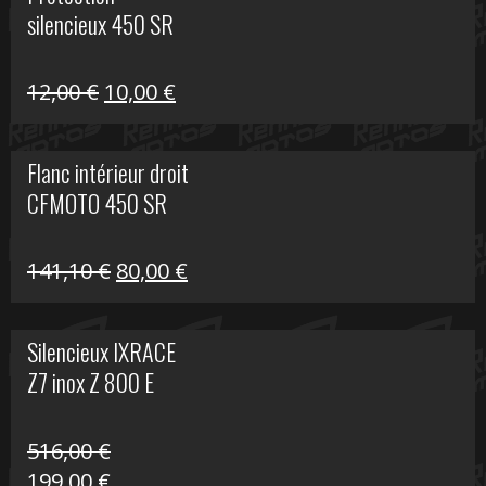
était :
est :
silencieux 450 SR
75,30 €.
30,00 €.
Le
Le
12,00
€
10,00
€
prix
prix
initial
actuel
Flanc intérieur droit
était :
est :
CFMOTO 450 SR
12,00 €.
10,00 €.
Le
Le
141,10
€
80,00
€
prix
prix
initial
actuel
Silencieux IXRACE
était :
est :
Z7 inox Z 800 E
141,10 €.
80,00 €.
516,00
€
Le
Le
199,00
€