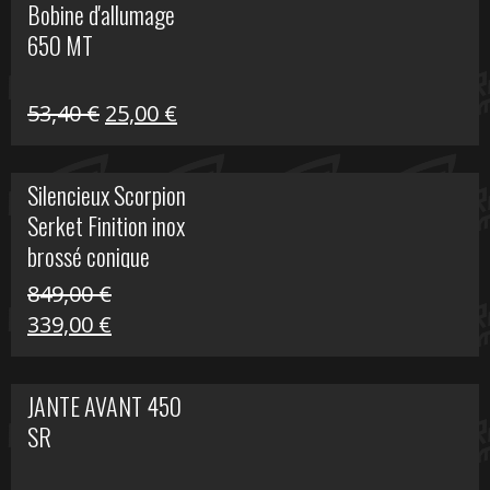
Bobine d'allumage
était :
est :
650 MT
32,40 €.
25,00 €.
Le
Le
53,40
€
25,00
€
prix
prix
initial
actuel
Silencieux Scorpion
était :
est :
Serket Finition inox
53,40 €.
25,00 €.
brossé conique
double Z 1000
849,00
€
Le
Le
339,00
€
prix
prix
initial
actuel
JANTE AVANT 450
était :
est :
SR
849,00 €.
339,00 €.