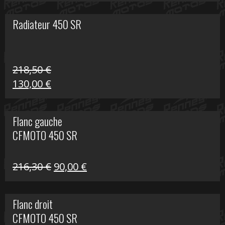
prix
prix
initial
actuel
Radiateur 450 SR
était :
est :
17,60 €.
10,00 €.
218,50
€
Le
Le
130,00
€
prix
prix
initial
actuel
Flanc gauche
était :
est :
CFMOTO 450 SR
218,50 €.
130,00 €.
Le
Le
216,30
€
90,00
€
prix
prix
initial
actuel
Flanc droit
était :
est :
CFMOTO 450 SR
216,30 €.
90,00 €.