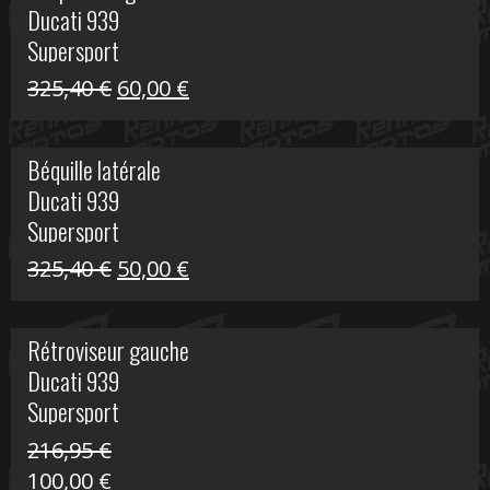
Ducati 939
216,95 €.
100,00 €.
Supersport
Le
Le
325,40
€
60,00
€
prix
prix
initial
actuel
Béquille latérale
était :
est :
Ducati 939
325,40 €.
60,00 €.
Supersport
Le
Le
325,40
€
50,00
€
prix
prix
initial
actuel
Rétroviseur gauche
était :
est :
Ducati 939
325,40 €.
50,00 €.
Supersport
216,95
€
Le
Le
100,00
€