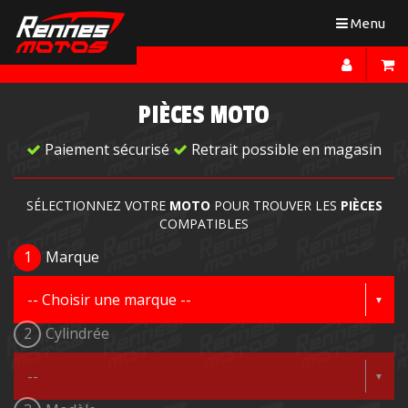
Toggle
Menu
navigation
PIÈCES MOTO
Paiement sécurisé
Retrait possible en magasin
SÉLECTIONNEZ VOTRE
MOTO
POUR TROUVER LES
PIÈCES
COMPATIBLES
1
Marque
2
Cylindrée