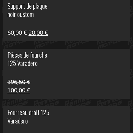
Support de plaque
était :
est :
noir custom
160,60 €.
40,00 €.
Le
Le
60,00
€
20,00
€
prix
prix
initial
actuel
Pièces de fourche
était :
est :
125 Varadero
60,00 €.
20,00 €.
396,50
€
Le
Le
100,00
€
prix
prix
initial
actuel
Fourreau droit 125
était :
est :
Varadero
396,50 €.
100,00 €.