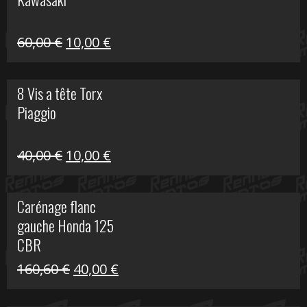
99,00 €.
20,00 €.
Le
Le
60,00
€
10,00
€
prix
prix
initial
actuel
8 Vis a tête Torx
était :
est :
Piaggio
60,00 €.
10,00 €.
Le
Le
40,00
€
10,00
€
prix
prix
initial
actuel
Carénage flanc
était :
est :
gauche Honda 125
40,00 €.
10,00 €.
CBR
Le
Le
160,60
€
40,00
€
prix
prix
initial
actuel