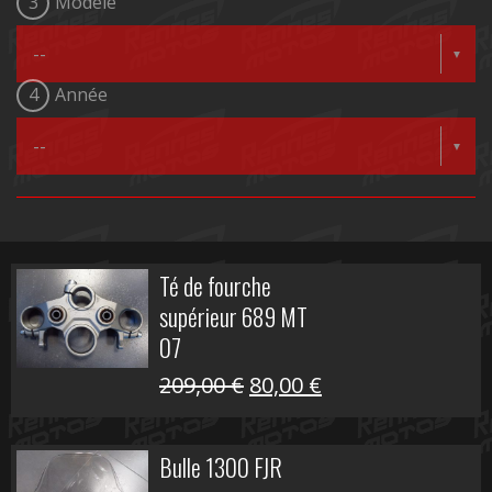
3
Modèle
4
Année
Té de fourche
supérieur 689 MT
07
Le
Le
209,00
€
80,00
€
prix
prix
initial
actuel
Bulle 1300 FJR
était :
est :