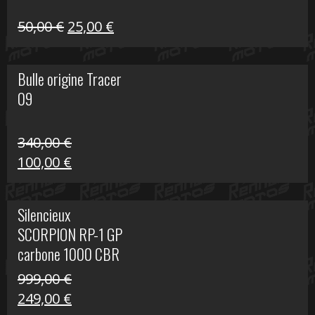
Le
Le
50,00
€
25,00
€
prix
prix
initial
actuel
Bulle origine Tracer
était :
est :
09
50,00 €.
25,00 €.
340,00
€
Le
Le
100,00
€
prix
prix
initial
actuel
Silencieux
était :
est :
SCORPION RP-1 GP
340,00 €.
100,00 €.
carbone 1000 CBR
RR
999,00
€
Le
Le
249,00
€