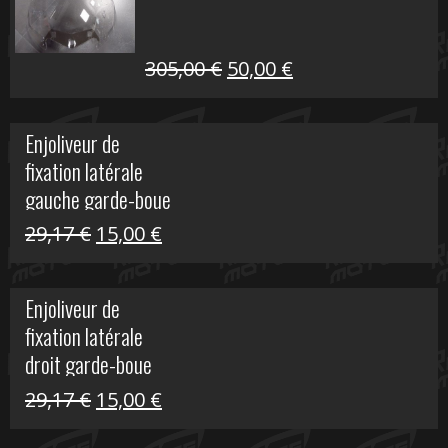
209,00 €.
80,00 €.
Le
Le
305,00
€
50,00
€
prix
prix
initial
actuel
Enjoliveur de
était :
est :
fixation latérale
305,00 €.
50,00 €.
gauche garde-boue
arrière Vulcan S
Le
Le
29,17
€
15,00
€
prix
prix
initial
actuel
Enjoliveur de
était :
est :
fixation latérale
29,17 €.
15,00 €.
droit garde-boue
arrière pour Vulcan
Le
Le
29,17
€
15,00
€
S
prix
prix