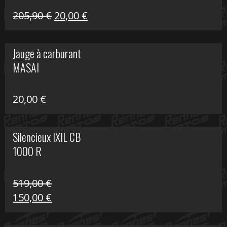
Le
Le
205,90
€
20,00
€
prix
prix
initial
actuel
Jauge à carburant
était :
est :
MASAI
205,90 €.
20,00 €.
20,00
€
Silencieux IXIL CB
1000 R
519,00
€
Le
Le
150,00
€
prix
prix
initial
actuel