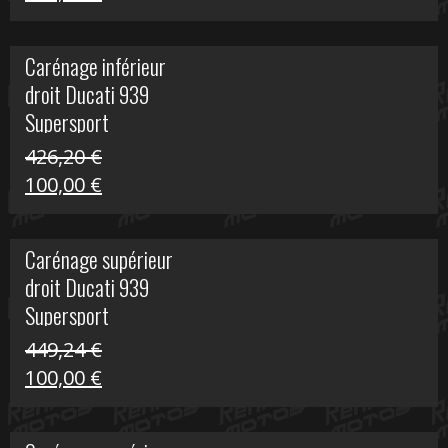
prix
prix
initial
actuel
Carénage inférieur
était :
est :
droit Ducati 939
216,95 €.
100,00 €.
Supersport
426,20
€
Le
Le
100,00
€
prix
prix
initial
actuel
Carénage supérieur
était :
est :
droit Ducati 939
426,20 €.
100,00 €.
Supersport
449,24
€
Le
Le
100,00
€
prix
prix
initial
actuel