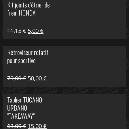
Kit joints d'étrier de
était :
est :
frein HONDA
519,00 €.
150,00 €.
Le
Le
11,15
€
5,00
€
prix
prix
initial
actuel
Rétroviseur rotatif
était :
est :
pour sportive
11,15 €.
5,00 €.
Le
Le
79,00
€
50,00
€
prix
prix
initial
actuel
Tablier TUCANO
était :
est :
URBANO
79,00 €.
50,00 €.
"TAKEAWAY"
Le
Le
63,00
€
15,00
€