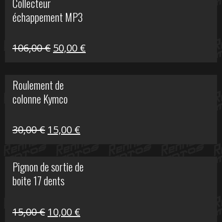
Collecteur
était :
est :
échappement MP3
600,00 €.
150,00 €.
Le
Le
106,00
€
50,00
€
prix
prix
initial
actuel
Roulement de
était :
est :
colonne Kymco
106,00 €.
50,00 €.
Le
Le
30,00
€
15,00
€
prix
prix
initial
actuel
Pignon de sortie de
était :
est :
boite 17 dents
30,00 €.
15,00 €.
Le
Le
15,00
€
10,00
€