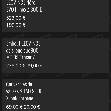
LEOVINCE Néro
EVO II Inox Z 800 E
523,00
€
Le
Le
199,00
€
prix
prix
initial
actuel
Embout LEOVINCE
était :
est :
de silencieux 900
523,00 €.
199,00 €.
MT 09 Tracer /
Tracer GT
Le
Le
238,00
€
79,00
€
prix
prix
initial
actuel
Couvercles de
était :
est :
valises SHAD SH38
238,00 €.
79,00 €.
X look carbone
Le
Le
69,00
€
20,00
€