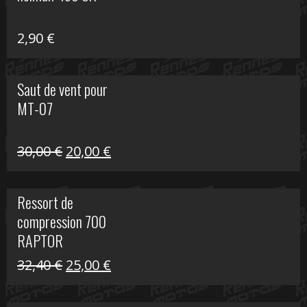
648,22 €.
399,00 €.
2,90
€
Saut de vent pour
MT-07
Le
Le
30,00
€
20,00
€
prix
prix
initial
actuel
Ressort de
était :
est :
compression 700
30,00 €.
20,00 €.
RAPTOR
Le
Le
32,40
€
25,00
€
prix
prix
initial
actuel