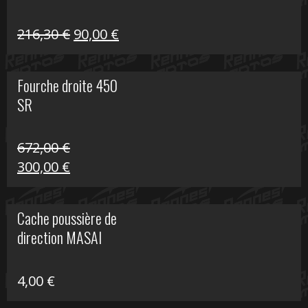
Le
Le
216,30
€
90,00
€
prix
prix
initial
actuel
Fourche droite 450
était :
est :
SR
216,30 €.
90,00 €.
672,00
€
Le
Le
300,00
€
prix
prix
initial
actuel
Cache poussière de
était :
est :
direction MASAI
672,00 €.
300,00 €.
4,00
€