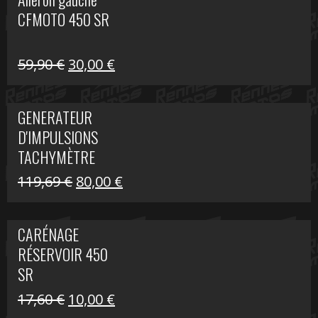
était :
est :
CFMOTO 450 SR
59,90 €.
30,00 €.
Le
Le
59,90
€
30,00
€
prix
prix
initial
actuel
GENERATEUR
était :
est :
D'IMPULSIONS
59,90 €.
30,00 €.
TACHYMÈTRE
R1200 C
Le
Le
119,69
€
80,00
€
prix
prix
initial
actuel
CARÉNAGE
était :
est :
RÉSERVOIR 450
119,69 €.
80,00 €.
SR
Le
Le
17,60
€
10,00
€