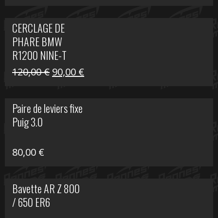
prix
prix
initial
actuel
CERCLAGE DE
était :
est :
PHARE BMW
69,00 €.
20,00 €.
R1200 NINE-T
Le
Le
120,00
€
90,00
€
prix
prix
initial
actuel
Paire de leviers fixe
était :
est :
Puig 3.0
120,00 €.
90,00 €.
80,00
€
Bavette AR Z 800
/ 650 ER6