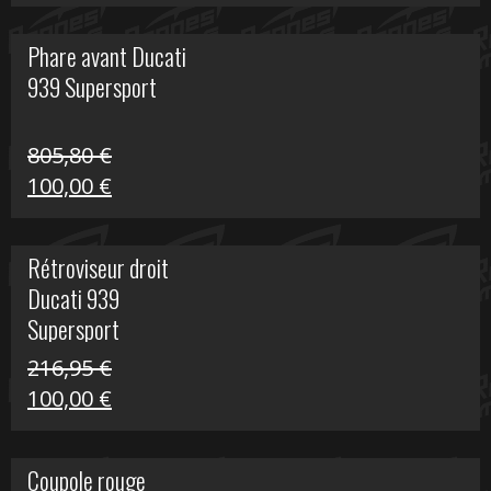
prix
prix
initial
actuel
Phare avant Ducati
était :
est :
939 Supersport
999,00 €.
249,00 €.
805,80
€
Le
Le
100,00
€
prix
prix
initial
actuel
Rétroviseur droit
était :
est :
Ducati 939
805,80 €.
100,00 €.
Supersport
216,95
€
Le
Le
100,00
€
prix
prix
initial
actuel
Coupole rouge
était :
est :