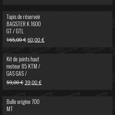
prix
prix
initial
actuel
Tapis de réservoir
était :
est :
BAGSTER K 1600
63,00 €.
15,00 €.
GT / GTL
Le
Le
165,00
€
60,00
€
prix
prix
initial
actuel
Kit de joints haut
était :
est :
moteur 85 KTM /
165,00 €.
60,00 €.
GAS GAS /
HUSQVARNA
Le
Le
59,00
€
39,00
€
prix
prix
initial
actuel
Bulle origine 700
était :
est :
MT
59,00 €.
39,00 €.