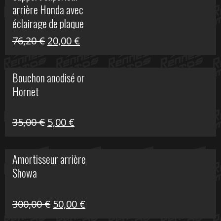
arrière Honda avec
40,90 €.
10,00 €.
éclairage de plaque
Le
Le
76,20
€
20,00
€
prix
prix
initial
actuel
Bouchon anodisé or
était :
est :
Hornet
76,20 €.
20,00 €.
Le
Le
35,00
€
5,00
€
prix
prix
initial
actuel
Amortisseur arrière
était :
est :
Showa
35,00 €.
5,00 €.
Le
Le
300,00
€
50,00
€
prix
prix