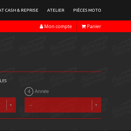
T CASH & REPRISE
ATELIER
PIÈCES MOTO
Mon compte
Panier
LES
4
Année