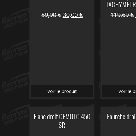
TACHYMÈTR
Le
Le
59,90
€
30,00
€
119,69
€
prix
prix
initial
actuel
était :
est :
59,90 €.
30,00 €.
Voir le produit
Voir le p
Flanc droit CFMOTO 450
Fourche dro
SR