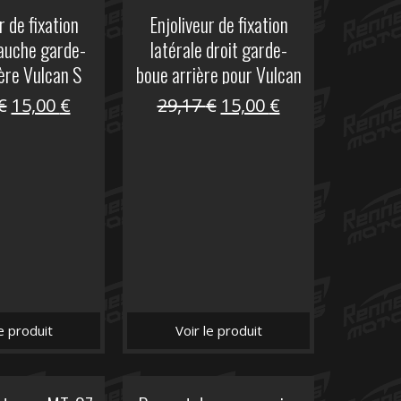
r de fixation
Enjoliveur de fixation
gauche garde-
latérale droit garde-
ère Vulcan S
boue arrière pour Vulcan
S
Le
Le
Le
Le
€
15,00
€
29,17
€
15,00
€
prix
prix
prix
prix
initial
actuel
initial
actuel
était :
est :
était :
est :
29,17 €.
15,00 €.
29,17 €.
15,00 €.
le produit
Voir le produit