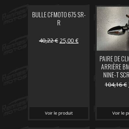
BULLE CFMOTO 675 SR-
R
Le
Le
40,22
€
25,00
€
prix
prix
initial
actuel
PAIRE DE CL
était :
est :
ARRIÈRE B
40,22 €.
25,00 €.
NINE-T SC
104,16
€
Voir le produit
Voir le p