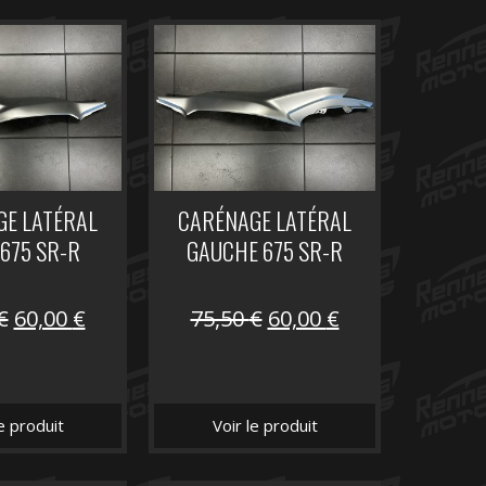
E LATÉRAL
CARÉNAGE LATÉRAL
 675 SR-R
GAUCHE 675 SR-R
Le
Le
Le
Le
€
60,00
€
75,50
€
60,00
€
prix
prix
prix
prix
initial
actuel
initial
actuel
était :
est :
était :
est :
le produit
Voir le produit
75,50 €.
60,00 €.
75,50 €.
60,00 €.