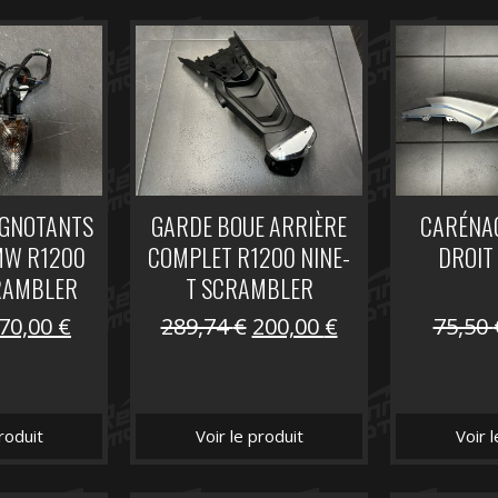
IGNOTANTS
GARDE BOUE ARRIÈRE
CARÉNAG
MW R1200
COMPLET R1200 NINE-
DROIT
RAMBLER
T SCRAMBLER
Le
Le
Le
Le
70,00
€
289,74
€
200,00
€
75,50
prix
prix
prix
prix
initial
actuel
initial
actuel
était :
est :
était :
est :
roduit
Voir le produit
Voir 
104,16 €.
70,00 €.
289,74 €.
200,00 €.