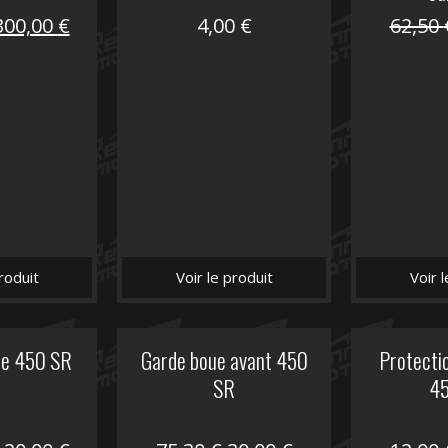
Le
Le
300,00
€
4,00
€
62,50
prix
prix
nitial
actuel
tait :
est :
672,00 €.
300,00 €.
roduit
Voir le produit
Voir 
he 450 SR
Garde boue avant 450
Protectio
SR
4