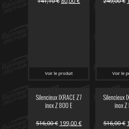
Le
Le
141,10
€
80,00
€
249,00
€
prix
prix
initial
actuel
i
était :
est :
é
141,10 €.
80,00 €.
Voir le produit
Voir le p
Silencieux IXRACE Z7
Silencieux 
inox Z 800 E
inox Z
Le
Le
516,00
€
199,00
€
516,00
€