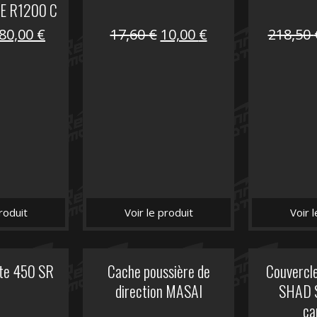
E R1200 C
Le
Le
Le
Le
80,00
€
17,60
€
10,00
€
218,50
prix
prix
prix
prix
initial
actuel
initial
actuel
était :
est :
était :
est :
119,69 €.
80,00 €.
17,60 €.
10,00 €.
roduit
Voir le produit
Voir 
ite 450 SR
Cache poussière de
Couvercle
direction MASAI
SHAD 
ca