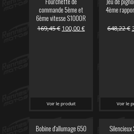
Fourchette de
Jeu de pign
commande 5ème et
4ème rappo
6ème vitesse S1000R
Le
Le
169,45
€
100,00
€
648,22
€
prix
prix
initial
actuel
i
était :
est :
é
169,45 €.
100,00 €.
Voir le produit
Voir le p
Bobine d'allumage 650
Silencieux