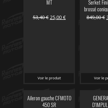
MT
Serket Fini
brossé coniq
10
Le
Le
53,40
€
25,00
€
849,00
€
prix
prix
initial
actuel
i
était :
est :
é
53,40 €.
25,00 €.
Voir le produit
Voir le p
Aileron gauche CFMOTO
GENER
450 SR
D'IMPUL