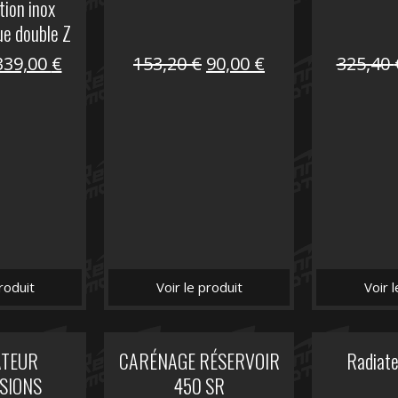
tion inox
ue double Z
00
Le
Le
Le
Le
339,00
€
153,20
€
90,00
€
325,40
prix
prix
prix
prix
nitial
actuel
initial
actuel
tait :
est :
était :
est :
849,00 €.
339,00 €.
153,20 €.
90,00 €.
roduit
Voir le produit
Voir 
ATEUR
CARÉNAGE RÉSERVOIR
Radiat
SIONS
450 SR