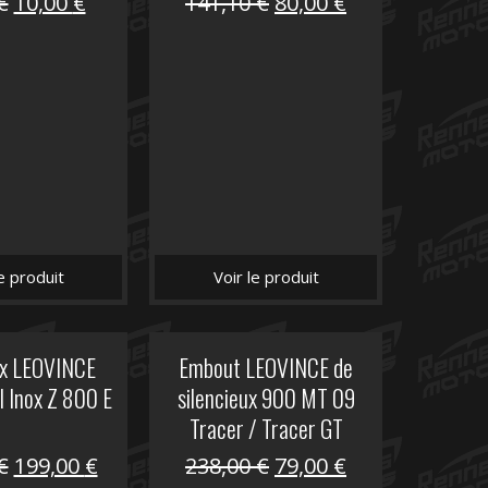
Le
Le
Le
Le
€
10,00
€
141,10
€
80,00
€
prix
prix
prix
prix
initial
actuel
initial
actuel
était :
est :
était :
est :
12,00 €.
10,00 €.
141,10 €.
80,00 €.
le produit
Voir le produit
ux LEOVINCE
Embout LEOVINCE de
I Inox Z 800 E
silencieux 900 MT 09
Tracer / Tracer GT
Le
Le
Le
Le
€
199,00
€
238,00
€
79,00
€