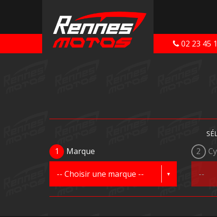
02 23 45 
SÉ
1
Marque
2
Cy