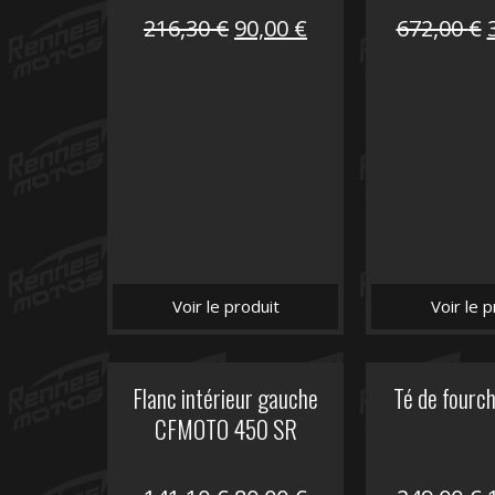
Le
Le
216,30
€
90,00
€
672,00
€
prix
prix
initial
actuel
i
était :
est :
é
216,30 €.
90,00 €.
Voir le produit
Voir le p
Flanc intérieur gauche
Té de fourc
CFMOTO 450 SR