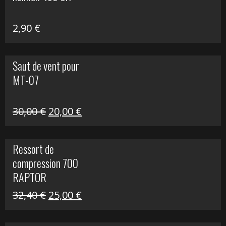
648,22 €.
399,00 €.
2,90
€
Saut de vent pour
MT-07
Le
Le
30,00
€
20,00
€
prix
prix
initial
actuel
Ressort de
était :
est :
compression 700
30,00 €.
20,00 €.
RAPTOR
Le
Le
32,40
€
25,00
€
prix
prix
initial
actuel