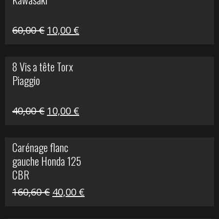
99,00 €.
20,00 €.
Le
Le
60,00
€
10,00
€
prix
prix
initial
actuel
8 Vis a tête Torx
était :
est :
Piaggio
60,00 €.
10,00 €.
Le
Le
40,00
€
10,00
€
prix
prix
initial
actuel
Carénage flanc
était :
est :
gauche Honda 125
40,00 €.
10,00 €.
CBR
Le
Le
160,60
€
40,00
€
prix
prix
initial
actuel