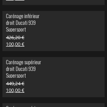
prix
prix
initial
actuel
Carénage inférieur
était :
est :
droit Ducati 939
216,95 €.
100,00 €.
Supersport
426,20
€
Le
Le
100,00
€
prix
prix
initial
actuel
Carénage supérieur
était :
est :
droit Ducati 939
426,20 €.
100,00 €.
Supersport
449,24
€
Le
Le
100,00
€
prix
prix
initial
actuel