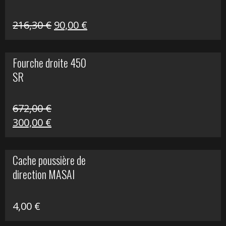
Le
Le
216,30
€
90,00
€
prix
prix
initial
actuel
Fourche droite 450
était :
est :
SR
216,30 €.
90,00 €.
672,00
€
Le
Le
300,00
€
prix
prix
initial
actuel
Cache poussière de
était :
est :
direction MASAI
672,00 €.
300,00 €.
4,00
€