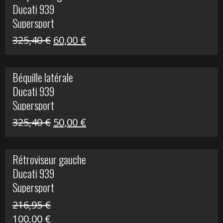
Ducati 939
216,95 €.
100,00 €.
Supersport
Le
Le
325,40
€
60,00
€
prix
prix
initial
actuel
Béquille latérale
était :
est :
Ducati 939
325,40 €.
60,00 €.
Supersport
Le
Le
325,40
€
50,00
€
prix
prix
initial
actuel
Rétroviseur gauche
était :
est :
Ducati 939
325,40 €.
50,00 €.
Supersport
216,95
€
Le
Le
100,00
€