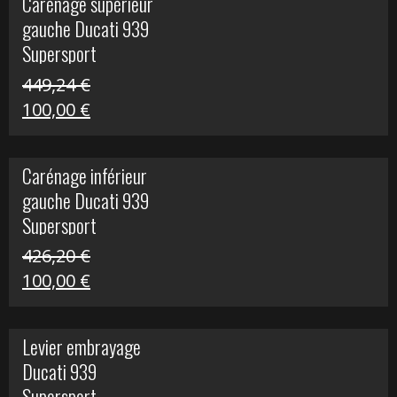
Carénage supérieur
était :
est :
gauche Ducati 939
449,24 €.
100,00 €.
Supersport
449,24
€
Le
Le
100,00
€
prix
prix
initial
actuel
Carénage inférieur
était :
est :
gauche Ducati 939
449,24 €.
100,00 €.
Supersport
426,20
€
Le
Le
100,00
€
prix
prix
initial
actuel
Levier embrayage
était :
est :
Ducati 939
426,20 €.
100,00 €.
Supersport