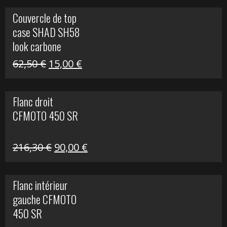
Couvercle de top
case SHAD SH58
look carbone
Le
Le
62,50
€
15,00
€
prix
prix
initial
actuel
Flanc droit
était :
est :
CFMOTO 450 SR
62,50 €.
15,00 €.
Le
Le
216,30
€
90,00
€
prix
prix
initial
actuel
Flanc intérieur
était :
est :
gauche CFMOTO
216,30 €.
90,00 €.
450 SR