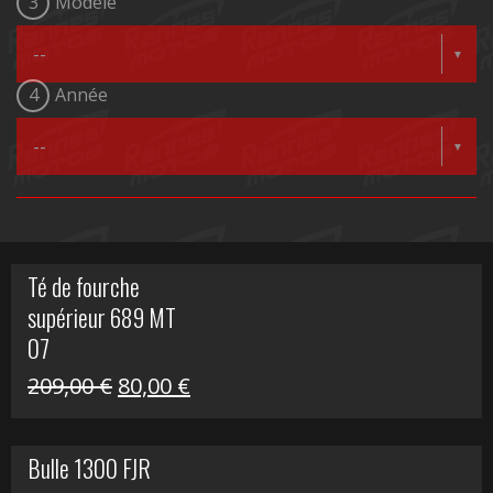
3
Modèle
4
Année
Té de fourche
supérieur 689 MT
07
Le
Le
209,00
€
80,00
€
prix
prix
initial
actuel
Bulle 1300 FJR
était :
est :