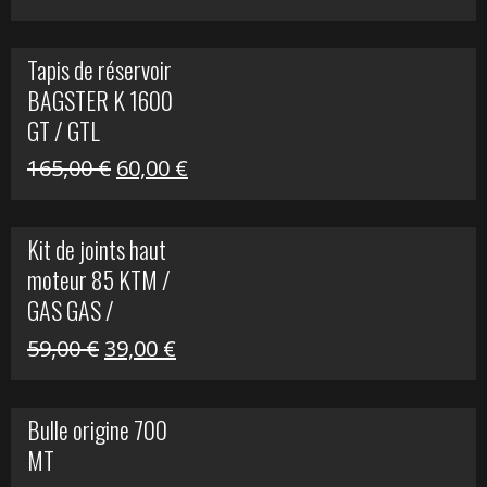
prix
prix
initial
actuel
Tapis de réservoir
était :
est :
BAGSTER K 1600
63,00 €.
15,00 €.
GT / GTL
Le
Le
165,00
€
60,00
€
prix
prix
initial
actuel
Kit de joints haut
était :
est :
moteur 85 KTM /
165,00 €.
60,00 €.
GAS GAS /
HUSQVARNA
Le
Le
59,00
€
39,00
€
prix
prix
initial
actuel
Bulle origine 700
était :
est :
MT
59,00 €.
39,00 €.