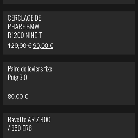
prix
prix
initial
actuel
CERCLAGE DE
était :
est :
PHARE BMW
69,00 €.
20,00 €.
R1200 NINE-T
Le
Le
120,00
€
90,00
€
prix
prix
initial
actuel
Paire de leviers fixe
était :
est :
Puig 3.0
120,00 €.
90,00 €.
80,00
€
Bavette AR Z 800
/ 650 ER6