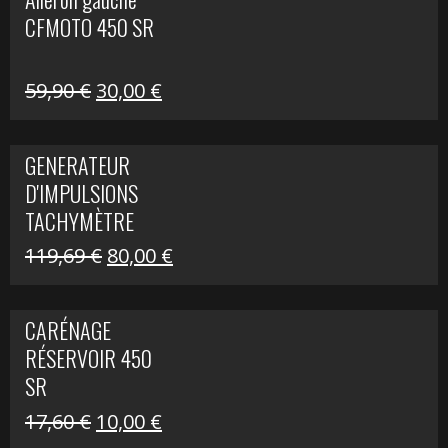
était :
est :
CFMOTO 450 SR
59,90 €.
30,00 €.
Le
Le
59,90
€
30,00
€
prix
prix
initial
actuel
GENERATEUR
était :
est :
D'IMPULSIONS
59,90 €.
30,00 €.
TACHYMÈTRE
R1200 C
Le
Le
119,69
€
80,00
€
prix
prix
initial
actuel
CARÉNAGE
était :
est :
RÉSERVOIR 450
119,69 €.
80,00 €.
SR
Le
Le
17,60
€
10,00
€