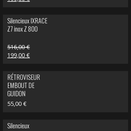
prix
prix
initial
actuel
Silencieux IXRACE
était :
est :
Z7 inox Z 800
516,00 €.
199,00 €.
516,00
€
Le
Le
199,00
€
prix
prix
initial
actuel
RÉTROVISEUR
était :
est :
EMBOUT DE
516,00 €.
199,00 €.
GUIDON
55,00
€
Silencieux