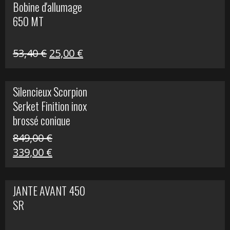
Bobine d'allumage
était :
est :
650 MT
32,40 €.
25,00 €.
Le
Le
53,40
€
25,00
€
prix
prix
initial
actuel
Silencieux Scorpion
était :
est :
Serket Finition inox
53,40 €.
25,00 €.
brossé conique
double Z 1000
849,00
€
Le
Le
339,00
€
prix
prix
initial
actuel
JANTE AVANT 450
était :
est :
SR
849,00 €.
339,00 €.