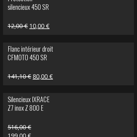
était :
est :
silencieux 450 SR
75,30 €.
30,00 €.
Le
Le
12,00
€
10,00
€
prix
prix
initial
actuel
Flanc intérieur droit
était :
est :
CFMOTO 450 SR
12,00 €.
10,00 €.
Le
Le
141,10
€
80,00
€
prix
prix
initial
actuel
Silencieux IXRACE
était :
est :
Z7 inox Z 800 E
141,10 €.
80,00 €.
516,00
€
Le
Le
199,00
€