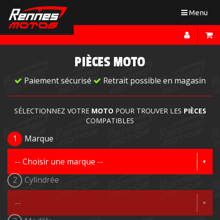
Toggle
Menu
navigation
PIÈCES MOTO
Paiement sécurisé
Retrait possible en magasin
SÉLECTIONNEZ VOTRE
MOTO
POUR TROUVER LES
PIÈCES
COMPATIBLES
1
Marque
2
Cylindrée