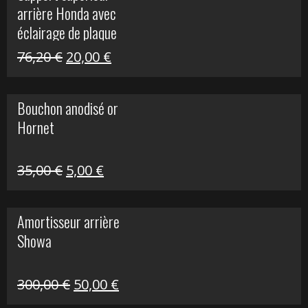
arrière Honda avec
40,90 €.
10,00 €.
éclairage de plaque
Le
Le
76,20
€
20,00
€
prix
prix
initial
actuel
Bouchon anodisé or
était :
est :
Hornet
76,20 €.
20,00 €.
Le
Le
35,00
€
5,00
€
prix
prix
initial
actuel
Amortisseur arrière
était :
est :
Showa
35,00 €.
5,00 €.
Le
Le
300,00
€
50,00
€
prix
prix