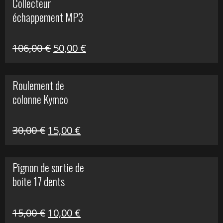
Collecteur
était :
est :
échappement MP3
600,00 €.
150,00 €.
Le
Le
106,00
€
50,00
€
prix
prix
initial
actuel
Roulement de
était :
est :
colonne Kymco
106,00 €.
50,00 €.
Le
Le
30,00
€
15,00
€
prix
prix
initial
actuel
Pignon de sortie de
était :
est :
boite 17 dents
30,00 €.
15,00 €.
Le
Le
15,00
€
10,00
€