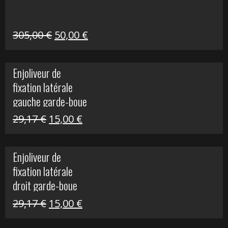
209,00 €.
80,00 €.
Le
Le
305,00
€
50,00
€
prix
prix
initial
actuel
Enjoliveur de
était :
est :
fixation latérale
305,00 €.
50,00 €.
gauche garde-boue
arrière Vulcan S
Le
Le
29,17
€
15,00
€
prix
prix
initial
actuel
Enjoliveur de
était :
est :
fixation latérale
29,17 €.
15,00 €.
droit garde-boue
arrière pour Vulcan
Le
Le
29,17
€
15,00
€
S
prix
prix