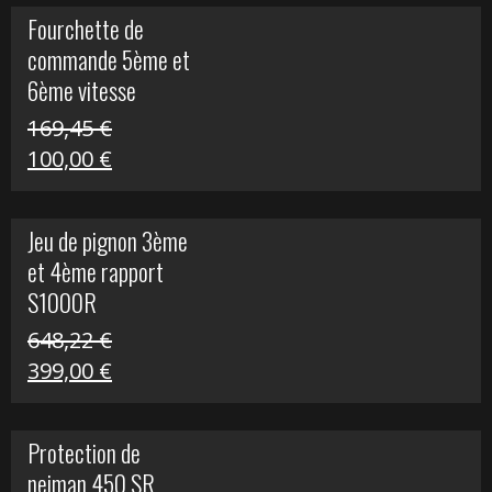
initial
actuel
Fourchette de
était :
est :
commande 5ème et
29,17 €.
15,00 €.
6ème vitesse
S1000R
169,45
€
Le
Le
100,00
€
prix
prix
initial
actuel
Jeu de pignon 3ème
était :
est :
et 4ème rapport
169,45 €.
100,00 €.
S1000R
648,22
€
Le
Le
399,00
€
prix
prix
initial
actuel
Protection de
était :
est :
neiman 450 SR