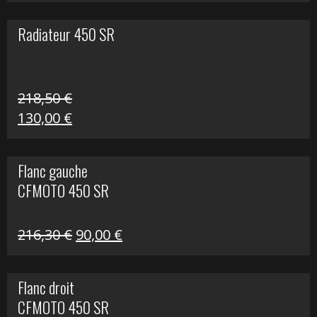
prix
prix
initial
actuel
Radiateur 450 SR
était :
est :
17,60 €.
10,00 €.
218,50
€
Le
Le
130,00
€
prix
prix
initial
actuel
Flanc gauche
était :
est :
CFMOTO 450 SR
218,50 €.
130,00 €.
Le
Le
216,30
€
90,00
€
prix
prix
initial
actuel
Flanc droit
était :
est :
CFMOTO 450 SR
216,30 €.
90,00 €.