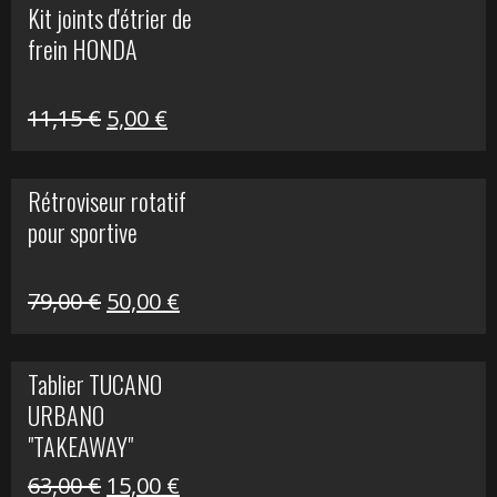
Kit joints d'étrier de
était :
est :
frein HONDA
519,00 €.
150,00 €.
Le
Le
11,15
€
5,00
€
prix
prix
initial
actuel
Rétroviseur rotatif
était :
est :
pour sportive
11,15 €.
5,00 €.
Le
Le
79,00
€
50,00
€
prix
prix
initial
actuel
Tablier TUCANO
était :
est :
URBANO
79,00 €.
50,00 €.
"TAKEAWAY"
Le
Le
63,00
€
15,00
€