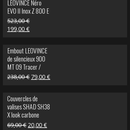
LEOVINCE Néro
EVO II Inox Z 800 E
523,00
€
Le
Le
199,00
€
prix
prix
initial
actuel
Embout LEOVINCE
était :
est :
de silencieux 900
523,00 €.
199,00 €.
MT 09 Tracer /
Tracer GT
Le
Le
238,00
€
79,00
€
prix
prix
initial
actuel
Couvercles de
était :
est :
valises SHAD SH38
238,00 €.
79,00 €.
X look carbone
Le
Le
69,00
€
20,00
€