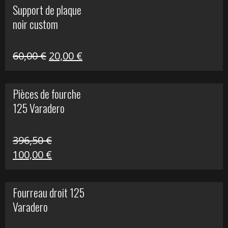
Support de plaque
était :
est :
noir custom
160,60 €.
40,00 €.
Le
Le
60,00
€
20,00
€
prix
prix
initial
actuel
Pièces de fourche
était :
est :
125 Varadero
60,00 €.
20,00 €.
396,50
€
Le
Le
100,00
€
prix
prix
initial
actuel
Fourreau droit 125
était :
est :
Varadero
396,50 €.
100,00 €.