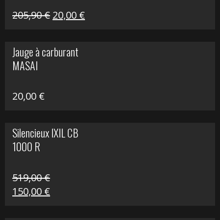
Le
Le
205,90
€
20,00
€
prix
prix
initial
actuel
Jauge à carburant
était :
est :
MASAI
205,90 €.
20,00 €.
20,00
€
Silencieux IXIL CB
1000 R
519,00
€
Le
Le
150,00
€
prix
prix
initial
actuel