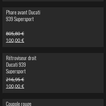
prix
prix
initial
actuel
Phare avant Ducati
était :
est :
939 Supersport
999,00 €.
249,00 €.
805,80
€
Le
Le
100,00
€
prix
prix
initial
actuel
Rétroviseur droit
était :
est :
Ducati 939
805,80 €.
100,00 €.
Supersport
216,95
€
Le
Le
100,00
€
prix
prix
initial
actuel
Coupole rouge
était :
est :