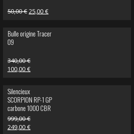
Le
Le
50,00
€
25,00
€
prix
prix
initial
actuel
Bulle origine Tracer
était :
est :
09
50,00 €.
25,00 €.
340,00
€
Le
Le
100,00
€
prix
prix
initial
actuel
Silencieux
était :
est :
SCORPION RP-1 GP
340,00 €.
100,00 €.
carbone 1000 CBR
RR
999,00
€
Le
Le
249,00
€