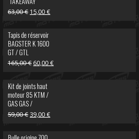
"TAKEAWAY"
Le
Le
63,00
€
15,00
€
prix
prix
initial
actuel
Tapis de réservoir
était :
est :
BAGSTER K 1600
63,00 €.
15,00 €.
GT / GTL
Le
Le
165,00
€
60,00
€
prix
prix
initial
actuel
Kit de joints haut
était :
est :
moteur 85 KTM /
165,00 €.
60,00 €.
GAS GAS /
HUSQVARNA
Le
Le
59,00
€
39,00
€
prix
prix
initial
actuel
Bulle origine 700