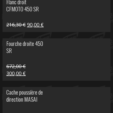
Flanc droit
était :
est :
CFMOTO 450 SR
216,30 €.
90,00 €.
Le
Le
216,30
€
90,00
€
prix
prix
initial
actuel
Fourche droite 450
était :
est :
SR
216,30 €.
90,00 €.
672,00
€
Le
Le
300,00
€
prix
prix
initial
actuel
Cache poussière de
était :
est :
direction MASAI
672,00 €.
300,00 €.