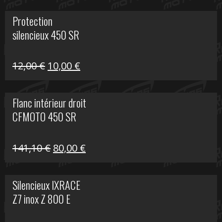
initial
actuel
Protection
était :
est :
silencieux 450 SR
75,30 €.
30,00 €.
Le
Le
12,00
€
10,00
€
prix
prix
initial
actuel
Flanc intérieur droit
était :
est :
CFMOTO 450 SR
12,00 €.
10,00 €.
Le
Le
141,10
€
80,00
€
prix
prix
initial
actuel
Silencieux IXRACE
était :
est :
Z7 inox Z 800 E
141,10 €.
80,00 €.