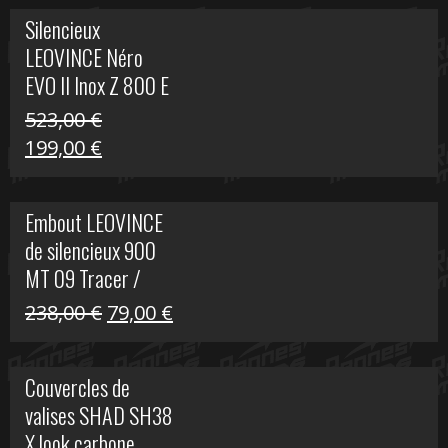
Silencieux
LEOVINCE Néro
EVO II Inox Z 800 E
523,00
€
Le
Le
199,00
€
prix
prix
initial
actuel
Embout LEOVINCE
était :
est :
de silencieux 900
523,00 €.
199,00 €.
MT 09 Tracer /
Tracer GT
Le
Le
238,00
€
79,00
€
prix
prix
initial
actuel
Couvercles de
était :
est :
valises SHAD SH38
238,00 €.
79,00 €.
X look carbone