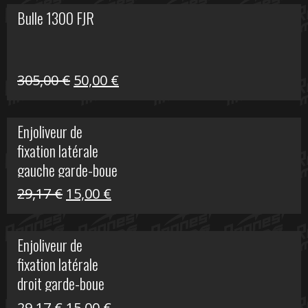
Bulle 1300 FJR
Le
Le
305,00
€
50,00
€
prix
prix
initial
actuel
Enjoliveur de
était :
est :
fixation latérale
305,00 €.
50,00 €.
gauche garde-boue
arrière Vulcan S
Le
Le
29,17
€
15,00
€
prix
prix
initial
actuel
Enjoliveur de
était :
est :
fixation latérale
29,17 €.
15,00 €.
droit garde-boue
arrière pour Vulcan
Le
Le
29,17
€
15,00
€