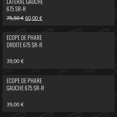
LATÉRAL GAUCHE
75,50 €.
60,00 €.
675 SR-R
Le
Le
75,50
€
60,00
€
prix
prix
initial
actuel
ECOPE DE PHARE
était :
est :
DROITE 675 SR-R
75,50 €.
60,00 €.
39,00
€
ECOPE DE PHARE
GAUCHE 675 SR-R
39,00
€