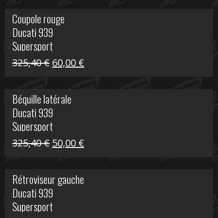
initial
actuel
Coupole rouge
était :
est :
Ducati 939
216,95 €.
100,00 €.
Supersport
Le
Le
325,40
€
60,00
€
prix
prix
initial
actuel
Béquille latérale
était :
est :
Ducati 939
325,40 €.
60,00 €.
Supersport
Le
Le
325,40
€
50,00
€
prix
prix
initial
actuel
Rétroviseur gauche
était :
est :
Ducati 939
325,40 €.
50,00 €.
Supersport