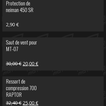
Protection de
était :
est :
neiman 450 SR
648,22 €.
399,00 €.
2,90
€
Saut de vent pour
MT-07
Le
Le
30,00
€
20,00
€
prix
prix
initial
actuel
Ressort de
était :
est :
compression 700
30,00 €.
20,00 €.
RAPTOR
Le
Le
32,40
€
25,00
€