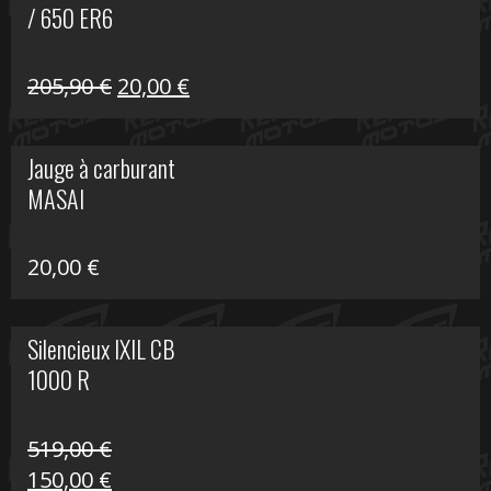
/ 650 ER6
Le
Le
205,90
€
20,00
€
prix
prix
initial
actuel
Jauge à carburant
était :
est :
MASAI
205,90 €.
20,00 €.
20,00
€
Silencieux IXIL CB
1000 R
519,00
€
Le
Le
150,00
€