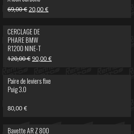
Le
Le
69,00
€
20,00
€
prix
prix
initial
actuel
CERCLAGE DE
était :
est :
PHARE BMW
69,00 €.
20,00 €.
R1200 NINE-T
Le
Le
120,00
€
90,00
€
prix
prix
initial
actuel
Paire de leviers fixe
était :
est :
Puig 3.0
120,00 €.
90,00 €.
80,00
€
Bavette AR Z 800