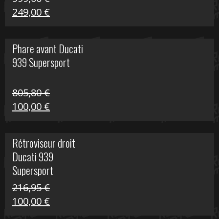
Le
Le
249,00
€
prix
prix
initial
actuel
Phare avant Ducati
était :
est :
939 Supersport
999,00 €.
249,00 €.
805,80
€
Le
Le
100,00
€
prix
prix
initial
actuel
Rétroviseur droit
était :
est :
Ducati 939
805,80 €.
100,00 €.
Supersport
216,95
€
Le
Le
100,00
€
prix
prix