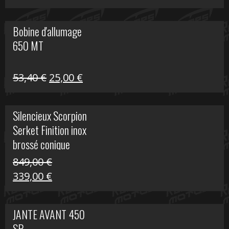
prix
prix
initial
actuel
Bobine d'allumage
était :
est :
650 MT
32,40 €.
25,00 €.
Le
Le
53,40
€
25,00
€
prix
prix
initial
actuel
Silencieux Scorpion
était :
est :
Serket Finition inox
53,40 €.
25,00 €.
brossé conique
double Z 1000
849,00
€
Le
Le
339,00
€
prix
prix
initial
actuel
JANTE AVANT 450
était :
est :
SR