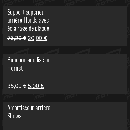
initial
actuel
Support supérieur
était :
est :
arrière Honda avec
40,90 €.
10,00 €.
éclairage de plaque
Le
Le
76,20
€
20,00
€
prix
prix
initial
actuel
Bouchon anodisé or
était :
est :
Hornet
76,20 €.
20,00 €.
Le
Le
35,00
€
5,00
€
prix
prix
initial
actuel
Amortisseur arrière
était :
est :
Showa
35,00 €.
5,00 €.