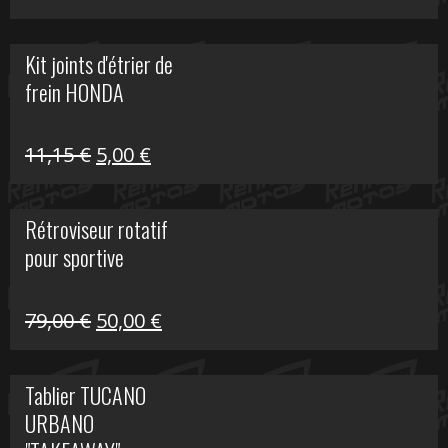
prix
prix
initial
actuel
Kit joints d'étrier de
était :
est :
frein HONDA
519,00 €.
150,00 €.
Le
Le
11,15
€
5,00
€
prix
prix
initial
actuel
Rétroviseur rotatif
était :
est :
pour sportive
11,15 €.
5,00 €.
Le
Le
79,00
€
50,00
€
prix
prix
initial
actuel
Tablier TUCANO
était :
est :
URBANO
79,00 €.
50,00 €.