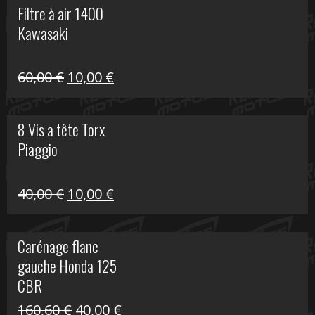
Filtre à air 1400
était :
est :
Kawasaki
99,00 €.
20,00 €.
Le
Le
60,00
€
10,00
€
prix
prix
initial
actuel
8 Vis a tête Torx
était :
est :
Piaggio
60,00 €.
10,00 €.
Le
Le
40,00
€
10,00
€
prix
prix
initial
actuel
Carénage flanc
était :
est :
gauche Honda 125
40,00 €.
10,00 €.
CBR
Le
Le
160,60
€
40,00
€