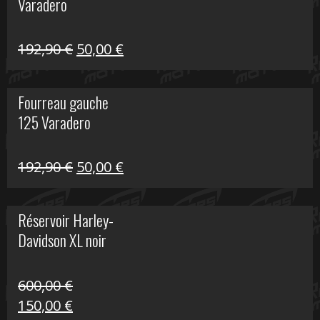
Varadero
396,50 €.
100,00 €.
Le
Le
192,90
€
50,00
€
prix
prix
initial
actuel
Fourreau gauche
était :
est :
125 Varadero
192,90 €.
50,00 €.
Le
Le
192,90
€
50,00
€
prix
prix
initial
actuel
Réservoir Harley-
était :
est :
Davidson XL noir
192,90 €.
50,00 €.
600,00
€
Le
Le
150,00
€