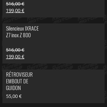
516,00
€
Le
Le
199,00
€
prix
prix
initial
actuel
Silencieux IXRACE
était :
est :
Z7 inox Z 800
516,00 €.
199,00 €.
516,00
€
Le
Le
199,00
€
prix
prix
initial
actuel
RÉTROVISEUR
était :
est :
EMBOUT DE
516,00 €.
199,00 €.
GUIDON
55,00
€