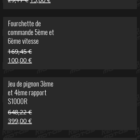
S
prix
prix
initial
actuel
Fourchette de
était :
est :
commande 5ème et
29,17 €.
15,00 €.
6ème vitesse
S1000R
169,45
€
Le
Le
100,00
€
prix
prix
initial
actuel
Jeu de pignon 3ème
était :
est :
et 4ème rapport
169,45 €.
100,00 €.
S1000R
648,22
€
Le
Le
399,00
€
prix
prix
initial
actuel