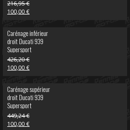
216,95
€
Le
Le
100,00
€
prix
prix
initial
actuel
Carénage inférieur
était :
est :
droit Ducati 939
216,95 €.
100,00 €.
Supersport
426,20
€
Le
Le
100,00
€
prix
prix
initial
actuel
Carénage supérieur
était :
est :
droit Ducati 939
426,20 €.
100,00 €.
Supersport
449,24
€
Le
Le
100,00
€