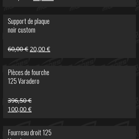
prix
prix
initial
actuel
Support de plaque
était :
est :
noir custom
160,60 €.
40,00 €.
Le
Le
60,00
€
20,00
€
prix
prix
initial
actuel
Pièces de fourche
était :
est :
125 Varadero
60,00 €.
20,00 €.
396,50
€
Le
Le
100,00
€
prix
prix
initial
actuel
Fourreau droit 125
était :
est :