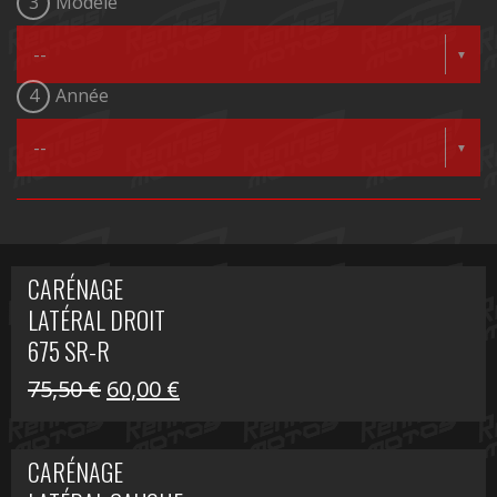
3
Modèle
4
Année
CARÉNAGE
LATÉRAL DROIT
675 SR-R
Le
Le
75,50
€
60,00
€
prix
prix
initial
actuel
CARÉNAGE
était :
est :