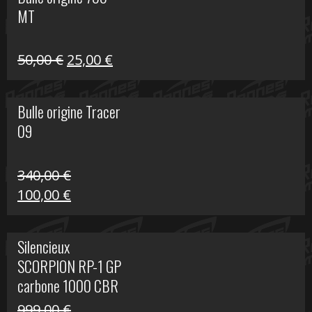
était :
est :
MT
59,00 €.
39,00 €.
Le
Le
50,00
€
25,00
€
prix
prix
initial
actuel
Bulle origine Tracer
était :
est :
09
50,00 €.
25,00 €.
340,00
€
Le
Le
100,00
€
prix
prix
initial
actuel
Silencieux
était :
est :
SCORPION RP-1 GP
340,00 €.
100,00 €.
carbone 1000 CBR
RR
999,00
€