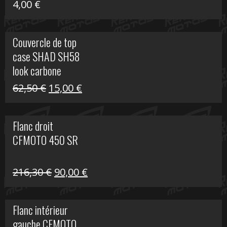
4,00
€
Couvercle de top
case SHAD SH58
look carbone
Le
Le
62,50
€
15,00
€
prix
prix
initial
actuel
Flanc droit
était :
est :
CFMOTO 450 SR
62,50 €.
15,00 €.
Le
Le
216,30
€
90,00
€
prix
prix
initial
actuel
Flanc intérieur
était :
est :
gauche CFMOTO