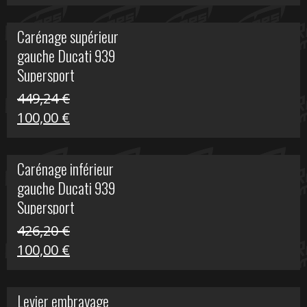
prix
prix
initial
actuel
Carénage supérieur
était :
est :
gauche Ducati 939
449,24 €.
100,00 €.
Supersport
449,24
€
Le
Le
100,00
€
prix
prix
initial
actuel
Carénage inférieur
était :
est :
gauche Ducati 939
449,24 €.
100,00 €.
Supersport
426,20
€
Le
Le
100,00
€
prix
prix
initial
actuel
Levier embrayage
était :
est :