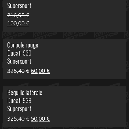
Supersport
216,95
€
Le
Le
100,00
€
prix
prix
initial
actuel
Coupole rouge
était :
est :
Ducati 939
216,95 €.
100,00 €.
Supersport
Le
Le
325,40
€
60,00
€
prix
prix
initial
actuel
Béquille latérale
était :
est :
Ducati 939
325,40 €.
60,00 €.
Supersport
Le
Le
325,40
€
50,00
€
prix
prix