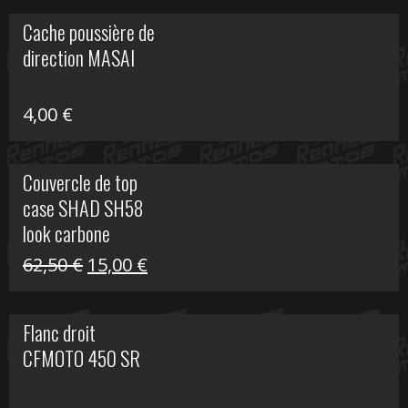
initial
actuel
Cache poussière de
était :
est :
direction MASAI
672,00 €.
300,00 €.
4,00
€
Couvercle de top
case SHAD SH58
look carbone
Le
Le
62,50
€
15,00
€
prix
prix
initial
actuel
Flanc droit
était :
est :
CFMOTO 450 SR
62,50 €.
15,00 €.