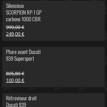
initial
actuel
Silencieux
était :
est :
SCORPION RP-1 GP
340,00 €.
100,00 €.
carbone 1000 CBR
RR
999,00
€
Le
Le
249,00
€
prix
prix
initial
actuel
Phare avant Ducati
était :
est :
939 Supersport
999,00 €.
249,00 €.
805,80
€
Le
Le
100,00
€
prix
prix
initial
actuel
Rétroviseur droit
était :
est :
Ducati 939
805,80 €.
100,00 €.