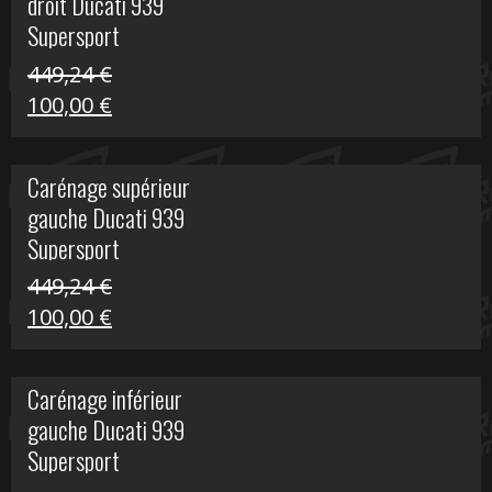
droit Ducati 939
426,20 €.
100,00 €.
Supersport
449,24
€
Le
Le
100,00
€
prix
prix
initial
actuel
Carénage supérieur
était :
est :
gauche Ducati 939
449,24 €.
100,00 €.
Supersport
449,24
€
Le
Le
100,00
€
prix
prix
initial
actuel
Carénage inférieur
était :
est :
gauche Ducati 939
449,24 €.
100,00 €.
Supersport