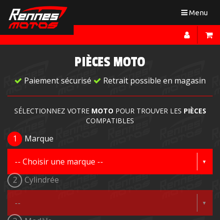
Toggle
Menu
navigation
PIÈCES MOTO
Paiement sécurisé
Retrait possible en magasin
SÉLECTIONNEZ VOTRE
MOTO
POUR TROUVER LES
PIÈCES
COMPATIBLES
1
Marque
2
Cylindrée