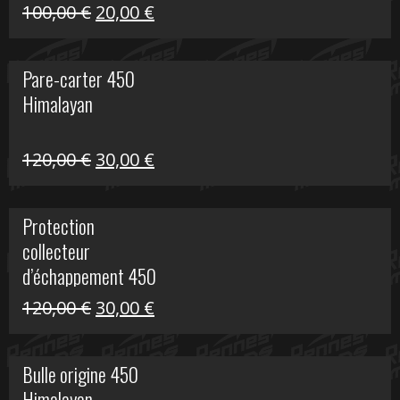
Le
Le
100,00
€
20,00
€
prix
prix
initial
actuel
Pare-carter 450
était :
est :
Himalayan
100,00 €.
20,00 €.
Le
Le
120,00
€
30,00
€
prix
prix
initial
actuel
Protection
était :
est :
collecteur
120,00 €.
30,00 €.
d’échappement 450
Himalayan
Le
Le
120,00
€
30,00
€
prix
prix
initial
actuel
Bulle origine 450
était :
est :
Himalayan