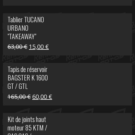
prix
prix
initial
actuel
Tablier TUCANO
était :
est :
URBANO
79,00 €.
50,00 €.
"TAKEAWAY"
Le
Le
63,00
€
15,00
€
prix
prix
initial
actuel
Tapis de réservoir
était :
est :
BAGSTER K 1600
63,00 €.
15,00 €.
GT / GTL
Le
Le
165,00
€
60,00
€
prix
prix
initial
actuel
Kit de joints haut
était :
est :
moteur 85 KTM /
165,00 €.
60,00 €.