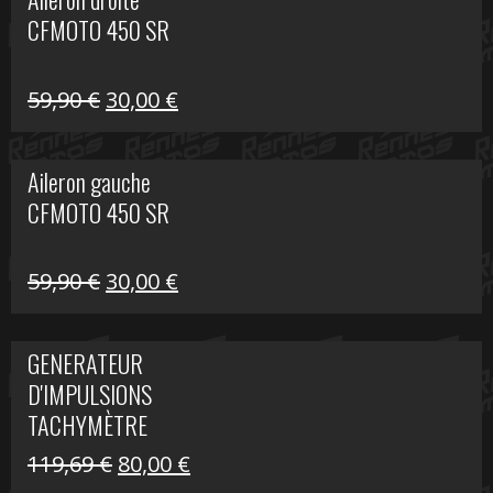
était :
est :
CFMOTO 450 SR
325,40 €.
190,00 €.
Le
Le
59,90
€
30,00
€
prix
prix
initial
actuel
Aileron gauche
était :
est :
CFMOTO 450 SR
59,90 €.
30,00 €.
Le
Le
59,90
€
30,00
€
prix
prix
initial
actuel
GENERATEUR
était :
est :
D'IMPULSIONS
59,90 €.
30,00 €.
TACHYMÈTRE
R1200 C
Le
Le
119,69
€
80,00
€