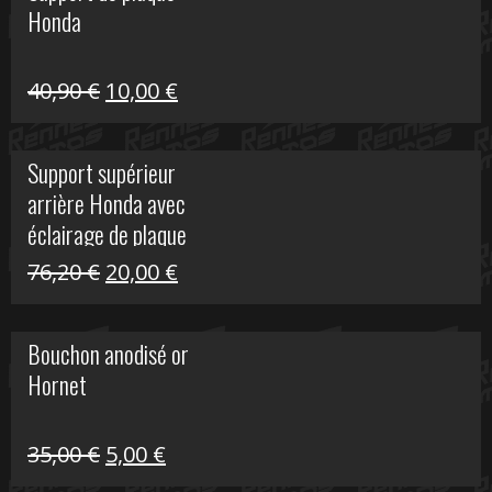
Honda
22,30 €.
5,00 €.
Le
Le
40,90
€
10,00
€
prix
prix
initial
actuel
Support supérieur
était :
est :
arrière Honda avec
40,90 €.
10,00 €.
éclairage de plaque
Le
Le
76,20
€
20,00
€
prix
prix
initial
actuel
Bouchon anodisé or
était :
est :
Hornet
76,20 €.
20,00 €.
Le
Le
35,00
€
5,00
€
prix
prix