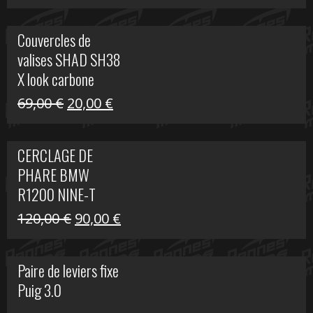
prix
prix
initial
actuel
Couvercles de
était :
est :
valises SHAD SH38
238,00 €.
79,00 €.
X look carbone
Le
Le
69,00
€
20,00
€
prix
prix
initial
actuel
CERCLAGE DE
était :
est :
PHARE BMW
69,00 €.
20,00 €.
R1200 NINE-T
Le
Le
120,00
€
90,00
€
prix
prix
initial
actuel
Paire de leviers fixe
était :
est :
Puig 3.0
120,00 €.
90,00 €.