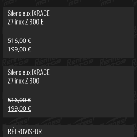
initial
actuel
Silencieux IXRACE
était :
est :
Z7 inox Z 800 E
141,10 €.
80,00 €.
516,00
€
Le
Le
199,00
€
prix
prix
initial
actuel
Silencieux IXRACE
était :
est :
Z7 inox Z 800
516,00 €.
199,00 €.
516,00
€
Le
Le
199,00
€
prix
prix
initial
actuel
RÉTROVISEUR
était :
est :