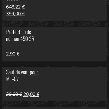
648,22
€
Le
Le
399,00
€
prix
prix
initial
actuel
Protection de
était :
est :
neiman 450 SR
648,22 €.
399,00 €.
2,90
€
Saut de vent pour
MT-07
Le
Le
30,00
€
20,00
€
prix
prix
initial
actuel