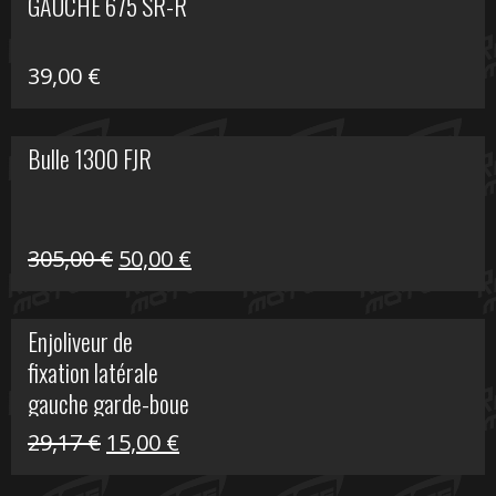
GAUCHE 675 SR-R
39,00
€
Bulle 1300 FJR
Le
Le
305,00
€
50,00
€
prix
prix
initial
actuel
Enjoliveur de
était :
est :
fixation latérale
305,00 €.
50,00 €.
gauche garde-boue
arrière Vulcan S
Le
Le
29,17
€
15,00
€
prix
prix