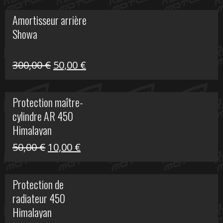
initial
actuel
Amortisseur arrière
était :
est :
Showa
35,00 €.
5,00 €.
Le
Le
300,00
€
50,00
€
prix
prix
initial
actuel
Protection maître-
était :
est :
cylindre AR 450
300,00 €.
50,00 €.
Himalayan
Le
Le
50,00
€
10,00
€
prix
prix
initial
actuel
Protection de
était :
est :
radiateur 450
50,00 €.
10,00 €.
Himalayan