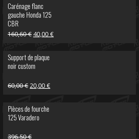
Carénage flanc
était :
est :
gauche Honda 125
40,00 €.
10,00 €.
CBR
Le
Le
160,60
€
40,00
€
prix
prix
initial
actuel
Support de plaque
était :
est :
noir custom
160,60 €.
40,00 €.
Le
Le
60,00
€
20,00
€
prix
prix
initial
actuel
Pièces de fourche
était :
est :
125 Varadero
60,00 €.
20,00 €.
396,50
€