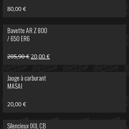
80,00
€
Bavette AR Z 800
/ 650 ER6
Le
Le
205,90
€
20,00
€
prix
prix
initial
actuel
Jauge à carburant
était :
est :
MASAI
205,90 €.
20,00 €.
20,00
€
Silencieux IXIL CB