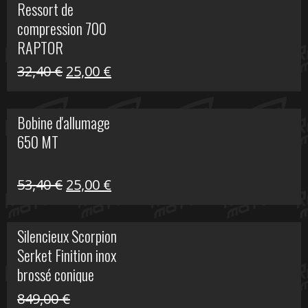
Ressort de
était :
est :
compression 700
30,00 €.
20,00 €.
RAPTOR
Le
Le
32,40
€
25,00
€
prix
prix
initial
actuel
Bobine d'allumage
était :
est :
650 MT
32,40 €.
25,00 €.
Le
Le
53,40
€
25,00
€
prix
prix
initial
actuel
Silencieux Scorpion
était :
est :
Serket Finition inox
53,40 €.
25,00 €.
brossé conique
double Z 1000
849,00
€