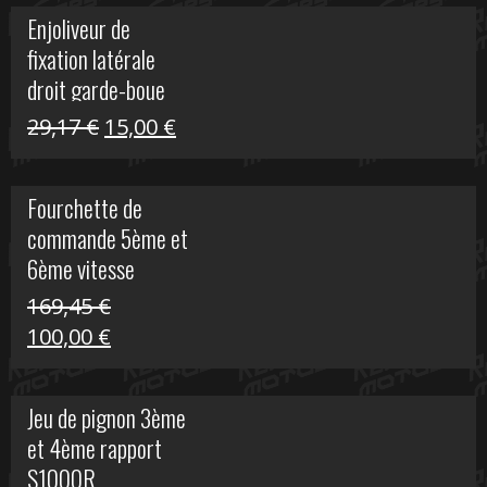
initial
actuel
Enjoliveur de
était :
est :
fixation latérale
29,17 €.
15,00 €.
droit garde-boue
arrière pour Vulcan
Le
Le
29,17
€
15,00
€
S
prix
prix
initial
actuel
Fourchette de
était :
est :
commande 5ème et
29,17 €.
15,00 €.
6ème vitesse
S1000R
169,45
€
Le
Le
100,00
€
prix
prix
initial
actuel
Jeu de pignon 3ème
était :
est :
et 4ème rapport
169,45 €.
100,00 €.
S1000R