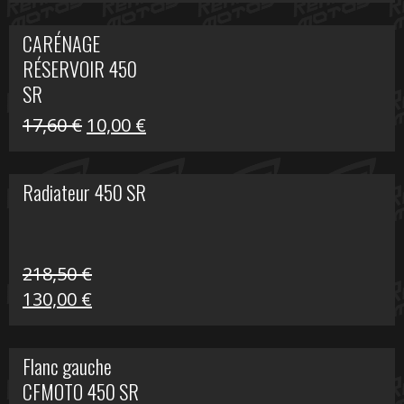
prix
prix
initial
actuel
CARÉNAGE
était :
est :
RÉSERVOIR 450
119,69 €.
80,00 €.
SR
Le
Le
17,60
€
10,00
€
prix
prix
initial
actuel
Radiateur 450 SR
était :
est :
17,60 €.
10,00 €.
218,50
€
Le
Le
130,00
€
prix
prix
initial
actuel
Flanc gauche
était :
est :
CFMOTO 450 SR
218,50 €.
130,00 €.