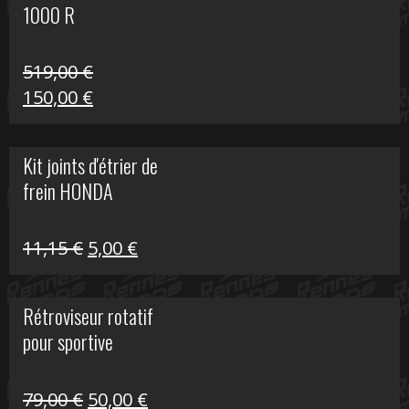
1000 R
519,00
€
Le
Le
150,00
€
prix
prix
initial
actuel
Kit joints d'étrier de
était :
est :
frein HONDA
519,00 €.
150,00 €.
Le
Le
11,15
€
5,00
€
prix
prix
initial
actuel
Rétroviseur rotatif
était :
est :
pour sportive
11,15 €.
5,00 €.
Le
Le
79,00
€
50,00
€