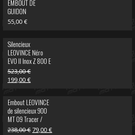
EMBOUT DE
516,00 €.
199,00 €.
GUIDON
55,00
€
Silencieux
LEOVINCE Néro
EVO II Inox Z 800 E
523,00
€
Le
Le
199,00
€
prix
prix
initial
actuel
Embout LEOVINCE
était :
est :
de silencieux 900
523,00 €.
199,00 €.
MT 09 Tracer /
Tracer GT
Le
Le
238,00
€
79,00
€