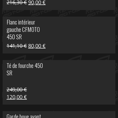
Le
Le
216,30
€
90,00
€
prix
prix
initial
actuel
Flanc intérieur
était :
est :
gauche CFMOTO
216,30 €.
90,00 €.
450 SR
Le
Le
141,10
€
80,00
€
prix
prix
initial
actuel
Té de fourche 450
était :
est :
SR
141,10 €.
80,00 €.
249,00
€
Le
Le
120,00
€
prix
prix
initial
actuel
Garde boue avant