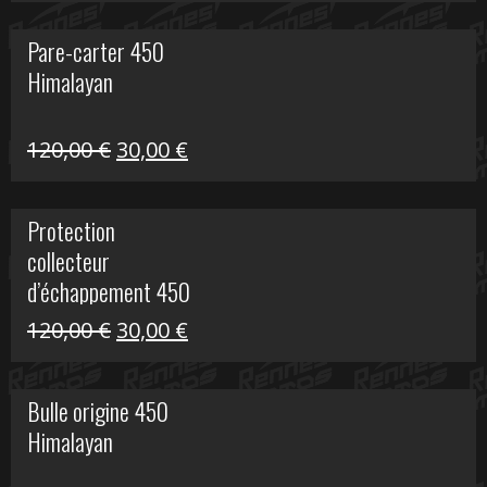
initial
actuel
Pare-carter 450
était :
est :
Himalayan
100,00 €.
20,00 €.
Le
Le
120,00
€
30,00
€
prix
prix
initial
actuel
Protection
était :
est :
collecteur
120,00 €.
30,00 €.
d’échappement 450
Himalayan
Le
Le
120,00
€
30,00
€
prix
prix
initial
actuel
Bulle origine 450
était :
est :
Himalayan
120,00 €.
30,00 €.