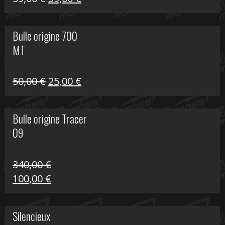
prix
prix
initial
actuel
Bulle origine 700
était :
est :
MT
59,00 €.
39,00 €.
Le
Le
50,00
€
25,00
€
prix
prix
initial
actuel
Bulle origine Tracer
était :
est :
09
50,00 €.
25,00 €.
340,00
€
Le
Le
100,00
€
prix
prix
initial
actuel
Silencieux
était :
est :