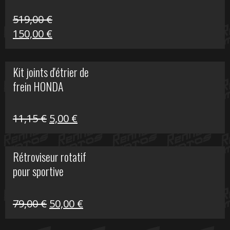
519,00
€
Le
Le
150,00
€
prix
prix
initial
actuel
Kit joints d'étrier de
était :
est :
frein HONDA
519,00 €.
150,00 €.
Le
Le
11,15
€
5,00
€
prix
prix
initial
actuel
Rétroviseur rotatif
était :
est :
pour sportive
11,15 €.
5,00 €.
Le
Le
79,00
€
50,00
€
prix
prix