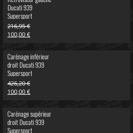
était :
est :
Ducati 939
325,40 €.
50,00 €.
Supersport
216,95
€
Le
Le
100,00
€
prix
prix
initial
actuel
Carénage inférieur
était :
est :
droit Ducati 939
216,95 €.
100,00 €.
Supersport
426,20
€
Le
Le
100,00
€
prix
prix
initial
actuel
Carénage supérieur
était :
est :
droit Ducati 939
426,20 €.
100,00 €.
Supersport