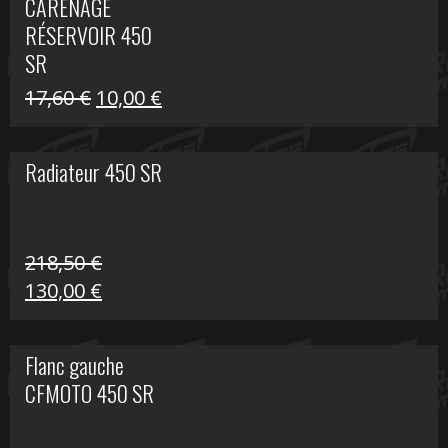
CARÉNAGE
était :
est :
RÉSERVOIR 450
119,69 €.
80,00 €.
SR
Le
Le
17,60
€
10,00
€
prix
prix
initial
actuel
Radiateur 450 SR
était :
est :
17,60 €.
10,00 €.
218,50
€
Le
Le
130,00
€
prix
prix
initial
actuel
Flanc gauche
était :
est :
CFMOTO 450 SR
218,50 €.
130,00 €.