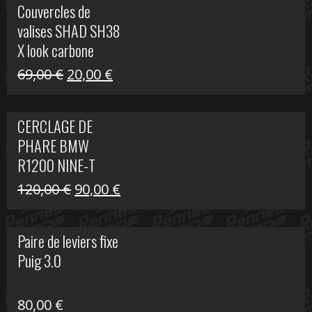
Couvercles de
était :
est :
valises SHAD SH38
238,00 €.
79,00 €.
X look carbone
Le
Le
69,00
€
20,00
€
prix
prix
initial
actuel
CERCLAGE DE
était :
est :
PHARE BMW
69,00 €.
20,00 €.
R1200 NINE-T
Le
Le
120,00
€
90,00
€
prix
prix
initial
actuel
Paire de leviers fixe
était :
est :
Puig 3.0
120,00 €.
90,00 €.
80,00
€