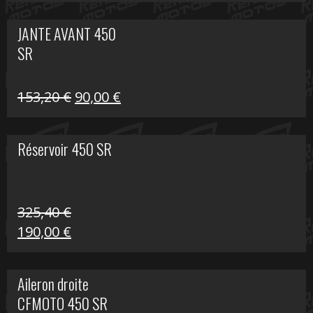
prix
prix
initial
actuel
JANTE AVANT 450
était :
est :
SR
849,00 €.
339,00 €.
Le
Le
153,20
€
90,00
€
prix
prix
initial
actuel
Réservoir 450 SR
était :
est :
153,20 €.
90,00 €.
325,40
€
Le
Le
190,00
€
prix
prix
initial
actuel
Aileron droite
était :
est :
CFMOTO 450 SR
325,40 €.
190,00 €.