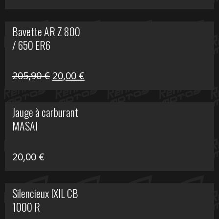
Bavette AR Z 800
/ 650 ER6
Le
Le
205,90
€
20,00
€
prix
prix
initial
actuel
Jauge à carburant
était :
est :
MASAI
205,90 €.
20,00 €.
20,00
€
Silencieux IXIL CB
1000 R