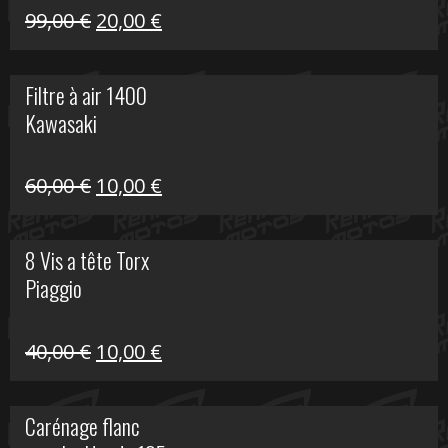
Le
Le
99,00
€
20,00
€
prix
prix
initial
actuel
Filtre à air 1400
était :
est :
Kawasaki
99,00 €.
20,00 €.
Le
Le
60,00
€
10,00
€
prix
prix
initial
actuel
8 Vis a tête Torx
était :
est :
Piaggio
60,00 €.
10,00 €.
Le
Le
40,00
€
10,00
€
prix
prix
initial
actuel
Carénage flanc
était :
est :