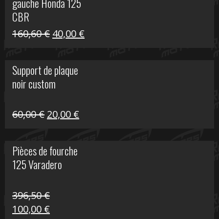
gauche Honda 125
40,00 €.
10,00 €.
CBR
Le
Le
160,60
€
40,00
€
prix
prix
initial
actuel
Support de plaque
était :
est :
noir custom
160,60 €.
40,00 €.
Le
Le
60,00
€
20,00
€
prix
prix
initial
actuel
Pièces de fourche
était :
est :
125 Varadero
60,00 €.
20,00 €.
396,50
€
Le
Le
100,00
€