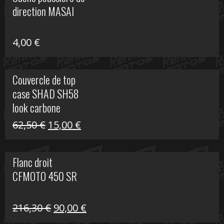
était :
est :
direction MASAI
672,00 €.
300,00 €.
4,00
€
Couvercle de top
case SHAD SH58
look carbone
Le
Le
62,50
€
15,00
€
prix
prix
initial
actuel
Flanc droit
était :
est :
CFMOTO 450 SR
62,50 €.
15,00 €.
Le
Le
216,30
€
90,00
€
prix
prix