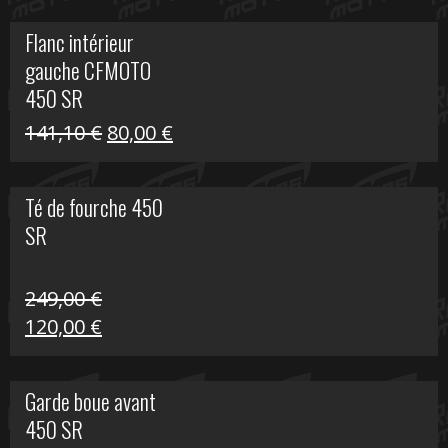
initial
actuel
Flanc intérieur
était :
est :
gauche CFMOTO
216,30 €.
90,00 €.
450 SR
Le
Le
141,10
€
80,00
€
prix
prix
initial
actuel
Té de fourche 450
était :
est :
SR
141,10 €.
80,00 €.
249,00
€
Le
Le
120,00
€
prix
prix
initial
actuel
Garde boue avant
était :
est :
450 SR
249,00 €.
120,00 €.