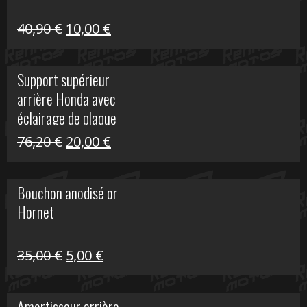
Le
Le
40,90
€
10,00
€
prix
prix
initial
actuel
Support supérieur
était :
est :
arrière Honda avec
40,90 €.
10,00 €.
éclairage de plaque
Le
Le
76,20
€
20,00
€
prix
prix
initial
actuel
Bouchon anodisé or
était :
est :
Hornet
76,20 €.
20,00 €.
Le
Le
35,00
€
5,00
€
prix
prix
initial
actuel
Amortisseur arrière