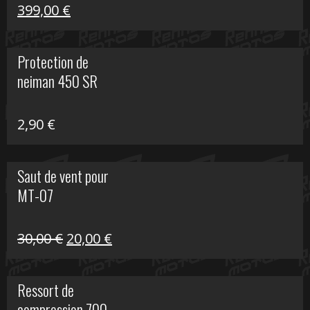
Le
Le
399,00
€
prix
prix
initial
actuel
Protection de
était :
est :
neiman 450 SR
648,22 €.
399,00 €.
2,90
€
Saut de vent pour
MT-07
Le
Le
30,00
€
20,00
€
prix
prix
initial
actuel
Ressort de
était :
est :
compression 700