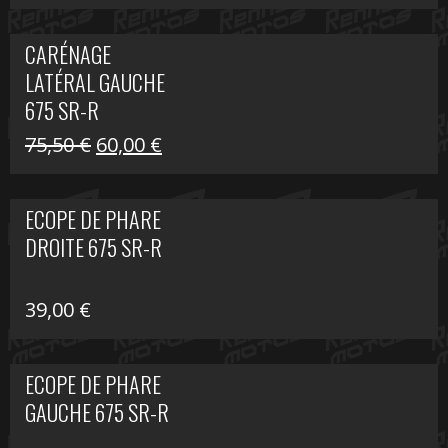
prix
prix
initial
actuel
CARÉNAGE
était :
est :
LATÉRAL GAUCHE
75,50 €.
60,00 €.
675 SR-R
Le
Le
75,50
€
60,00
€
prix
prix
initial
actuel
ECOPE DE PHARE
était :
est :
DROITE 675 SR-R
75,50 €.
60,00 €.
39,00
€
ECOPE DE PHARE
GAUCHE 675 SR-R