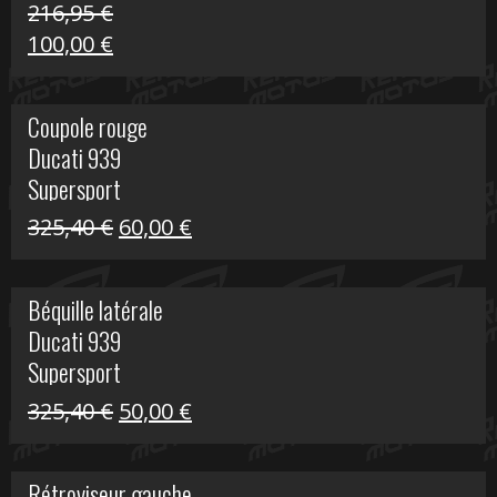
216,95
€
Le
Le
100,00
€
prix
prix
initial
actuel
Coupole rouge
était :
est :
Ducati 939
216,95 €.
100,00 €.
Supersport
Le
Le
325,40
€
60,00
€
prix
prix
initial
actuel
Béquille latérale
était :
est :
Ducati 939
325,40 €.
60,00 €.
Supersport
Le
Le
325,40
€
50,00
€
prix
prix
initial
actuel
Rétroviseur gauche