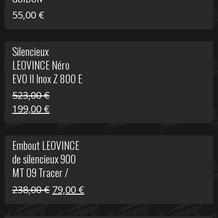
55,00
€
Silencieux
LEOVINCE Néro
EVO II Inox Z 800 E
523,00
€
Le
Le
199,00
€
prix
prix
initial
actuel
Embout LEOVINCE
était :
est :
de silencieux 900
523,00 €.
199,00 €.
MT 09 Tracer /
Tracer GT
Le
Le
238,00
€
79,00
€
prix
prix
initial
actuel