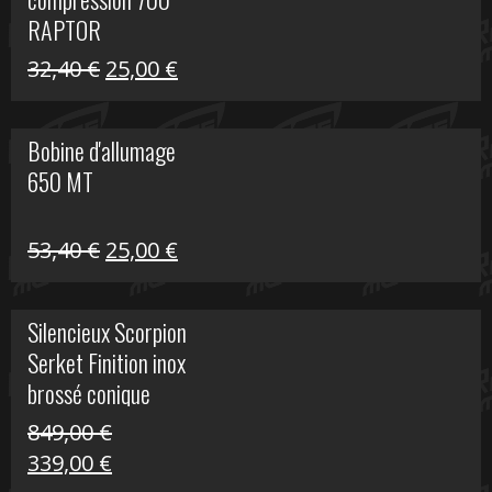
30,00 €.
20,00 €.
RAPTOR
Le
Le
32,40
€
25,00
€
prix
prix
initial
actuel
Bobine d'allumage
était :
est :
650 MT
32,40 €.
25,00 €.
Le
Le
53,40
€
25,00
€
prix
prix
initial
actuel
Silencieux Scorpion
était :
est :
Serket Finition inox
53,40 €.
25,00 €.
brossé conique
double Z 1000
849,00
€
Le
Le
339,00
€