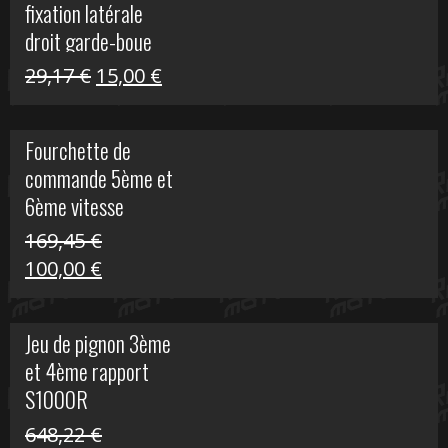
fixation latérale
29,17 €.
15,00 €.
droit garde-boue
arrière pour Vulcan
Le
Le
29,17
€
15,00
€
S
prix
prix
initial
actuel
Fourchette de
était :
est :
commande 5ème et
29,17 €.
15,00 €.
6ème vitesse
S1000R
169,45
€
Le
Le
100,00
€
prix
prix
initial
actuel
Jeu de pignon 3ème
était :
est :
et 4ème rapport
169,45 €.
100,00 €.
S1000R
648,22
€