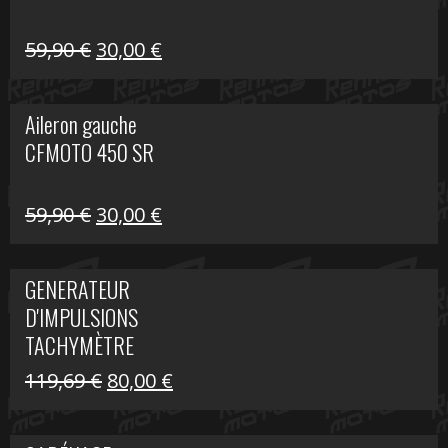
Le
Le
59,90
€
30,00
€
prix
prix
initial
actuel
Aileron gauche
était :
est :
CFMOTO 450 SR
59,90 €.
30,00 €.
Le
Le
59,90
€
30,00
€
prix
prix
initial
actuel
GENERATEUR
était :
est :
D'IMPULSIONS
59,90 €.
30,00 €.
TACHYMÈTRE
R1200 C
Le
Le
119,69
€
80,00
€
prix
prix
initial
actuel