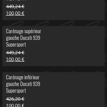
449,24
€
Le
Le
100,00
€
prix
prix
initial
actuel
Carénage supérieur
était :
est :
gauche Ducati 939
449,24 €.
100,00 €.
Supersport
449,24
€
Le
Le
100,00
€
prix
prix
initial
actuel
Carénage inférieur
était :
est :
gauche Ducati 939
449,24 €.
100,00 €.
Supersport
426,20
€
Le
Le
100,00
€