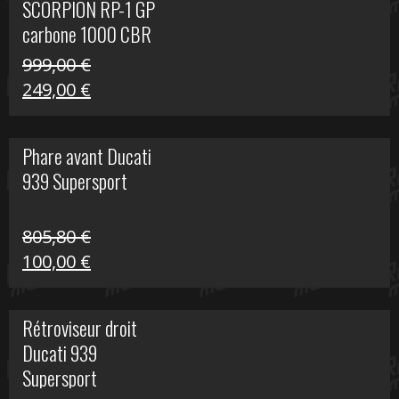
SCORPION RP-1 GP
340,00 €.
100,00 €.
carbone 1000 CBR
RR
999,00
€
Le
Le
249,00
€
prix
prix
initial
actuel
Phare avant Ducati
était :
est :
939 Supersport
999,00 €.
249,00 €.
805,80
€
Le
Le
100,00
€
prix
prix
initial
actuel
Rétroviseur droit
était :
est :
Ducati 939
805,80 €.
100,00 €.
Supersport