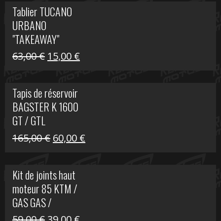
initial
actuel
Tablier TUCANO
était :
est :
URBANO
79,00 €.
50,00 €.
"TAKEAWAY"
Le
Le
63,00
€
15,00
€
prix
prix
initial
actuel
Tapis de réservoir
était :
est :
BAGSTER K 1600
63,00 €.
15,00 €.
GT / GTL
Le
Le
165,00
€
60,00
€
prix
prix
initial
actuel
Kit de joints haut
était :
est :
moteur 85 KTM /
165,00 €.
60,00 €.
GAS GAS /
HUSQVARNA
Le
Le
59,00
€
39,00
€