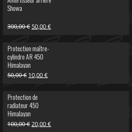
était :
est :
Showa
35,00 €.
5,00 €.
Le
Le
300,00
€
50,00
€
prix
prix
initial
actuel
Protection maître-
était :
est :
cylindre AR 450
300,00 €.
50,00 €.
Himalayan
Le
Le
50,00
€
10,00
€
prix
prix
initial
actuel
Protection de
était :
est :
radiateur 450
50,00 €.
10,00 €.
Himalayan
Le
Le
100,00
€
20,00
€
prix
prix