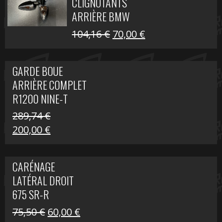
CLIGNOTANTS
40,22 €.
25,00 €.
ARRIÈRE BMW
R1200 NINE-T
Le
Le
104,16
€
70,00
€
SCRAMBLER
prix
prix
initial
actuel
GARDE BOUE
était :
est :
ARRIÈRE COMPLET
104,16 €.
70,00 €.
R1200 NINE-T
SCRAMBLER
289,74
€
Le
Le
200,00
€
prix
prix
initial
actuel
CARÉNAGE
était :
est :
LATÉRAL DROIT
289,74 €.
200,00 €.
675 SR-R
Le
Le
75,50
€
60,00
€