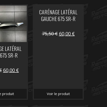
CARÉNAGE LATÉRAL
GAUCHE 675 SR-R
Le
Le
75,50
€
60,00
€
prix
prix
initial
actuel
E LATÉRAL
était :
est :
 675 SR-R
75,50 €.
60,00 €.
Le
Le
€
60,00
€
prix
prix
initial
actuel
était :
est :
le produit
Voir le produit
75,50 €.
60,00 €.