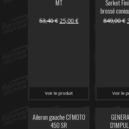
MT
Serket Fini
brossé coniq
10
Le
Le
53,40
€
25,00
€
849,00
€
prix
prix
initial
actuel
i
était :
est :
é
53,40 €.
25,00 €.
Voir le produit
Voir le p
Aileron gauche CFMOTO
GENER
450 SR
D'IMPUL