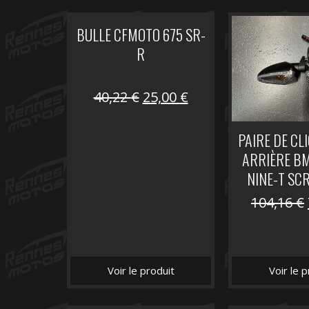
BULLE CFMOTO 675 SR-
R
Le
Le
40,22
€
25,00
€
prix
prix
initial
actuel
PAIRE DE CL
était :
est :
ARRIÈRE B
40,22 €.
25,00 €.
NINE-T SC
104,16
€
Voir le produit
Voir le p