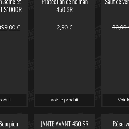
on 3ème et
Protection de neiman
Saut de ve
rt S1000R
450 SR
Le
Le
399,00
€
2,90
€
30,00
prix
prix
nitial
actuel
tait :
est :
648,22 €.
399,00 €.
roduit
Voir le produit
Voir 
 Scorpion
JANTE AVANT 450 SR
Réserv