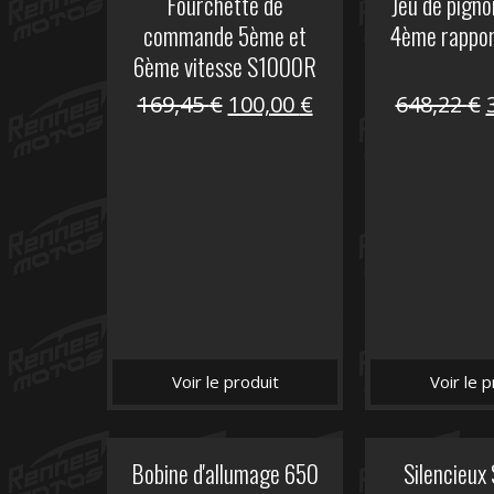
Fourchette de
Jeu de pign
commande 5ème et
4ème rappo
6ème vitesse S1000R
Le
Le
169,45
€
100,00
€
648,22
€
prix
prix
initial
actuel
i
était :
est :
é
169,45 €.
100,00 €.
Voir le produit
Voir le p
Bobine d'allumage 650
Silencieux