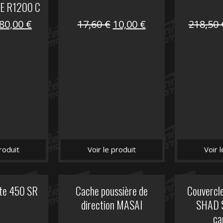
E R1200 C
Le
Le
Le
Le
80,00
€
17,60
€
10,00
€
218,50
prix
prix
prix
prix
initial
actuel
initial
actuel
était :
est :
était :
est :
119,69 €.
80,00 €.
17,60 €.
10,00 €.
roduit
Voir le produit
Voir 
ite 450 SR
Cache poussière de
Couvercle
direction MASAI
SHAD 
ca