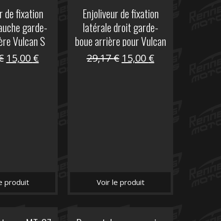
r de fixation
Enjoliveur de fixation
gauche garde-
latérale droit garde-
ère Vulcan S
boue arrière pour Vulcan
S
Le
Le
Le
Le
€
15,00
€
29,17
€
15,00
€
prix
prix
prix
prix
initial
actuel
initial
actuel
était :
est :
était :
est :
29,17 €.
15,00 €.
29,17 €.
15,00 €.
le produit
Voir le produit