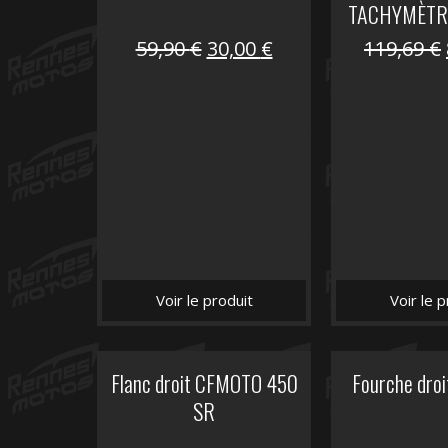
TACHYMÈTR
Le
Le
59,90
€
30,00
€
119,69
€
prix
prix
initial
actuel
était :
est :
59,90 €.
30,00 €.
Voir le produit
Voir le p
Flanc droit CFMOTO 450
Fourche dro
SR