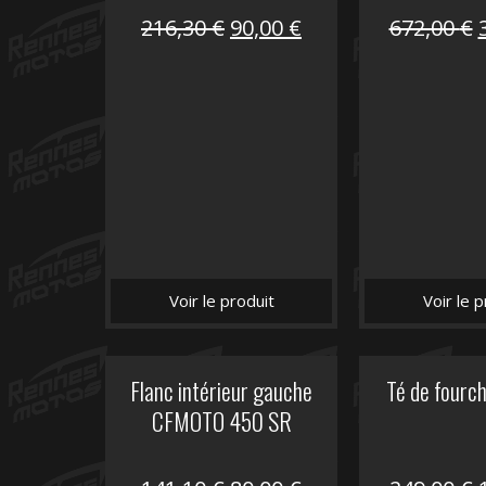
Le
Le
216,30
€
90,00
€
672,00
€
prix
prix
initial
actuel
i
était :
est :
é
216,30 €.
90,00 €.
Voir le produit
Voir le p
Flanc intérieur gauche
Té de fourc
CFMOTO 450 SR