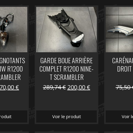
IGNOTANTS
GARDE BOUE ARRIÈRE
CARÉNAG
MW R1200
COMPLET R1200 NINE-
DROIT
RAMBLER
T SCRAMBLER
Le
Le
Le
Le
70,00
€
289,74
€
200,00
€
75,50
prix
prix
prix
prix
initial
actuel
initial
actuel
était :
est :
était :
est :
roduit
Voir le produit
Voir 
104,16 €.
70,00 €.
289,74 €.
200,00 €.