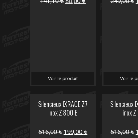
Le
Le
141,10
€
80,00
€
249,00
€
prix
prix
initial
actuel
i
était :
est :
é
141,10 €.
80,00 €.
Voir le produit
Voir le p
Silencieux IXRACE Z7
Silencieux 
inox Z 800 E
inox Z
Le
Le
516,00
€
199,00
€
516,00
€