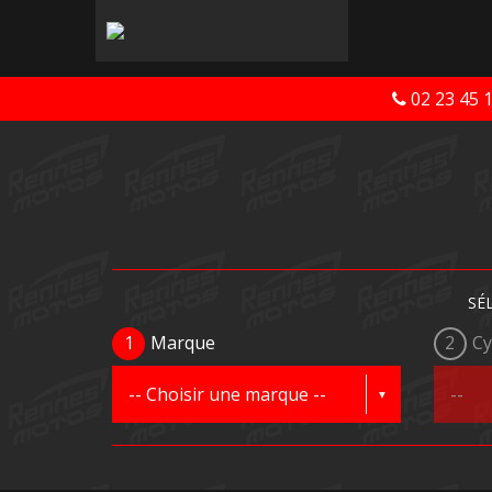
02 23 45 
SÉ
1
Marque
2
Cy