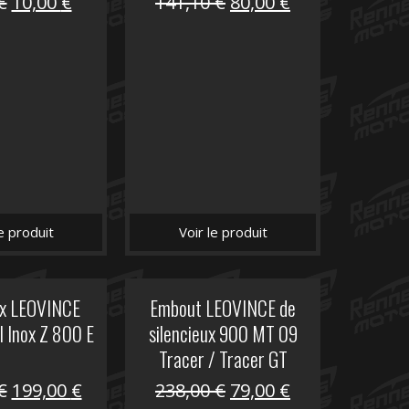
Le
Le
Le
Le
€
10,00
€
141,10
€
80,00
€
prix
prix
prix
prix
initial
actuel
initial
actuel
était :
est :
était :
est :
12,00 €.
10,00 €.
141,10 €.
80,00 €.
le produit
Voir le produit
ux LEOVINCE
Embout LEOVINCE de
I Inox Z 800 E
silencieux 900 MT 09
Tracer / Tracer GT
Le
Le
Le
Le
€
199,00
€
238,00
€
79,00
€