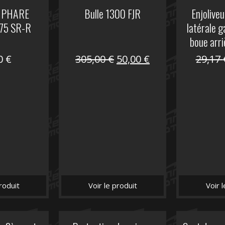
 PHARE
Bulle 1300 FJR
Enjoliveu
75 SR-R
latérale 
boue arri
Le
Le
00
€
305,00
€
50,00
€
29,17
prix
prix
initial
actuel
était :
est :
305,00 €.
50,00 €.
roduit
Voir le produit
Voir 