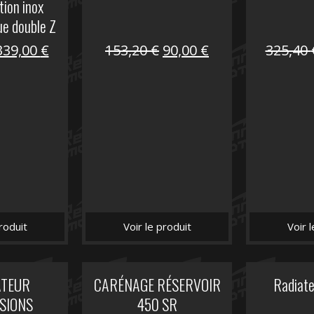
tion inox
ue double Z
00
Le
Le
Le
Le
339,00
€
153,20
€
90,00
€
325,40
prix
prix
prix
prix
nitial
actuel
initial
actuel
tait :
est :
était :
est :
849,00 €.
339,00 €.
153,20 €.
90,00 €.
roduit
Voir le produit
Voir 
ATEUR
CARÉNAGE RÉSERVOIR
Radiat
SIONS
450 SR