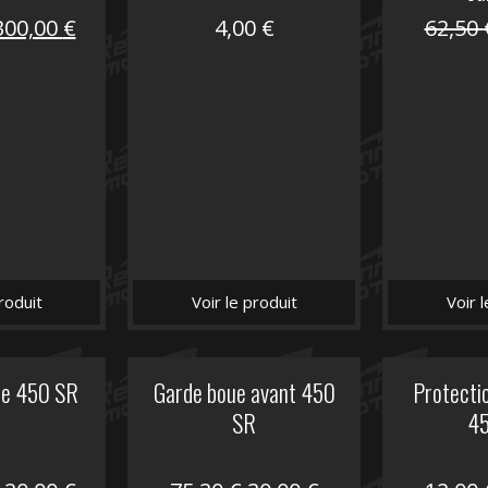
Le
Le
300,00
€
4,00
€
62,50
prix
prix
nitial
actuel
tait :
est :
672,00 €.
300,00 €.
roduit
Voir le produit
Voir 
he 450 SR
Garde boue avant 450
Protectio
SR
4