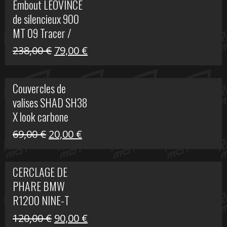
Embout LEOVINCE
était :
est :
de silencieux 900
523,00 €.
199,00 €.
MT 09 Tracer /
Tracer GT
Le
Le
238,00
€
79,00
€
prix
prix
initial
actuel
Couvercles de
était :
est :
valises SHAD SH38
238,00 €.
79,00 €.
X look carbone
Le
Le
69,00
€
20,00
€
prix
prix
initial
actuel
CERCLAGE DE
était :
est :
PHARE BMW
69,00 €.
20,00 €.
R1200 NINE-T
Le
Le
120,00
€
90,00
€