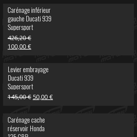
initial
actuel
Carénage inférieur
était :
est :
gauche Ducati 939
449,24 €.
100,00 €.
Supersport
426,20
€
Le
Le
100,00
€
prix
prix
initial
actuel
Levier embrayage
était :
est :
Ducati 939
426,20 €.
100,00 €.
Supersport
Le
Le
145,00
€
50,00
€
prix
prix
initial
actuel
Carénage cache
était :
est :
réservoir Honda
145,00 €.
50,00 €.
125 CBR