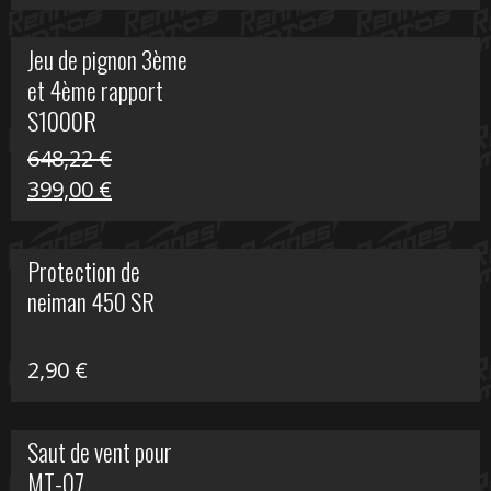
prix
prix
initial
actuel
Jeu de pignon 3ème
était :
est :
et 4ème rapport
169,45 €.
100,00 €.
S1000R
648,22
€
Le
Le
399,00
€
prix
prix
initial
actuel
Protection de
était :
est :
neiman 450 SR
648,22 €.
399,00 €.
2,90
€
Saut de vent pour
MT-07