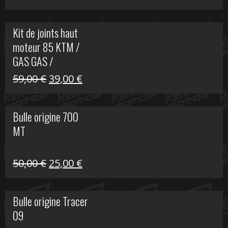
prix
prix
initial
actuel
Kit de joints haut
était :
est :
moteur 85 KTM /
165,00 €.
60,00 €.
GAS GAS /
HUSQVARNA
Le
Le
59,00
€
39,00
€
prix
prix
initial
actuel
Bulle origine 700
était :
est :
MT
59,00 €.
39,00 €.
Le
Le
50,00
€
25,00
€
prix
prix
initial
actuel
Bulle origine Tracer
était :
est :
09
50,00 €.
25,00 €.