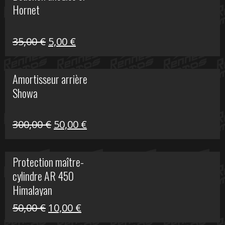
Hornet
76,20 €.
20,00 €.
Le
Le
35,00
€
5,00
€
prix
prix
initial
actuel
Amortisseur arrière
était :
est :
Showa
35,00 €.
5,00 €.
Le
Le
300,00
€
50,00
€
prix
prix
initial
actuel
Protection maître-
était :
est :
cylindre AR 450
300,00 €.
50,00 €.
Himalayan
Le
Le
50,00
€
10,00
€
prix
prix