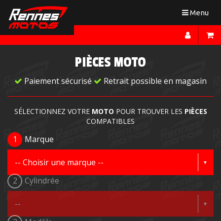
Toggle
Menu
navigation
PIÈCES MOTO
Paiement sécurisé
Retrait possible en magasin
SÉLECTIONNEZ VOTRE
MOTO
POUR TROUVER LES
PIÈCES
COMPATIBLES
1
Marque
2
Cylindrée