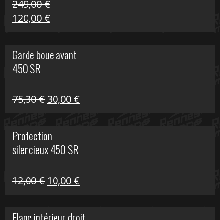
249,00
€
Le
Le
120,00
€
prix
prix
initial
actuel
Garde boue avant
était :
est :
450 SR
249,00 €.
120,00 €.
Le
Le
75,30
€
30,00
€
prix
prix
initial
actuel
Protection
était :
est :
silencieux 450 SR
75,30 €.
30,00 €.
Le
Le
12,00
€
10,00
€
prix
prix
initial
actuel
Flanc intérieur droit