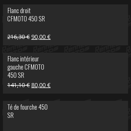
initial
actuel
Flanc droit
était :
est :
CFMOTO 450 SR
62,50 €.
15,00 €.
Le
Le
216,30
€
90,00
€
prix
prix
initial
actuel
Flanc intérieur
était :
est :
gauche CFMOTO
216,30 €.
90,00 €.
450 SR
Le
Le
141,10
€
80,00
€
prix
prix
initial
actuel
Té de fourche 450
était :
est :
SR
141,10 €.
80,00 €.