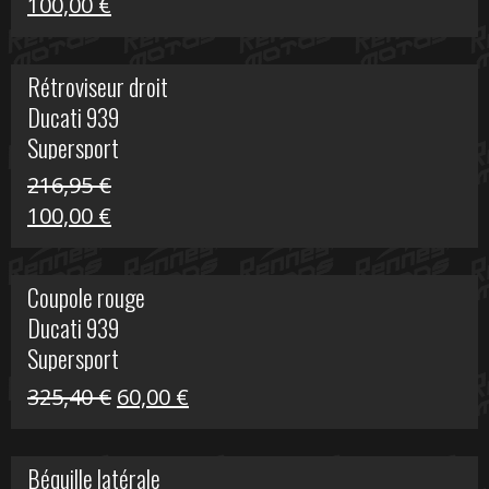
Le
Le
100,00
€
prix
prix
initial
actuel
Rétroviseur droit
était :
est :
Ducati 939
805,80 €.
100,00 €.
Supersport
216,95
€
Le
Le
100,00
€
prix
prix
initial
actuel
Coupole rouge
était :
est :
Ducati 939
216,95 €.
100,00 €.
Supersport
Le
Le
325,40
€
60,00
€
prix
prix
initial
actuel
Béquille latérale
était :
est :