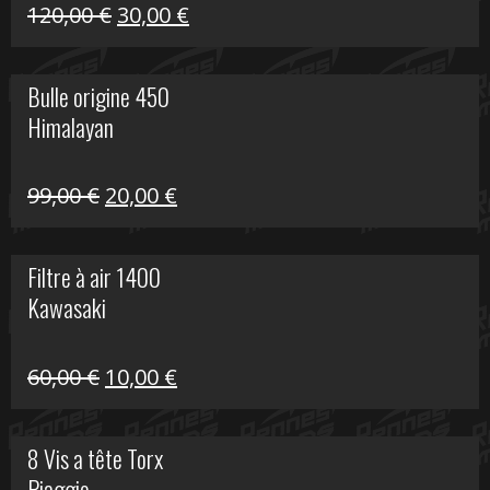
Himalayan
Le
Le
120,00
€
30,00
€
prix
prix
initial
actuel
Bulle origine 450
était :
est :
Himalayan
120,00 €.
30,00 €.
Le
Le
99,00
€
20,00
€
prix
prix
initial
actuel
Filtre à air 1400
était :
est :
Kawasaki
99,00 €.
20,00 €.
Le
Le
60,00
€
10,00
€
prix
prix
initial
actuel
8 Vis a tête Torx
était :
est :
Piaggio