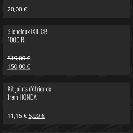
20,00
€
Silencieux IXIL CB
1000 R
519,00
€
Le
Le
150,00
€
prix
prix
initial
actuel
Kit joints d'étrier de
était :
est :
frein HONDA
519,00 €.
150,00 €.
Le
Le
11,15
€
5,00
€
prix
prix
initial
actuel