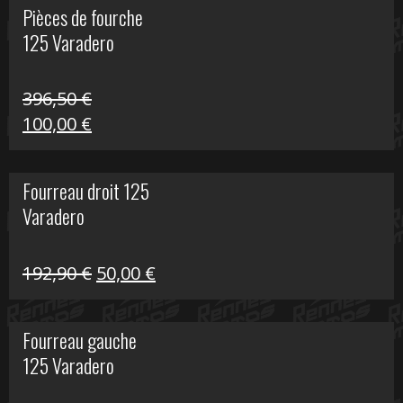
Pièces de fourche
était :
est :
125 Varadero
60,00 €.
20,00 €.
396,50
€
Le
Le
100,00
€
prix
prix
initial
actuel
Fourreau droit 125
était :
est :
Varadero
396,50 €.
100,00 €.
Le
Le
192,90
€
50,00
€
prix
prix
initial
actuel
Fourreau gauche
était :
est :
125 Varadero
192,90 €.
50,00 €.