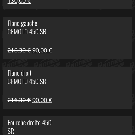
Le
Le
130,00
€
prix
prix
initial
actuel
Flanc gauche
était :
est :
CFMOTO 450 SR
218,50 €.
130,00 €.
Le
Le
216,30
€
90,00
€
prix
prix
initial
actuel
Flanc droit
était :
est :
CFMOTO 450 SR
216,30 €.
90,00 €.
Le
Le
216,30
€
90,00
€
prix
prix
initial
actuel
Fourche droite 450
était :
est :
SR
216,30 €.
90,00 €.