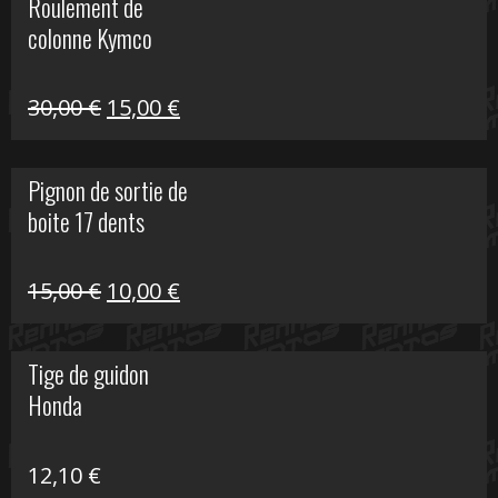
Roulement de
était :
est :
colonne Kymco
106,00 €.
50,00 €.
Le
Le
30,00
€
15,00
€
prix
prix
initial
actuel
Pignon de sortie de
était :
est :
boite 17 dents
30,00 €.
15,00 €.
Le
Le
15,00
€
10,00
€
prix
prix
initial
actuel
Tige de guidon
était :
est :
Honda
15,00 €.
10,00 €.
12,10
€