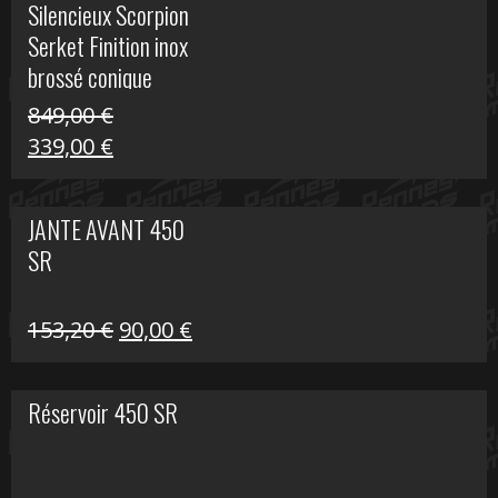
Silencieux Scorpion
était :
est :
Serket Finition inox
53,40 €.
25,00 €.
brossé conique
double Z 1000
849,00
€
Le
Le
339,00
€
prix
prix
initial
actuel
JANTE AVANT 450
était :
est :
SR
849,00 €.
339,00 €.
Le
Le
153,20
€
90,00
€
prix
prix
initial
actuel
Réservoir 450 SR
était :
est :
153,20 €.
90,00 €.