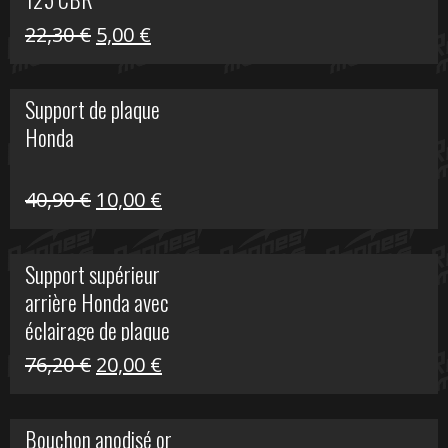
Le
Le
22,30
€
5,00
€
prix
prix
initial
actuel
Support de plaque
était :
est :
Honda
22,30 €.
5,00 €.
Le
Le
40,90
€
10,00
€
prix
prix
initial
actuel
Support supérieur
était :
est :
arrière Honda avec
40,90 €.
10,00 €.
éclairage de plaque
Le
Le
76,20
€
20,00
€
prix
prix
initial
actuel
Bouchon anodisé or
était :
est :