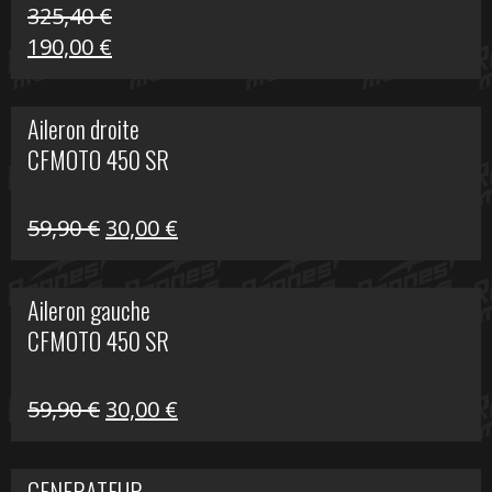
325,40
€
Le
Le
190,00
€
prix
prix
initial
actuel
Aileron droite
était :
est :
CFMOTO 450 SR
325,40 €.
190,00 €.
Le
Le
59,90
€
30,00
€
prix
prix
initial
actuel
Aileron gauche
était :
est :
CFMOTO 450 SR
59,90 €.
30,00 €.
Le
Le
59,90
€
30,00
€
prix
prix
initial
actuel
GENERATEUR