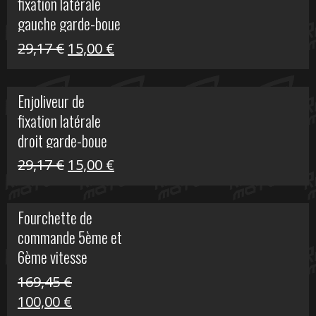
fixation latérale
305,00 €.
50,00 €.
gauche garde-boue
arrière Vulcan S
Le
Le
29,17
€
15,00
€
prix
prix
initial
actuel
Enjoliveur de
était :
est :
fixation latérale
29,17 €.
15,00 €.
droit garde-boue
arrière pour Vulcan
Le
Le
29,17
€
15,00
€
S
prix
prix
initial
actuel
Fourchette de
était :
est :
commande 5ème et
29,17 €.
15,00 €.
6ème vitesse
S1000R
169,45
€
Le
Le
100,00
€