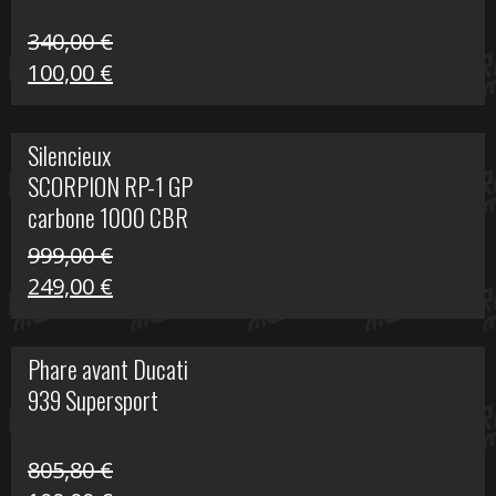
340,00
€
Le
Le
100,00
€
prix
prix
initial
actuel
Silencieux
était :
est :
SCORPION RP-1 GP
340,00 €.
100,00 €.
carbone 1000 CBR
RR
999,00
€
Le
Le
249,00
€
prix
prix
initial
actuel
Phare avant Ducati
était :
est :
939 Supersport
999,00 €.
249,00 €.
805,80
€