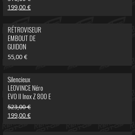
Le
Le
199,00
€
prix
prix
initial
actuel
RÉTROVISEUR
était :
est :
EMBOUT DE
516,00 €.
199,00 €.
GUIDON
55,00
€
Silencieux
LEOVINCE Néro
EVO II Inox Z 800 E
523,00
€
Le
Le
199,00
€
prix
prix
initial
actuel