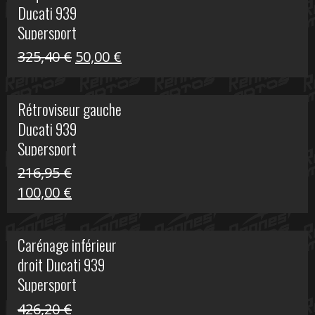
Ducati 939
325,40 €.
60,00 €.
Supersport
Le
Le
325,40
€
50,00
€
prix
prix
initial
actuel
Rétroviseur gauche
était :
est :
Ducati 939
325,40 €.
50,00 €.
Supersport
216,95
€
Le
Le
100,00
€
prix
prix
initial
actuel
Carénage inférieur
était :
est :
droit Ducati 939
216,95 €.
100,00 €.
Supersport
426,20
€