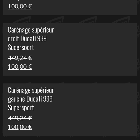
Le
Le
100,00
€
prix
prix
initial
actuel
Carénage supérieur
était :
est :
droit Ducati 939
426,20 €.
100,00 €.
Supersport
449,24
€
Le
Le
100,00
€
prix
prix
initial
actuel
Carénage supérieur
était :
est :
gauche Ducati 939
449,24 €.
100,00 €.
Supersport
449,24
€
Le
Le
100,00
€
prix
prix