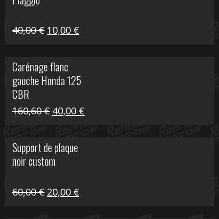
60,00 €.
10,00 €.
Le
Le
40,00
€
10,00
€
prix
prix
initial
actuel
Carénage flanc
était :
est :
gauche Honda 125
40,00 €.
10,00 €.
CBR
Le
Le
160,60
€
40,00
€
prix
prix
initial
actuel
Support de plaque
était :
est :
noir custom
160,60 €.
40,00 €.
Le
Le
60,00
€
20,00
€
prix
prix
initial
actuel