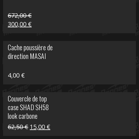
672,00
€
Le
Le
300,00
€
prix
prix
initial
actuel
Cache poussière de
était :
est :
direction MASAI
672,00 €.
300,00 €.
4,00
€
Couvercle de top
case SHAD SH58
look carbone
Le
Le
62,50
€
15,00
€
prix
prix