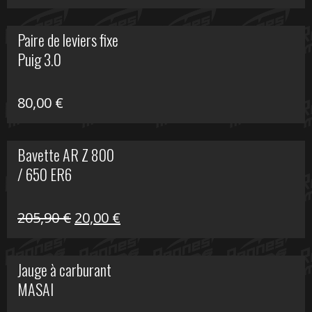
prix
prix
initial
actuel
Paire de leviers fixe
était :
est :
Puig 3.0
120,00 €.
90,00 €.
80,00
€
Bavette AR Z 800
/ 650 ER6
Le
Le
205,90
€
20,00
€
prix
prix
initial
actuel
Jauge à carburant
était :
est :
MASAI
205,90 €.
20,00 €.