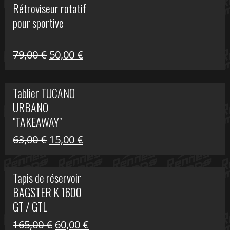
Rétroviseur rotatif
était :
est :
pour sportive
11,15 €.
5,00 €.
Le
Le
79,00
€
50,00
€
prix
prix
initial
actuel
Tablier TUCANO
était :
est :
URBANO
79,00 €.
50,00 €.
"TAKEAWAY"
Le
Le
63,00
€
15,00
€
prix
prix
initial
actuel
Tapis de réservoir
était :
est :
BAGSTER K 1600
63,00 €.
15,00 €.
GT / GTL
Le
Le
165,00
€
60,00
€