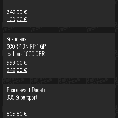
340,00
€
Le
Le
100,00
€
prix
prix
initial
actuel
Silencieux
était :
est :
SCORPION RP-1 GP
340,00 €.
100,00 €.
carbone 1000 CBR
RR
999,00
€
Le
Le
249,00
€
prix
prix
initial
actuel
Phare avant Ducati
était :
est :
939 Supersport
999,00 €.
249,00 €.
805,80
€