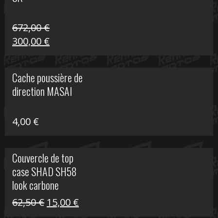
216,30 €.
90,00 €.
672,00
€
Le
Le
300,00
€
prix
prix
initial
actuel
Cache poussière de
était :
est :
direction MASAI
672,00 €.
300,00 €.
4,00
€
Couvercle de top
case SHAD SH58
look carbone
Le
Le
62,50
€
15,00
€
prix
prix