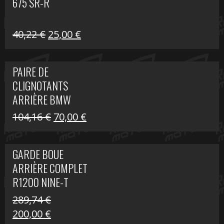
675 SR-R
Le
Le
40,22
€
25,00
€
prix
prix
initial
actuel
PAIRE DE
était :
est :
CLIGNOTANTS
40,22 €.
25,00 €.
ARRIÈRE BMW
R1200 NINE-T
Le
Le
104,16
€
70,00
€
SCRAMBLER
prix
prix
initial
actuel
GARDE BOUE
était :
est :
ARRIÈRE COMPLET
104,16 €.
70,00 €.
R1200 NINE-T
SCRAMBLER
289,74
€
Le
Le
200,00
€