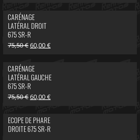
prix
prix
initial
actuel
CARÉNAGE
était :
est :
LATÉRAL DROIT
289,74 €.
200,00 €.
675 SR-R
Le
Le
75,50
€
60,00
€
prix
prix
initial
actuel
CARÉNAGE
était :
est :
LATÉRAL GAUCHE
75,50 €.
60,00 €.
675 SR-R
Le
Le
75,50
€
60,00
€
prix
prix
initial
actuel
ECOPE DE PHARE
était :
est :
DROITE 675 SR-R
75,50 €.
60,00 €.