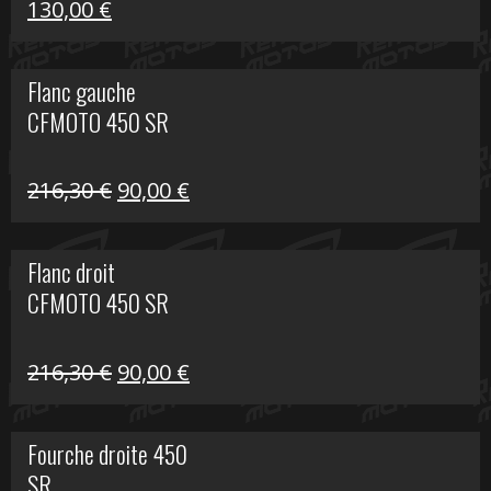
Le
Le
130,00
€
prix
prix
initial
actuel
Flanc gauche
était :
est :
CFMOTO 450 SR
218,50 €.
130,00 €.
Le
Le
216,30
€
90,00
€
prix
prix
initial
actuel
Flanc droit
était :
est :
CFMOTO 450 SR
216,30 €.
90,00 €.
Le
Le
216,30
€
90,00
€
prix
prix
initial
actuel
Fourche droite 450
était :
est :
SR