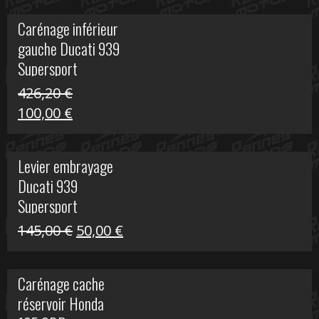
initial
actuel
Carénage inférieur
était :
est :
gauche Ducati 939
449,24 €.
100,00 €.
Supersport
426,20
€
Le
Le
100,00
€
prix
prix
initial
actuel
Levier embrayage
était :
est :
Ducati 939
426,20 €.
100,00 €.
Supersport
Le
Le
145,00
€
50,00
€
prix
prix
initial
actuel
Carénage cache
était :
est :
réservoir Honda
145,00 €.
50,00 €.