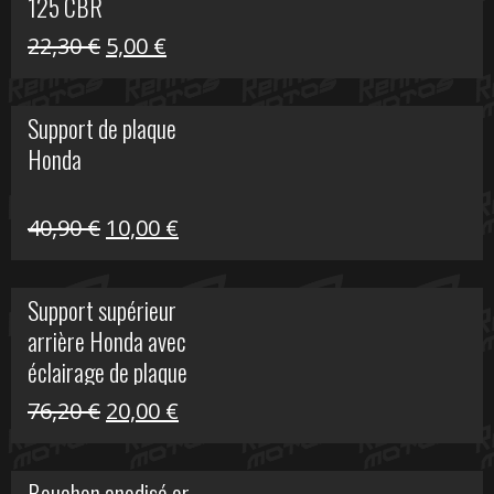
125 CBR
Le
Le
22,30
€
5,00
€
prix
prix
initial
actuel
Support de plaque
était :
est :
Honda
22,30 €.
5,00 €.
Le
Le
40,90
€
10,00
€
prix
prix
initial
actuel
Support supérieur
était :
est :
arrière Honda avec
40,90 €.
10,00 €.
éclairage de plaque
Le
Le
76,20
€
20,00
€
prix
prix
initial
actuel
Bouchon anodisé or