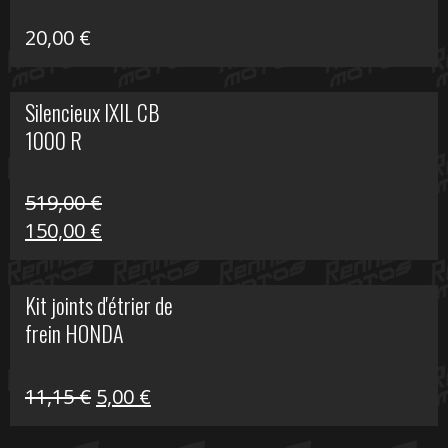
20,00
€
Silencieux IXIL CB
1000 R
519,00
€
Le
Le
150,00
€
prix
prix
initial
actuel
Kit joints d'étrier de
était :
est :
frein HONDA
519,00 €.
150,00 €.
Le
Le
11,15
€
5,00
€
prix
prix