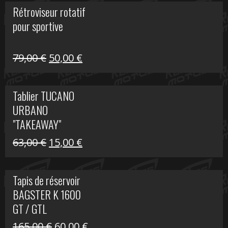
initial
actuel
Rétroviseur rotatif
était :
est :
pour sportive
11,15 €.
5,00 €.
Le
Le
79,00
€
50,00
€
prix
prix
initial
actuel
Tablier TUCANO
était :
est :
URBANO
79,00 €.
50,00 €.
"TAKEAWAY"
Le
Le
63,00
€
15,00
€
prix
prix
initial
actuel
Tapis de réservoir
était :
est :
BAGSTER K 1600
63,00 €.
15,00 €.
GT / GTL
Le
Le
165,00
€
60,00
€