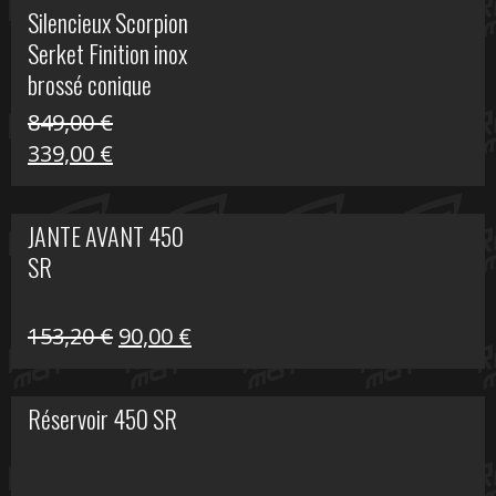
initial
actuel
Silencieux Scorpion
était :
est :
Serket Finition inox
53,40 €.
25,00 €.
brossé conique
double Z 1000
849,00
€
Le
Le
339,00
€
prix
prix
initial
actuel
JANTE AVANT 450
était :
est :
SR
849,00 €.
339,00 €.
Le
Le
153,20
€
90,00
€
prix
prix
initial
actuel
Réservoir 450 SR
était :
est :
153,20 €.
90,00 €.