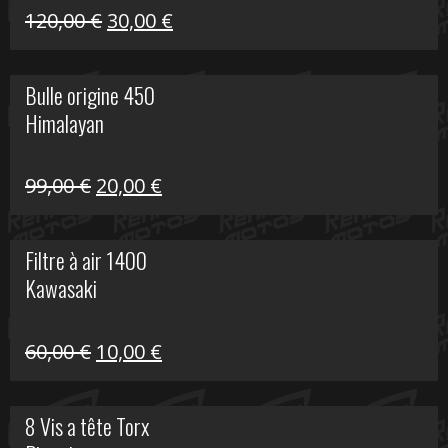
Himalayan
Le
Le
120,00
€
30,00
€
prix
prix
initial
actuel
Bulle origine 450
était :
est :
Himalayan
120,00 €.
30,00 €.
Le
Le
99,00
€
20,00
€
prix
prix
initial
actuel
Filtre à air 1400
était :
est :
Kawasaki
99,00 €.
20,00 €.
Le
Le
60,00
€
10,00
€
prix
prix
initial
actuel
8 Vis a tête Torx
était :
est :