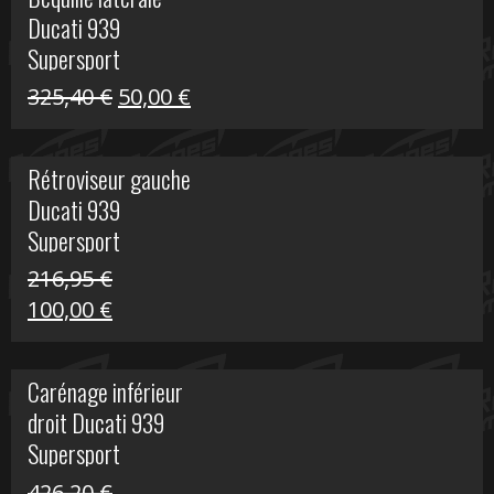
était :
est :
Ducati 939
325,40 €.
60,00 €.
Supersport
Le
Le
325,40
€
50,00
€
prix
prix
initial
actuel
Rétroviseur gauche
était :
est :
Ducati 939
325,40 €.
50,00 €.
Supersport
216,95
€
Le
Le
100,00
€
prix
prix
initial
actuel
Carénage inférieur
était :
est :
droit Ducati 939
216,95 €.
100,00 €.
Supersport
426,20
€