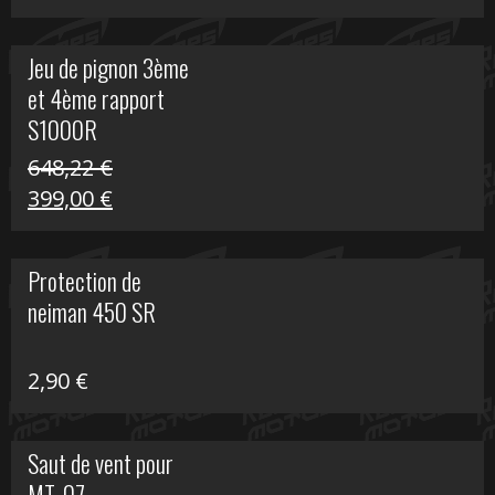
prix
prix
initial
actuel
Jeu de pignon 3ème
était :
est :
et 4ème rapport
169,45 €.
100,00 €.
S1000R
648,22
€
Le
Le
399,00
€
prix
prix
initial
actuel
Protection de
était :
est :
neiman 450 SR
648,22 €.
399,00 €.
2,90
€
Saut de vent pour
MT-07