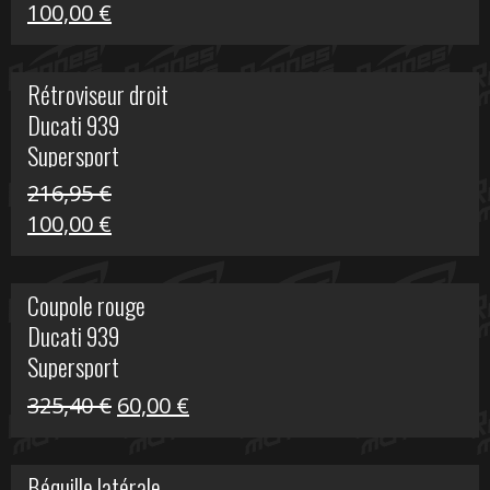
Le
Le
100,00
€
prix
prix
initial
actuel
Rétroviseur droit
était :
est :
Ducati 939
805,80 €.
100,00 €.
Supersport
216,95
€
Le
Le
100,00
€
prix
prix
initial
actuel
Coupole rouge
était :
est :
Ducati 939
216,95 €.
100,00 €.
Supersport
Le
Le
325,40
€
60,00
€
prix
prix
initial
actuel
Béquille latérale