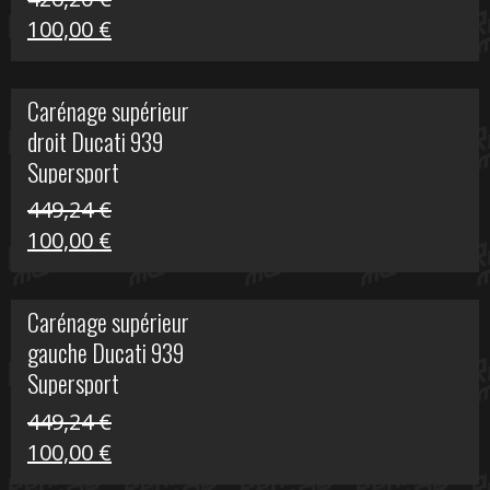
Le
Le
100,00
€
prix
prix
initial
actuel
Carénage supérieur
était :
est :
droit Ducati 939
426,20 €.
100,00 €.
Supersport
449,24
€
Le
Le
100,00
€
prix
prix
initial
actuel
Carénage supérieur
était :
est :
gauche Ducati 939
449,24 €.
100,00 €.
Supersport
449,24
€
Le
Le
100,00
€
prix
prix