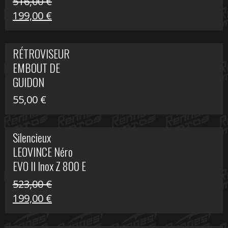
516,00
€
Le
Le
199,00
€
prix
prix
initial
actuel
RÉTROVISEUR
était :
est :
EMBOUT DE
516,00 €.
199,00 €.
GUIDON
55,00
€
Silencieux
LEOVINCE Néro
EVO II Inox Z 800 E
523,00
€
Le
Le
199,00
€
prix
prix
initial
actuel