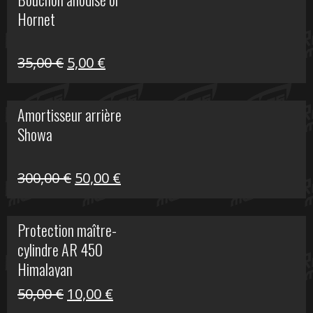
était :
est :
Hornet
76,20 €.
20,00 €.
Le
Le
35,00
€
5,00
€
prix
prix
initial
actuel
Amortisseur arrière
était :
est :
Showa
35,00 €.
5,00 €.
Le
Le
300,00
€
50,00
€
prix
prix
initial
actuel
Protection maître-
était :
est :
cylindre AR 450
300,00 €.
50,00 €.
Himalayan
Le
Le
50,00
€
10,00
€
prix
prix