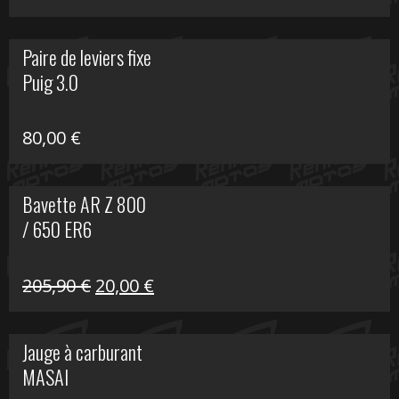
prix
prix
initial
actuel
Paire de leviers fixe
était :
est :
Puig 3.0
120,00 €.
90,00 €.
80,00
€
Bavette AR Z 800
/ 650 ER6
Le
Le
205,90
€
20,00
€
prix
prix
initial
actuel
Jauge à carburant
était :
est :
MASAI
205,90 €.
20,00 €.