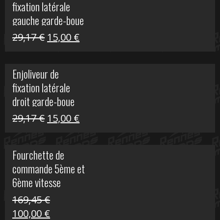
fixation latérale
305,00 €.
50,00 €.
gauche garde-boue
arrière Vulcan S
Le
Le
29,17
€
15,00
€
prix
prix
initial
actuel
Enjoliveur de
était :
est :
fixation latérale
29,17 €.
15,00 €.
droit garde-boue
arrière pour Vulcan
Le
Le
29,17
€
15,00
€
S
prix
prix
initial
actuel
Fourchette de
était :
est :
commande 5ème et
29,17 €.
15,00 €.
6ème vitesse
S1000R
169,45
€
Le
Le
100,00
€