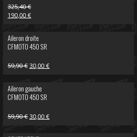
325,40
€
Le
Le
190,00
€
prix
prix
initial
actuel
Aileron droite
était :
est :
CFMOTO 450 SR
325,40 €.
190,00 €.
Le
Le
59,90
€
30,00
€
prix
prix
initial
actuel
Aileron gauche
était :
est :
CFMOTO 450 SR
59,90 €.
30,00 €.
Le
Le
59,90
€
30,00
€
prix
prix
initial
actuel