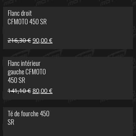
initial
actuel
Flanc droit
était :
est :
CFMOTO 450 SR
62,50 €.
15,00 €.
Le
Le
216,30
€
90,00
€
prix
prix
initial
actuel
Flanc intérieur
était :
est :
gauche CFMOTO
216,30 €.
90,00 €.
450 SR
Le
Le
141,10
€
80,00
€
prix
prix
initial
actuel
Té de fourche 450
était :
est :
SR
141,10 €.
80,00 €.