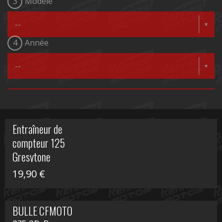
3
Modèle
4
Année
Entraîneur de
compteur 125
Gresytone
19,90
€
BULLE CFMOTO