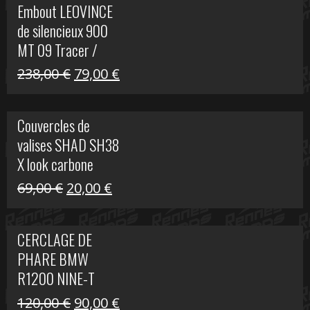
Embout LEOVINCE
était :
est :
de silencieux 900
523,00 €.
199,00 €.
MT 09 Tracer /
Tracer GT
Le
Le
238,00
€
79,00
€
prix
prix
initial
actuel
Couvercles de
était :
est :
valises SHAD SH38
238,00 €.
79,00 €.
X look carbone
Le
Le
69,00
€
20,00
€
prix
prix
initial
actuel
CERCLAGE DE
était :
est :
PHARE BMW
69,00 €.
20,00 €.
R1200 NINE-T
Le
Le
120,00
€
90,00
€