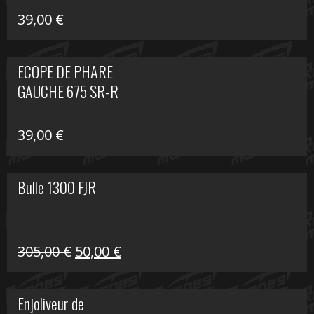
39,00
€
ECOPE DE PHARE
GAUCHE 675 SR-R
39,00
€
Bulle 1300 FJR
Le
Le
305,00
€
50,00
€
prix
prix
initial
actuel
Enjoliveur de
était :
est :