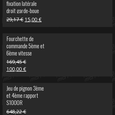
fixation latérale
29,17 €.
15,00 €.
droit garde-boue
arrière pour Vulcan
Le
Le
29,17
€
15,00
€
S
prix
prix
initial
actuel
Fourchette de
était :
est :
commande 5ème et
29,17 €.
15,00 €.
6ème vitesse
S1000R
169,45
€
Le
Le
100,00
€
prix
prix
initial
actuel
Jeu de pignon 3ème
était :
est :
et 4ème rapport
169,45 €.
100,00 €.
S1000R
648,22
€