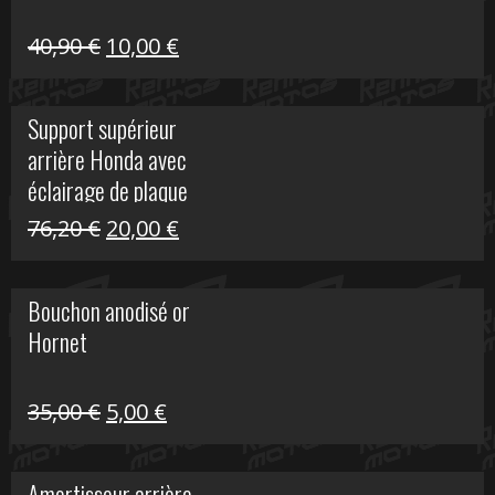
Le
Le
40,90
€
10,00
€
prix
prix
initial
actuel
Support supérieur
était :
est :
arrière Honda avec
40,90 €.
10,00 €.
éclairage de plaque
Le
Le
76,20
€
20,00
€
prix
prix
initial
actuel
Bouchon anodisé or
était :
est :
Hornet
76,20 €.
20,00 €.
Le
Le
35,00
€
5,00
€
prix
prix
initial
actuel
Amortisseur arrière