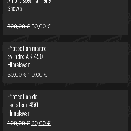
était :
est :
Showa
35,00 €.
5,00 €.
Le
Le
300,00
€
50,00
€
prix
prix
initial
actuel
Protection maître-
était :
est :
cylindre AR 450
300,00 €.
50,00 €.
Himalayan
Le
Le
50,00
€
10,00
€
prix
prix
initial
actuel
Protection de
était :
est :
radiateur 450
50,00 €.
10,00 €.
Himalayan
Le
Le
100,00
€
20,00
€
prix
prix