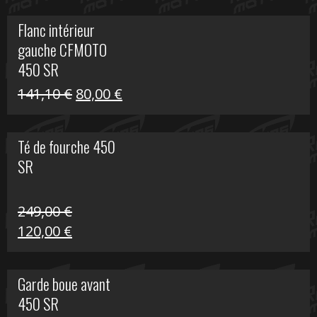
initial
actuel
Flanc intérieur
était :
est :
gauche CFMOTO
216,30 €.
90,00 €.
450 SR
Le
Le
141,10
€
80,00
€
prix
prix
initial
actuel
Té de fourche 450
était :
est :
SR
141,10 €.
80,00 €.
249,00
€
Le
Le
120,00
€
prix
prix
initial
actuel
Garde boue avant
était :
est :
450 SR
249,00 €.
120,00 €.