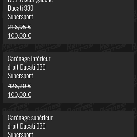
était :
est :
Ducati 939
325,40 €.
50,00 €.
Supersport
216,95
€
Le
Le
100,00
€
prix
prix
initial
actuel
Carénage inférieur
était :
est :
droit Ducati 939
216,95 €.
100,00 €.
Supersport
426,20
€
Le
Le
100,00
€
prix
prix
initial
actuel
Carénage supérieur
était :
est :
droit Ducati 939
426,20 €.
100,00 €.
Supersport