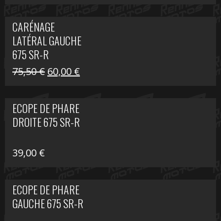
prix
prix
initial
actuel
CARÉNAGE
était :
est :
LATÉRAL GAUCHE
75,50 €.
60,00 €.
675 SR-R
Le
Le
75,50
€
60,00
€
prix
prix
initial
actuel
ECOPE DE PHARE
était :
est :
DROITE 675 SR-R
75,50 €.
60,00 €.
39,00
€
ECOPE DE PHARE
GAUCHE 675 SR-R