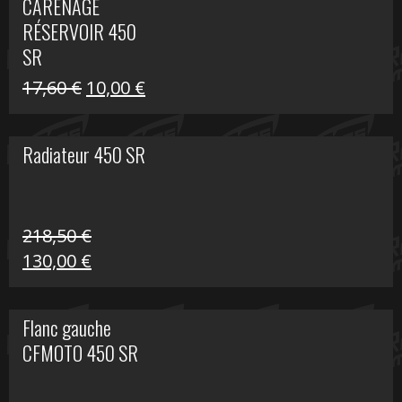
CARÉNAGE
était :
est :
RÉSERVOIR 450
119,69 €.
80,00 €.
SR
Le
Le
17,60
€
10,00
€
prix
prix
initial
actuel
Radiateur 450 SR
était :
est :
17,60 €.
10,00 €.
218,50
€
Le
Le
130,00
€
prix
prix
initial
actuel
Flanc gauche
était :
est :
CFMOTO 450 SR
218,50 €.
130,00 €.