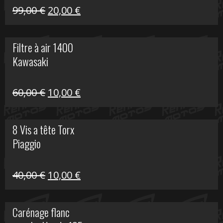
Le
Le
99,00
€
20,00
€
prix
prix
initial
actuel
Filtre à air 1400
était :
est :
Kawasaki
99,00 €.
20,00 €.
Le
Le
60,00
€
10,00
€
prix
prix
initial
actuel
8 Vis a tête Torx
était :
est :
Piaggio
60,00 €.
10,00 €.
Le
Le
40,00
€
10,00
€
prix
prix
initial
actuel
Carénage flanc
était :
est :