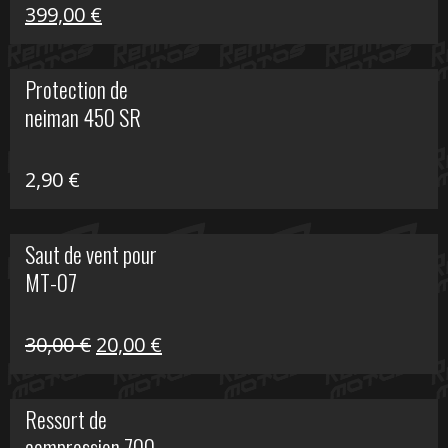
Le
Le
399,00
€
prix
prix
initial
actuel
Protection de
était :
est :
neiman 450 SR
648,22 €.
399,00 €.
2,90
€
Saut de vent pour
MT-07
Le
Le
30,00
€
20,00
€
prix
prix
initial
actuel
Ressort de
était :
est :
compression 700