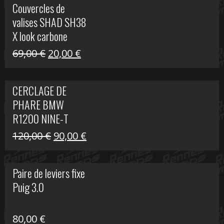
Couvercles de
était :
est :
valises SHAD SH38
238,00 €.
79,00 €.
X look carbone
Le
Le
69,00
€
20,00
€
prix
prix
initial
actuel
CERCLAGE DE
était :
est :
PHARE BMW
69,00 €.
20,00 €.
R1200 NINE-T
Le
Le
120,00
€
90,00
€
prix
prix
initial
actuel
Paire de leviers fixe
était :
est :
Puig 3.0
120,00 €.
90,00 €.
80,00
€