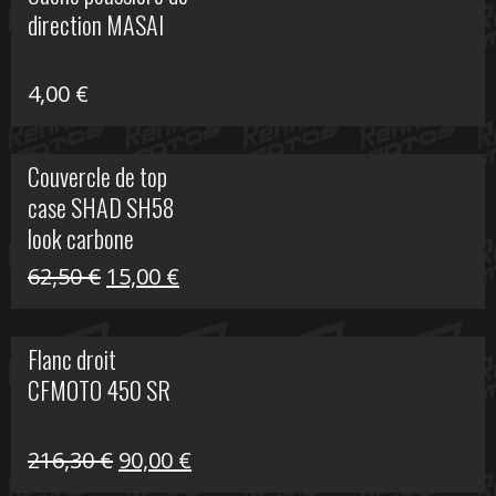
était :
est :
direction MASAI
672,00 €.
300,00 €.
4,00
€
Couvercle de top
case SHAD SH58
look carbone
Le
Le
62,50
€
15,00
€
prix
prix
initial
actuel
Flanc droit
était :
est :
CFMOTO 450 SR
62,50 €.
15,00 €.
Le
Le
216,30
€
90,00
€
prix
prix