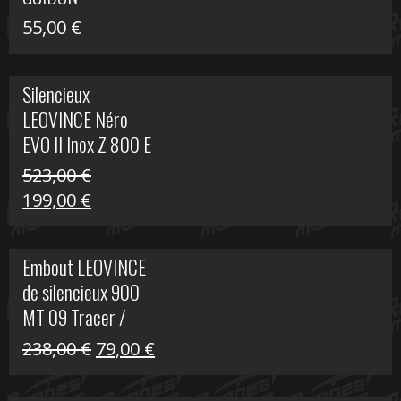
55,00
€
Silencieux
LEOVINCE Néro
EVO II Inox Z 800 E
523,00
€
Le
Le
199,00
€
prix
prix
initial
actuel
Embout LEOVINCE
était :
est :
de silencieux 900
523,00 €.
199,00 €.
MT 09 Tracer /
Tracer GT
Le
Le
238,00
€
79,00
€
prix
prix
initial
actuel