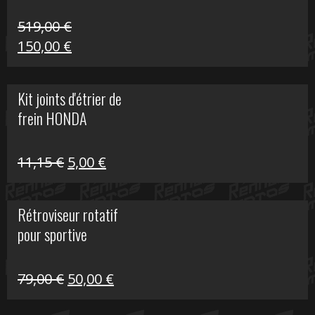
519,00
€
Le
Le
150,00
€
prix
prix
initial
actuel
Kit joints d'étrier de
était :
est :
frein HONDA
519,00 €.
150,00 €.
Le
Le
11,15
€
5,00
€
prix
prix
initial
actuel
Rétroviseur rotatif
était :
est :
pour sportive
11,15 €.
5,00 €.
Le
Le
79,00
€
50,00
€
prix
prix