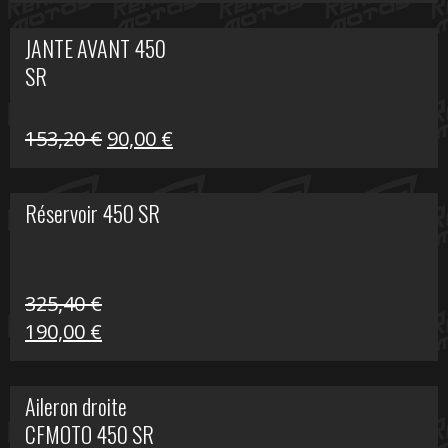
prix
prix
initial
actuel
JANTE AVANT 450
était :
est :
SR
849,00 €.
339,00 €.
Le
Le
153,20
€
90,00
€
prix
prix
initial
actuel
Réservoir 450 SR
était :
est :
153,20 €.
90,00 €.
325,40
€
Le
Le
190,00
€
prix
prix
initial
actuel
Aileron droite
était :
est :
CFMOTO 450 SR
325,40 €.
190,00 €.