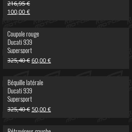
216,95
€
Le
Le
100,00
€
prix
prix
initial
actuel
Coupole rouge
était :
est :
Ducati 939
216,95 €.
100,00 €.
Supersport
Le
Le
325,40
€
60,00
€
prix
prix
initial
actuel
Béquille latérale
était :
est :
Ducati 939
325,40 €.
60,00 €.
Supersport
Le
Le
325,40
€
50,00
€
prix
prix
initial
actuel
Rétroviseur gauche