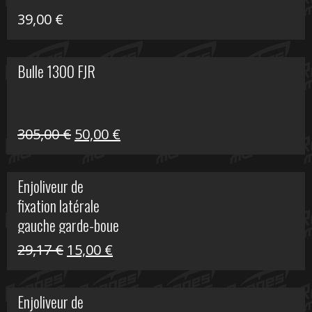
39,00
€
Bulle 1300 FJR
Le
Le
305,00
€
50,00
€
prix
prix
initial
actuel
Enjoliveur de
était :
est :
fixation latérale
305,00 €.
50,00 €.
gauche garde-boue
arrière Vulcan S
Le
Le
29,17
€
15,00
€
prix
prix
initial
actuel
Enjoliveur de
était :
est :