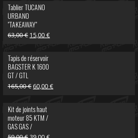
initial
actuel
Tablier TUCANO
était :
est :
URBANO
79,00 €.
50,00 €.
"TAKEAWAY"
Le
Le
63,00
€
15,00
€
prix
prix
initial
actuel
Tapis de réservoir
était :
est :
BAGSTER K 1600
63,00 €.
15,00 €.
GT / GTL
Le
Le
165,00
€
60,00
€
prix
prix
initial
actuel
Kit de joints haut
était :
est :
moteur 85 KTM /
165,00 €.
60,00 €.
GAS GAS /
HUSQVARNA
Le
Le
59,00
€
39,00
€