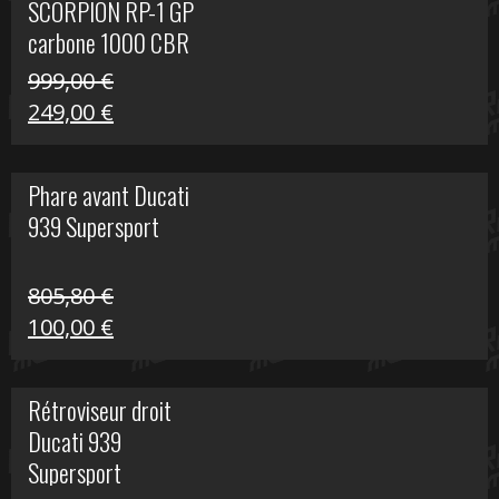
SCORPION RP-1 GP
340,00 €.
100,00 €.
carbone 1000 CBR
RR
999,00
€
Le
Le
249,00
€
prix
prix
initial
actuel
Phare avant Ducati
était :
est :
939 Supersport
999,00 €.
249,00 €.
805,80
€
Le
Le
100,00
€
prix
prix
initial
actuel
Rétroviseur droit
était :
est :
Ducati 939
805,80 €.
100,00 €.
Supersport