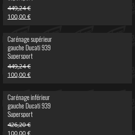
449,24
€
Le
Le
100,00
€
prix
prix
initial
actuel
Carénage supérieur
était :
est :
gauche Ducati 939
449,24 €.
100,00 €.
Supersport
449,24
€
Le
Le
100,00
€
prix
prix
initial
actuel
Carénage inférieur
était :
est :
gauche Ducati 939
449,24 €.
100,00 €.
Supersport
426,20
€
Le
Le
100,00
€