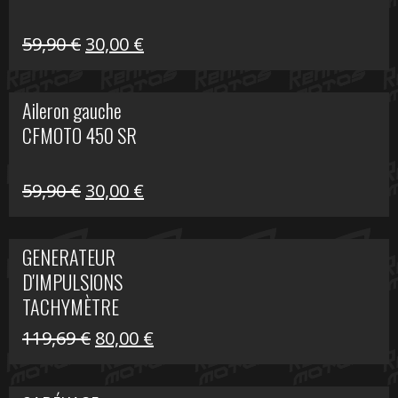
Le
Le
59,90
€
30,00
€
prix
prix
initial
actuel
Aileron gauche
était :
est :
CFMOTO 450 SR
59,90 €.
30,00 €.
Le
Le
59,90
€
30,00
€
prix
prix
initial
actuel
GENERATEUR
était :
est :
D'IMPULSIONS
59,90 €.
30,00 €.
TACHYMÈTRE
R1200 C
Le
Le
119,69
€
80,00
€
prix
prix
initial
actuel