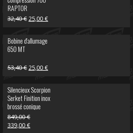
30,00 €.
20,00 €.
RAPTOR
Le
Le
32,40
€
25,00
€
prix
prix
initial
actuel
Bobine d'allumage
était :
est :
650 MT
32,40 €.
25,00 €.
Le
Le
53,40
€
25,00
€
prix
prix
initial
actuel
Silencieux Scorpion
était :
est :
Serket Finition inox
53,40 €.
25,00 €.
brossé conique
double Z 1000
849,00
€
Le
Le
339,00
€