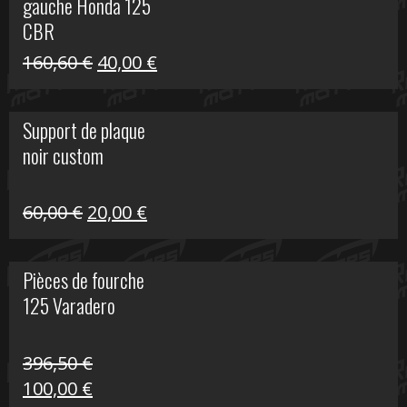
gauche Honda 125
40,00 €.
10,00 €.
CBR
Le
Le
160,60
€
40,00
€
prix
prix
initial
actuel
Support de plaque
était :
est :
noir custom
160,60 €.
40,00 €.
Le
Le
60,00
€
20,00
€
prix
prix
initial
actuel
Pièces de fourche
était :
est :
125 Varadero
60,00 €.
20,00 €.
396,50
€
Le
Le
100,00
€