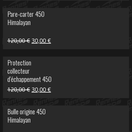
initial
actuel
Pare-carter 450
était :
est :
Himalayan
100,00 €.
20,00 €.
Le
Le
120,00
€
30,00
€
prix
prix
initial
actuel
Protection
était :
est :
collecteur
120,00 €.
30,00 €.
d’échappement 450
Himalayan
Le
Le
120,00
€
30,00
€
prix
prix
initial
actuel
Bulle origine 450
était :
est :
Himalayan
120,00 €.
30,00 €.