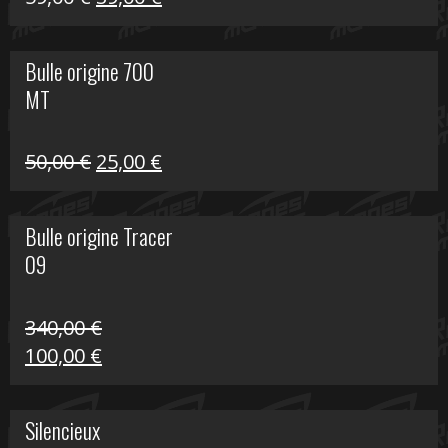
prix
prix
initial
actuel
Bulle origine 700
était :
est :
MT
59,00 €.
39,00 €.
Le
Le
50,00
€
25,00
€
prix
prix
initial
actuel
Bulle origine Tracer
était :
est :
09
50,00 €.
25,00 €.
340,00
€
Le
Le
100,00
€
prix
prix
initial
actuel
Silencieux
était :
est :