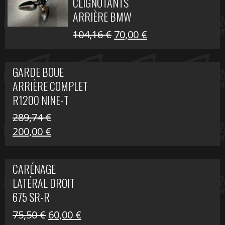
CLIGNOTANTS
40,22 €.
25,00 €.
ARRIÈRE BMW
R1200 NINE-T
Le
Le
104,16
€
70,00
€
SCRAMBLER
prix
prix
initial
actuel
GARDE BOUE
était :
est :
ARRIÈRE COMPLET
104,16 €.
70,00 €.
R1200 NINE-T
SCRAMBLER
289,74
€
Le
Le
200,00
€
prix
prix
initial
actuel
CARÉNAGE
était :
est :
LATÉRAL DROIT
289,74 €.
200,00 €.
675 SR-R
Le
Le
75,50
€
60,00
€