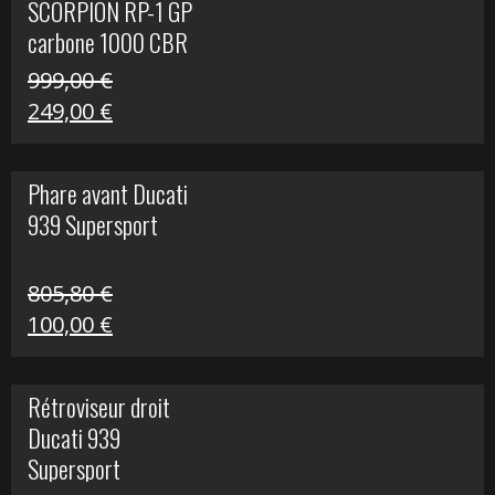
SCORPION RP-1 GP
340,00 €.
100,00 €.
carbone 1000 CBR
RR
999,00
€
Le
Le
249,00
€
prix
prix
initial
actuel
Phare avant Ducati
était :
est :
939 Supersport
999,00 €.
249,00 €.
805,80
€
Le
Le
100,00
€
prix
prix
initial
actuel
Rétroviseur droit
était :
est :
Ducati 939
805,80 €.
100,00 €.
Supersport