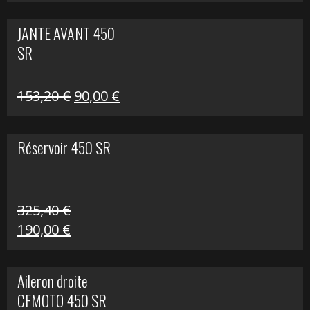
prix
prix
initial
actuel
JANTE AVANT 450
était :
est :
SR
849,00 €.
339,00 €.
Le
Le
153,20
€
90,00
€
prix
prix
initial
actuel
Réservoir 450 SR
était :
est :
153,20 €.
90,00 €.
325,40
€
Le
Le
190,00
€
prix
prix
initial
actuel
Aileron droite
était :
est :
CFMOTO 450 SR
325,40 €.
190,00 €.