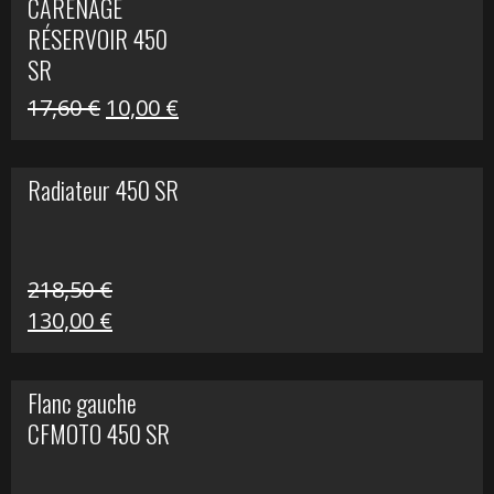
CARÉNAGE
était :
est :
RÉSERVOIR 450
119,69 €.
80,00 €.
SR
Le
Le
17,60
€
10,00
€
prix
prix
initial
actuel
Radiateur 450 SR
était :
est :
17,60 €.
10,00 €.
218,50
€
Le
Le
130,00
€
prix
prix
initial
actuel
Flanc gauche
était :
est :
CFMOTO 450 SR
218,50 €.
130,00 €.