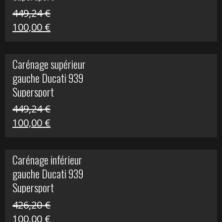
449,24
€
Le
Le
100,00
€
prix
prix
initial
actuel
Carénage supérieur
était :
est :
gauche Ducati 939
449,24 €.
100,00 €.
Supersport
449,24
€
Le
Le
100,00
€
prix
prix
initial
actuel
Carénage inférieur
était :
est :
gauche Ducati 939
449,24 €.
100,00 €.
Supersport
426,20
€
Le
Le
100,00
€