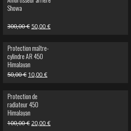
était :
est :
Showa
35,00 €.
5,00 €.
Le
Le
300,00
€
50,00
€
prix
prix
initial
actuel
Protection maître-
était :
est :
cylindre AR 450
300,00 €.
50,00 €.
Himalayan
Le
Le
50,00
€
10,00
€
prix
prix
initial
actuel
Protection de
était :
est :
radiateur 450
50,00 €.
10,00 €.
Himalayan
Le
Le
100,00
€
20,00
€
prix
prix