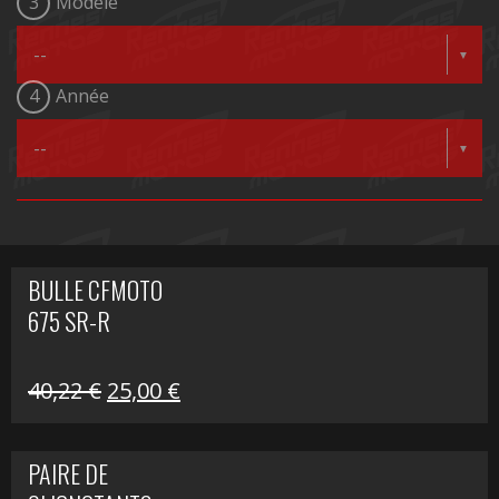
3
Modèle
4
Année
BULLE CFMOTO
675 SR-R
Le
Le
40,22
€
25,00
€
prix
prix
initial
actuel
PAIRE DE
était :
est :