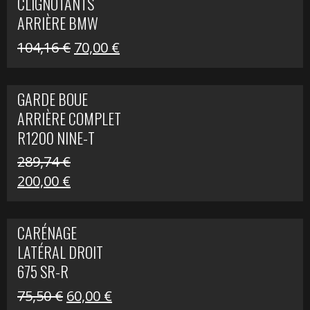
CLIGNOTANTS
40,22 €.
25,00 €.
ARRIÈRE BMW
R1200 NINE-T
Le
Le
104,16
€
70,00
€
SCRAMBLER
prix
prix
initial
actuel
GARDE BOUE
était :
est :
ARRIÈRE COMPLET
104,16 €.
70,00 €.
R1200 NINE-T
SCRAMBLER
289,74
€
Le
Le
200,00
€
prix
prix
initial
actuel
CARÉNAGE
était :
est :
LATÉRAL DROIT
289,74 €.
200,00 €.
675 SR-R
Le
Le
75,50
€
60,00
€