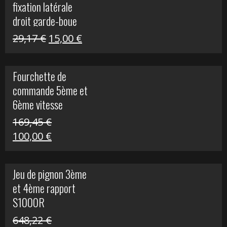
fixation latérale
29,17 €.
15,00 €.
droit garde-boue
arrière pour Vulcan
Le
Le
29,17
€
15,00
€
S
prix
prix
initial
actuel
Fourchette de
était :
est :
commande 5ème et
29,17 €.
15,00 €.
6ème vitesse
S1000R
169,45
€
Le
Le
100,00
€
prix
prix
initial
actuel
Jeu de pignon 3ème
était :
est :
et 4ème rapport
169,45 €.
100,00 €.
S1000R
648,22
€