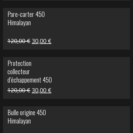
initial
actuel
Pare-carter 450
était :
est :
Himalayan
100,00 €.
20,00 €.
Le
Le
120,00
€
30,00
€
prix
prix
initial
actuel
Protection
était :
est :
collecteur
120,00 €.
30,00 €.
d’échappement 450
Himalayan
Le
Le
120,00
€
30,00
€
prix
prix
initial
actuel
Bulle origine 450
était :
est :
Himalayan
120,00 €.
30,00 €.