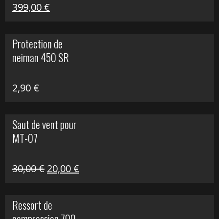
Le
Le
399,00
€
prix
prix
initial
actuel
Protection de
était :
est :
neiman 450 SR
648,22 €.
399,00 €.
2,90
€
Saut de vent pour
MT-07
Le
Le
30,00
€
20,00
€
prix
prix
initial
actuel
Ressort de
était :
est :
compression 700