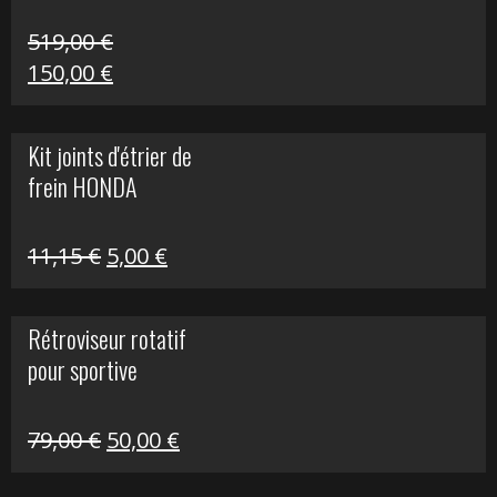
519,00
€
Le
Le
150,00
€
prix
prix
initial
actuel
Kit joints d'étrier de
était :
est :
frein HONDA
519,00 €.
150,00 €.
Le
Le
11,15
€
5,00
€
prix
prix
initial
actuel
Rétroviseur rotatif
était :
est :
pour sportive
11,15 €.
5,00 €.
Le
Le
79,00
€
50,00
€
prix
prix