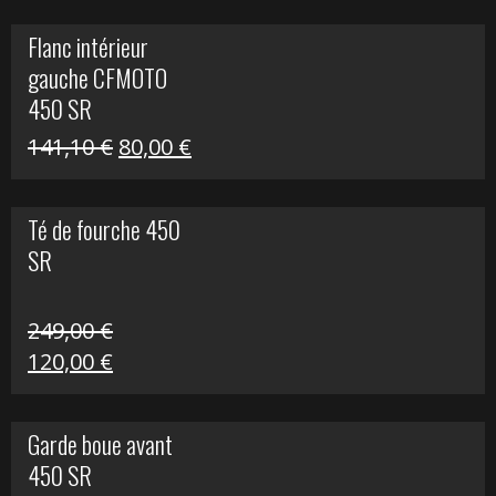
initial
actuel
Flanc intérieur
était :
est :
gauche CFMOTO
216,30 €.
90,00 €.
450 SR
Le
Le
141,10
€
80,00
€
prix
prix
initial
actuel
Té de fourche 450
était :
est :
SR
141,10 €.
80,00 €.
249,00
€
Le
Le
120,00
€
prix
prix
initial
actuel
Garde boue avant
était :
est :
450 SR
249,00 €.
120,00 €.