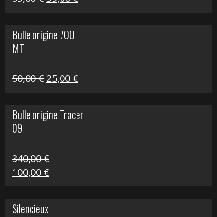
prix
prix
initial
actuel
Bulle origine 700
était :
est :
MT
59,00 €.
39,00 €.
Le
Le
50,00
€
25,00
€
prix
prix
initial
actuel
Bulle origine Tracer
était :
est :
09
50,00 €.
25,00 €.
340,00
€
Le
Le
100,00
€
prix
prix
initial
actuel
Silencieux
était :
est :