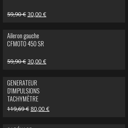
Le
Le
59,90
€
30,00
€
prix
prix
initial
actuel
Aileron gauche
était :
est :
CFMOTO 450 SR
59,90 €.
30,00 €.
Le
Le
59,90
€
30,00
€
prix
prix
initial
actuel
GENERATEUR
était :
est :
D'IMPULSIONS
59,90 €.
30,00 €.
TACHYMÈTRE
R1200 C
Le
Le
119,69
€
80,00
€
prix
prix
initial
actuel