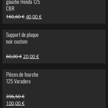
gauche Honda 125
40,00 €.
10,00 €.
CBR
Le
Le
160,60
€
40,00
€
prix
prix
initial
actuel
Support de plaque
était :
est :
noir custom
160,60 €.
40,00 €.
Le
Le
60,00
€
20,00
€
prix
prix
initial
actuel
Pièces de fourche
était :
est :
125 Varadero
60,00 €.
20,00 €.
396,50
€
Le
Le
100,00
€