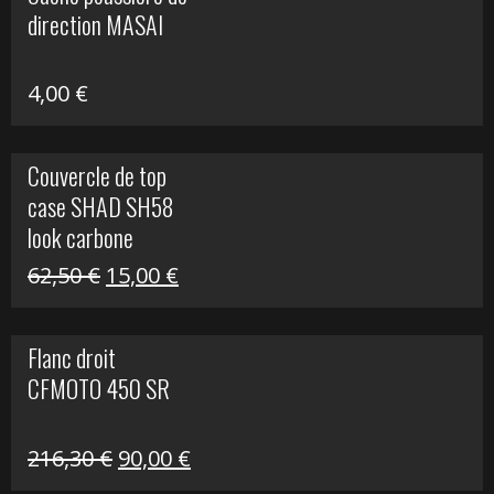
était :
est :
direction MASAI
672,00 €.
300,00 €.
4,00
€
Couvercle de top
case SHAD SH58
look carbone
Le
Le
62,50
€
15,00
€
prix
prix
initial
actuel
Flanc droit
était :
est :
CFMOTO 450 SR
62,50 €.
15,00 €.
Le
Le
216,30
€
90,00
€
prix
prix