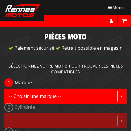
Toggle
Menu
navigation
PIÈCES MOTO
Paiement sécurisé
Retrait possible en magasin
SÉLECTIONNEZ VOTRE
MOTO
POUR TROUVER LES
PIÈCES
COMPATIBLES
1
Marque
2
Cylindrée