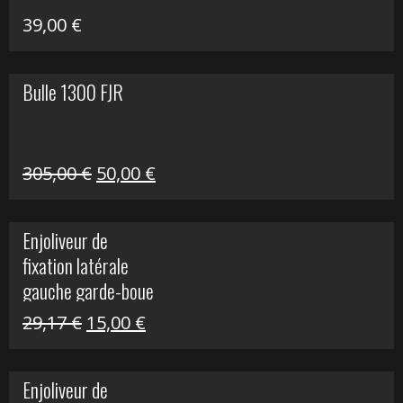
39,00
€
Bulle 1300 FJR
Le
Le
305,00
€
50,00
€
prix
prix
initial
actuel
Enjoliveur de
était :
est :
fixation latérale
305,00 €.
50,00 €.
gauche garde-boue
arrière Vulcan S
Le
Le
29,17
€
15,00
€
prix
prix
initial
actuel
Enjoliveur de
était :
est :