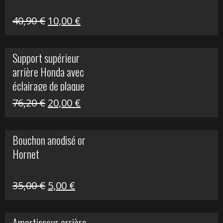
Le
Le
40,90
€
10,00
€
prix
prix
initial
actuel
Support supérieur
était :
est :
arrière Honda avec
40,90 €.
10,00 €.
éclairage de plaque
Le
Le
76,20
€
20,00
€
prix
prix
initial
actuel
Bouchon anodisé or
était :
est :
Hornet
76,20 €.
20,00 €.
Le
Le
35,00
€
5,00
€
prix
prix
initial
actuel
Amortisseur arrière