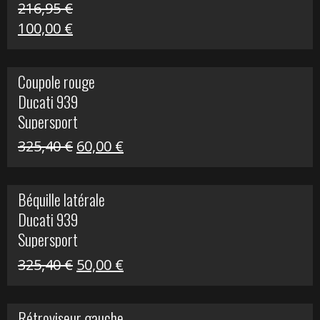
216,95
€
Le
Le
100,00
€
prix
prix
initial
actuel
Coupole rouge
était :
est :
Ducati 939
216,95 €.
100,00 €.
Supersport
Le
Le
325,40
€
60,00
€
prix
prix
initial
actuel
Béquille latérale
était :
est :
Ducati 939
325,40 €.
60,00 €.
Supersport
Le
Le
325,40
€
50,00
€
prix
prix
initial
actuel
Rétroviseur gauche