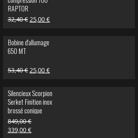
30,00 €.
20,00 €.
RAPTOR
Le
Le
32,40
€
25,00
€
prix
prix
initial
actuel
Bobine d'allumage
était :
est :
650 MT
32,40 €.
25,00 €.
Le
Le
53,40
€
25,00
€
prix
prix
initial
actuel
Silencieux Scorpion
était :
est :
Serket Finition inox
53,40 €.
25,00 €.
brossé conique
double Z 1000
849,00
€
Le
Le
339,00
€