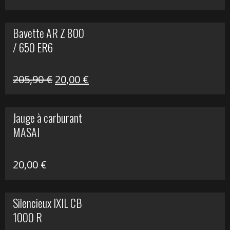
Bavette AR Z 800
/ 650 ER6
Le
Le
205,90
€
20,00
€
prix
prix
initial
actuel
Jauge à carburant
était :
est :
MASAI
205,90 €.
20,00 €.
20,00
€
Silencieux IXIL CB
1000 R