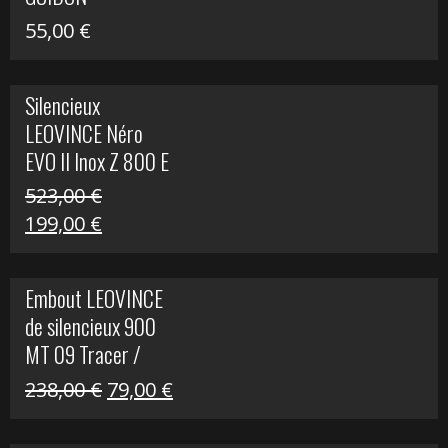
55,00
€
Silencieux
LEOVINCE Néro
EVO II Inox Z 800 E
523,00
€
Le
Le
199,00
€
prix
prix
initial
actuel
Embout LEOVINCE
était :
est :
de silencieux 900
523,00 €.
199,00 €.
MT 09 Tracer /
Tracer GT
Le
Le
238,00
€
79,00
€
prix
prix
initial
actuel