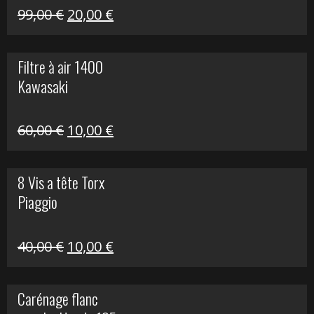
Le
Le
99,00
€
20,00
€
prix
prix
initial
actuel
Filtre à air 1400
était :
est :
Kawasaki
99,00 €.
20,00 €.
Le
Le
60,00
€
10,00
€
prix
prix
initial
actuel
8 Vis a tête Torx
était :
est :
Piaggio
60,00 €.
10,00 €.
Le
Le
40,00
€
10,00
€
prix
prix
initial
actuel
Carénage flanc
était :
est :