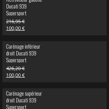
était :
est :
Ducati 939
325,40 €.
50,00 €.
Supersport
216,95
€
Le
Le
100,00
€
prix
prix
initial
actuel
Carénage inférieur
était :
est :
droit Ducati 939
216,95 €.
100,00 €.
Supersport
426,20
€
Le
Le
100,00
€
prix
prix
initial
actuel
Carénage supérieur
était :
est :
droit Ducati 939
426,20 €.
100,00 €.
Supersport