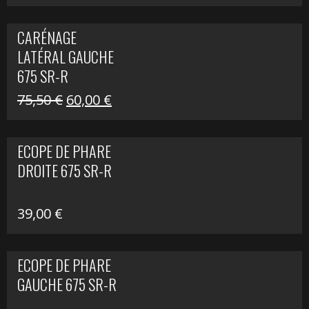
prix
prix
initial
actuel
CARÉNAGE
était :
est :
LATÉRAL GAUCHE
75,50 €.
60,00 €.
675 SR-R
Le
Le
75,50
€
60,00
€
prix
prix
initial
actuel
ECOPE DE PHARE
était :
est :
DROITE 675 SR-R
75,50 €.
60,00 €.
39,00
€
ECOPE DE PHARE
GAUCHE 675 SR-R