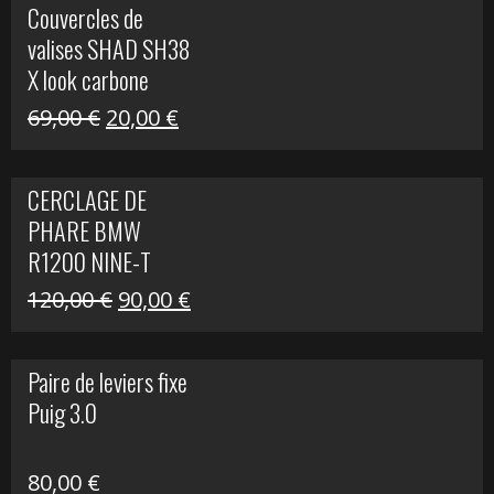
Couvercles de
était :
est :
valises SHAD SH38
238,00 €.
79,00 €.
X look carbone
Le
Le
69,00
€
20,00
€
prix
prix
initial
actuel
CERCLAGE DE
était :
est :
PHARE BMW
69,00 €.
20,00 €.
R1200 NINE-T
Le
Le
120,00
€
90,00
€
prix
prix
initial
actuel
Paire de leviers fixe
était :
est :
Puig 3.0
120,00 €.
90,00 €.
80,00
€