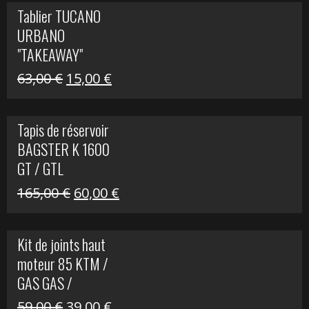
initial
actuel
Tablier TUCANO
était :
est :
URBANO
79,00 €.
50,00 €.
"TAKEAWAY"
Le
Le
63,00
€
15,00
€
prix
prix
initial
actuel
Tapis de réservoir
était :
est :
BAGSTER K 1600
63,00 €.
15,00 €.
GT / GTL
Le
Le
165,00
€
60,00
€
prix
prix
initial
actuel
Kit de joints haut
était :
est :
moteur 85 KTM /
165,00 €.
60,00 €.
GAS GAS /
HUSQVARNA
Le
Le
59,00
€
39,00
€