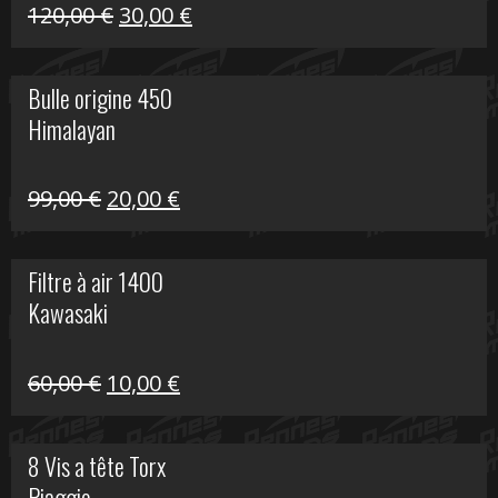
Himalayan
Le
Le
120,00
€
30,00
€
prix
prix
initial
actuel
Bulle origine 450
était :
est :
Himalayan
120,00 €.
30,00 €.
Le
Le
99,00
€
20,00
€
prix
prix
initial
actuel
Filtre à air 1400
était :
est :
Kawasaki
99,00 €.
20,00 €.
Le
Le
60,00
€
10,00
€
prix
prix
initial
actuel
8 Vis a tête Torx
était :
est :
Piaggio