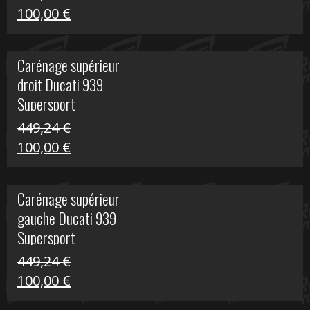
Le
Le
100,00
€
prix
prix
initial
actuel
Carénage supérieur
était :
est :
droit Ducati 939
426,20 €.
100,00 €.
Supersport
449,24
€
Le
Le
100,00
€
prix
prix
initial
actuel
Carénage supérieur
était :
est :
gauche Ducati 939
449,24 €.
100,00 €.
Supersport
449,24
€
Le
Le
100,00
€
prix
prix