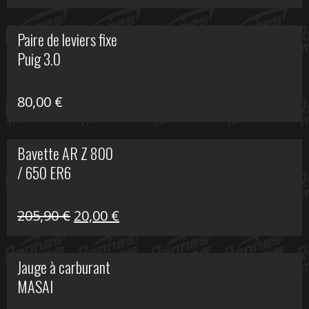
prix
prix
initial
actuel
Paire de leviers fixe
était :
est :
Puig 3.0
120,00 €.
90,00 €.
80,00
€
Bavette AR Z 800
/ 650 ER6
Le
Le
205,90
€
20,00
€
prix
prix
initial
actuel
Jauge à carburant
était :
est :
MASAI
205,90 €.
20,00 €.