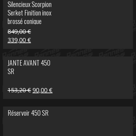
Silencieux Scorpion
était :
est :
Serket Finition inox
53,40 €.
25,00 €.
brossé conique
double Z 1000
849,00
€
Le
Le
339,00
€
prix
prix
initial
actuel
JANTE AVANT 450
était :
est :
SR
849,00 €.
339,00 €.
Le
Le
153,20
€
90,00
€
prix
prix
initial
actuel
Réservoir 450 SR
était :
est :
153,20 €.
90,00 €.