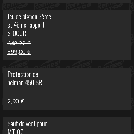
prix
prix
initial
actuel
Jeu de pignon 3ème
était :
est :
et 4ème rapport
169,45 €.
100,00 €.
S1000R
648,22
€
Le
Le
399,00
€
prix
prix
initial
actuel
Protection de
était :
est :
neiman 450 SR
648,22 €.
399,00 €.
2,90
€
Saut de vent pour
MT-07