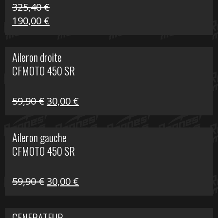
325,40
€
Le
Le
190,00
€
prix
prix
initial
actuel
Aileron droite
était :
est :
CFMOTO 450 SR
325,40 €.
190,00 €.
Le
Le
59,90
€
30,00
€
prix
prix
initial
actuel
Aileron gauche
était :
est :
CFMOTO 450 SR
59,90 €.
30,00 €.
Le
Le
59,90
€
30,00
€
prix
prix
initial
actuel
GENERATEUR