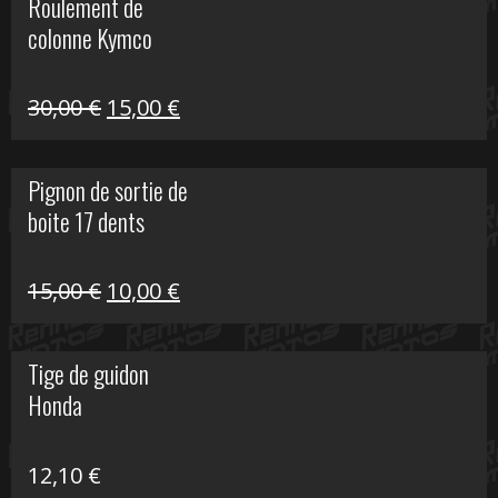
Roulement de
était :
est :
colonne Kymco
106,00 €.
50,00 €.
Le
Le
30,00
€
15,00
€
prix
prix
initial
actuel
Pignon de sortie de
était :
est :
boite 17 dents
30,00 €.
15,00 €.
Le
Le
15,00
€
10,00
€
prix
prix
initial
actuel
Tige de guidon
était :
est :
Honda
15,00 €.
10,00 €.
12,10
€