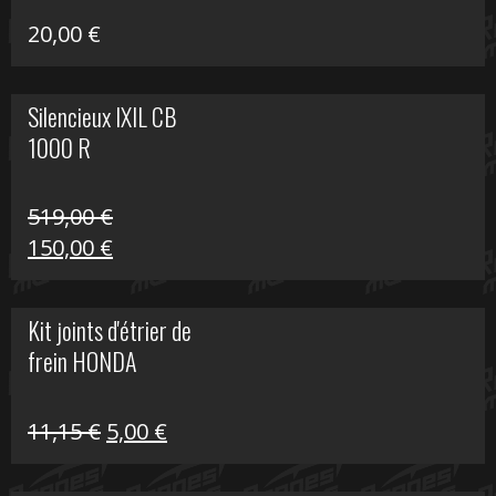
20,00
€
Silencieux IXIL CB
1000 R
519,00
€
Le
Le
150,00
€
prix
prix
initial
actuel
Kit joints d'étrier de
était :
est :
frein HONDA
519,00 €.
150,00 €.
Le
Le
11,15
€
5,00
€
prix
prix
initial
actuel