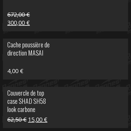
672,00
€
Le
Le
300,00
€
prix
prix
initial
actuel
Cache poussière de
était :
est :
direction MASAI
672,00 €.
300,00 €.
4,00
€
Couvercle de top
case SHAD SH58
look carbone
Le
Le
62,50
€
15,00
€
prix
prix