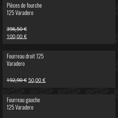
Pièces de fourche
était :
est :
125 Varadero
60,00 €.
20,00 €.
396,50
€
Le
Le
100,00
€
prix
prix
initial
actuel
Fourreau droit 125
était :
est :
Varadero
396,50 €.
100,00 €.
Le
Le
192,90
€
50,00
€
prix
prix
initial
actuel
Fourreau gauche
était :
est :
125 Varadero
192,90 €.
50,00 €.