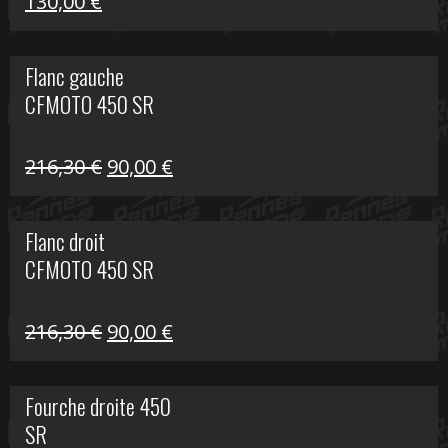
Le
Le
130,00
€
prix
prix
initial
actuel
Flanc gauche
était :
est :
CFMOTO 450 SR
218,50 €.
130,00 €.
Le
Le
216,30
€
90,00
€
prix
prix
initial
actuel
Flanc droit
était :
est :
CFMOTO 450 SR
216,30 €.
90,00 €.
Le
Le
216,30
€
90,00
€
prix
prix
initial
actuel
Fourche droite 450
était :
est :
SR
216,30 €.
90,00 €.