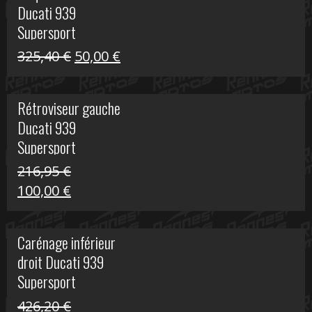
Ducati 939
325,40 €.
60,00 €.
Supersport
Le
Le
325,40
€
50,00
€
prix
prix
initial
actuel
Rétroviseur gauche
était :
est :
Ducati 939
325,40 €.
50,00 €.
Supersport
216,95
€
Le
Le
100,00
€
prix
prix
initial
actuel
Carénage inférieur
était :
est :
droit Ducati 939
216,95 €.
100,00 €.
Supersport
426,20
€