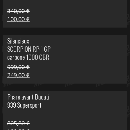
340,00
€
Le
Le
100,00
€
prix
prix
initial
actuel
Silencieux
était :
est :
SCORPION RP-1 GP
340,00 €.
100,00 €.
carbone 1000 CBR
RR
999,00
€
Le
Le
249,00
€
prix
prix
initial
actuel
Phare avant Ducati
était :
est :
939 Supersport
999,00 €.
249,00 €.
805,80
€