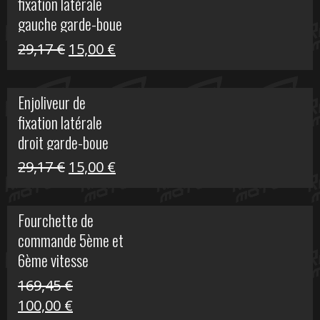
fixation latérale
305,00 €.
50,00 €.
gauche garde-boue
arrière Vulcan S
Le
Le
29,17
€
15,00
€
prix
prix
initial
actuel
Enjoliveur de
était :
est :
fixation latérale
29,17 €.
15,00 €.
droit garde-boue
arrière pour Vulcan
Le
Le
29,17
€
15,00
€
S
prix
prix
initial
actuel
Fourchette de
était :
est :
commande 5ème et
29,17 €.
15,00 €.
6ème vitesse
S1000R
169,45
€
Le
Le
100,00
€