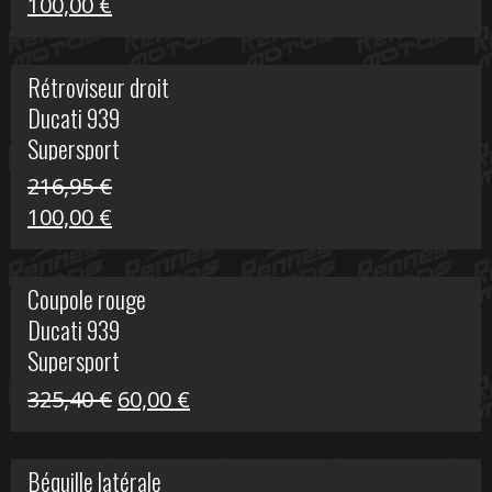
Le
Le
100,00
€
prix
prix
initial
actuel
Rétroviseur droit
était :
est :
Ducati 939
805,80 €.
100,00 €.
Supersport
216,95
€
Le
Le
100,00
€
prix
prix
initial
actuel
Coupole rouge
était :
est :
Ducati 939
216,95 €.
100,00 €.
Supersport
Le
Le
325,40
€
60,00
€
prix
prix
initial
actuel
Béquille latérale
était :
est :