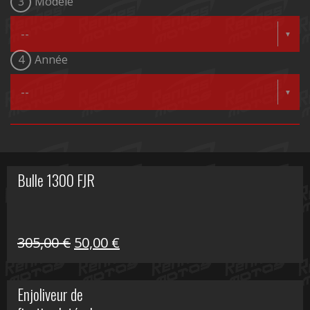
3
Modèle
4
Année
Bulle 1300 FJR
Le
Le
305,00
€
50,00
€
prix
prix
initial
actuel
Enjoliveur de
était :
est :