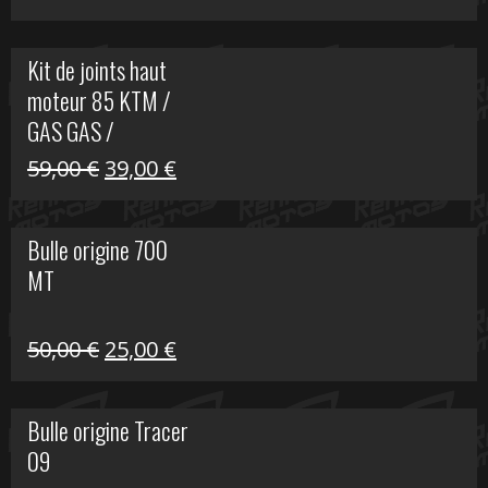
prix
prix
initial
actuel
Kit de joints haut
était :
est :
moteur 85 KTM /
165,00 €.
60,00 €.
GAS GAS /
HUSQVARNA
Le
Le
59,00
€
39,00
€
prix
prix
initial
actuel
Bulle origine 700
était :
est :
MT
59,00 €.
39,00 €.
Le
Le
50,00
€
25,00
€
prix
prix
initial
actuel
Bulle origine Tracer
était :
est :
09
50,00 €.
25,00 €.