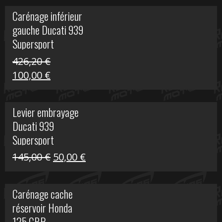
initial
actuel
Carénage inférieur
était :
est :
gauche Ducati 939
449,24 €.
100,00 €.
Supersport
426,20
€
Le
Le
100,00
€
prix
prix
initial
actuel
Levier embrayage
était :
est :
Ducati 939
426,20 €.
100,00 €.
Supersport
Le
Le
145,00
€
50,00
€
prix
prix
initial
actuel
Carénage cache
était :
est :
réservoir Honda
145,00 €.
50,00 €.
125 CBR