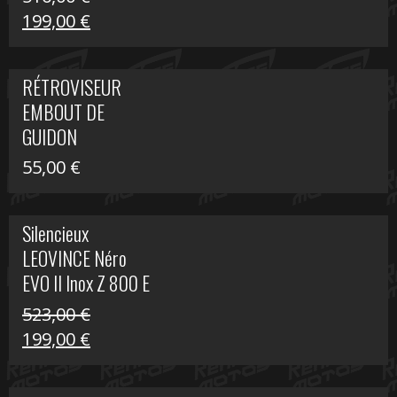
Le
Le
199,00
€
prix
prix
initial
actuel
RÉTROVISEUR
était :
est :
EMBOUT DE
516,00 €.
199,00 €.
GUIDON
55,00
€
Silencieux
LEOVINCE Néro
EVO II Inox Z 800 E
523,00
€
Le
Le
199,00
€
prix
prix
initial
actuel