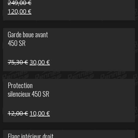
249,00
€
Le
Le
120,00
€
prix
prix
initial
actuel
Garde boue avant
était :
est :
450 SR
249,00 €.
120,00 €.
Le
Le
75,30
€
30,00
€
prix
prix
initial
actuel
Protection
était :
est :
silencieux 450 SR
75,30 €.
30,00 €.
Le
Le
12,00
€
10,00
€
prix
prix
initial
actuel
Flanc intérieur droit