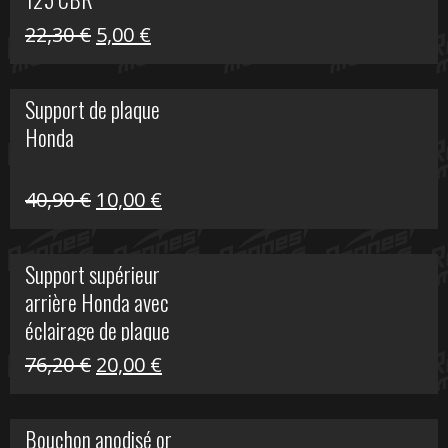
Le
Le
22,30
€
5,00
€
prix
prix
initial
actuel
Support de plaque
était :
est :
Honda
22,30 €.
5,00 €.
Le
Le
40,90
€
10,00
€
prix
prix
initial
actuel
Support supérieur
était :
est :
arrière Honda avec
40,90 €.
10,00 €.
éclairage de plaque
Le
Le
76,20
€
20,00
€
prix
prix
initial
actuel
Bouchon anodisé or
était :
est :