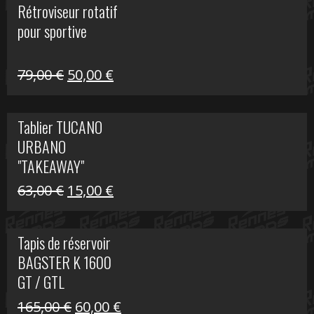
Rétroviseur rotatif
était :
est :
pour sportive
11,15 €.
5,00 €.
Le
Le
79,00
€
50,00
€
prix
prix
initial
actuel
Tablier TUCANO
était :
est :
URBANO
79,00 €.
50,00 €.
"TAKEAWAY"
Le
Le
63,00
€
15,00
€
prix
prix
initial
actuel
Tapis de réservoir
était :
est :
BAGSTER K 1600
63,00 €.
15,00 €.
GT / GTL
Le
Le
165,00
€
60,00
€