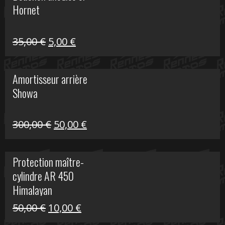
Hornet
76,20 €.
20,00 €.
Le
Le
35,00
€
5,00
€
prix
prix
initial
actuel
Amortisseur arrière
était :
est :
Showa
35,00 €.
5,00 €.
Le
Le
300,00
€
50,00
€
prix
prix
initial
actuel
Protection maître-
était :
est :
cylindre AR 450
300,00 €.
50,00 €.
Himalayan
Le
Le
50,00
€
10,00
€
prix
prix