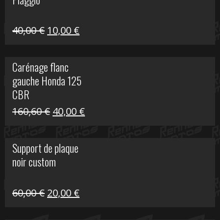
60,00 €.
10,00 €.
Le
Le
40,00
€
10,00
€
prix
prix
initial
actuel
Carénage flanc
était :
est :
gauche Honda 125
40,00 €.
10,00 €.
CBR
Le
Le
160,60
€
40,00
€
prix
prix
initial
actuel
Support de plaque
était :
est :
noir custom
160,60 €.
40,00 €.
Le
Le
60,00
€
20,00
€
prix
prix
initial
actuel