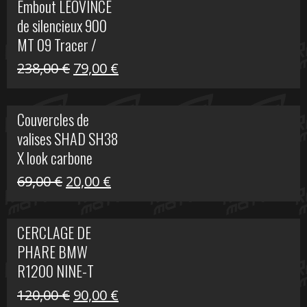
Embout LEOVINCE
était :
est :
de silencieux 900
523,00 €.
199,00 €.
MT 09 Tracer /
Tracer GT
Le
Le
238,00
€
79,00
€
prix
prix
initial
actuel
Couvercles de
était :
est :
valises SHAD SH38
238,00 €.
79,00 €.
X look carbone
Le
Le
69,00
€
20,00
€
prix
prix
initial
actuel
CERCLAGE DE
était :
est :
PHARE BMW
69,00 €.
20,00 €.
R1200 NINE-T
Le
Le
120,00
€
90,00
€