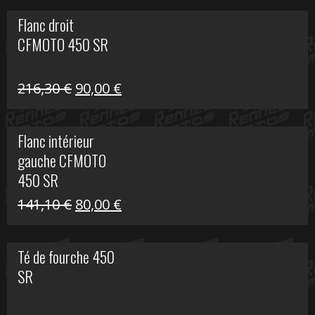
initial
actuel
Flanc droit
était :
est :
CFMOTO 450 SR
62,50 €.
15,00 €.
Le
Le
216,30
€
90,00
€
prix
prix
initial
actuel
Flanc intérieur
était :
est :
gauche CFMOTO
216,30 €.
90,00 €.
450 SR
Le
Le
141,10
€
80,00
€
prix
prix
initial
actuel
Té de fourche 450
était :
est :
SR
141,10 €.
80,00 €.