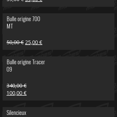
prix
prix
initial
actuel
Bulle origine 700
était :
est :
MT
59,00 €.
39,00 €.
Le
Le
50,00
€
25,00
€
prix
prix
initial
actuel
Bulle origine Tracer
était :
est :
09
50,00 €.
25,00 €.
340,00
€
Le
Le
100,00
€
prix
prix
initial
actuel
Silencieux
était :
est :