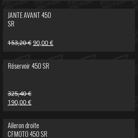
prix
prix
initial
actuel
JANTE AVANT 450
était :
est :
SR
849,00 €.
339,00 €.
Le
Le
153,20
€
90,00
€
prix
prix
initial
actuel
Réservoir 450 SR
était :
est :
153,20 €.
90,00 €.
325,40
€
Le
Le
190,00
€
prix
prix
initial
actuel
Aileron droite
était :
est :
CFMOTO 450 SR
325,40 €.
190,00 €.