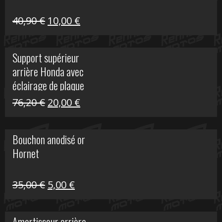
Le
Le
40,90
€
10,00
€
prix
prix
initial
actuel
Support supérieur
était :
est :
arrière Honda avec
40,90 €.
10,00 €.
éclairage de plaque
Le
Le
76,20
€
20,00
€
prix
prix
initial
actuel
Bouchon anodisé or
était :
est :
Hornet
76,20 €.
20,00 €.
Le
Le
35,00
€
5,00
€
prix
prix
initial
actuel
Amortisseur arrière