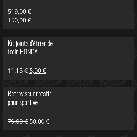
519,00
€
Le
Le
150,00
€
prix
prix
initial
actuel
Kit joints d'étrier de
était :
est :
frein HONDA
519,00 €.
150,00 €.
Le
Le
11,15
€
5,00
€
prix
prix
initial
actuel
Rétroviseur rotatif
était :
est :
pour sportive
11,15 €.
5,00 €.
Le
Le
79,00
€
50,00
€
prix
prix