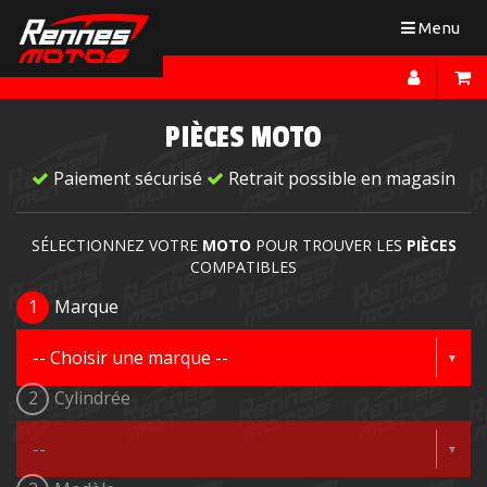
Toggle
Menu
navigation
PIÈCES MOTO
Paiement sécurisé
Retrait possible en magasin
SÉLECTIONNEZ VOTRE
MOTO
POUR TROUVER LES
PIÈCES
COMPATIBLES
1
Marque
2
Cylindrée