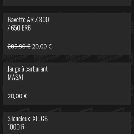
Bavette AR Z 800
/ 650 ER6
Le
Le
205,90
€
20,00
€
prix
prix
initial
actuel
Jauge à carburant
était :
est :
MASAI
205,90 €.
20,00 €.
20,00
€
Silencieux IXIL CB
1000 R