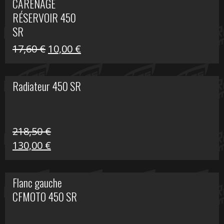
CARÉNAGE
était :
est :
RÉSERVOIR 450
119,69 €.
80,00 €.
SR
Le
Le
17,60
€
10,00
€
prix
prix
initial
actuel
Radiateur 450 SR
était :
est :
17,60 €.
10,00 €.
218,50
€
Le
Le
130,00
€
prix
prix
initial
actuel
Flanc gauche
était :
est :
CFMOTO 450 SR
218,50 €.
130,00 €.