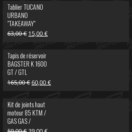
initial
actuel
Tablier TUCANO
était :
est :
URBANO
79,00 €.
50,00 €.
"TAKEAWAY"
Le
Le
63,00
€
15,00
€
prix
prix
initial
actuel
Tapis de réservoir
était :
est :
BAGSTER K 1600
63,00 €.
15,00 €.
GT / GTL
Le
Le
165,00
€
60,00
€
prix
prix
initial
actuel
Kit de joints haut
était :
est :
moteur 85 KTM /
165,00 €.
60,00 €.
GAS GAS /
HUSQVARNA
Le
Le
59,00
€
39,00
€