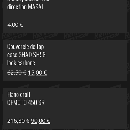
était :
est :
direction MASAI
672,00 €.
300,00 €.
4,00
€
Couvercle de top
case SHAD SH58
look carbone
Le
Le
62,50
€
15,00
€
prix
prix
initial
actuel
Flanc droit
était :
est :
CFMOTO 450 SR
62,50 €.
15,00 €.
Le
Le
216,30
€
90,00
€
prix
prix