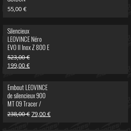
55,00
€
Silencieux
LEOVINCE Néro
EVO II Inox Z 800 E
523,00
€
Le
Le
199,00
€
prix
prix
initial
actuel
Embout LEOVINCE
était :
est :
de silencieux 900
523,00 €.
199,00 €.
MT 09 Tracer /
Tracer GT
Le
Le
238,00
€
79,00
€
prix
prix
initial
actuel