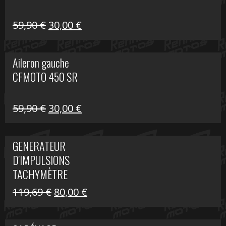
Le
Le
59,90
€
30,00
€
prix
prix
initial
actuel
Aileron gauche
était :
est :
CFMOTO 450 SR
59,90 €.
30,00 €.
Le
Le
59,90
€
30,00
€
prix
prix
initial
actuel
GENERATEUR
était :
est :
D'IMPULSIONS
59,90 €.
30,00 €.
TACHYMÈTRE
R1200 C
Le
Le
119,69
€
80,00
€
prix
prix
initial
actuel