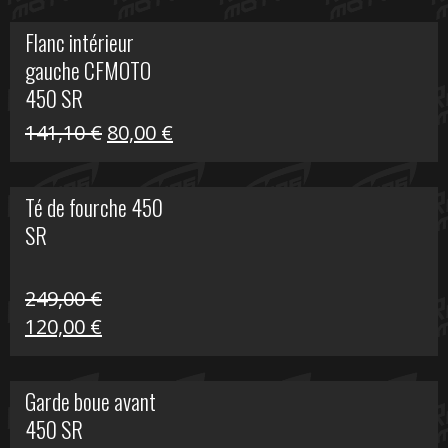
initial
actuel
Flanc intérieur
était :
est :
gauche CFMOTO
216,30 €.
90,00 €.
450 SR
Le
Le
141,10
€
80,00
€
prix
prix
initial
actuel
Té de fourche 450
était :
est :
SR
141,10 €.
80,00 €.
249,00
€
Le
Le
120,00
€
prix
prix
initial
actuel
Garde boue avant
était :
est :
450 SR
249,00 €.
120,00 €.