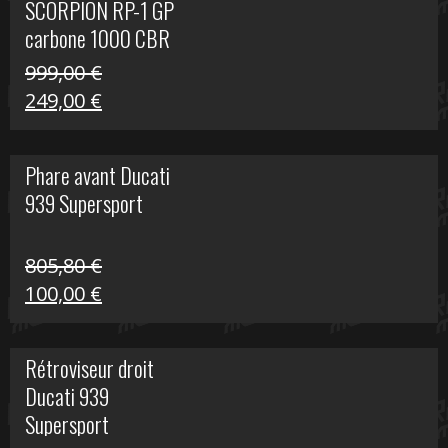
SCORPION RP-1 GP
340,00 €.
100,00 €.
carbone 1000 CBR
RR
999,00
€
Le
Le
249,00
€
prix
prix
initial
actuel
Phare avant Ducati
était :
est :
939 Supersport
999,00 €.
249,00 €.
805,80
€
Le
Le
100,00
€
prix
prix
initial
actuel
Rétroviseur droit
était :
est :
Ducati 939
805,80 €.
100,00 €.
Supersport