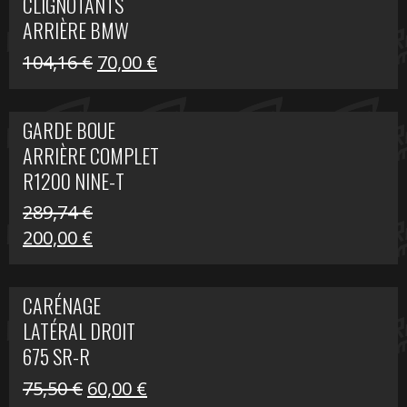
CLIGNOTANTS
40,22 €.
25,00 €.
ARRIÈRE BMW
R1200 NINE-T
Le
Le
104,16
€
70,00
€
SCRAMBLER
prix
prix
initial
actuel
GARDE BOUE
était :
est :
ARRIÈRE COMPLET
104,16 €.
70,00 €.
R1200 NINE-T
SCRAMBLER
289,74
€
Le
Le
200,00
€
prix
prix
initial
actuel
CARÉNAGE
était :
est :
LATÉRAL DROIT
289,74 €.
200,00 €.
675 SR-R
Le
Le
75,50
€
60,00
€