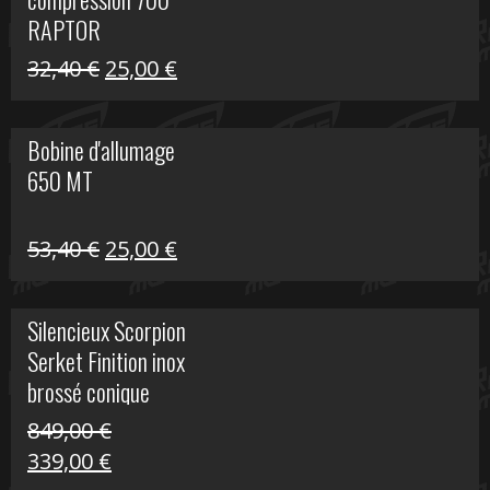
30,00 €.
20,00 €.
RAPTOR
Le
Le
32,40
€
25,00
€
prix
prix
initial
actuel
Bobine d'allumage
était :
est :
650 MT
32,40 €.
25,00 €.
Le
Le
53,40
€
25,00
€
prix
prix
initial
actuel
Silencieux Scorpion
était :
est :
Serket Finition inox
53,40 €.
25,00 €.
brossé conique
double Z 1000
849,00
€
Le
Le
339,00
€