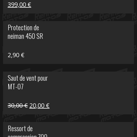
Le
Le
399,00
€
prix
prix
initial
actuel
Protection de
était :
est :
neiman 450 SR
648,22 €.
399,00 €.
2,90
€
Saut de vent pour
MT-07
Le
Le
30,00
€
20,00
€
prix
prix
initial
actuel
Ressort de
était :
est :
compression 700