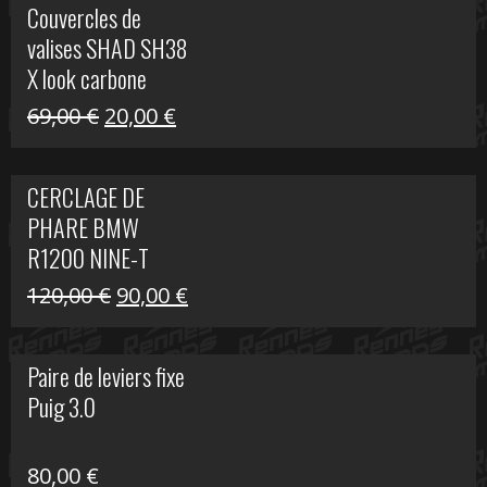
Couvercles de
était :
est :
valises SHAD SH38
238,00 €.
79,00 €.
X look carbone
Le
Le
69,00
€
20,00
€
prix
prix
initial
actuel
CERCLAGE DE
était :
est :
PHARE BMW
69,00 €.
20,00 €.
R1200 NINE-T
Le
Le
120,00
€
90,00
€
prix
prix
initial
actuel
Paire de leviers fixe
était :
est :
Puig 3.0
120,00 €.
90,00 €.
80,00
€