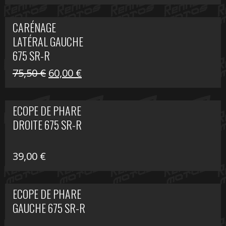
prix
prix
initial
actuel
CARÉNAGE
était :
est :
LATÉRAL GAUCHE
75,50 €.
60,00 €.
675 SR-R
Le
Le
75,50
€
60,00
€
prix
prix
initial
actuel
ECOPE DE PHARE
était :
est :
DROITE 675 SR-R
75,50 €.
60,00 €.
39,00
€
ECOPE DE PHARE
GAUCHE 675 SR-R