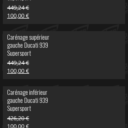
449,24
€
Le
Le
100,00
€
prix
prix
initial
actuel
Carénage supérieur
était :
est :
gauche Ducati 939
449,24 €.
100,00 €.
Supersport
449,24
€
Le
Le
100,00
€
prix
prix
initial
actuel
Carénage inférieur
était :
est :
gauche Ducati 939
449,24 €.
100,00 €.
Supersport
426,20
€
Le
Le
100,00
€