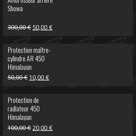
était :
est :
Showa
35,00 €.
5,00 €.
Le
Le
300,00
€
50,00
€
prix
prix
initial
actuel
Protection maître-
était :
est :
cylindre AR 450
300,00 €.
50,00 €.
Himalayan
Le
Le
50,00
€
10,00
€
prix
prix
initial
actuel
Protection de
était :
est :
radiateur 450
50,00 €.
10,00 €.
Himalayan
Le
Le
100,00
€
20,00
€
prix
prix