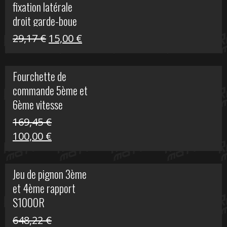
fixation latérale
29,17 €.
15,00 €.
droit garde-boue
arrière pour Vulcan
Le
Le
29,17
€
15,00
€
S
prix
prix
initial
actuel
Fourchette de
était :
est :
commande 5ème et
29,17 €.
15,00 €.
6ème vitesse
S1000R
169,45
€
Le
Le
100,00
€
prix
prix
initial
actuel
Jeu de pignon 3ème
était :
est :
et 4ème rapport
169,45 €.
100,00 €.
S1000R
648,22
€