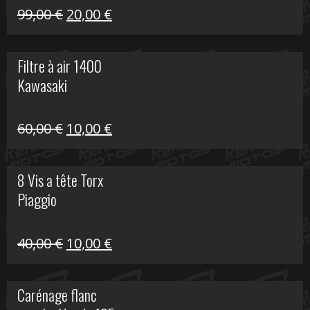
Le
Le
99,00
€
20,00
€
prix
prix
initial
actuel
Filtre à air 1400
était :
est :
Kawasaki
99,00 €.
20,00 €.
Le
Le
60,00
€
10,00
€
prix
prix
initial
actuel
8 Vis a tête Torx
était :
est :
Piaggio
60,00 €.
10,00 €.
Le
Le
40,00
€
10,00
€
prix
prix
initial
actuel
Carénage flanc
était :
est :