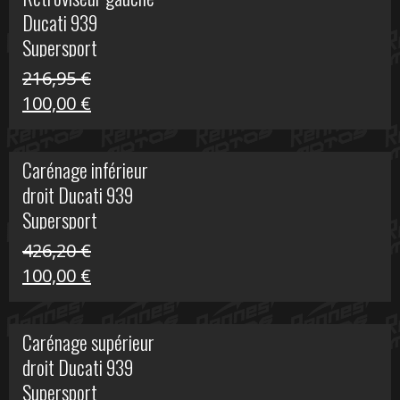
était :
est :
Ducati 939
325,40 €.
50,00 €.
Supersport
216,95
€
Le
Le
100,00
€
prix
prix
initial
actuel
Carénage inférieur
était :
est :
droit Ducati 939
216,95 €.
100,00 €.
Supersport
426,20
€
Le
Le
100,00
€
prix
prix
initial
actuel
Carénage supérieur
était :
est :
droit Ducati 939
426,20 €.
100,00 €.
Supersport