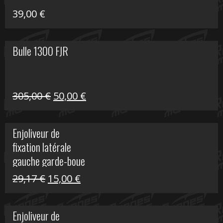
39,00
€
Bulle 1300 FJR
Le
Le
305,00
€
50,00
€
prix
prix
initial
actuel
Enjoliveur de
était :
est :
fixation latérale
305,00 €.
50,00 €.
gauche garde-boue
arrière Vulcan S
Le
Le
29,17
€
15,00
€
prix
prix
initial
actuel
Enjoliveur de
était :
est :