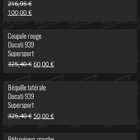
216,95
€
Le
Le
100,00
€
prix
prix
initial
actuel
Coupole rouge
était :
est :
Ducati 939
216,95 €.
100,00 €.
Supersport
Le
Le
325,40
€
60,00
€
prix
prix
initial
actuel
Béquille latérale
était :
est :
Ducati 939
325,40 €.
60,00 €.
Supersport
Le
Le
325,40
€
50,00
€
prix
prix
initial
actuel
Rétroviseur gauche