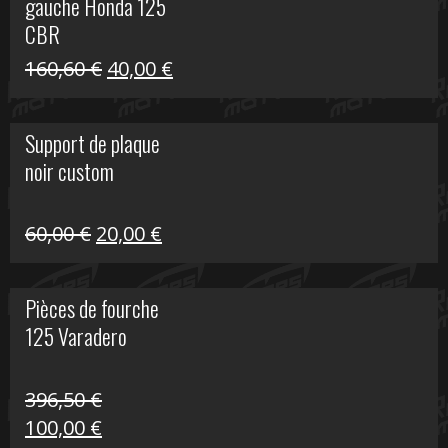
gauche Honda 125
40,00 €.
10,00 €.
CBR
Le
Le
160,60
€
40,00
€
prix
prix
initial
actuel
Support de plaque
était :
est :
noir custom
160,60 €.
40,00 €.
Le
Le
60,00
€
20,00
€
prix
prix
initial
actuel
Pièces de fourche
était :
est :
125 Varadero
60,00 €.
20,00 €.
396,50
€
Le
Le
100,00
€