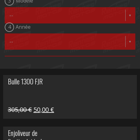
3
Modèle
4
Année
Bulle 1300 FJR
Le
Le
305,00
€
50,00
€
prix
prix
initial
actuel
Enjoliveur de
était :
est :