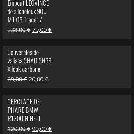
Embout LEOVINCE
était :
est :
de silencieux 900
523,00 €.
199,00 €.
MT 09 Tracer /
Tracer GT
Le
Le
238,00
€
79,00
€
prix
prix
initial
actuel
Couvercles de
était :
est :
valises SHAD SH38
238,00 €.
79,00 €.
X look carbone
Le
Le
69,00
€
20,00
€
prix
prix
initial
actuel
CERCLAGE DE
était :
est :
PHARE BMW
69,00 €.
20,00 €.
R1200 NINE-T
Le
Le
120,00
€
90,00
€