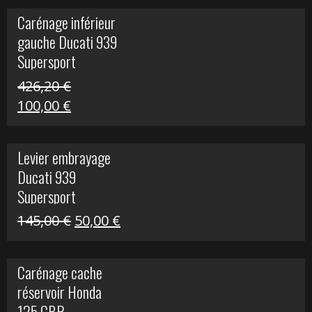
initial
actuel
Carénage inférieur
était :
est :
gauche Ducati 939
449,24 €.
100,00 €.
Supersport
426,20
€
Le
Le
100,00
€
prix
prix
initial
actuel
Levier embrayage
était :
est :
Ducati 939
426,20 €.
100,00 €.
Supersport
Le
Le
145,00
€
50,00
€
prix
prix
initial
actuel
Carénage cache
était :
est :
réservoir Honda
145,00 €.
50,00 €.
125 CBR