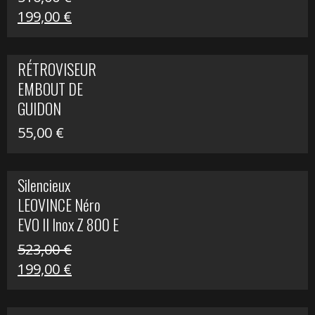
Le
Le
199,00
€
prix
prix
initial
actuel
RÉTROVISEUR
était :
est :
EMBOUT DE
516,00 €.
199,00 €.
GUIDON
55,00
€
Silencieux
LEOVINCE Néro
EVO II Inox Z 800 E
523,00
€
Le
Le
199,00
€
prix
prix
initial
actuel