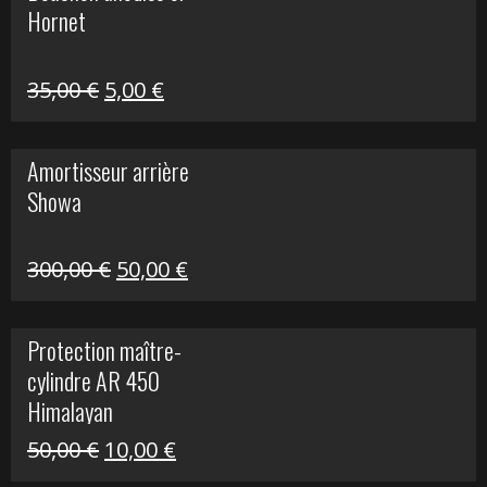
Hornet
76,20 €.
20,00 €.
Le
Le
35,00
€
5,00
€
prix
prix
initial
actuel
Amortisseur arrière
était :
est :
Showa
35,00 €.
5,00 €.
Le
Le
300,00
€
50,00
€
prix
prix
initial
actuel
Protection maître-
était :
est :
cylindre AR 450
300,00 €.
50,00 €.
Himalayan
Le
Le
50,00
€
10,00
€
prix
prix