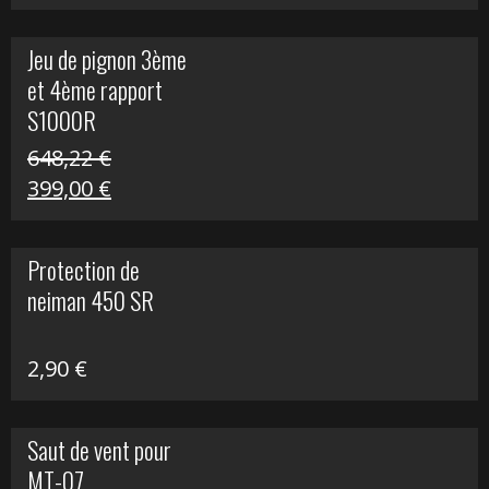
prix
prix
initial
actuel
Jeu de pignon 3ème
était :
est :
et 4ème rapport
169,45 €.
100,00 €.
S1000R
648,22
€
Le
Le
399,00
€
prix
prix
initial
actuel
Protection de
était :
est :
neiman 450 SR
648,22 €.
399,00 €.
2,90
€
Saut de vent pour
MT-07