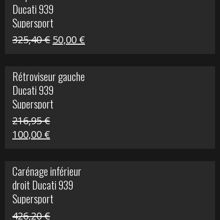
Ducati 939
325,40 €.
60,00 €.
Supersport
Le
Le
325,40
€
50,00
€
prix
prix
initial
actuel
Rétroviseur gauche
était :
est :
Ducati 939
325,40 €.
50,00 €.
Supersport
216,95
€
Le
Le
100,00
€
prix
prix
initial
actuel
Carénage inférieur
était :
est :
droit Ducati 939
216,95 €.
100,00 €.
Supersport
426,20
€