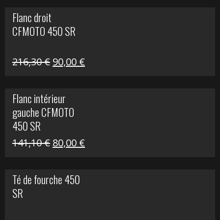
initial
actuel
Flanc droit
était :
est :
CFMOTO 450 SR
62,50 €.
15,00 €.
Le
Le
216,30
€
90,00
€
prix
prix
initial
actuel
Flanc intérieur
était :
est :
gauche CFMOTO
216,30 €.
90,00 €.
450 SR
Le
Le
141,10
€
80,00
€
prix
prix
initial
actuel
Té de fourche 450
était :
est :
SR
141,10 €.
80,00 €.