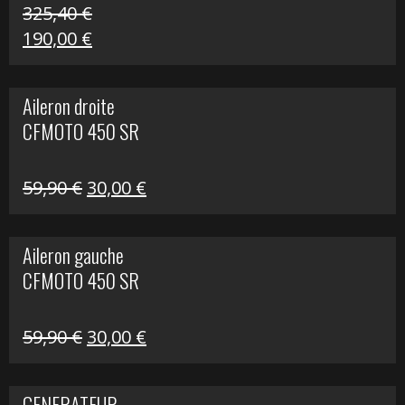
325,40
€
Le
Le
190,00
€
prix
prix
initial
actuel
Aileron droite
était :
est :
CFMOTO 450 SR
325,40 €.
190,00 €.
Le
Le
59,90
€
30,00
€
prix
prix
initial
actuel
Aileron gauche
était :
est :
CFMOTO 450 SR
59,90 €.
30,00 €.
Le
Le
59,90
€
30,00
€
prix
prix
initial
actuel
GENERATEUR