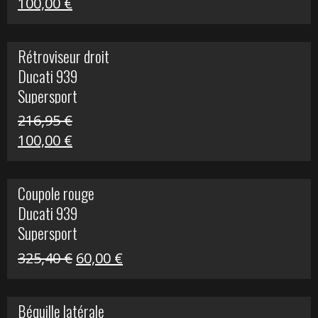
Le
Le
100,00
€
prix
prix
initial
actuel
Rétroviseur droit
était :
est :
Ducati 939
805,80 €.
100,00 €.
Supersport
216,95
€
Le
Le
100,00
€
prix
prix
initial
actuel
Coupole rouge
était :
est :
Ducati 939
216,95 €.
100,00 €.
Supersport
Le
Le
325,40
€
60,00
€
prix
prix
initial
actuel
Béquille latérale
était :
est :