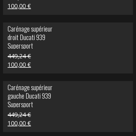
Le
Le
100,00
€
prix
prix
initial
actuel
Carénage supérieur
était :
est :
droit Ducati 939
426,20 €.
100,00 €.
Supersport
449,24
€
Le
Le
100,00
€
prix
prix
initial
actuel
Carénage supérieur
était :
est :
gauche Ducati 939
449,24 €.
100,00 €.
Supersport
449,24
€
Le
Le
100,00
€
prix
prix