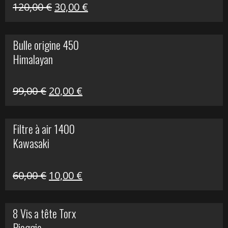
Himalayan
Le
Le
120,00
€
30,00
€
prix
prix
initial
actuel
Bulle origine 450
était :
est :
Himalayan
120,00 €.
30,00 €.
Le
Le
99,00
€
20,00
€
prix
prix
initial
actuel
Filtre à air 1400
était :
est :
Kawasaki
99,00 €.
20,00 €.
Le
Le
60,00
€
10,00
€
prix
prix
initial
actuel
8 Vis a tête Torx
était :
est :
Piaggio