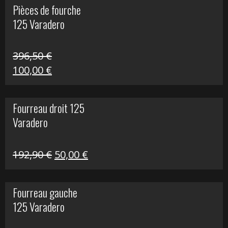
Pièces de fourche
était :
est :
125 Varadero
60,00 €.
20,00 €.
396,50
€
Le
Le
100,00
€
prix
prix
initial
actuel
Fourreau droit 125
était :
est :
Varadero
396,50 €.
100,00 €.
Le
Le
192,90
€
50,00
€
prix
prix
initial
actuel
Fourreau gauche
était :
est :
125 Varadero
192,90 €.
50,00 €.