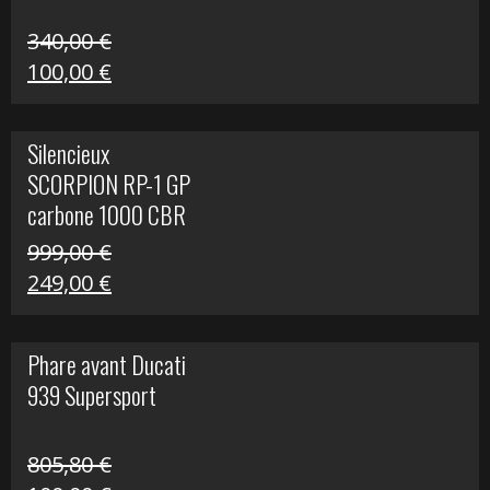
340,00
€
Le
Le
100,00
€
prix
prix
initial
actuel
Silencieux
était :
est :
SCORPION RP-1 GP
340,00 €.
100,00 €.
carbone 1000 CBR
RR
999,00
€
Le
Le
249,00
€
prix
prix
initial
actuel
Phare avant Ducati
était :
est :
939 Supersport
999,00 €.
249,00 €.
805,80
€