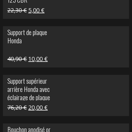
Le
Le
22,30
€
5,00
€
prix
prix
initial
actuel
Support de plaque
était :
est :
Honda
22,30 €.
5,00 €.
Le
Le
40,90
€
10,00
€
prix
prix
initial
actuel
Support supérieur
était :
est :
arrière Honda avec
40,90 €.
10,00 €.
éclairage de plaque
Le
Le
76,20
€
20,00
€
prix
prix
initial
actuel
Bouchon anodisé or
était :
est :