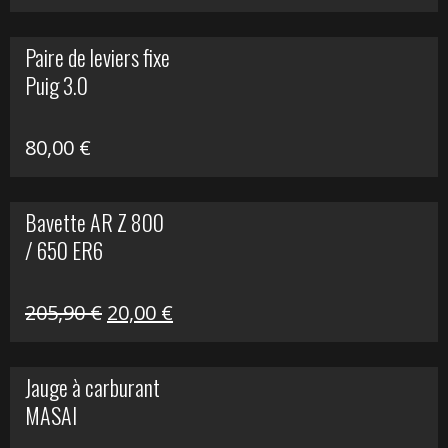
prix
prix
initial
actuel
Paire de leviers fixe
était :
est :
Puig 3.0
120,00 €.
90,00 €.
80,00
€
Bavette AR Z 800
/ 650 ER6
Le
Le
205,90
€
20,00
€
prix
prix
initial
actuel
Jauge à carburant
était :
est :
MASAI
205,90 €.
20,00 €.