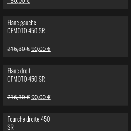
Le
Le
130,00
€
prix
prix
initial
actuel
Flanc gauche
était :
est :
CFMOTO 450 SR
218,50 €.
130,00 €.
Le
Le
216,30
€
90,00
€
prix
prix
initial
actuel
Flanc droit
était :
est :
CFMOTO 450 SR
216,30 €.
90,00 €.
Le
Le
216,30
€
90,00
€
prix
prix
initial
actuel
Fourche droite 450
était :
est :
SR
216,30 €.
90,00 €.