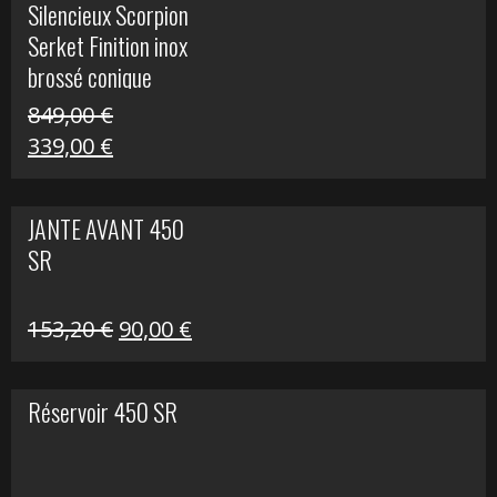
Silencieux Scorpion
était :
est :
Serket Finition inox
53,40 €.
25,00 €.
brossé conique
double Z 1000
849,00
€
Le
Le
339,00
€
prix
prix
initial
actuel
JANTE AVANT 450
était :
est :
SR
849,00 €.
339,00 €.
Le
Le
153,20
€
90,00
€
prix
prix
initial
actuel
Réservoir 450 SR
était :
est :
153,20 €.
90,00 €.