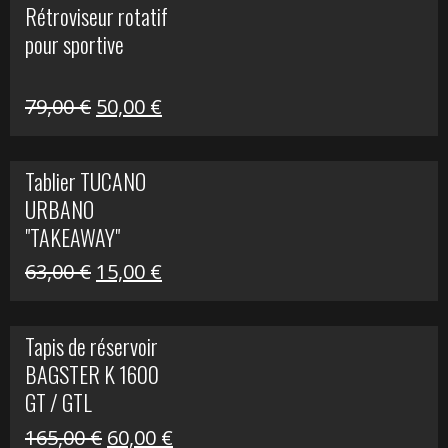
Rétroviseur rotatif
était :
est :
pour sportive
11,15 €.
5,00 €.
Le
Le
79,00
€
50,00
€
prix
prix
initial
actuel
Tablier TUCANO
était :
est :
URBANO
79,00 €.
50,00 €.
"TAKEAWAY"
Le
Le
63,00
€
15,00
€
prix
prix
initial
actuel
Tapis de réservoir
était :
est :
BAGSTER K 1600
63,00 €.
15,00 €.
GT / GTL
Le
Le
165,00
€
60,00
€