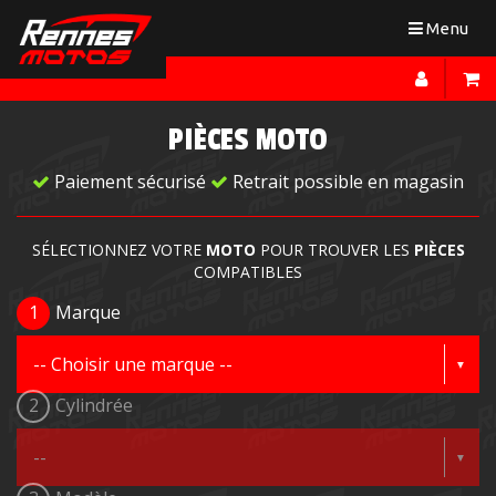
Toggle
Menu
navigation
PIÈCES MOTO
Paiement sécurisé
Retrait possible en magasin
SÉLECTIONNEZ VOTRE
MOTO
POUR TROUVER LES
PIÈCES
COMPATIBLES
1
Marque
2
Cylindrée