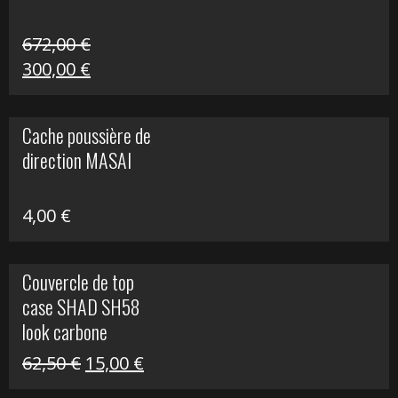
672,00
€
Le
Le
300,00
€
prix
prix
initial
actuel
Cache poussière de
était :
est :
direction MASAI
672,00 €.
300,00 €.
4,00
€
Couvercle de top
case SHAD SH58
look carbone
Le
Le
62,50
€
15,00
€
prix
prix