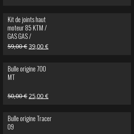
prix
prix
initial
actuel
Kit de joints haut
était :
est :
moteur 85 KTM /
165,00 €.
60,00 €.
GAS GAS /
HUSQVARNA
Le
Le
59,00
€
39,00
€
prix
prix
initial
actuel
Bulle origine 700
était :
est :
MT
59,00 €.
39,00 €.
Le
Le
50,00
€
25,00
€
prix
prix
initial
actuel
Bulle origine Tracer
était :
est :
09
50,00 €.
25,00 €.