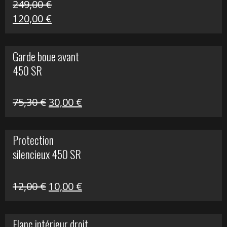
249,00
€
Le
Le
120,00
€
prix
prix
initial
actuel
Garde boue avant
était :
est :
450 SR
249,00 €.
120,00 €.
Le
Le
75,30
€
30,00
€
prix
prix
initial
actuel
Protection
était :
est :
silencieux 450 SR
75,30 €.
30,00 €.
Le
Le
12,00
€
10,00
€
prix
prix
initial
actuel
Flanc intérieur droit