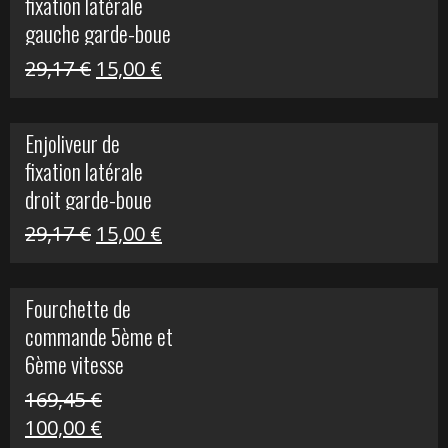
fixation latérale
305,00 €.
50,00 €.
gauche garde-boue
arrière Vulcan S
Le
Le
29,17
€
15,00
€
prix
prix
initial
actuel
Enjoliveur de
était :
est :
fixation latérale
29,17 €.
15,00 €.
droit garde-boue
arrière pour Vulcan
Le
Le
29,17
€
15,00
€
S
prix
prix
initial
actuel
Fourchette de
était :
est :
commande 5ème et
29,17 €.
15,00 €.
6ème vitesse
S1000R
169,45
€
Le
Le
100,00
€