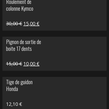
Roulement de
était :
est :
colonne Kymco
106,00 €.
50,00 €.
Le
Le
30,00
€
15,00
€
prix
prix
initial
actuel
Pignon de sortie de
était :
est :
boite 17 dents
30,00 €.
15,00 €.
Le
Le
15,00
€
10,00
€
prix
prix
initial
actuel
Tige de guidon
était :
est :
Honda
15,00 €.
10,00 €.
12,10
€