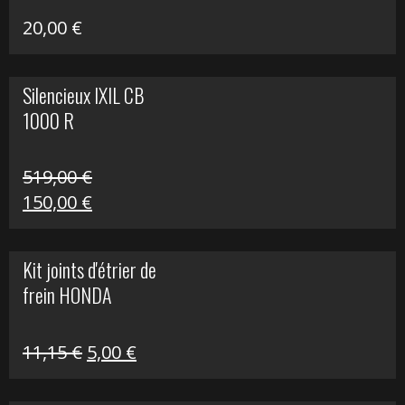
20,00
€
Silencieux IXIL CB
1000 R
519,00
€
Le
Le
150,00
€
prix
prix
initial
actuel
Kit joints d'étrier de
était :
est :
frein HONDA
519,00 €.
150,00 €.
Le
Le
11,15
€
5,00
€
prix
prix
initial
actuel