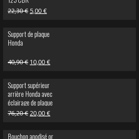
Le
Le
22,30
€
5,00
€
prix
prix
initial
actuel
Support de plaque
était :
est :
Honda
22,30 €.
5,00 €.
Le
Le
40,90
€
10,00
€
prix
prix
initial
actuel
Support supérieur
était :
est :
arrière Honda avec
40,90 €.
10,00 €.
éclairage de plaque
Le
Le
76,20
€
20,00
€
prix
prix
initial
actuel
Bouchon anodisé or
était :
est :