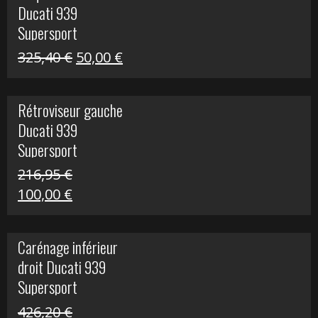
Ducati 939
325,40 €.
60,00 €.
Supersport
Le
Le
325,40
€
50,00
€
prix
prix
initial
actuel
Rétroviseur gauche
était :
est :
Ducati 939
325,40 €.
50,00 €.
Supersport
216,95
€
Le
Le
100,00
€
prix
prix
initial
actuel
Carénage inférieur
était :
est :
droit Ducati 939
216,95 €.
100,00 €.
Supersport
426,20
€