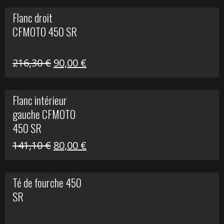
initial
actuel
Flanc droit
était :
est :
CFMOTO 450 SR
62,50 €.
15,00 €.
Le
Le
216,30
€
90,00
€
prix
prix
initial
actuel
Flanc intérieur
était :
est :
gauche CFMOTO
216,30 €.
90,00 €.
450 SR
Le
Le
141,10
€
80,00
€
prix
prix
initial
actuel
Té de fourche 450
était :
est :
SR
141,10 €.
80,00 €.