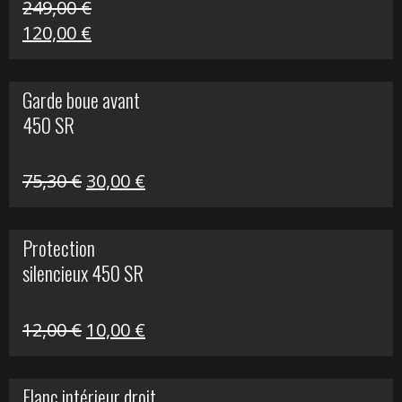
249,00
€
Le
Le
120,00
€
prix
prix
initial
actuel
Garde boue avant
était :
est :
450 SR
249,00 €.
120,00 €.
Le
Le
75,30
€
30,00
€
prix
prix
initial
actuel
Protection
était :
est :
silencieux 450 SR
75,30 €.
30,00 €.
Le
Le
12,00
€
10,00
€
prix
prix
initial
actuel
Flanc intérieur droit