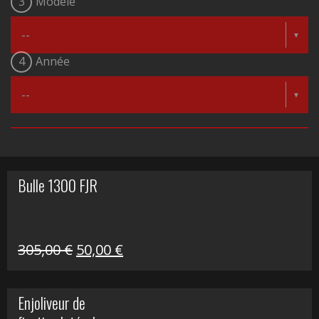
3
Modèle
4
Année
Bulle 1300 FJR
Le
Le
305,00
€
50,00
€
prix
prix
initial
actuel
Enjoliveur de
était :
est :