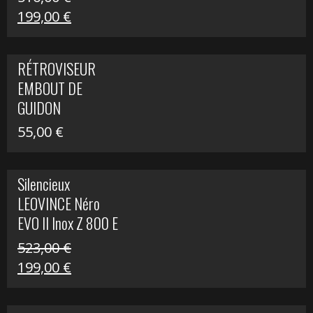
Le
Le
199,00
€
prix
prix
initial
actuel
RÉTROVISEUR
était :
est :
EMBOUT DE
516,00 €.
199,00 €.
GUIDON
55,00
€
Silencieux
LEOVINCE Néro
EVO II Inox Z 800 E
523,00
€
Le
Le
199,00
€
prix
prix
initial
actuel