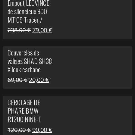
Embout LEOVINCE
était :
est :
de silencieux 900
523,00 €.
199,00 €.
MT 09 Tracer /
Tracer GT
Le
Le
238,00
€
79,00
€
prix
prix
initial
actuel
Couvercles de
était :
est :
valises SHAD SH38
238,00 €.
79,00 €.
X look carbone
Le
Le
69,00
€
20,00
€
prix
prix
initial
actuel
CERCLAGE DE
était :
est :
PHARE BMW
69,00 €.
20,00 €.
R1200 NINE-T
Le
Le
120,00
€
90,00
€