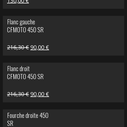
Le
Le
130,00
€
prix
prix
initial
actuel
Flanc gauche
était :
est :
CFMOTO 450 SR
218,50 €.
130,00 €.
Le
Le
216,30
€
90,00
€
prix
prix
initial
actuel
Flanc droit
était :
est :
CFMOTO 450 SR
216,30 €.
90,00 €.
Le
Le
216,30
€
90,00
€
prix
prix
initial
actuel
Fourche droite 450
était :
est :
SR
216,30 €.
90,00 €.