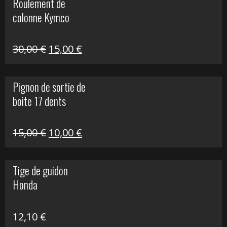
Roulement de
était :
est :
colonne Kymco
106,00 €.
50,00 €.
Le
Le
30,00
€
15,00
€
prix
prix
initial
actuel
Pignon de sortie de
était :
est :
boite 17 dents
30,00 €.
15,00 €.
Le
Le
15,00
€
10,00
€
prix
prix
initial
actuel
Tige de guidon
était :
est :
Honda
15,00 €.
10,00 €.
12,10
€