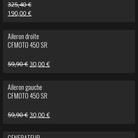
325,40
€
Le
Le
190,00
€
prix
prix
initial
actuel
Aileron droite
était :
est :
CFMOTO 450 SR
325,40 €.
190,00 €.
Le
Le
59,90
€
30,00
€
prix
prix
initial
actuel
Aileron gauche
était :
est :
CFMOTO 450 SR
59,90 €.
30,00 €.
Le
Le
59,90
€
30,00
€
prix
prix
initial
actuel
GENERATEUR