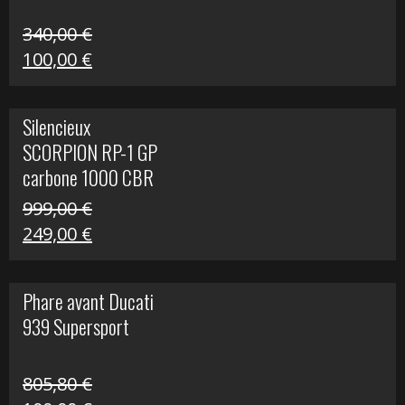
340,00
€
Le
Le
100,00
€
prix
prix
initial
actuel
Silencieux
était :
est :
SCORPION RP-1 GP
340,00 €.
100,00 €.
carbone 1000 CBR
RR
999,00
€
Le
Le
249,00
€
prix
prix
initial
actuel
Phare avant Ducati
était :
est :
939 Supersport
999,00 €.
249,00 €.
805,80
€