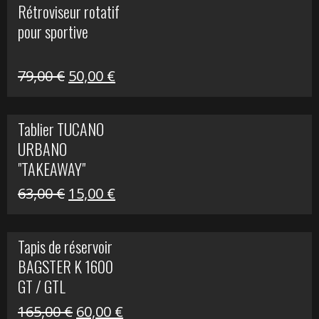
Rétroviseur rotatif
était :
est :
pour sportive
11,15 €.
5,00 €.
Le
Le
79,00
€
50,00
€
prix
prix
initial
actuel
Tablier TUCANO
était :
est :
URBANO
79,00 €.
50,00 €.
"TAKEAWAY"
Le
Le
63,00
€
15,00
€
prix
prix
initial
actuel
Tapis de réservoir
était :
est :
BAGSTER K 1600
63,00 €.
15,00 €.
GT / GTL
Le
Le
165,00
€
60,00
€