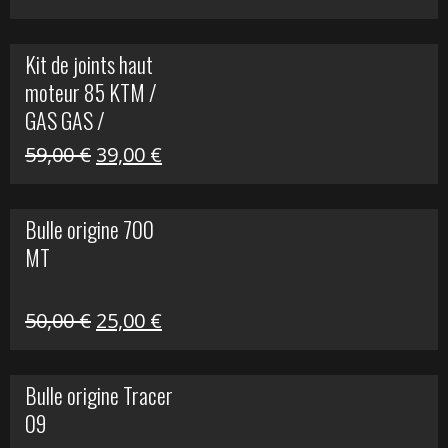
prix
prix
initial
actuel
Kit de joints haut
était :
est :
moteur 85 KTM /
165,00 €.
60,00 €.
GAS GAS /
HUSQVARNA
Le
Le
59,00
€
39,00
€
prix
prix
initial
actuel
Bulle origine 700
était :
est :
MT
59,00 €.
39,00 €.
Le
Le
50,00
€
25,00
€
prix
prix
initial
actuel
Bulle origine Tracer
était :
est :
09
50,00 €.
25,00 €.