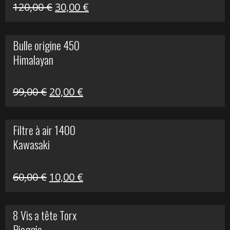
Himalayan
Le
Le
120,00
€
30,00
€
prix
prix
initial
actuel
Bulle origine 450
était :
est :
Himalayan
120,00 €.
30,00 €.
Le
Le
99,00
€
20,00
€
prix
prix
initial
actuel
Filtre à air 1400
était :
est :
Kawasaki
99,00 €.
20,00 €.
Le
Le
60,00
€
10,00
€
prix
prix
initial
actuel
8 Vis a tête Torx
était :
est :
Piaggio