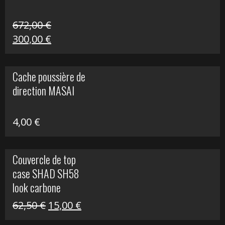
672,00
€
Le
Le
300,00
€
prix
prix
initial
actuel
Cache poussière de
était :
est :
direction MASAI
672,00 €.
300,00 €.
4,00
€
Couvercle de top
case SHAD SH58
look carbone
Le
Le
62,50
€
15,00
€
prix
prix