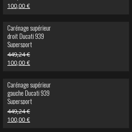
Le
Le
100,00
€
prix
prix
initial
actuel
Carénage supérieur
était :
est :
droit Ducati 939
426,20 €.
100,00 €.
Supersport
449,24
€
Le
Le
100,00
€
prix
prix
initial
actuel
Carénage supérieur
était :
est :
gauche Ducati 939
449,24 €.
100,00 €.
Supersport
449,24
€
Le
Le
100,00
€
prix
prix