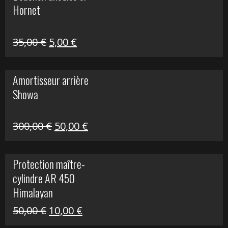
Hornet
76,20 €.
20,00 €.
Le
Le
35,00
€
5,00
€
prix
prix
initial
actuel
Amortisseur arrière
était :
est :
Showa
35,00 €.
5,00 €.
Le
Le
300,00
€
50,00
€
prix
prix
initial
actuel
Protection maître-
était :
est :
cylindre AR 450
300,00 €.
50,00 €.
Himalayan
Le
Le
50,00
€
10,00
€
prix
prix