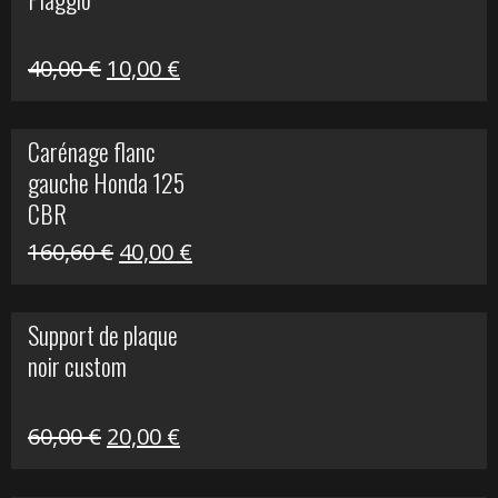
60,00 €.
10,00 €.
Le
Le
40,00
€
10,00
€
prix
prix
initial
actuel
Carénage flanc
était :
est :
gauche Honda 125
40,00 €.
10,00 €.
CBR
Le
Le
160,60
€
40,00
€
prix
prix
initial
actuel
Support de plaque
était :
est :
noir custom
160,60 €.
40,00 €.
Le
Le
60,00
€
20,00
€
prix
prix
initial
actuel