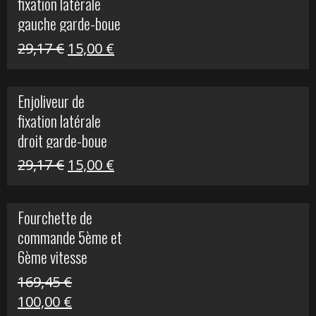
fixation latérale
305,00 €.
50,00 €.
gauche garde-boue
arrière Vulcan S
Le
Le
29,17
€
15,00
€
prix
prix
initial
actuel
Enjoliveur de
était :
est :
fixation latérale
29,17 €.
15,00 €.
droit garde-boue
arrière pour Vulcan
Le
Le
29,17
€
15,00
€
S
prix
prix
initial
actuel
Fourchette de
était :
est :
commande 5ème et
29,17 €.
15,00 €.
6ème vitesse
S1000R
169,45
€
Le
Le
100,00
€