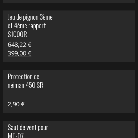
prix
prix
initial
actuel
Jeu de pignon 3ème
était :
est :
et 4ème rapport
169,45 €.
100,00 €.
S1000R
648,22
€
Le
Le
399,00
€
prix
prix
initial
actuel
Protection de
était :
est :
neiman 450 SR
648,22 €.
399,00 €.
2,90
€
Saut de vent pour
MT-07