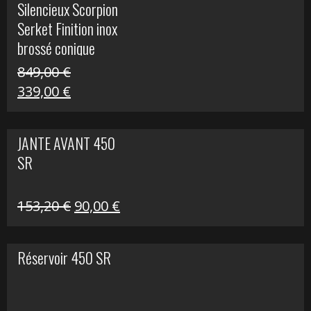
Silencieux Scorpion
était :
est :
Serket Finition inox
53,40 €.
25,00 €.
brossé conique
double Z 1000
849,00
€
Le
Le
339,00
€
prix
prix
initial
actuel
JANTE AVANT 450
était :
est :
SR
849,00 €.
339,00 €.
Le
Le
153,20
€
90,00
€
prix
prix
initial
actuel
Réservoir 450 SR
était :
est :
153,20 €.
90,00 €.