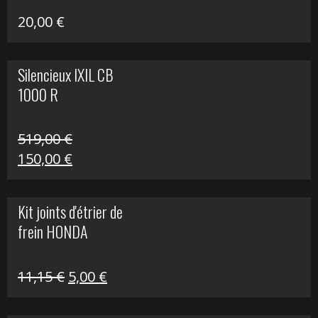
20,00
€
Silencieux IXIL CB
1000 R
519,00
€
Le
Le
150,00
€
prix
prix
initial
actuel
Kit joints d'étrier de
était :
est :
frein HONDA
519,00 €.
150,00 €.
Le
Le
11,15
€
5,00
€
prix
prix
initial
actuel