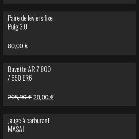
prix
prix
initial
actuel
Paire de leviers fixe
était :
est :
Puig 3.0
120,00 €.
90,00 €.
80,00
€
Bavette AR Z 800
/ 650 ER6
Le
Le
205,90
€
20,00
€
prix
prix
initial
actuel
Jauge à carburant
était :
est :
MASAI
205,90 €.
20,00 €.