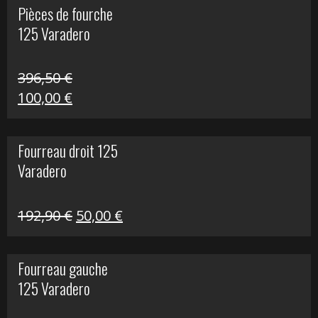
Pièces de fourche
était :
est :
125 Varadero
60,00 €.
20,00 €.
396,50
€
Le
Le
100,00
€
prix
prix
initial
actuel
Fourreau droit 125
était :
est :
Varadero
396,50 €.
100,00 €.
Le
Le
192,90
€
50,00
€
prix
prix
initial
actuel
Fourreau gauche
était :
est :
125 Varadero
192,90 €.
50,00 €.