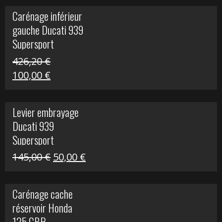
initial
actuel
Carénage inférieur
était :
est :
gauche Ducati 939
449,24 €.
100,00 €.
Supersport
426,20
€
Le
Le
100,00
€
prix
prix
initial
actuel
Levier embrayage
était :
est :
Ducati 939
426,20 €.
100,00 €.
Supersport
Le
Le
145,00
€
50,00
€
prix
prix
initial
actuel
Carénage cache
était :
est :
réservoir Honda
145,00 €.
50,00 €.
125 CBR