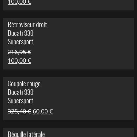
Le
Le
100,00
€
prix
prix
initial
actuel
Rétroviseur droit
était :
est :
Ducati 939
805,80 €.
100,00 €.
Supersport
216,95
€
Le
Le
100,00
€
prix
prix
initial
actuel
Coupole rouge
était :
est :
Ducati 939
216,95 €.
100,00 €.
Supersport
Le
Le
325,40
€
60,00
€
prix
prix
initial
actuel
Béquille latérale
était :
est :