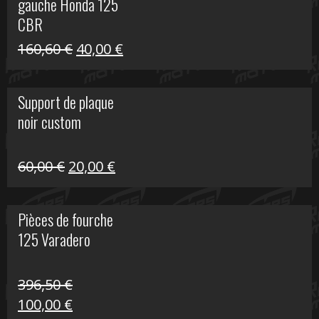
gauche Honda 125
40,00 €.
10,00 €.
CBR
Le
Le
160,60
€
40,00
€
prix
prix
initial
actuel
Support de plaque
était :
est :
noir custom
160,60 €.
40,00 €.
Le
Le
60,00
€
20,00
€
prix
prix
initial
actuel
Pièces de fourche
était :
est :
125 Varadero
60,00 €.
20,00 €.
396,50
€
Le
Le
100,00
€