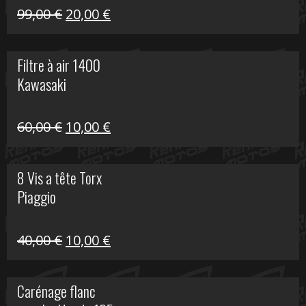
Le
Le
99,00
€
20,00
€
prix
prix
initial
actuel
Filtre à air 1400
était :
est :
Kawasaki
99,00 €.
20,00 €.
Le
Le
60,00
€
10,00
€
prix
prix
initial
actuel
8 Vis a tête Torx
était :
est :
Piaggio
60,00 €.
10,00 €.
Le
Le
40,00
€
10,00
€
prix
prix
initial
actuel
Carénage flanc
était :
est :