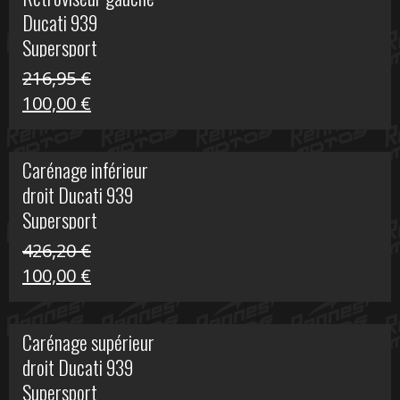
était :
est :
Ducati 939
325,40 €.
50,00 €.
Supersport
216,95
€
Le
Le
100,00
€
prix
prix
initial
actuel
Carénage inférieur
était :
est :
droit Ducati 939
216,95 €.
100,00 €.
Supersport
426,20
€
Le
Le
100,00
€
prix
prix
initial
actuel
Carénage supérieur
était :
est :
droit Ducati 939
426,20 €.
100,00 €.
Supersport