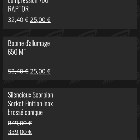
30,00 €.
20,00 €.
RAPTOR
Le
Le
32,40
€
25,00
€
prix
prix
initial
actuel
Bobine d'allumage
était :
est :
650 MT
32,40 €.
25,00 €.
Le
Le
53,40
€
25,00
€
prix
prix
initial
actuel
Silencieux Scorpion
était :
est :
Serket Finition inox
53,40 €.
25,00 €.
brossé conique
double Z 1000
849,00
€
Le
Le
339,00
€