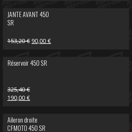
prix
prix
initial
actuel
JANTE AVANT 450
était :
est :
SR
849,00 €.
339,00 €.
Le
Le
153,20
€
90,00
€
prix
prix
initial
actuel
Réservoir 450 SR
était :
est :
153,20 €.
90,00 €.
325,40
€
Le
Le
190,00
€
prix
prix
initial
actuel
Aileron droite
était :
est :
CFMOTO 450 SR
325,40 €.
190,00 €.