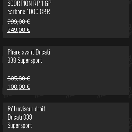
SCORPION RP-1 GP
340,00 €.
100,00 €.
carbone 1000 CBR
RR
999,00
€
Le
Le
249,00
€
prix
prix
initial
actuel
Phare avant Ducati
était :
est :
939 Supersport
999,00 €.
249,00 €.
805,80
€
Le
Le
100,00
€
prix
prix
initial
actuel
Rétroviseur droit
était :
est :
Ducati 939
805,80 €.
100,00 €.
Supersport