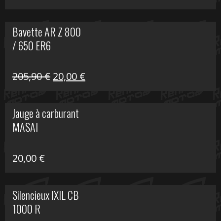
Bavette AR Z 800
/ 650 ER6
Le
Le
205,90
€
20,00
€
prix
prix
initial
actuel
Jauge à carburant
était :
est :
MASAI
205,90 €.
20,00 €.
20,00
€
Silencieux IXIL CB
1000 R