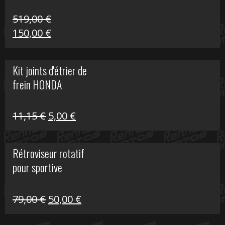
519,00
€
Le
Le
150,00
€
prix
prix
initial
actuel
Kit joints d'étrier de
était :
est :
frein HONDA
519,00 €.
150,00 €.
Le
Le
11,15
€
5,00
€
prix
prix
initial
actuel
Rétroviseur rotatif
était :
est :
pour sportive
11,15 €.
5,00 €.
Le
Le
79,00
€
50,00
€
prix
prix