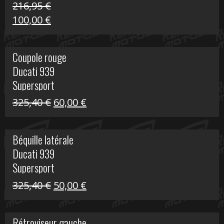
216,95
€
Le
Le
100,00
€
prix
prix
initial
actuel
Coupole rouge
était :
est :
Ducati 939
216,95 €.
100,00 €.
Supersport
Le
Le
325,40
€
60,00
€
prix
prix
initial
actuel
Béquille latérale
était :
est :
Ducati 939
325,40 €.
60,00 €.
Supersport
Le
Le
325,40
€
50,00
€
prix
prix
initial
actuel
Rétroviseur gauche