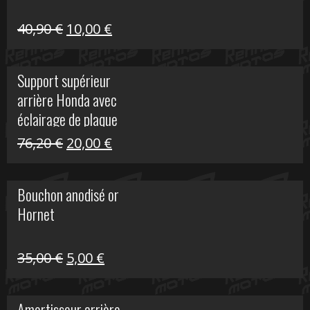
Le
Le
40,90
€
10,00
€
prix
prix
initial
actuel
Support supérieur
était :
est :
arrière Honda avec
40,90 €.
10,00 €.
éclairage de plaque
Le
Le
76,20
€
20,00
€
prix
prix
initial
actuel
Bouchon anodisé or
était :
est :
Hornet
76,20 €.
20,00 €.
Le
Le
35,00
€
5,00
€
prix
prix
initial
actuel
Amortisseur arrière