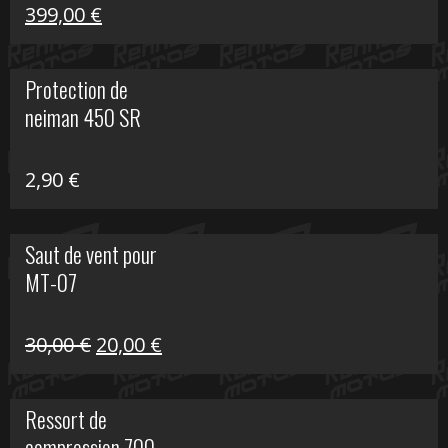
Le
Le
399,00
€
prix
prix
initial
actuel
Protection de
était :
est :
neiman 450 SR
648,22 €.
399,00 €.
2,90
€
Saut de vent pour
MT-07
Le
Le
30,00
€
20,00
€
prix
prix
initial
actuel
Ressort de
était :
est :
compression 700