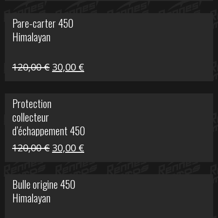
initial
actuel
Pare-carter 450
était :
est :
Himalayan
100,00 €.
20,00 €.
Le
Le
120,00
€
30,00
€
prix
prix
initial
actuel
Protection
était :
est :
collecteur
120,00 €.
30,00 €.
d’échappement 450
Himalayan
Le
Le
120,00
€
30,00
€
prix
prix
initial
actuel
Bulle origine 450
était :
est :
Himalayan
120,00 €.
30,00 €.