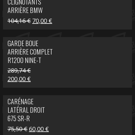
CLIGNOTANTS
40,22 €.
25,00 €.
ARRIÈRE BMW
R1200 NINE-T
Le
Le
104,16
€
70,00
€
SCRAMBLER
prix
prix
initial
actuel
GARDE BOUE
était :
est :
ARRIÈRE COMPLET
104,16 €.
70,00 €.
R1200 NINE-T
SCRAMBLER
289,74
€
Le
Le
200,00
€
prix
prix
initial
actuel
CARÉNAGE
était :
est :
LATÉRAL DROIT
289,74 €.
200,00 €.
675 SR-R
Le
Le
75,50
€
60,00
€