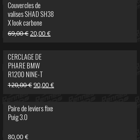
Couvercles de
était :
est :
valises SHAD SH38
238,00 €.
79,00 €.
X look carbone
Le
Le
69,00
€
20,00
€
prix
prix
initial
actuel
CERCLAGE DE
était :
est :
PHARE BMW
69,00 €.
20,00 €.
R1200 NINE-T
Le
Le
120,00
€
90,00
€
prix
prix
initial
actuel
Paire de leviers fixe
était :
est :
Puig 3.0
120,00 €.
90,00 €.
80,00
€