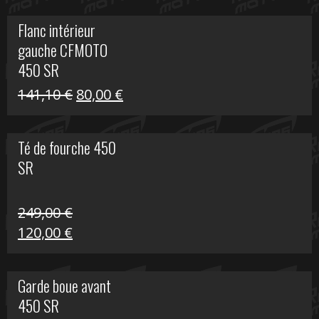
initial
actuel
Flanc intérieur
était :
est :
gauche CFMOTO
216,30 €.
90,00 €.
450 SR
Le
Le
141,10
€
80,00
€
prix
prix
initial
actuel
Té de fourche 450
était :
est :
SR
141,10 €.
80,00 €.
249,00
€
Le
Le
120,00
€
prix
prix
initial
actuel
Garde boue avant
était :
est :
450 SR
249,00 €.
120,00 €.