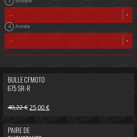
3
Modèle
4
Année
BULLE CFMOTO
675 SR-R
Le
Le
40,22
€
25,00
€
prix
prix
initial
actuel
PAIRE DE
était :
est :