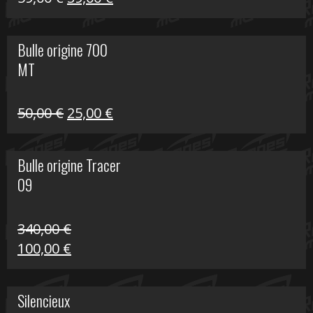
prix
prix
initial
actuel
Bulle origine 700
était :
est :
MT
59,00 €.
39,00 €.
Le
Le
50,00
€
25,00
€
prix
prix
initial
actuel
Bulle origine Tracer
était :
est :
09
50,00 €.
25,00 €.
340,00
€
Le
Le
100,00
€
prix
prix
initial
actuel
Silencieux
était :
est :