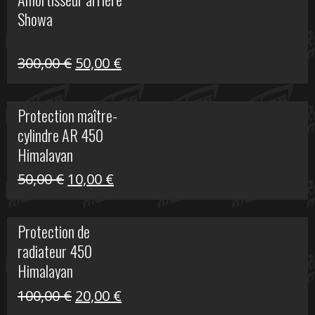
était :
est :
Showa
35,00 €.
5,00 €.
Le
Le
300,00
€
50,00
€
prix
prix
initial
actuel
Protection maître-
était :
est :
cylindre AR 450
300,00 €.
50,00 €.
Himalayan
Le
Le
50,00
€
10,00
€
prix
prix
initial
actuel
Protection de
était :
est :
radiateur 450
50,00 €.
10,00 €.
Himalayan
Le
Le
100,00
€
20,00
€
prix
prix