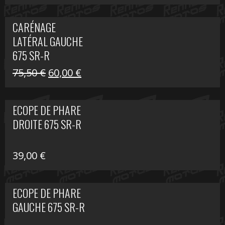
prix
prix
initial
actuel
CARÉNAGE
était :
est :
LATÉRAL GAUCHE
75,50 €.
60,00 €.
675 SR-R
Le
Le
75,50
€
60,00
€
prix
prix
initial
actuel
ECOPE DE PHARE
était :
est :
DROITE 675 SR-R
75,50 €.
60,00 €.
39,00
€
ECOPE DE PHARE
GAUCHE 675 SR-R