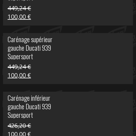
449,24
€
Le
Le
100,00
€
prix
prix
initial
actuel
Carénage supérieur
était :
est :
gauche Ducati 939
449,24 €.
100,00 €.
Supersport
449,24
€
Le
Le
100,00
€
prix
prix
initial
actuel
Carénage inférieur
était :
est :
gauche Ducati 939
449,24 €.
100,00 €.
Supersport
426,20
€
Le
Le
100,00
€