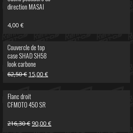
était :
est :
direction MASAI
672,00 €.
300,00 €.
4,00
€
Couvercle de top
case SHAD SH58
look carbone
Le
Le
62,50
€
15,00
€
prix
prix
initial
actuel
Flanc droit
était :
est :
CFMOTO 450 SR
62,50 €.
15,00 €.
Le
Le
216,30
€
90,00
€
prix
prix