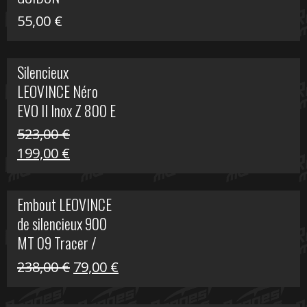
55,00
€
Silencieux
LEOVINCE Néro
EVO II Inox Z 800 E
523,00
€
Le
Le
199,00
€
prix
prix
initial
actuel
Embout LEOVINCE
était :
est :
de silencieux 900
523,00 €.
199,00 €.
MT 09 Tracer /
Tracer GT
Le
Le
238,00
€
79,00
€
prix
prix
initial
actuel