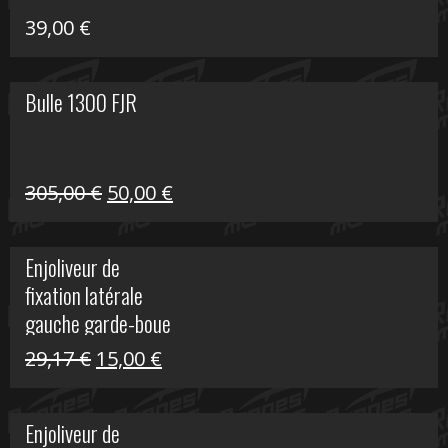
39,00
€
Bulle 1300 FJR
Le
Le
305,00
€
50,00
€
prix
prix
initial
actuel
Enjoliveur de
était :
est :
fixation latérale
305,00 €.
50,00 €.
gauche garde-boue
arrière Vulcan S
Le
Le
29,17
€
15,00
€
prix
prix
initial
actuel
Enjoliveur de
était :
est :