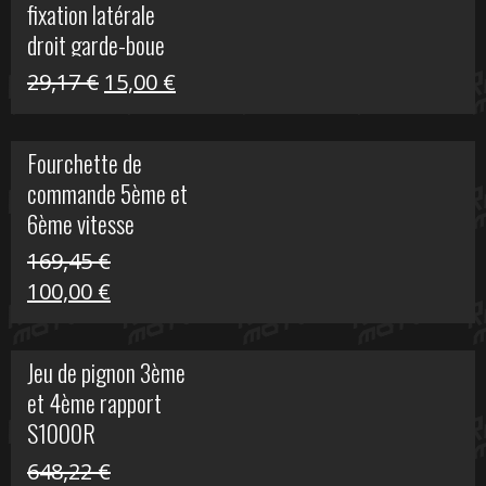
fixation latérale
29,17 €.
15,00 €.
droit garde-boue
arrière pour Vulcan
Le
Le
29,17
€
15,00
€
S
prix
prix
initial
actuel
Fourchette de
était :
est :
commande 5ème et
29,17 €.
15,00 €.
6ème vitesse
S1000R
169,45
€
Le
Le
100,00
€
prix
prix
initial
actuel
Jeu de pignon 3ème
était :
est :
et 4ème rapport
169,45 €.
100,00 €.
S1000R
648,22
€