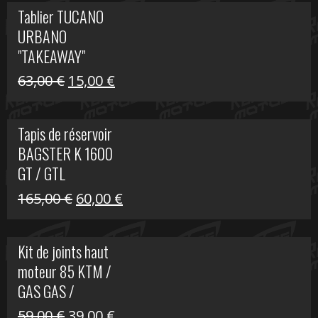
initial
actuel
Tablier TUCANO
était :
est :
URBANO
79,00 €.
50,00 €.
"TAKEAWAY"
Le
Le
63,00
€
15,00
€
prix
prix
initial
actuel
Tapis de réservoir
était :
est :
BAGSTER K 1600
63,00 €.
15,00 €.
GT / GTL
Le
Le
165,00
€
60,00
€
prix
prix
initial
actuel
Kit de joints haut
était :
est :
moteur 85 KTM /
165,00 €.
60,00 €.
GAS GAS /
HUSQVARNA
Le
Le
59,00
€
39,00
€