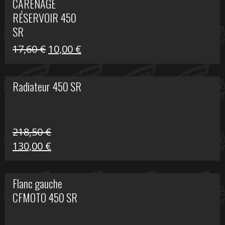
CARÉNAGE
était :
est :
RÉSERVOIR 450
119,69 €.
80,00 €.
SR
Le
Le
17,60
€
10,00
€
prix
prix
initial
actuel
Radiateur 450 SR
était :
est :
17,60 €.
10,00 €.
218,50
€
Le
Le
130,00
€
prix
prix
initial
actuel
Flanc gauche
était :
est :
CFMOTO 450 SR
218,50 €.
130,00 €.