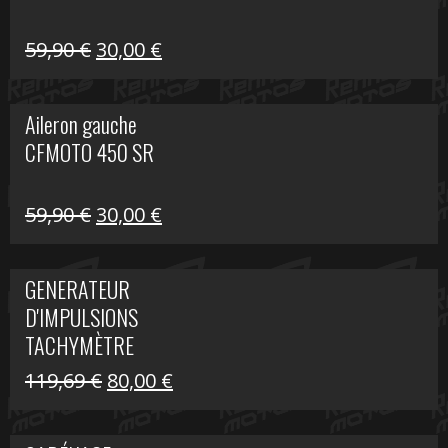
Le
Le
59,90
€
30,00
€
prix
prix
initial
actuel
Aileron gauche
était :
est :
CFMOTO 450 SR
59,90 €.
30,00 €.
Le
Le
59,90
€
30,00
€
prix
prix
initial
actuel
GENERATEUR
était :
est :
D'IMPULSIONS
59,90 €.
30,00 €.
TACHYMÈTRE
R1200 C
Le
Le
119,69
€
80,00
€
prix
prix
initial
actuel