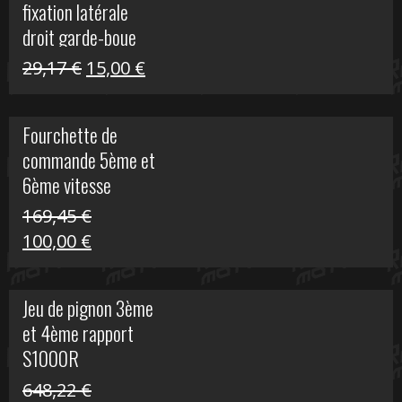
fixation latérale
29,17 €.
15,00 €.
droit garde-boue
arrière pour Vulcan
Le
Le
29,17
€
15,00
€
S
prix
prix
initial
actuel
Fourchette de
était :
est :
commande 5ème et
29,17 €.
15,00 €.
6ème vitesse
S1000R
169,45
€
Le
Le
100,00
€
prix
prix
initial
actuel
Jeu de pignon 3ème
était :
est :
et 4ème rapport
169,45 €.
100,00 €.
S1000R
648,22
€