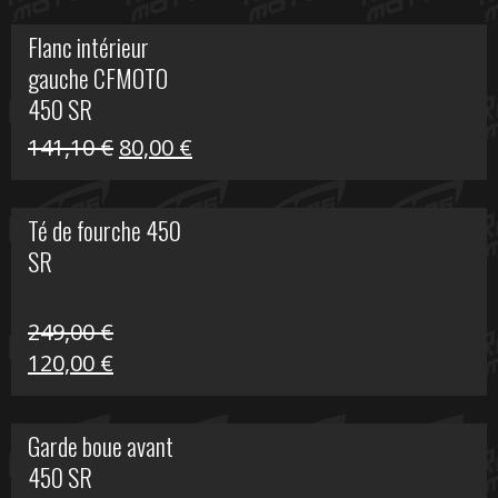
initial
actuel
Flanc intérieur
était :
est :
gauche CFMOTO
216,30 €.
90,00 €.
450 SR
Le
Le
141,10
€
80,00
€
prix
prix
initial
actuel
Té de fourche 450
était :
est :
SR
141,10 €.
80,00 €.
249,00
€
Le
Le
120,00
€
prix
prix
initial
actuel
Garde boue avant
était :
est :
450 SR
249,00 €.
120,00 €.