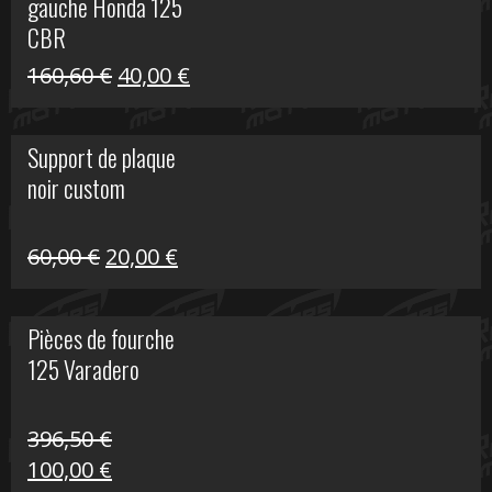
gauche Honda 125
40,00 €.
10,00 €.
CBR
Le
Le
160,60
€
40,00
€
prix
prix
initial
actuel
Support de plaque
était :
est :
noir custom
160,60 €.
40,00 €.
Le
Le
60,00
€
20,00
€
prix
prix
initial
actuel
Pièces de fourche
était :
est :
125 Varadero
60,00 €.
20,00 €.
396,50
€
Le
Le
100,00
€