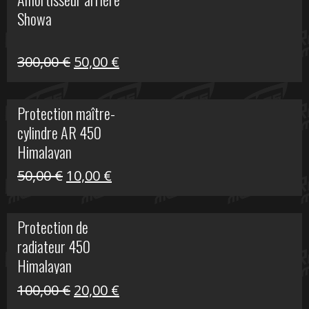
était :
est :
Showa
35,00 €.
5,00 €.
Le
Le
300,00
€
50,00
€
prix
prix
initial
actuel
Protection maître-
était :
est :
cylindre AR 450
300,00 €.
50,00 €.
Himalayan
Le
Le
50,00
€
10,00
€
prix
prix
initial
actuel
Protection de
était :
est :
radiateur 450
50,00 €.
10,00 €.
Himalayan
Le
Le
100,00
€
20,00
€
prix
prix