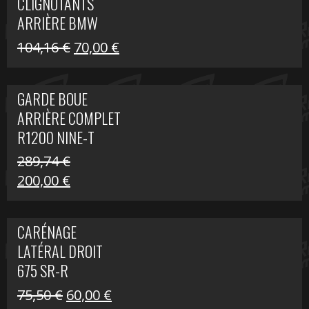
CLIGNOTANTS
40,22 €.
25,00 €.
ARRIÈRE BMW
R1200 NINE-T
Le
Le
104,16
€
70,00
€
SCRAMBLER
prix
prix
initial
actuel
GARDE BOUE
était :
est :
ARRIÈRE COMPLET
104,16 €.
70,00 €.
R1200 NINE-T
SCRAMBLER
289,74
€
Le
Le
200,00
€
prix
prix
initial
actuel
CARÉNAGE
était :
est :
LATÉRAL DROIT
289,74 €.
200,00 €.
675 SR-R
Le
Le
75,50
€
60,00
€