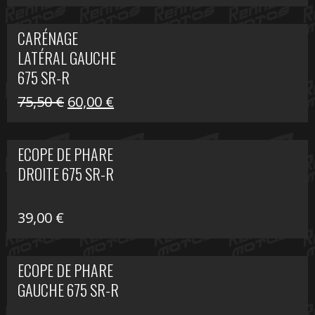
prix
prix
initial
actuel
CARÉNAGE
était :
est :
LATÉRAL GAUCHE
75,50 €.
60,00 €.
675 SR-R
Le
Le
75,50
€
60,00
€
prix
prix
initial
actuel
ECOPE DE PHARE
était :
est :
DROITE 675 SR-R
75,50 €.
60,00 €.
39,00
€
ECOPE DE PHARE
GAUCHE 675 SR-R