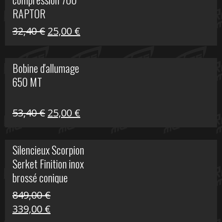
30,00 €.
20,00 €.
RAPTOR
Le
Le
32,40
€
25,00
€
prix
prix
initial
actuel
Bobine d'allumage
était :
est :
650 MT
32,40 €.
25,00 €.
Le
Le
53,40
€
25,00
€
prix
prix
initial
actuel
Silencieux Scorpion
était :
est :
Serket Finition inox
53,40 €.
25,00 €.
brossé conique
double Z 1000
849,00
€
Le
Le
339,00
€