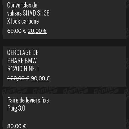
Couvercles de
était :
est :
valises SHAD SH38
238,00 €.
79,00 €.
X look carbone
Le
Le
69,00
€
20,00
€
prix
prix
initial
actuel
CERCLAGE DE
était :
est :
PHARE BMW
69,00 €.
20,00 €.
R1200 NINE-T
Le
Le
120,00
€
90,00
€
prix
prix
initial
actuel
Paire de leviers fixe
était :
est :
Puig 3.0
120,00 €.
90,00 €.
80,00
€