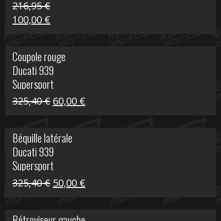
216,95
€
Le
Le
100,00
€
prix
prix
initial
actuel
Coupole rouge
était :
est :
Ducati 939
216,95 €.
100,00 €.
Supersport
Le
Le
325,40
€
60,00
€
prix
prix
initial
actuel
Béquille latérale
était :
est :
Ducati 939
325,40 €.
60,00 €.
Supersport
Le
Le
325,40
€
50,00
€
prix
prix
initial
actuel
Rétroviseur gauche