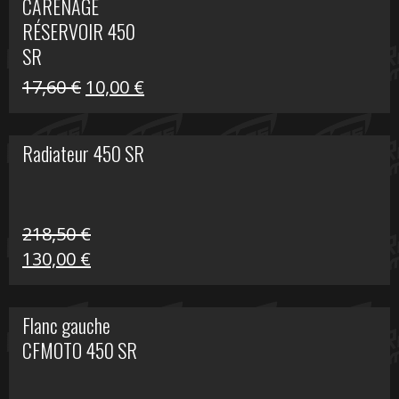
CARÉNAGE
était :
est :
RÉSERVOIR 450
119,69 €.
80,00 €.
SR
Le
Le
17,60
€
10,00
€
prix
prix
initial
actuel
Radiateur 450 SR
était :
est :
17,60 €.
10,00 €.
218,50
€
Le
Le
130,00
€
prix
prix
initial
actuel
Flanc gauche
était :
est :
CFMOTO 450 SR
218,50 €.
130,00 €.