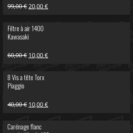
Le
Le
99,00
€
20,00
€
prix
prix
initial
actuel
Filtre à air 1400
était :
est :
Kawasaki
99,00 €.
20,00 €.
Le
Le
60,00
€
10,00
€
prix
prix
initial
actuel
8 Vis a tête Torx
était :
est :
Piaggio
60,00 €.
10,00 €.
Le
Le
40,00
€
10,00
€
prix
prix
initial
actuel
Carénage flanc
était :
est :