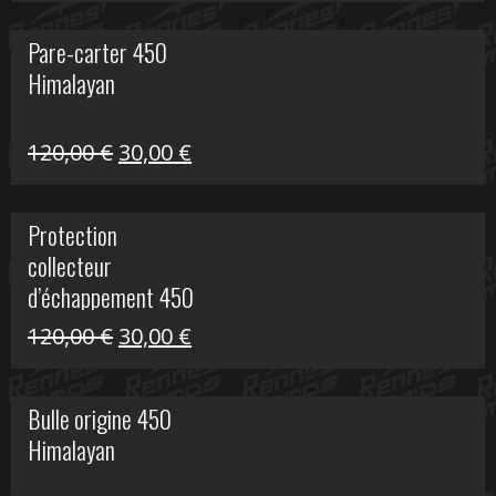
initial
actuel
Pare-carter 450
était :
est :
Himalayan
100,00 €.
20,00 €.
Le
Le
120,00
€
30,00
€
prix
prix
initial
actuel
Protection
était :
est :
collecteur
120,00 €.
30,00 €.
d’échappement 450
Himalayan
Le
Le
120,00
€
30,00
€
prix
prix
initial
actuel
Bulle origine 450
était :
est :
Himalayan
120,00 €.
30,00 €.