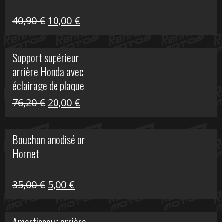
Le
Le
40,90
€
10,00
€
prix
prix
initial
actuel
Support supérieur
était :
est :
arrière Honda avec
40,90 €.
10,00 €.
éclairage de plaque
Le
Le
76,20
€
20,00
€
prix
prix
initial
actuel
Bouchon anodisé or
était :
est :
Hornet
76,20 €.
20,00 €.
Le
Le
35,00
€
5,00
€
prix
prix
initial
actuel
Amortisseur arrière