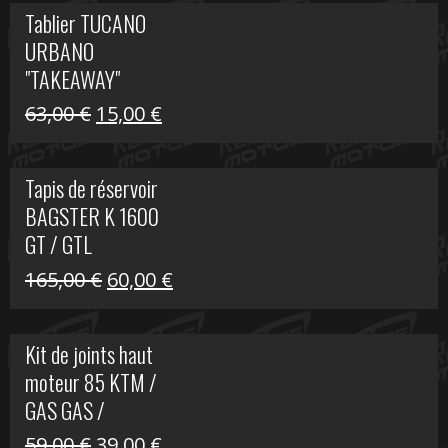
initial
actuel
Tablier TUCANO
était :
est :
URBANO
79,00 €.
50,00 €.
"TAKEAWAY"
Le
Le
63,00
€
15,00
€
prix
prix
initial
actuel
Tapis de réservoir
était :
est :
BAGSTER K 1600
63,00 €.
15,00 €.
GT / GTL
Le
Le
165,00
€
60,00
€
prix
prix
initial
actuel
Kit de joints haut
était :
est :
moteur 85 KTM /
165,00 €.
60,00 €.
GAS GAS /
HUSQVARNA
Le
Le
59,00
€
39,00
€