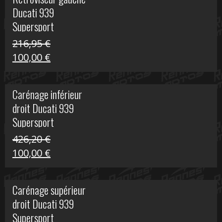
était :
est :
Ducati 939
325,40 €.
50,00 €.
Supersport
216,95
€
Le
Le
100,00
€
prix
prix
initial
actuel
Carénage inférieur
était :
est :
droit Ducati 939
216,95 €.
100,00 €.
Supersport
426,20
€
Le
Le
100,00
€
prix
prix
initial
actuel
Carénage supérieur
était :
est :
droit Ducati 939
426,20 €.
100,00 €.
Supersport