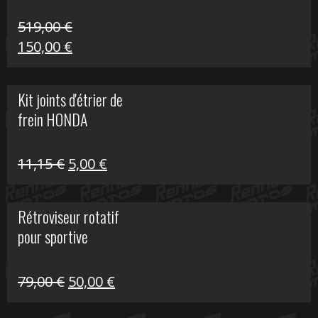
519,00
€
Le
Le
150,00
€
prix
prix
initial
actuel
Kit joints d'étrier de
était :
est :
frein HONDA
519,00 €.
150,00 €.
Le
Le
11,15
€
5,00
€
prix
prix
initial
actuel
Rétroviseur rotatif
était :
est :
pour sportive
11,15 €.
5,00 €.
Le
Le
79,00
€
50,00
€
prix
prix