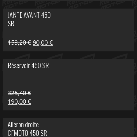
prix
prix
initial
actuel
JANTE AVANT 450
était :
est :
SR
849,00 €.
339,00 €.
Le
Le
153,20
€
90,00
€
prix
prix
initial
actuel
Réservoir 450 SR
était :
est :
153,20 €.
90,00 €.
325,40
€
Le
Le
190,00
€
prix
prix
initial
actuel
Aileron droite
était :
est :
CFMOTO 450 SR
325,40 €.
190,00 €.