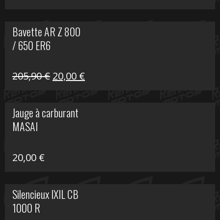
Bavette AR Z 800
/ 650 ER6
Le
Le
205,90
€
20,00
€
prix
prix
initial
actuel
Jauge à carburant
était :
est :
MASAI
205,90 €.
20,00 €.
20,00
€
Silencieux IXIL CB
1000 R