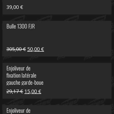
39,00
€
Bulle 1300 FJR
Le
Le
305,00
€
50,00
€
prix
prix
initial
actuel
Enjoliveur de
était :
est :
fixation latérale
305,00 €.
50,00 €.
gauche garde-boue
arrière Vulcan S
Le
Le
29,17
€
15,00
€
prix
prix
initial
actuel
Enjoliveur de
était :
est :