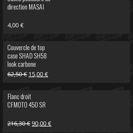
était :
est :
direction MASAI
672,00 €.
300,00 €.
4,00
€
Couvercle de top
case SHAD SH58
look carbone
Le
Le
62,50
€
15,00
€
prix
prix
initial
actuel
Flanc droit
était :
est :
CFMOTO 450 SR
62,50 €.
15,00 €.
Le
Le
216,30
€
90,00
€
prix
prix