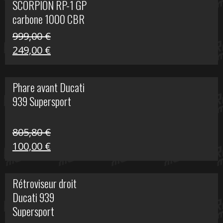
SCORPION RP-1 GP
340,00 €.
100,00 €.
carbone 1000 CBR
RR
999,00
€
Le
Le
249,00
€
prix
prix
initial
actuel
Phare avant Ducati
était :
est :
939 Supersport
999,00 €.
249,00 €.
805,80
€
Le
Le
100,00
€
prix
prix
initial
actuel
Rétroviseur droit
était :
est :
Ducati 939
805,80 €.
100,00 €.
Supersport