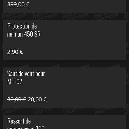
Le
Le
399,00
€
prix
prix
initial
actuel
Protection de
était :
est :
neiman 450 SR
648,22 €.
399,00 €.
2,90
€
Saut de vent pour
MT-07
Le
Le
30,00
€
20,00
€
prix
prix
initial
actuel
Ressort de
était :
est :
compression 700