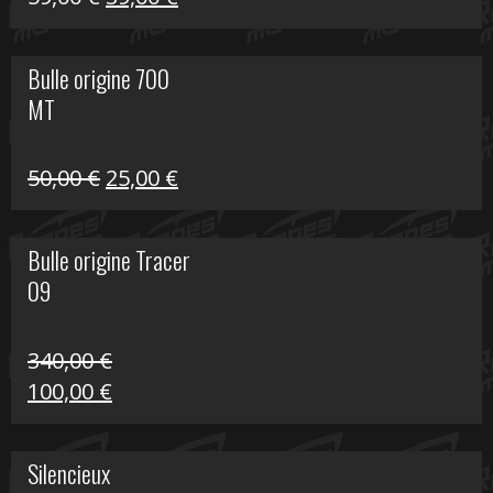
prix
prix
initial
actuel
Bulle origine 700
était :
est :
MT
59,00 €.
39,00 €.
Le
Le
50,00
€
25,00
€
prix
prix
initial
actuel
Bulle origine Tracer
était :
est :
09
50,00 €.
25,00 €.
340,00
€
Le
Le
100,00
€
prix
prix
initial
actuel
Silencieux
était :
est :