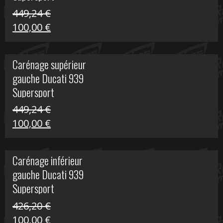
449,24
€
Le
Le
100,00
€
prix
prix
initial
actuel
Carénage supérieur
était :
est :
gauche Ducati 939
449,24 €.
100,00 €.
Supersport
449,24
€
Le
Le
100,00
€
prix
prix
initial
actuel
Carénage inférieur
était :
est :
gauche Ducati 939
449,24 €.
100,00 €.
Supersport
426,20
€
Le
Le
100,00
€