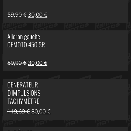
Le
Le
59,90
€
30,00
€
prix
prix
initial
actuel
Aileron gauche
était :
est :
CFMOTO 450 SR
59,90 €.
30,00 €.
Le
Le
59,90
€
30,00
€
prix
prix
initial
actuel
GENERATEUR
était :
est :
D'IMPULSIONS
59,90 €.
30,00 €.
TACHYMÈTRE
R1200 C
Le
Le
119,69
€
80,00
€
prix
prix
initial
actuel