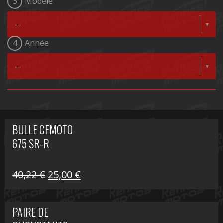
3
Modèle
4
Année
BULLE CFMOTO
675 SR-R
Le
Le
40,22
€
25,00
€
prix
prix
initial
actuel
PAIRE DE
était :
est :