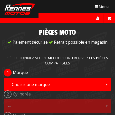
Toggle
Menu
navigation
PIÈCES MOTO
Paiement sécurisé
Retrait possible en magasin
SÉLECTIONNEZ VOTRE
MOTO
POUR TROUVER LES
PIÈCES
COMPATIBLES
1
Marque
2
Cylindrée