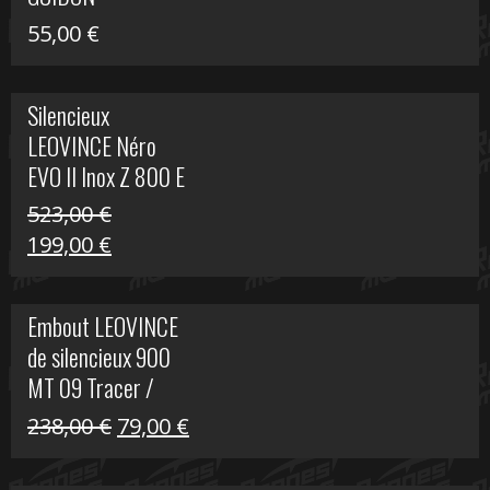
55,00
€
Silencieux
LEOVINCE Néro
EVO II Inox Z 800 E
523,00
€
Le
Le
199,00
€
prix
prix
initial
actuel
Embout LEOVINCE
était :
est :
de silencieux 900
523,00 €.
199,00 €.
MT 09 Tracer /
Tracer GT
Le
Le
238,00
€
79,00
€
prix
prix
initial
actuel