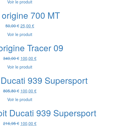
Voir le produit
initial
actuel
était :
est :
 origine 700 MT
165,00 €.
60,00 €.
Le
Le
50,00
€
25,00
€
prix
prix
Voir le produit
initial
actuel
était :
est :
origine Tracer 09
50,00 €.
25,00 €.
Le
Le
340,00
€
100,00
€
prix
prix
Voir le produit
initial
actuel
était :
est :
 Ducati 939 Supersport
340,00 €.
100,00 €.
Le
Le
805,80
€
100,00
€
prix
prix
Voir le produit
initial
actuel
était :
est :
oit Ducati 939 Supersport
805,80 €.
100,00 €.
Le
Le
216,95
€
100,00
€
prix
prix