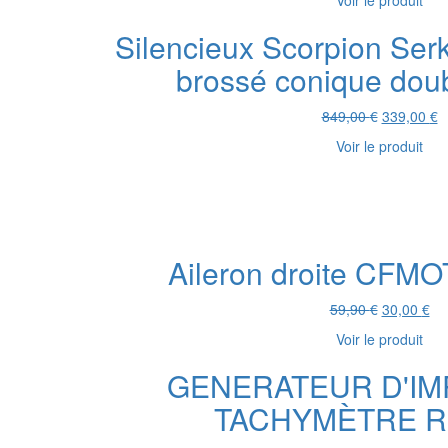
Voir le produit
initial
act
était :
est
Silencieux Scorpion Serke
32,40 €.
25,
brossé conique dou
Le
L
849,00
€
339,00
€
prix
pr
Voir le produit
initial
a
était :
es
849,00 €.
3
Aileron droite CFM
Le
Le
59,90
€
30,00
€
prix
pri
Voir le produit
initial
act
était :
est
GENERATEUR D'IM
59,90 €.
30,
TACHYMÈTRE R