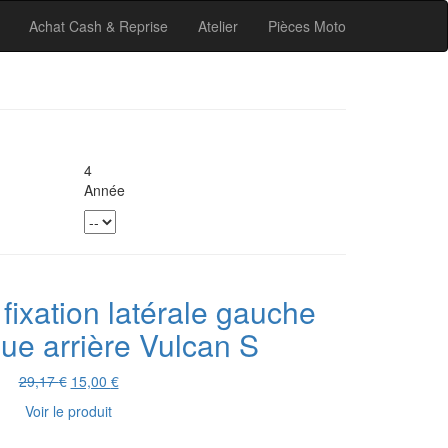
Achat Cash & Reprise
Atelier
Pièces Moto
4
Année
 fixation latérale gauche
ue arrière Vulcan S
Le
Le
29,17
€
15,00
€
prix
prix
Voir le produit
initial
actuel
était :
est :