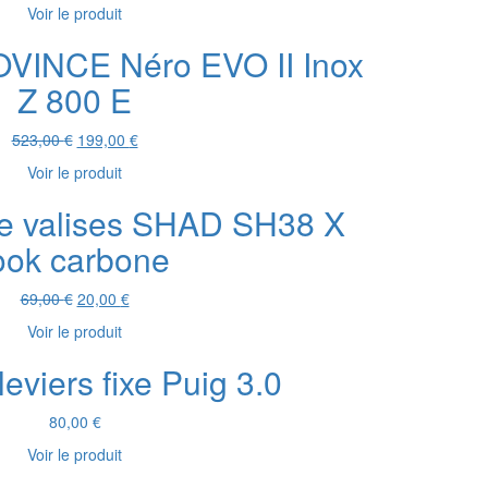
prix
prix
Voir le produit
initial
actuel
était :
est :
OVINCE Néro EVO II Inox
516,00 €.
199,00 €.
Z 800 E
Le
Le
523,00
€
199,00
€
prix
prix
Voir le produit
initial
actuel
était :
est :
de valises SHAD SH38 X
523,00 €.
199,00 €.
ook carbone
Le
Le
69,00
€
20,00
€
prix
prix
Voir le produit
initial
actuel
était :
est :
leviers fixe Puig 3.0
69,00 €.
20,00 €.
80,00
€
Voir le produit