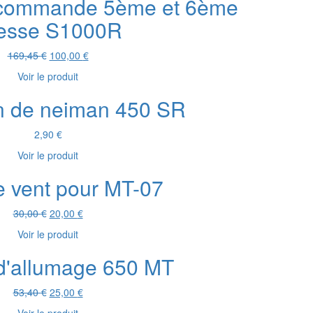
 commande 5ème et 6ème
29,17 €.
15,00 €.
tesse S1000R
Le
Le
169,45
€
100,00
€
prix
prix
Voir le produit
initial
actuel
était :
est :
on de neiman 450 SR
169,45 €.
100,00 €.
2,90
€
Voir le produit
e vent pour MT-07
Le
Le
30,00
€
20,00
€
prix
prix
Voir le produit
initial
actuel
était :
est :
d'allumage 650 MT
30,00 €.
20,00 €.
Le
Le
53,40
€
25,00
€
prix
prix