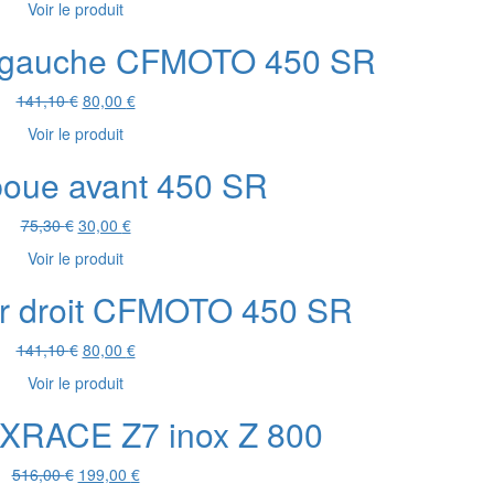
Voir le produit
initial
actuel
était :
est :
ur gauche CFMOTO 450 SR
216,30 €.
90,00 €.
Le
Le
141,10
€
80,00
€
prix
prix
Voir le produit
initial
actuel
était :
est :
boue avant 450 SR
141,10 €.
80,00 €.
Le
Le
75,30
€
30,00
€
prix
prix
Voir le produit
initial
actuel
était :
est :
eur droit CFMOTO 450 SR
75,30 €.
30,00 €.
Le
Le
141,10
€
80,00
€
prix
prix
Voir le produit
initial
actuel
était :
est :
 IXRACE Z7 inox Z 800
141,10 €.
80,00 €.
Le
Le
516,00
€
199,00
€