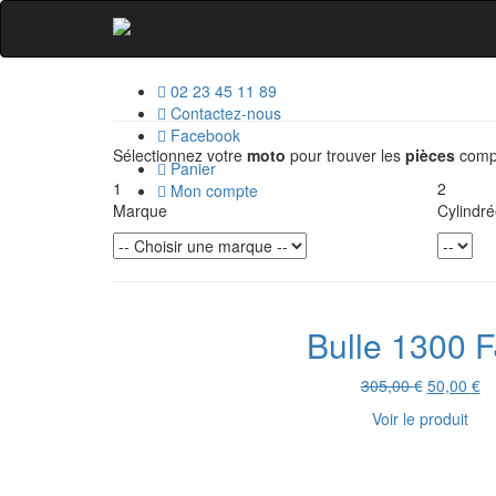
02 23 45 11 89
Contactez-nous
Facebook
Sélectionnez votre
moto
pour trouver les
pièces
compa
Panier
1
2
Mon compte
Marque
Cylindré
Bulle 1300 
Le
L
305,00
€
50,00
€
prix
pr
Voir le produit
initial
ac
était :
es
305,00 €.
50