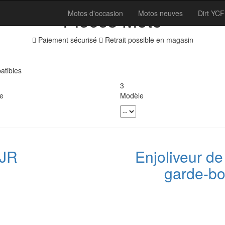
Pièces Moto
Motos d'occasion
Motos neuves
Dirt YCF
Paiement sécurisé
Retrait possible en magasin
tibles
3
e
Modèle
FJR
Enjoliveur de
garde-bo
e
ix
tuel
t :
,00 €.