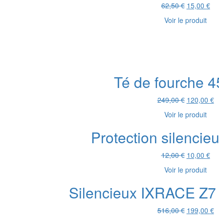
Le
Le
62,50
€
15,00
€
prix
pri
Voir le produit
initial
act
était :
est
62,50 €.
15,
Té de fourche 
Le
L
249,00
€
120,00
€
prix
pr
Voir le produit
initial
a
était :
es
Protection silenci
249,00 €.
1
Le
Le
12,00
€
10,00
€
prix
pri
Voir le produit
initial
act
était :
est
Silencieux IXRACE Z7 
12,00 €.
10,
Le
L
516,00
€
199,00
€