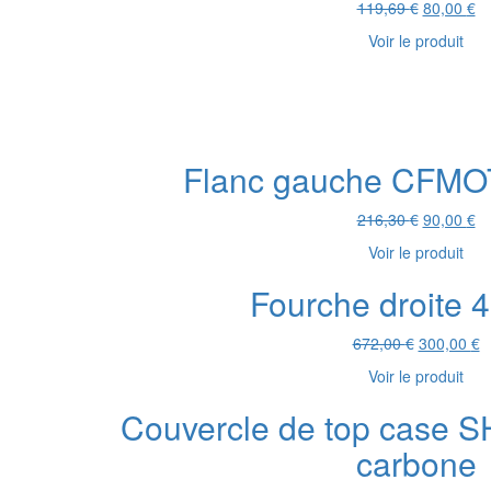
Le
L
119,69
€
80,00
€
prix
pr
Voir le produit
initial
ac
était :
es
119,69 €.
80
Flanc gauche CFMO
Le
L
216,30
€
90,00
€
prix
pr
Voir le produit
initial
ac
était :
es
Fourche droite 
216,30 €.
90
Le
L
672,00
€
300,00
€
prix
pr
Voir le produit
initial
a
était :
es
Couvercle de top case 
672,00 €.
3
carbone