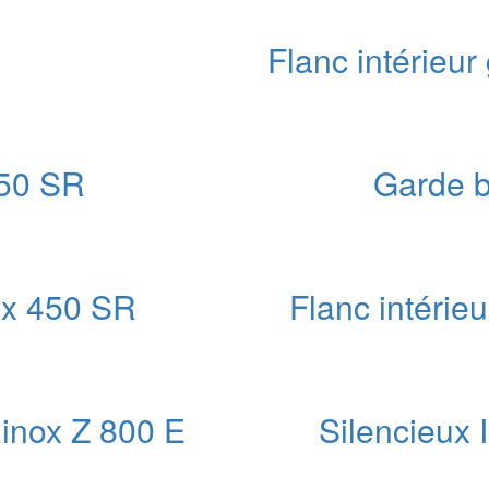
x
Flanc intérie
uel
 :
00 €.
450 SR
Garde 
e
ix
ctuel
t :
eux 450 SR
Flanc intéri
20,00 €.
x
uel
 :
inox Z 800 E
Silencieux
00 €.
e