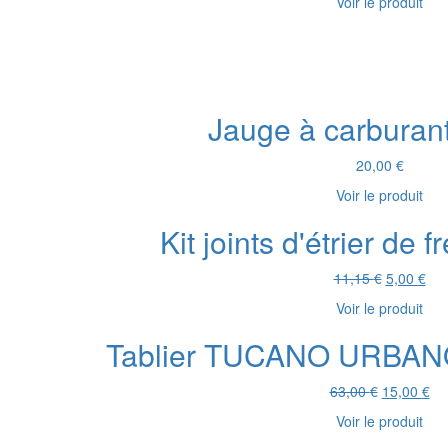
Voir le produit
initial
ac
était :
es
120,00 €.
90
Jauge à carburan
20,00
€
Voir le produit
Kit joints d'étrier de
Le
Le
11,15
€
5,00
€
prix
prix
Voir le produit
initial
act
était :
est 
Tablier TUCANO URBAN
11,15 €.
5,0
Le
Le
63,00
€
15,00
€
prix
pri
Voir le produit
initial
act