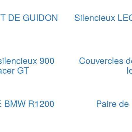
ix
ctuel
t :
T DE GUIDON
Silencieux LE
99,00 €.
ilencieux 900
Couvercles 
racer GT
l
e
ix
tuel
t :
 BMW R1200
Paire de 
,00 €.
e
ix