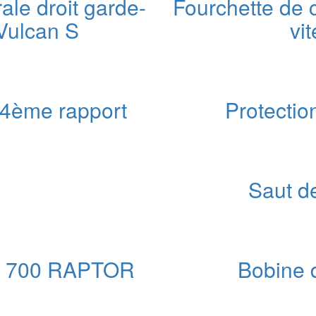
rale droit garde-
Fourchette de
 Vulcan S
vi
x
uel
 :
 4ème rapport
Protecti
00 €.
e
ix
Saut d
ctuel
t :
99,00 €.
on 700 RAPTOR
Bobine 
x