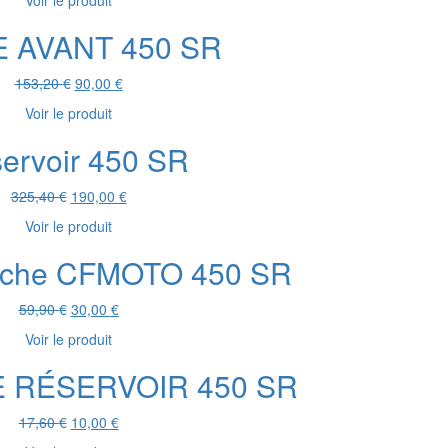
Voir le produit
initial
actuel
était :
est :
E AVANT 450 SR
53,40 €.
25,00 €.
Le
Le
153,20
€
90,00
€
prix
prix
Voir le produit
initial
actuel
était :
est :
ervoir 450 SR
153,20 €.
90,00 €.
Le
Le
325,40
€
190,00
€
prix
prix
Voir le produit
initial
actuel
était :
est :
auche CFMOTO 450 SR
325,40 €.
190,00 €.
Le
Le
59,90
€
30,00
€
prix
prix
Voir le produit
initial
actuel
était :
est :
 RÉSERVOIR 450 SR
59,90 €.
30,00 €.
Le
Le
17,60
€
10,00
€
prix
prix