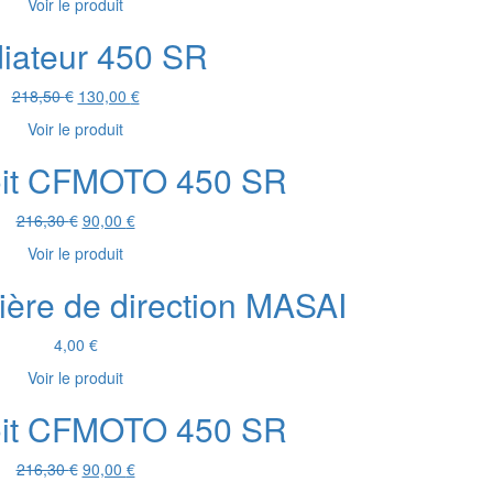
Voir le produit
initial
actuel
était :
est :
iateur 450 SR
17,60 €.
10,00 €.
Le
Le
218,50
€
130,00
€
prix
prix
Voir le produit
initial
actuel
était :
est :
oit CFMOTO 450 SR
218,50 €.
130,00 €.
Le
Le
216,30
€
90,00
€
prix
prix
Voir le produit
initial
actuel
était :
est :
ère de direction MASAI
216,30 €.
90,00 €.
4,00
€
Voir le produit
oit CFMOTO 450 SR
Le
Le
216,30
€
90,00
€
prix
prix