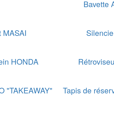
Bavette 
tuel
t :
,00 €.
t MASAI
Silenci
 frein HONDA
Rétroviseur
uel
:
O "TAKEAWAY"
Tapis de rése
0 €.
x
uel