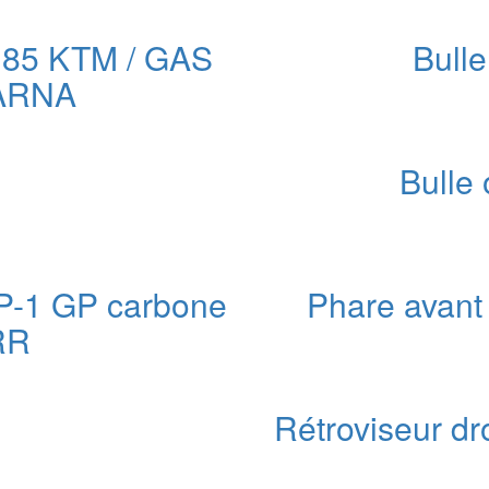
 :
00 €.
ur 85 KTM / GAS
Bulle
ARNA
x
Bulle 
uel
 :
00 €.
P-1 GP carbone
Phare avant
RR
e
ix
Rétroviseur dr
ctuel
t :
49,00 €.