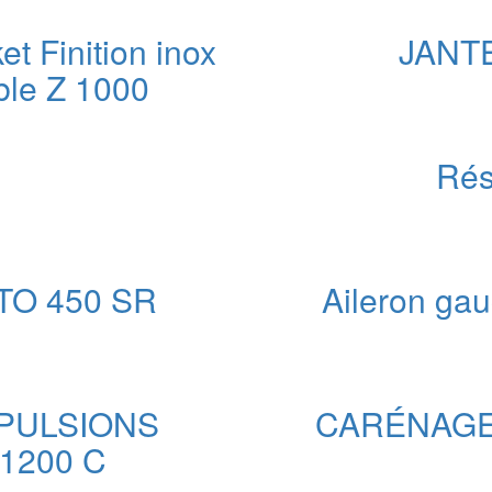
uel
 :
t Finition inox
JANT
00 €.
ble Z 1000
e
ix
Rés
ctuel
t :
39,00 €.
OTO 450 SR
Aileron g
x
uel
 :
PULSIONS
CARÉNAGE
00 €.
1200 C