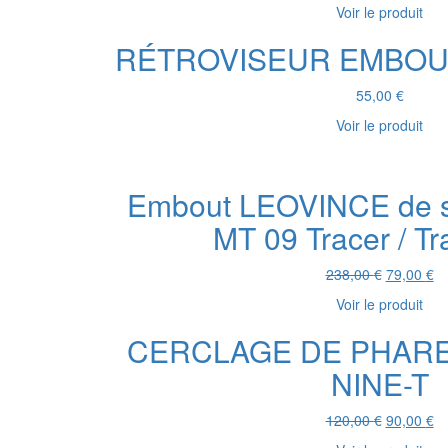
prix
pr
Voir le produit
initial
a
était :
es
RÉTROVISEUR EMBOU
516,00 €.
1
55,00
€
Voir le produit
Embout LEOVINCE de s
MT 09 Tracer / T
Le
L
238,00
€
79,00
€
prix
pr
Voir le produit
initial
ac
était :
es
CERCLAGE DE PHARE
238,00 €.
79
NINE-T
Le
L
120,00
€
90,00
€
prix
pr