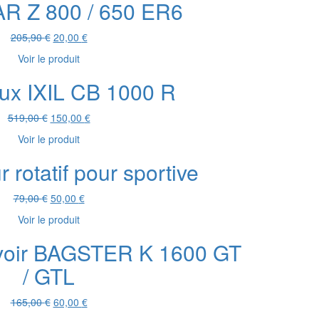
AR Z 800 / 650 ER6
Le
Le
205,90
€
20,00
€
prix
prix
Voir le produit
initial
actuel
était :
est :
eux IXIL CB 1000 R
205,90 €.
20,00 €.
Le
Le
519,00
€
150,00
€
prix
prix
Voir le produit
initial
actuel
était :
est :
 rotatif pour sportive
519,00 €.
150,00 €.
Le
Le
79,00
€
50,00
€
prix
prix
Voir le produit
initial
actuel
était :
est :
rvoir BAGSTER K 1600 GT
79,00 €.
50,00 €.
/ GTL
Le
Le
165,00
€
60,00
€
prix
prix