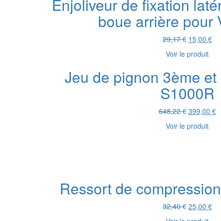
Enjoliveur de fixation laté
boue arrière pour
Le
Le
29,17
€
15,00
€
prix
pri
Voir le produit
initial
act
était :
est
Jeu de pignon 3ème et
29,17 €.
15,
S1000R
Le
L
648,22
€
399,00
€
prix
pr
Voir le produit
initial
a
était :
es
648,22 €.
3
Ressort de compressi
Le
Le
32,40
€
25,00
€
prix
pri