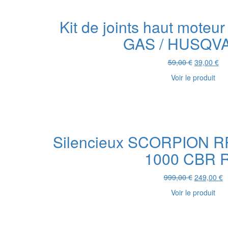
était :
est
63,00 €.
15,
Kit de joints haut mote
GAS / HUSQV
Le
Le
59,00
€
39,00
€
prix
pri
Voir le produit
initial
act
était :
est
59,00 €.
39,
Silencieux SCORPION R
1000 CBR 
Le
L
999,00
€
249,00
€
prix
pr
Voir le produit
initial
a
était :
es
999,00 €.
2