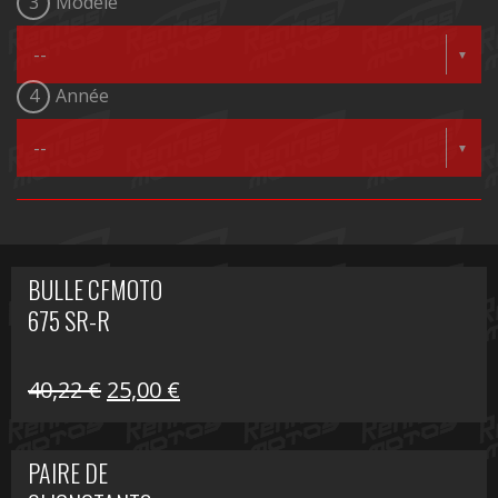
3
Modèle
4
Année
BULLE CFMOTO
675 SR-R
Le
Le
40,22
€
25,00
€
prix
prix
initial
actuel
PAIRE DE
était :
est :