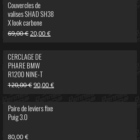
Couvercles de
était :
est :
valises SHAD SH38
238,00 €.
79,00 €.
X look carbone
Le
Le
69,00
€
20,00
€
prix
prix
initial
actuel
CERCLAGE DE
était :
est :
PHARE BMW
69,00 €.
20,00 €.
R1200 NINE-T
Le
Le
120,00
€
90,00
€
prix
prix
initial
actuel
Paire de leviers fixe
était :
est :
Puig 3.0
120,00 €.
90,00 €.
80,00
€