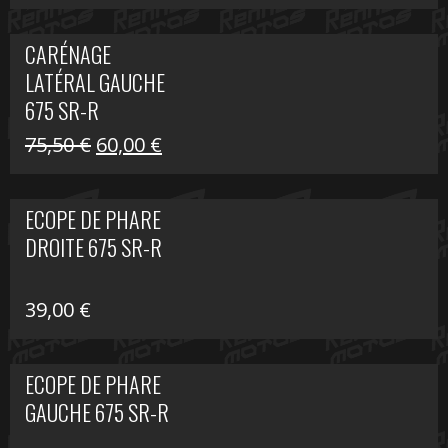
prix
prix
initial
actuel
CARÉNAGE
était :
est :
LATÉRAL GAUCHE
75,50 €.
60,00 €.
675 SR-R
Le
Le
75,50
€
60,00
€
prix
prix
initial
actuel
ECOPE DE PHARE
était :
est :
DROITE 675 SR-R
75,50 €.
60,00 €.
39,00
€
ECOPE DE PHARE
GAUCHE 675 SR-R