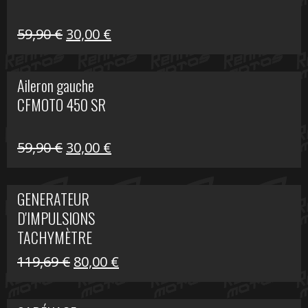
Le
Le
59,90
€
30,00
€
prix
prix
initial
actuel
Aileron gauche
était :
est :
CFMOTO 450 SR
59,90 €.
30,00 €.
Le
Le
59,90
€
30,00
€
prix
prix
initial
actuel
GENERATEUR
était :
est :
D'IMPULSIONS
59,90 €.
30,00 €.
TACHYMÈTRE
R1200 C
Le
Le
119,69
€
80,00
€
prix
prix
initial
actuel