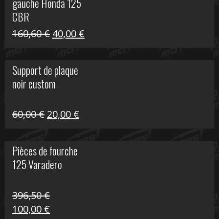
gauche Honda 125
40,00 €.
10,00 €.
CBR
Le
Le
160,60
€
40,00
€
prix
prix
initial
actuel
Support de plaque
était :
est :
noir custom
160,60 €.
40,00 €.
Le
Le
60,00
€
20,00
€
prix
prix
initial
actuel
Pièces de fourche
était :
est :
125 Varadero
60,00 €.
20,00 €.
396,50
€
Le
Le
100,00
€