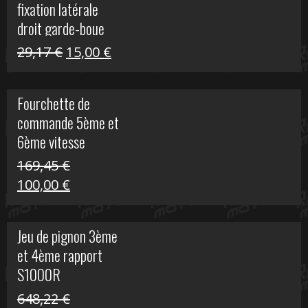
fixation latérale
29,17 €.
15,00 €.
droit garde-boue
arrière pour Vulcan
Le
Le
29,17
€
15,00
€
S
prix
prix
initial
actuel
Fourchette de
était :
est :
commande 5ème et
29,17 €.
15,00 €.
6ème vitesse
S1000R
169,45
€
Le
Le
100,00
€
prix
prix
initial
actuel
Jeu de pignon 3ème
était :
est :
et 4ème rapport
169,45 €.
100,00 €.
S1000R
648,22
€