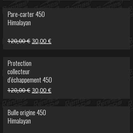
initial
actuel
Pare-carter 450
était :
est :
Himalayan
100,00 €.
20,00 €.
Le
Le
120,00
€
30,00
€
prix
prix
initial
actuel
Protection
était :
est :
collecteur
120,00 €.
30,00 €.
d’échappement 450
Himalayan
Le
Le
120,00
€
30,00
€
prix
prix
initial
actuel
Bulle origine 450
était :
est :
Himalayan
120,00 €.
30,00 €.