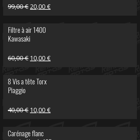
Le
Le
99,00
€
20,00
€
prix
prix
initial
actuel
Filtre à air 1400
était :
est :
Kawasaki
99,00 €.
20,00 €.
Le
Le
60,00
€
10,00
€
prix
prix
initial
actuel
8 Vis a tête Torx
était :
est :
Piaggio
60,00 €.
10,00 €.
Le
Le
40,00
€
10,00
€
prix
prix
initial
actuel
Carénage flanc
était :
est :