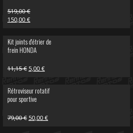
519,00
€
Le
Le
150,00
€
prix
prix
initial
actuel
Kit joints d'étrier de
était :
est :
frein HONDA
519,00 €.
150,00 €.
Le
Le
11,15
€
5,00
€
prix
prix
initial
actuel
Rétroviseur rotatif
était :
est :
pour sportive
11,15 €.
5,00 €.
Le
Le
79,00
€
50,00
€
prix
prix