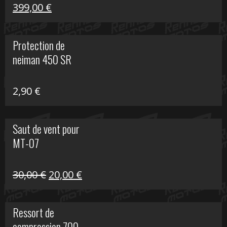
Le
Le
399,00
€
prix
prix
initial
actuel
Protection de
était :
est :
neiman 450 SR
648,22 €.
399,00 €.
2,90
€
Saut de vent pour
MT-07
Le
Le
30,00
€
20,00
€
prix
prix
initial
actuel
Ressort de
était :
est :
compression 700