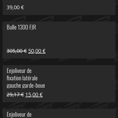
39,00
€
Bulle 1300 FJR
Le
Le
305,00
€
50,00
€
prix
prix
initial
actuel
Enjoliveur de
était :
est :
fixation latérale
305,00 €.
50,00 €.
gauche garde-boue
arrière Vulcan S
Le
Le
29,17
€
15,00
€
prix
prix
initial
actuel
Enjoliveur de
était :
est :