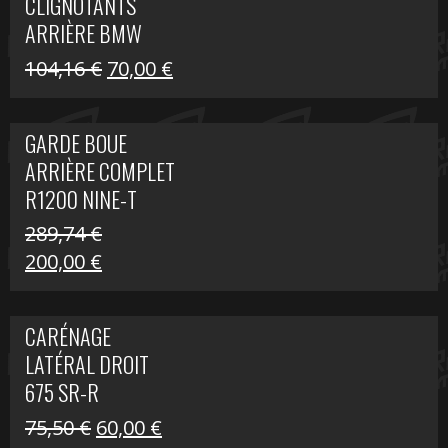
CLIGNOTANTS
40,22 €.
25,00 €.
ARRIÈRE BMW
R1200 NINE-T
Le
Le
104,16
€
70,00
€
SCRAMBLER
prix
prix
initial
actuel
GARDE BOUE
était :
est :
ARRIÈRE COMPLET
104,16 €.
70,00 €.
R1200 NINE-T
SCRAMBLER
289,74
€
Le
Le
200,00
€
prix
prix
initial
actuel
CARÉNAGE
était :
est :
LATÉRAL DROIT
289,74 €.
200,00 €.
675 SR-R
Le
Le
75,50
€
60,00
€