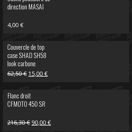
était :
est :
direction MASAI
672,00 €.
300,00 €.
4,00
€
Couvercle de top
case SHAD SH58
look carbone
Le
Le
62,50
€
15,00
€
prix
prix
initial
actuel
Flanc droit
était :
est :
CFMOTO 450 SR
62,50 €.
15,00 €.
Le
Le
216,30
€
90,00
€
prix
prix