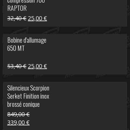
30,00 €.
20,00 €.
RAPTOR
Le
Le
32,40
€
25,00
€
prix
prix
initial
actuel
Bobine d'allumage
était :
est :
650 MT
32,40 €.
25,00 €.
Le
Le
53,40
€
25,00
€
prix
prix
initial
actuel
Silencieux Scorpion
était :
est :
Serket Finition inox
53,40 €.
25,00 €.
brossé conique
double Z 1000
849,00
€
Le
Le
339,00
€