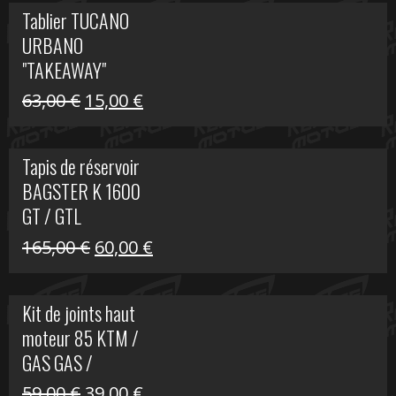
initial
actuel
Tablier TUCANO
était :
est :
URBANO
79,00 €.
50,00 €.
"TAKEAWAY"
Le
Le
63,00
€
15,00
€
prix
prix
initial
actuel
Tapis de réservoir
était :
est :
BAGSTER K 1600
63,00 €.
15,00 €.
GT / GTL
Le
Le
165,00
€
60,00
€
prix
prix
initial
actuel
Kit de joints haut
était :
est :
moteur 85 KTM /
165,00 €.
60,00 €.
GAS GAS /
HUSQVARNA
Le
Le
59,00
€
39,00
€