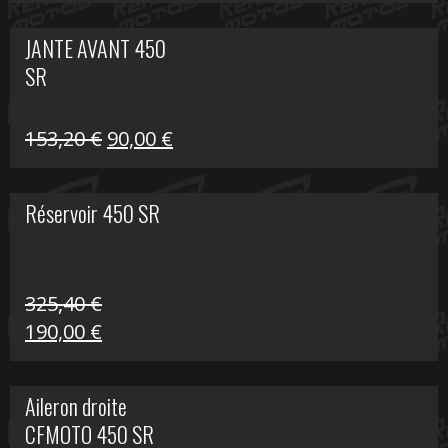
prix
prix
initial
actuel
JANTE AVANT 450
était :
est :
SR
849,00 €.
339,00 €.
Le
Le
153,20
€
90,00
€
prix
prix
initial
actuel
Réservoir 450 SR
était :
est :
153,20 €.
90,00 €.
325,40
€
Le
Le
190,00
€
prix
prix
initial
actuel
Aileron droite
était :
est :
CFMOTO 450 SR
325,40 €.
190,00 €.