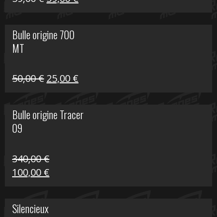
prix
prix
initial
actuel
Bulle origine 700
était :
est :
MT
59,00 €.
39,00 €.
Le
Le
50,00
€
25,00
€
prix
prix
initial
actuel
Bulle origine Tracer
était :
est :
09
50,00 €.
25,00 €.
340,00
€
Le
Le
100,00
€
prix
prix
initial
actuel
Silencieux
était :
est :