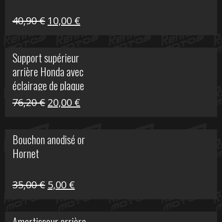
Le
Le
40,90
€
10,00
€
prix
prix
initial
actuel
Support supérieur
était :
est :
arrière Honda avec
40,90 €.
10,00 €.
éclairage de plaque
Le
Le
76,20
€
20,00
€
prix
prix
initial
actuel
Bouchon anodisé or
était :
est :
Hornet
76,20 €.
20,00 €.
Le
Le
35,00
€
5,00
€
prix
prix
initial
actuel
Amortisseur arrière