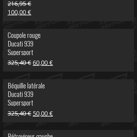
216,95
€
Le
Le
100,00
€
prix
prix
initial
actuel
Coupole rouge
était :
est :
Ducati 939
216,95 €.
100,00 €.
Supersport
Le
Le
325,40
€
60,00
€
prix
prix
initial
actuel
Béquille latérale
était :
est :
Ducati 939
325,40 €.
60,00 €.
Supersport
Le
Le
325,40
€
50,00
€
prix
prix
initial
actuel
Rétroviseur gauche