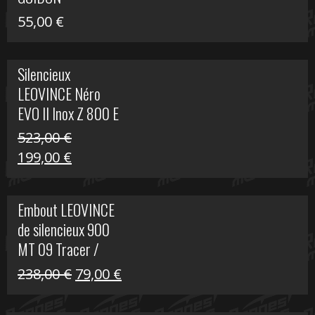
55,00
€
Silencieux
LEOVINCE Néro
EVO II Inox Z 800 E
523,00
€
Le
Le
199,00
€
prix
prix
initial
actuel
Embout LEOVINCE
était :
est :
de silencieux 900
523,00 €.
199,00 €.
MT 09 Tracer /
Tracer GT
Le
Le
238,00
€
79,00
€
prix
prix
initial
actuel