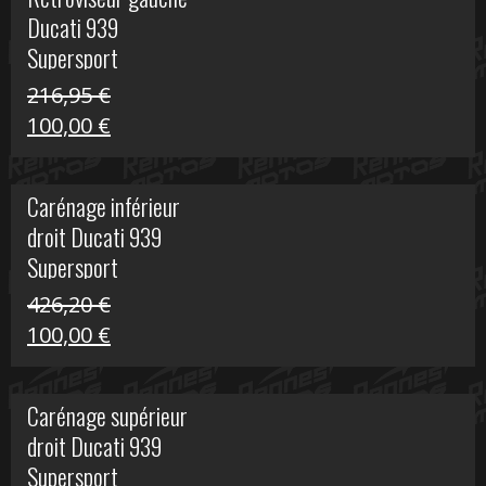
était :
est :
Ducati 939
325,40 €.
50,00 €.
Supersport
216,95
€
Le
Le
100,00
€
prix
prix
initial
actuel
Carénage inférieur
était :
est :
droit Ducati 939
216,95 €.
100,00 €.
Supersport
426,20
€
Le
Le
100,00
€
prix
prix
initial
actuel
Carénage supérieur
était :
est :
droit Ducati 939
426,20 €.
100,00 €.
Supersport