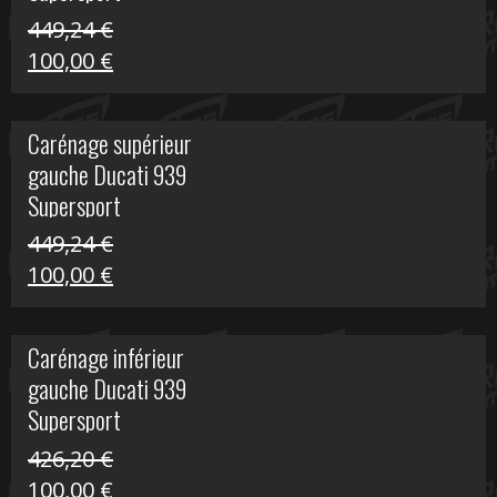
449,24
€
Le
Le
100,00
€
prix
prix
initial
actuel
Carénage supérieur
était :
est :
gauche Ducati 939
449,24 €.
100,00 €.
Supersport
449,24
€
Le
Le
100,00
€
prix
prix
initial
actuel
Carénage inférieur
était :
est :
gauche Ducati 939
449,24 €.
100,00 €.
Supersport
426,20
€
Le
Le
100,00
€