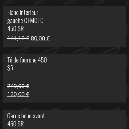
initial
actuel
Flanc intérieur
était :
est :
gauche CFMOTO
216,30 €.
90,00 €.
450 SR
Le
Le
141,10
€
80,00
€
prix
prix
initial
actuel
Té de fourche 450
était :
est :
SR
141,10 €.
80,00 €.
249,00
€
Le
Le
120,00
€
prix
prix
initial
actuel
Garde boue avant
était :
est :
450 SR
249,00 €.
120,00 €.