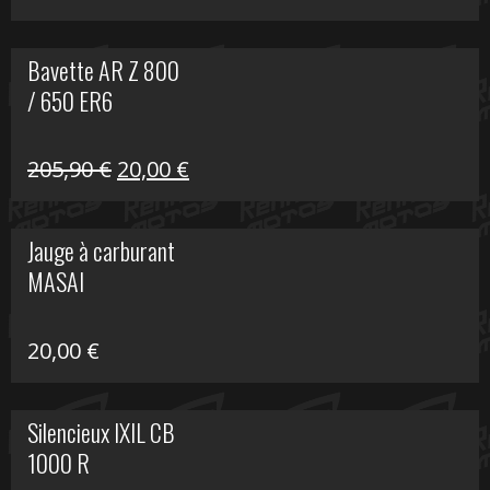
Bavette AR Z 800
/ 650 ER6
Le
Le
205,90
€
20,00
€
prix
prix
initial
actuel
Jauge à carburant
était :
est :
MASAI
205,90 €.
20,00 €.
20,00
€
Silencieux IXIL CB
1000 R