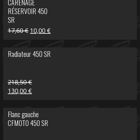
CARÉNAGE
était :
est :
RÉSERVOIR 450
119,69 €.
80,00 €.
SR
Le
Le
17,60
€
10,00
€
prix
prix
initial
actuel
Radiateur 450 SR
était :
est :
17,60 €.
10,00 €.
218,50
€
Le
Le
130,00
€
prix
prix
initial
actuel
Flanc gauche
était :
est :
CFMOTO 450 SR
218,50 €.
130,00 €.