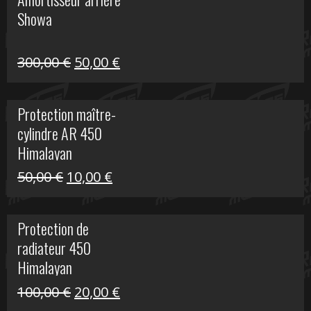
était :
est :
Showa
35,00 €.
5,00 €.
Le
Le
300,00
€
50,00
€
prix
prix
initial
actuel
Protection maître-
était :
est :
cylindre AR 450
300,00 €.
50,00 €.
Himalayan
Le
Le
50,00
€
10,00
€
prix
prix
initial
actuel
Protection de
était :
est :
radiateur 450
50,00 €.
10,00 €.
Himalayan
Le
Le
100,00
€
20,00
€
prix
prix