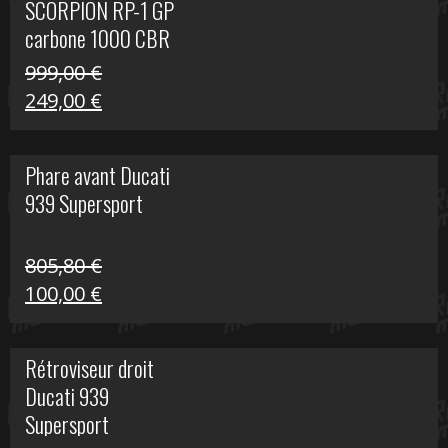
SCORPION RP-1 GP
340,00 €.
100,00 €.
carbone 1000 CBR
RR
999,00
€
Le
Le
249,00
€
prix
prix
initial
actuel
Phare avant Ducati
était :
est :
939 Supersport
999,00 €.
249,00 €.
805,80
€
Le
Le
100,00
€
prix
prix
initial
actuel
Rétroviseur droit
était :
est :
Ducati 939
805,80 €.
100,00 €.
Supersport