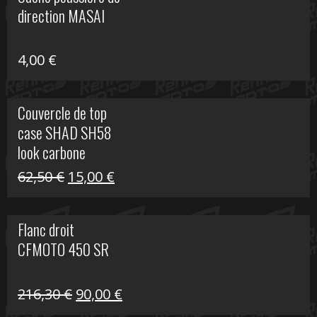
était :
est :
direction MASAI
672,00 €.
300,00 €.
4,00
€
Couvercle de top
case SHAD SH58
look carbone
Le
Le
62,50
€
15,00
€
prix
prix
initial
actuel
Flanc droit
était :
est :
CFMOTO 450 SR
62,50 €.
15,00 €.
Le
Le
216,30
€
90,00
€
prix
prix