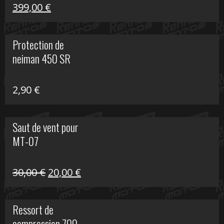
Le
Le
399,00
€
prix
prix
initial
actuel
Protection de
était :
est :
neiman 450 SR
648,22 €.
399,00 €.
2,90
€
Saut de vent pour
MT-07
Le
Le
30,00
€
20,00
€
prix
prix
initial
actuel
Ressort de
était :
est :
compression 700