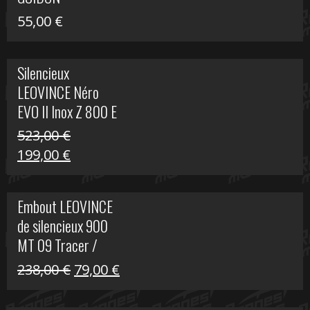
55,00
€
Silencieux
LEOVINCE Néro
EVO II Inox Z 800 E
523,00
€
Le
Le
199,00
€
prix
prix
initial
actuel
Embout LEOVINCE
était :
est :
de silencieux 900
523,00 €.
199,00 €.
MT 09 Tracer /
Tracer GT
Le
Le
238,00
€
79,00
€
prix
prix
initial
actuel