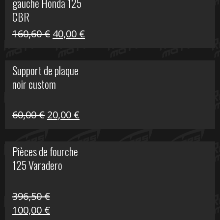
gauche Honda 125
40,00 €.
10,00 €.
CBR
Le
Le
160,60
€
40,00
€
prix
prix
initial
actuel
Support de plaque
était :
est :
noir custom
160,60 €.
40,00 €.
Le
Le
60,00
€
20,00
€
prix
prix
initial
actuel
Pièces de fourche
était :
est :
125 Varadero
60,00 €.
20,00 €.
396,50
€
Le
Le
100,00
€