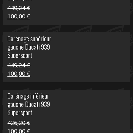
449,24
€
Le
Le
100,00
€
prix
prix
initial
actuel
Carénage supérieur
était :
est :
gauche Ducati 939
449,24 €.
100,00 €.
Supersport
449,24
€
Le
Le
100,00
€
prix
prix
initial
actuel
Carénage inférieur
était :
est :
gauche Ducati 939
449,24 €.
100,00 €.
Supersport
426,20
€
Le
Le
100,00
€