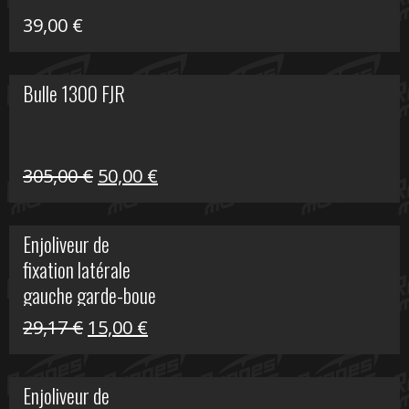
39,00
€
Bulle 1300 FJR
Le
Le
305,00
€
50,00
€
prix
prix
initial
actuel
Enjoliveur de
était :
est :
fixation latérale
305,00 €.
50,00 €.
gauche garde-boue
arrière Vulcan S
Le
Le
29,17
€
15,00
€
prix
prix
initial
actuel
Enjoliveur de
était :
est :