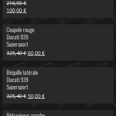
216,95
€
Le
Le
100,00
€
prix
prix
initial
actuel
Coupole rouge
était :
est :
Ducati 939
216,95 €.
100,00 €.
Supersport
Le
Le
325,40
€
60,00
€
prix
prix
initial
actuel
Béquille latérale
était :
est :
Ducati 939
325,40 €.
60,00 €.
Supersport
Le
Le
325,40
€
50,00
€
prix
prix
initial
actuel
Rétroviseur gauche