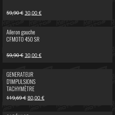
Le
Le
59,90
€
30,00
€
prix
prix
initial
actuel
Aileron gauche
était :
est :
CFMOTO 450 SR
59,90 €.
30,00 €.
Le
Le
59,90
€
30,00
€
prix
prix
initial
actuel
GENERATEUR
était :
est :
D'IMPULSIONS
59,90 €.
30,00 €.
TACHYMÈTRE
R1200 C
Le
Le
119,69
€
80,00
€
prix
prix
initial
actuel