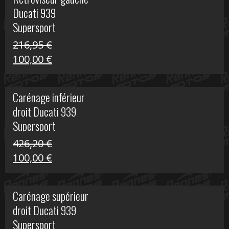
était :
est :
Ducati 939
325,40 €.
50,00 €.
Supersport
216,95
€
Le
Le
100,00
€
prix
prix
initial
actuel
Carénage inférieur
était :
est :
droit Ducati 939
216,95 €.
100,00 €.
Supersport
426,20
€
Le
Le
100,00
€
prix
prix
initial
actuel
Carénage supérieur
était :
est :
droit Ducati 939
426,20 €.
100,00 €.
Supersport