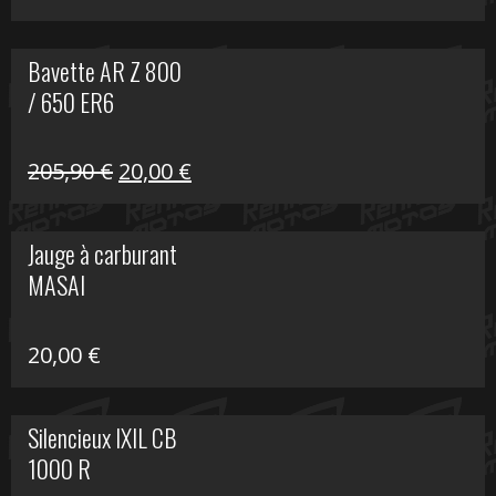
Bavette AR Z 800
/ 650 ER6
Le
Le
205,90
€
20,00
€
prix
prix
initial
actuel
Jauge à carburant
était :
est :
MASAI
205,90 €.
20,00 €.
20,00
€
Silencieux IXIL CB
1000 R