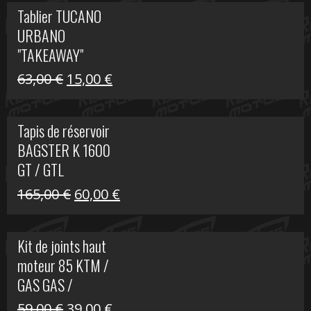
initial
actuel
Tablier TUCANO
était :
est :
URBANO
79,00 €.
50,00 €.
"TAKEAWAY"
Le
Le
63,00
€
15,00
€
prix
prix
initial
actuel
Tapis de réservoir
était :
est :
BAGSTER K 1600
63,00 €.
15,00 €.
GT / GTL
Le
Le
165,00
€
60,00
€
prix
prix
initial
actuel
Kit de joints haut
était :
est :
moteur 85 KTM /
165,00 €.
60,00 €.
GAS GAS /
HUSQVARNA
Le
Le
59,00
€
39,00
€