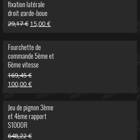
fixation latérale
29,17 €.
15,00 €.
droit garde-boue
arrière pour Vulcan
Le
Le
29,17
€
15,00
€
S
prix
prix
initial
actuel
Fourchette de
était :
est :
commande 5ème et
29,17 €.
15,00 €.
6ème vitesse
S1000R
169,45
€
Le
Le
100,00
€
prix
prix
initial
actuel
Jeu de pignon 3ème
était :
est :
et 4ème rapport
169,45 €.
100,00 €.
S1000R
648,22
€