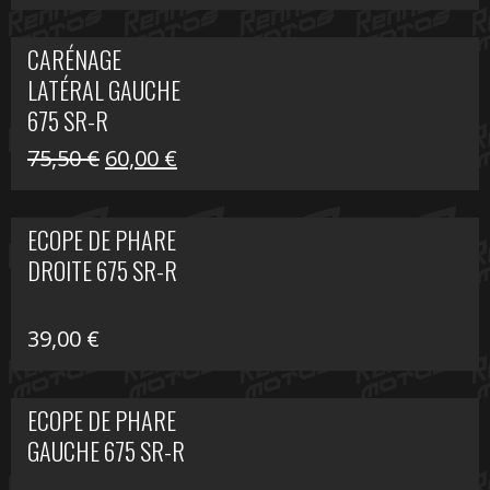
prix
prix
initial
actuel
CARÉNAGE
était :
est :
LATÉRAL GAUCHE
75,50 €.
60,00 €.
675 SR-R
Le
Le
75,50
€
60,00
€
prix
prix
initial
actuel
ECOPE DE PHARE
était :
est :
DROITE 675 SR-R
75,50 €.
60,00 €.
39,00
€
ECOPE DE PHARE
GAUCHE 675 SR-R