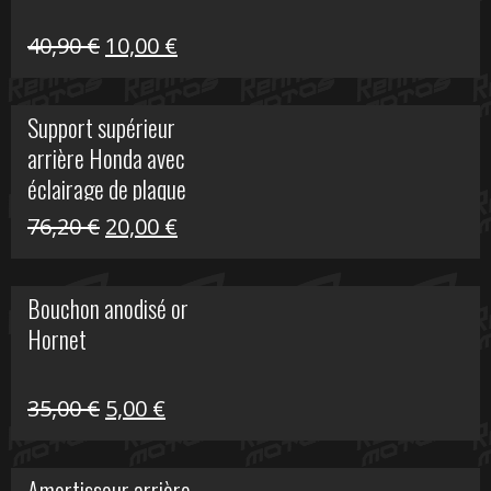
Le
Le
40,90
€
10,00
€
prix
prix
initial
actuel
Support supérieur
était :
est :
arrière Honda avec
40,90 €.
10,00 €.
éclairage de plaque
Le
Le
76,20
€
20,00
€
prix
prix
initial
actuel
Bouchon anodisé or
était :
est :
Hornet
76,20 €.
20,00 €.
Le
Le
35,00
€
5,00
€
prix
prix
initial
actuel
Amortisseur arrière