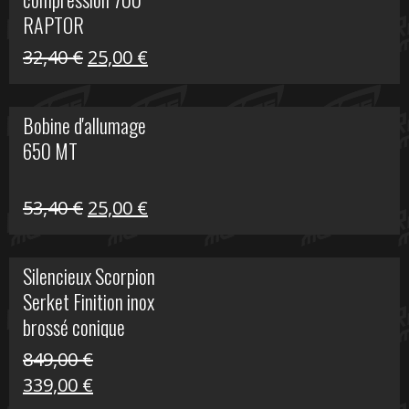
30,00 €.
20,00 €.
RAPTOR
Le
Le
32,40
€
25,00
€
prix
prix
initial
actuel
Bobine d'allumage
était :
est :
650 MT
32,40 €.
25,00 €.
Le
Le
53,40
€
25,00
€
prix
prix
initial
actuel
Silencieux Scorpion
était :
est :
Serket Finition inox
53,40 €.
25,00 €.
brossé conique
double Z 1000
849,00
€
Le
Le
339,00
€