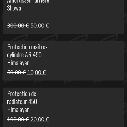
était :
est :
Showa
35,00 €.
5,00 €.
Le
Le
300,00
€
50,00
€
prix
prix
initial
actuel
Protection maître-
était :
est :
cylindre AR 450
300,00 €.
50,00 €.
Himalayan
Le
Le
50,00
€
10,00
€
prix
prix
initial
actuel
Protection de
était :
est :
radiateur 450
50,00 €.
10,00 €.
Himalayan
Le
Le
100,00
€
20,00
€
prix
prix