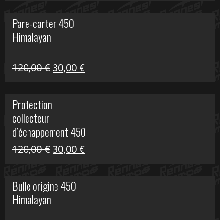
initial
actuel
Pare-carter 450
était :
est :
Himalayan
100,00 €.
20,00 €.
Le
Le
120,00
€
30,00
€
prix
prix
initial
actuel
Protection
était :
est :
collecteur
120,00 €.
30,00 €.
d’échappement 450
Himalayan
Le
Le
120,00
€
30,00
€
prix
prix
initial
actuel
Bulle origine 450
était :
est :
Himalayan
120,00 €.
30,00 €.