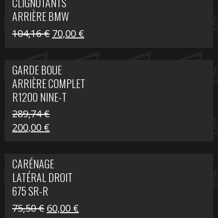
CLIGNOTANTS
40,22 €.
25,00 €.
ARRIÈRE BMW
R1200 NINE-T
Le
Le
104,16
€
70,00
€
SCRAMBLER
prix
prix
initial
actuel
GARDE BOUE
était :
est :
ARRIÈRE COMPLET
104,16 €.
70,00 €.
R1200 NINE-T
SCRAMBLER
289,74
€
Le
Le
200,00
€
prix
prix
initial
actuel
CARÉNAGE
était :
est :
LATÉRAL DROIT
289,74 €.
200,00 €.
675 SR-R
Le
Le
75,50
€
60,00
€