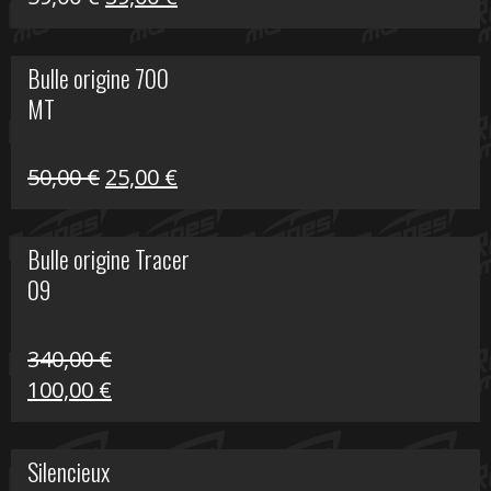
prix
prix
initial
actuel
Bulle origine 700
était :
est :
MT
59,00 €.
39,00 €.
Le
Le
50,00
€
25,00
€
prix
prix
initial
actuel
Bulle origine Tracer
était :
est :
09
50,00 €.
25,00 €.
340,00
€
Le
Le
100,00
€
prix
prix
initial
actuel
Silencieux
était :
est :