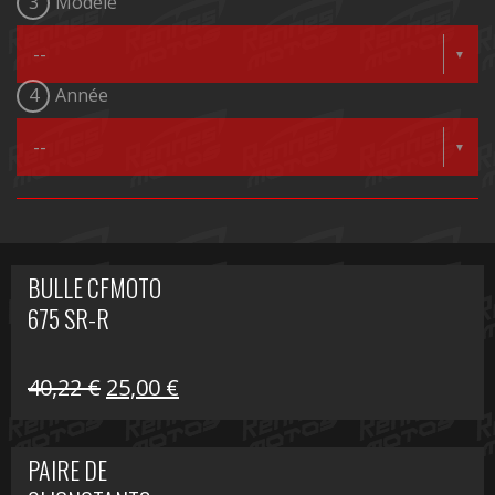
3
Modèle
4
Année
BULLE CFMOTO
675 SR-R
Le
Le
40,22
€
25,00
€
prix
prix
initial
actuel
PAIRE DE
était :
est :