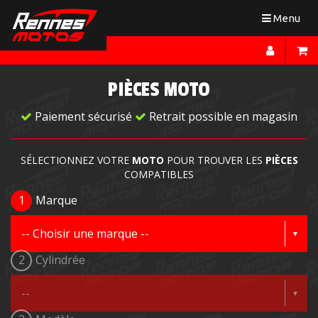
Toggle
Menu
navigation
PIÈCES MOTO
Paiement sécurisé
Retrait possible en magasin
SÉLECTIONNEZ VOTRE
MOTO
POUR TROUVER LES
PIÈCES
COMPATIBLES
1
Marque
2
Cylindrée