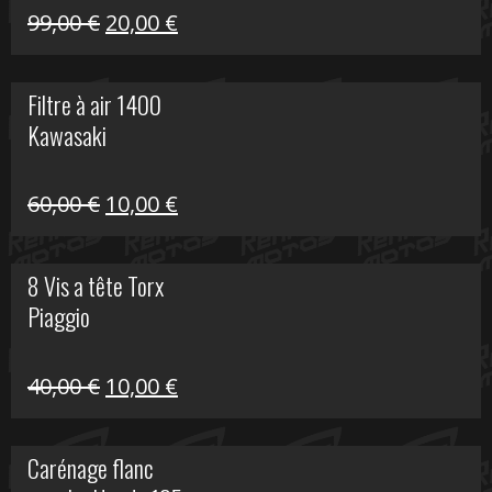
Le
Le
99,00
€
20,00
€
prix
prix
initial
actuel
Filtre à air 1400
était :
est :
Kawasaki
99,00 €.
20,00 €.
Le
Le
60,00
€
10,00
€
prix
prix
initial
actuel
8 Vis a tête Torx
était :
est :
Piaggio
60,00 €.
10,00 €.
Le
Le
40,00
€
10,00
€
prix
prix
initial
actuel
Carénage flanc
était :
est :