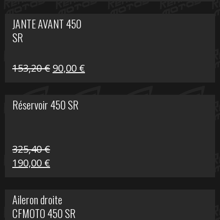
prix
prix
initial
actuel
JANTE AVANT 450
était :
est :
SR
849,00 €.
339,00 €.
Le
Le
153,20
€
90,00
€
prix
prix
initial
actuel
Réservoir 450 SR
était :
est :
153,20 €.
90,00 €.
325,40
€
Le
Le
190,00
€
prix
prix
initial
actuel
Aileron droite
était :
est :
CFMOTO 450 SR
325,40 €.
190,00 €.