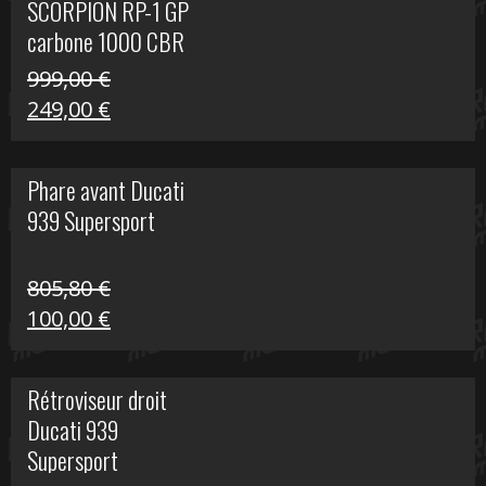
SCORPION RP-1 GP
340,00 €.
100,00 €.
carbone 1000 CBR
RR
999,00
€
Le
Le
249,00
€
prix
prix
initial
actuel
Phare avant Ducati
était :
est :
939 Supersport
999,00 €.
249,00 €.
805,80
€
Le
Le
100,00
€
prix
prix
initial
actuel
Rétroviseur droit
était :
est :
Ducati 939
805,80 €.
100,00 €.
Supersport