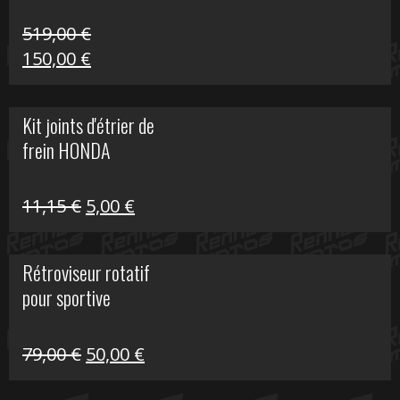
519,00
€
Le
Le
150,00
€
prix
prix
initial
actuel
Kit joints d'étrier de
était :
est :
frein HONDA
519,00 €.
150,00 €.
Le
Le
11,15
€
5,00
€
prix
prix
initial
actuel
Rétroviseur rotatif
était :
est :
pour sportive
11,15 €.
5,00 €.
Le
Le
79,00
€
50,00
€
prix
prix