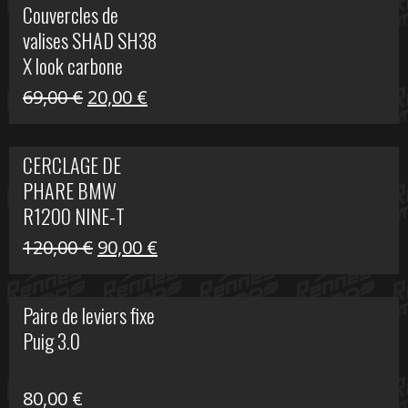
Couvercles de
était :
est :
valises SHAD SH38
238,00 €.
79,00 €.
X look carbone
Le
Le
69,00
€
20,00
€
prix
prix
initial
actuel
CERCLAGE DE
était :
est :
PHARE BMW
69,00 €.
20,00 €.
R1200 NINE-T
Le
Le
120,00
€
90,00
€
prix
prix
initial
actuel
Paire de leviers fixe
était :
est :
Puig 3.0
120,00 €.
90,00 €.
80,00
€