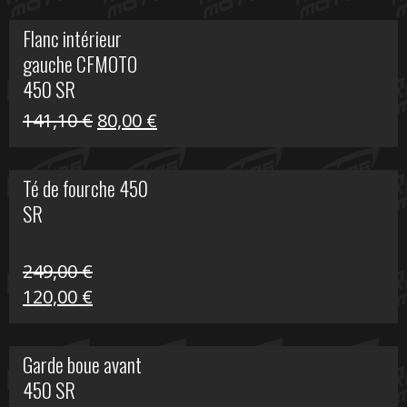
initial
actuel
Flanc intérieur
était :
est :
gauche CFMOTO
216,30 €.
90,00 €.
450 SR
Le
Le
141,10
€
80,00
€
prix
prix
initial
actuel
Té de fourche 450
était :
est :
SR
141,10 €.
80,00 €.
249,00
€
Le
Le
120,00
€
prix
prix
initial
actuel
Garde boue avant
était :
est :
450 SR
249,00 €.
120,00 €.