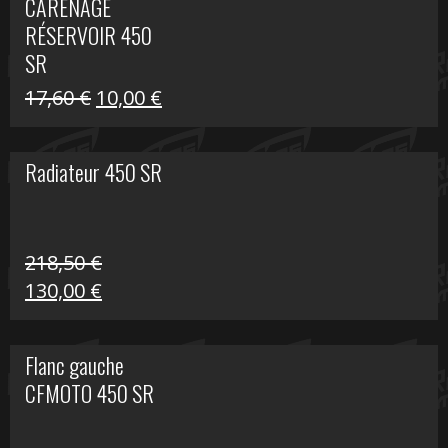
CARÉNAGE
était :
est :
RÉSERVOIR 450
119,69 €.
80,00 €.
SR
Le
Le
17,60
€
10,00
€
prix
prix
initial
actuel
Radiateur 450 SR
était :
est :
17,60 €.
10,00 €.
218,50
€
Le
Le
130,00
€
prix
prix
initial
actuel
Flanc gauche
était :
est :
CFMOTO 450 SR
218,50 €.
130,00 €.