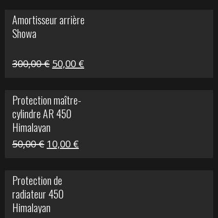
initial
actuel
Amortisseur arrière
était :
est :
Showa
35,00 €.
5,00 €.
Le
Le
300,00
€
50,00
€
prix
prix
initial
actuel
Protection maître-
était :
est :
cylindre AR 450
300,00 €.
50,00 €.
Himalayan
Le
Le
50,00
€
10,00
€
prix
prix
initial
actuel
Protection de
était :
est :
radiateur 450
50,00 €.
10,00 €.
Himalayan