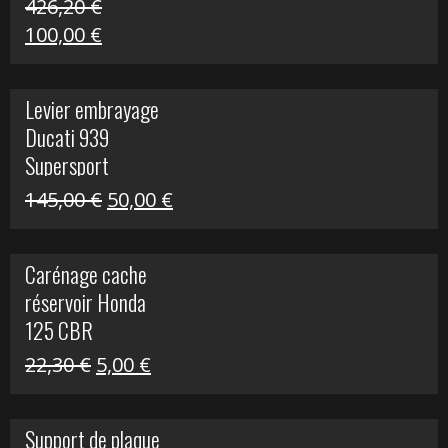
426,20
€
Le
Le
100,00
€
prix
prix
initial
actuel
Levier embrayage
était :
est :
Ducati 939
426,20 €.
100,00 €.
Supersport
Le
Le
145,00
€
50,00
€
prix
prix
initial
actuel
Carénage cache
était :
est :
réservoir Honda
145,00 €.
50,00 €.
125 CBR
Le
Le
22,30
€
5,00
€
prix
prix
initial
actuel
Support de plaque
était :
est :