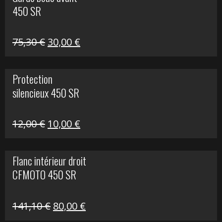
était :
est :
450 SR
249,00 €.
120,00 €.
Le
Le
75,30
€
30,00
€
prix
prix
initial
actuel
Protection
était :
est :
silencieux 450 SR
75,30 €.
30,00 €.
Le
Le
12,00
€
10,00
€
prix
prix
initial
actuel
Flanc intérieur droit
était :
est :
CFMOTO 450 SR
12,00 €.
10,00 €.
Le
Le
141,10
€
80,00
€
prix
prix