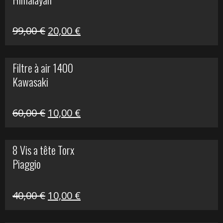
120,00 €.
30,00 €.
Le
Le
99,00
€
20,00
€
prix
prix
initial
actuel
Filtre à air 1400
était :
est :
Kawasaki
99,00 €.
20,00 €.
Le
Le
60,00
€
10,00
€
prix
prix
initial
actuel
8 Vis a tête Torx
était :
est :
Piaggio
60,00 €.
10,00 €.
Le
Le
40,00
€
10,00
€
prix
prix
initial
actuel