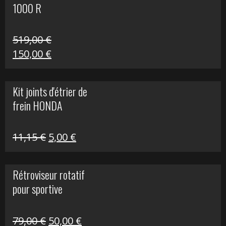
1000 R
519,00
€
Le
Le
150,00
€
prix
prix
initial
actuel
Kit joints d'étrier de
était :
est :
frein HONDA
519,00 €.
150,00 €.
Le
Le
11,15
€
5,00
€
prix
prix
initial
actuel
Rétroviseur rotatif
était :
est :
pour sportive
11,15 €.
5,00 €.
Le
Le
79,00
€
50,00
€