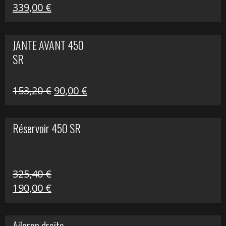
Le
Le
339,00
€
prix
prix
initial
actuel
JANTE AVANT 450
était :
est :
SR
849,00 €.
339,00 €.
Le
Le
153,20
€
90,00
€
prix
prix
initial
actuel
Réservoir 450 SR
était :
est :
153,20 €.
90,00 €.
325,40
€
Le
Le
190,00
€
prix
prix
initial
actuel
Aileron droite