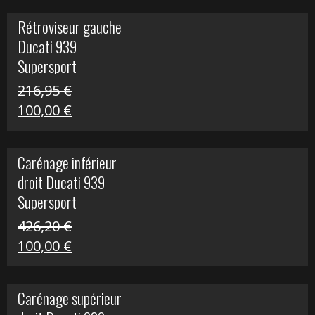
initial
actuel
Rétroviseur gauche
était :
est :
Ducati 939
325,40 €.
50,00 €.
Supersport
216,95
€
Le
Le
100,00
€
prix
prix
initial
actuel
Carénage inférieur
était :
est :
droit Ducati 939
216,95 €.
100,00 €.
Supersport
426,20
€
Le
Le
100,00
€
prix
prix
initial
actuel
Carénage supérieur
était :
est :