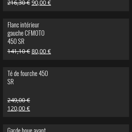
Le
Le
216,30
€
90,00
€
prix
prix
initial
actuel
Flanc intérieur
était :
est :
gauche CFMOTO
216,30 €.
90,00 €.
450 SR
Le
Le
141,10
€
80,00
€
prix
prix
initial
actuel
Té de fourche 450
était :
est :
SR
141,10 €.
80,00 €.
249,00
€
Le
Le
120,00
€
prix
prix
initial
actuel
Garde boue avant