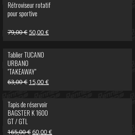
Rétroviseur rotatif
était :
est :
pour sportive
11,15 €.
5,00 €.
Le
Le
79,00
€
50,00
€
prix
prix
initial
actuel
Tablier TUCANO
était :
est :
URBANO
79,00 €.
50,00 €.
"TAKEAWAY"
Le
Le
63,00
€
15,00
€
prix
prix
initial
actuel
Tapis de réservoir
était :
est :
BAGSTER K 1600
63,00 €.
15,00 €.
GT / GTL
Le
Le
165,00
€
60,00
€