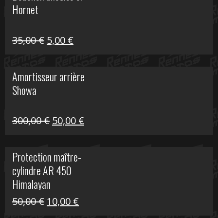
Hornet
76,20 €.
20,00 €.
Le
Le
35,00
€
5,00
€
prix
prix
initial
actuel
Amortisseur arrière
était :
est :
Showa
35,00 €.
5,00 €.
Le
Le
300,00
€
50,00
€
prix
prix
initial
actuel
Protection maître-
était :
est :
cylindre AR 450
300,00 €.
50,00 €.
Himalayan
Le
Le
50,00
€
10,00
€
prix
prix