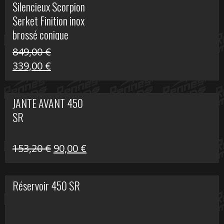
Silencieux Scorpion
était :
est :
Serket Finition inox
53,40 €.
25,00 €.
brossé conique
double Z 1000
849,00
€
Le
Le
339,00
€
prix
prix
initial
actuel
JANTE AVANT 450
était :
est :
SR
849,00 €.
339,00 €.
Le
Le
153,20
€
90,00
€
prix
prix
initial
actuel
Réservoir 450 SR
était :
est :
153,20 €.
90,00 €.