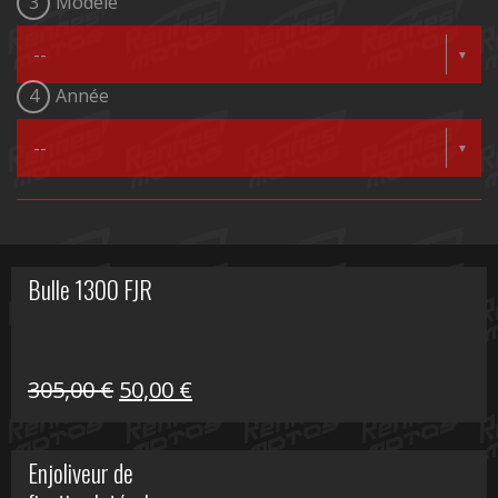
3
Modèle
4
Année
Bulle 1300 FJR
Le
Le
305,00
€
50,00
€
prix
prix
initial
actuel
Enjoliveur de
était :
est :