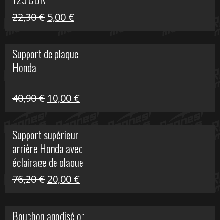
Le
Le
22,30
€
5,00
€
prix
prix
initial
actuel
Support de plaque
était :
est :
Honda
22,30 €.
5,00 €.
Le
Le
40,90
€
10,00
€
prix
prix
initial
actuel
Support supérieur
était :
est :
arrière Honda avec
40,90 €.
10,00 €.
éclairage de plaque
Le
Le
76,20
€
20,00
€
prix
prix
initial
actuel
Bouchon anodisé or
était :
est :