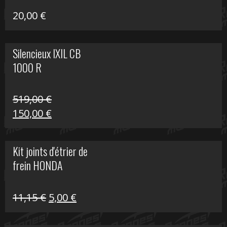
20,00
€
Silencieux IXIL CB
1000 R
519,00
€
Le
Le
150,00
€
prix
prix
initial
actuel
Kit joints d'étrier de
était :
est :
frein HONDA
519,00 €.
150,00 €.
Le
Le
11,15
€
5,00
€
prix
prix
initial
actuel