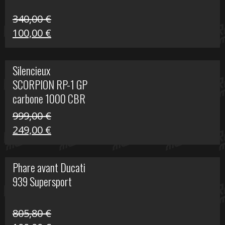
340,00
€
Le
Le
100,00
€
prix
prix
initial
actuel
Silencieux
était :
est :
SCORPION RP-1 GP
340,00 €.
100,00 €.
carbone 1000 CBR
RR
999,00
€
Le
Le
249,00
€
prix
prix
initial
actuel
Phare avant Ducati
était :
est :
939 Supersport
999,00 €.
249,00 €.
805,80
€