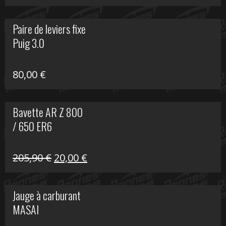
prix
prix
initial
actuel
Paire de leviers fixe
était :
est :
Puig 3.0
120,00 €.
90,00 €.
80,00
€
Bavette AR Z 800
/ 650 ER6
Le
Le
205,90
€
20,00
€
prix
prix
initial
actuel
Jauge à carburant
était :
est :
MASAI
205,90 €.
20,00 €.