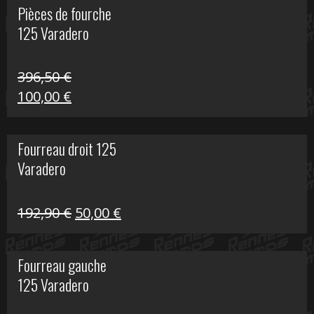
Pièces de fourche
était :
est :
125 Varadero
60,00 €.
20,00 €.
396,50
€
Le
Le
100,00
€
prix
prix
initial
actuel
Fourreau droit 125
était :
est :
Varadero
396,50 €.
100,00 €.
Le
Le
192,90
€
50,00
€
prix
prix
initial
actuel
Fourreau gauche
était :
est :
125 Varadero
192,90 €.
50,00 €.