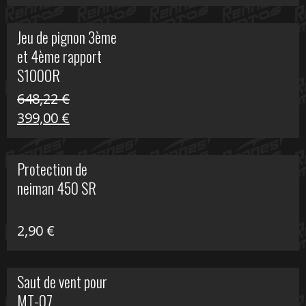
prix
prix
initial
actuel
Jeu de pignon 3ème
était :
est :
et 4ème rapport
169,45 €.
100,00 €.
S1000R
648,22
€
Le
Le
399,00
€
prix
prix
initial
actuel
Protection de
était :
est :
neiman 450 SR
648,22 €.
399,00 €.
2,90
€
Saut de vent pour
MT-07