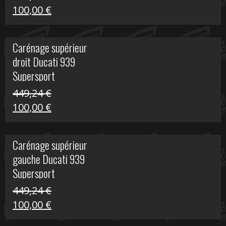
Le
Le
100,00
€
prix
prix
initial
actuel
Carénage supérieur
était :
est :
droit Ducati 939
426,20 €.
100,00 €.
Supersport
449,24
€
Le
Le
100,00
€
prix
prix
initial
actuel
Carénage supérieur
était :
est :
gauche Ducati 939
449,24 €.
100,00 €.
Supersport
449,24
€
Le
Le
100,00
€
prix
prix