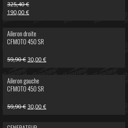
325,40
€
Le
Le
190,00
€
prix
prix
initial
actuel
Aileron droite
était :
est :
CFMOTO 450 SR
325,40 €.
190,00 €.
Le
Le
59,90
€
30,00
€
prix
prix
initial
actuel
Aileron gauche
était :
est :
CFMOTO 450 SR
59,90 €.
30,00 €.
Le
Le
59,90
€
30,00
€
prix
prix
initial
actuel
GENERATEUR