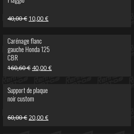
60,00 €.
10,00 €.
Le
Le
40,00
€
10,00
€
prix
prix
initial
actuel
Carénage flanc
était :
est :
gauche Honda 125
40,00 €.
10,00 €.
CBR
Le
Le
160,60
€
40,00
€
prix
prix
initial
actuel
Support de plaque
était :
est :
noir custom
160,60 €.
40,00 €.
Le
Le
60,00
€
20,00
€
prix
prix
initial
actuel