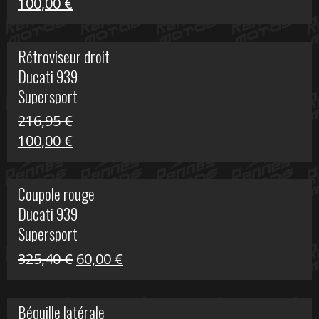
Le
Le
100,00
€
prix
prix
initial
actuel
Rétroviseur droit
était :
est :
Ducati 939
805,80 €.
100,00 €.
Supersport
216,95
€
Le
Le
100,00
€
prix
prix
initial
actuel
Coupole rouge
était :
est :
Ducati 939
216,95 €.
100,00 €.
Supersport
Le
Le
325,40
€
60,00
€
prix
prix
initial
actuel
Béquille latérale
était :
est :