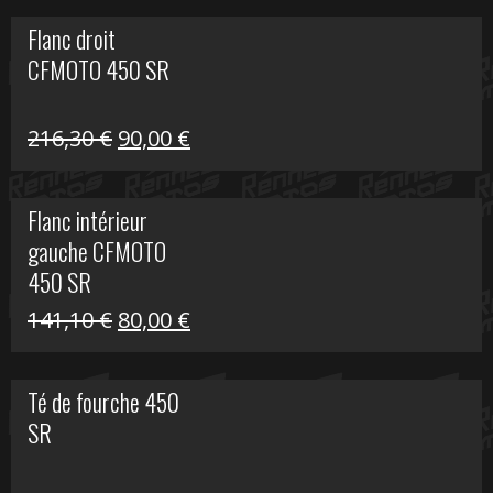
initial
actuel
Flanc droit
était :
est :
CFMOTO 450 SR
62,50 €.
15,00 €.
Le
Le
216,30
€
90,00
€
prix
prix
initial
actuel
Flanc intérieur
était :
est :
gauche CFMOTO
216,30 €.
90,00 €.
450 SR
Le
Le
141,10
€
80,00
€
prix
prix
initial
actuel
Té de fourche 450
était :
est :
SR
141,10 €.
80,00 €.