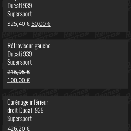
Ducati 939
325,40 €.
60,00 €.
Supersport
Le
Le
325,40
€
50,00
€
prix
prix
initial
actuel
Rétroviseur gauche
était :
est :
Ducati 939
325,40 €.
50,00 €.
Supersport
216,95
€
Le
Le
100,00
€
prix
prix
initial
actuel
Carénage inférieur
était :
est :
droit Ducati 939
216,95 €.
100,00 €.
Supersport
426,20
€