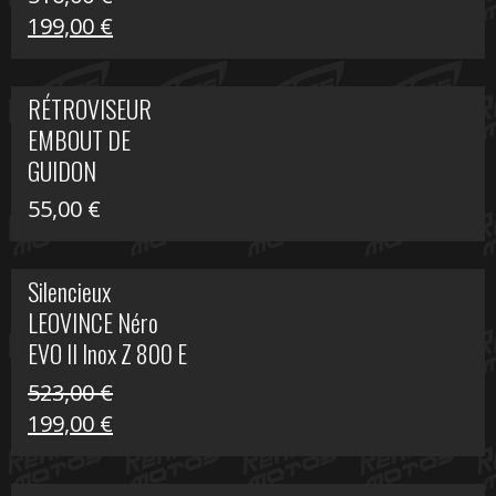
Le
Le
199,00
€
prix
prix
initial
actuel
RÉTROVISEUR
était :
est :
EMBOUT DE
516,00 €.
199,00 €.
GUIDON
55,00
€
Silencieux
LEOVINCE Néro
EVO II Inox Z 800 E
523,00
€
Le
Le
199,00
€
prix
prix
initial
actuel