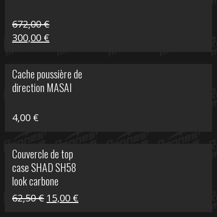
672,00
€
Le
Le
300,00
€
prix
prix
initial
actuel
Cache poussière de
était :
est :
direction MASAI
672,00 €.
300,00 €.
4,00
€
Couvercle de top
case SHAD SH58
look carbone
Le
Le
62,50
€
15,00
€
prix
prix