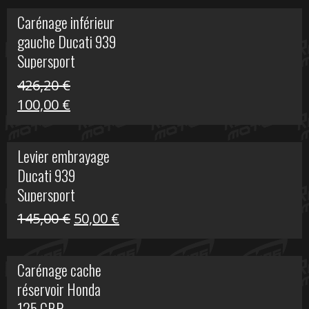
initial
actuel
Carénage inférieur
était :
est :
gauche Ducati 939
449,24 €.
100,00 €.
Supersport
426,20
€
Le
Le
100,00
€
prix
prix
initial
actuel
Levier embrayage
était :
est :
Ducati 939
426,20 €.
100,00 €.
Supersport
Le
Le
145,00
€
50,00
€
prix
prix
initial
actuel
Carénage cache
était :
est :
réservoir Honda
145,00 €.
50,00 €.
125 CBR