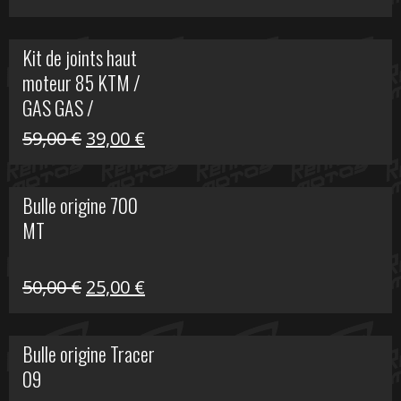
prix
prix
initial
actuel
Kit de joints haut
était :
est :
moteur 85 KTM /
165,00 €.
60,00 €.
GAS GAS /
HUSQVARNA
Le
Le
59,00
€
39,00
€
prix
prix
initial
actuel
Bulle origine 700
était :
est :
MT
59,00 €.
39,00 €.
Le
Le
50,00
€
25,00
€
prix
prix
initial
actuel
Bulle origine Tracer
était :
est :
09
50,00 €.
25,00 €.