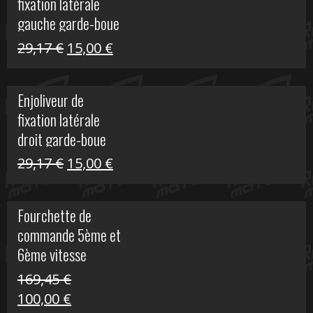
fixation latérale
305,00 €.
50,00 €.
gauche garde-boue
arrière Vulcan S
Le
Le
29,17
€
15,00
€
prix
prix
initial
actuel
Enjoliveur de
était :
est :
fixation latérale
29,17 €.
15,00 €.
droit garde-boue
arrière pour Vulcan
Le
Le
29,17
€
15,00
€
S
prix
prix
initial
actuel
Fourchette de
était :
est :
commande 5ème et
29,17 €.
15,00 €.
6ème vitesse
S1000R
169,45
€
Le
Le
100,00
€