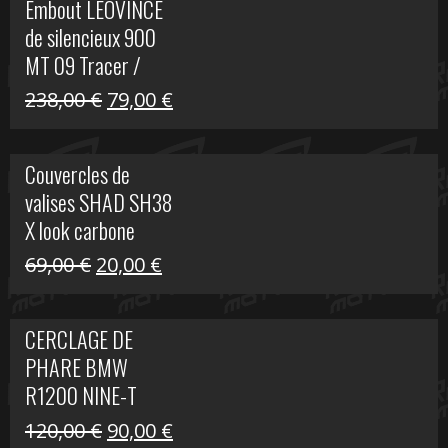
Embout LEOVINCE
était :
est :
de silencieux 900
523,00 €.
199,00 €.
MT 09 Tracer /
Tracer GT
Le
Le
238,00
€
79,00
€
prix
prix
initial
actuel
Couvercles de
était :
est :
valises SHAD SH38
238,00 €.
79,00 €.
X look carbone
Le
Le
69,00
€
20,00
€
prix
prix
initial
actuel
CERCLAGE DE
était :
est :
PHARE BMW
69,00 €.
20,00 €.
R1200 NINE-T
Le
Le
120,00
€
90,00
€