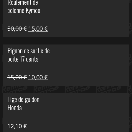
Roulement de
était :
est :
colonne Kymco
106,00 €.
50,00 €.
Le
Le
30,00
€
15,00
€
prix
prix
initial
actuel
Pignon de sortie de
était :
est :
boite 17 dents
30,00 €.
15,00 €.
Le
Le
15,00
€
10,00
€
prix
prix
initial
actuel
Tige de guidon
était :
est :
Honda
15,00 €.
10,00 €.
12,10
€