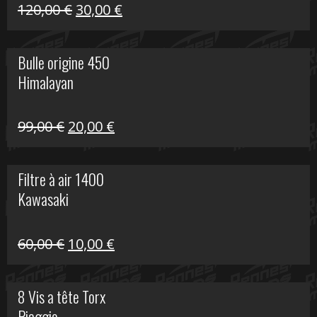
Himalayan
Le
Le
120,00
€
30,00
€
prix
prix
initial
actuel
Bulle origine 450
était :
est :
Himalayan
120,00 €.
30,00 €.
Le
Le
99,00
€
20,00
€
prix
prix
initial
actuel
Filtre à air 1400
était :
est :
Kawasaki
99,00 €.
20,00 €.
Le
Le
60,00
€
10,00
€
prix
prix
initial
actuel
8 Vis a tête Torx
était :
est :
Piaggio