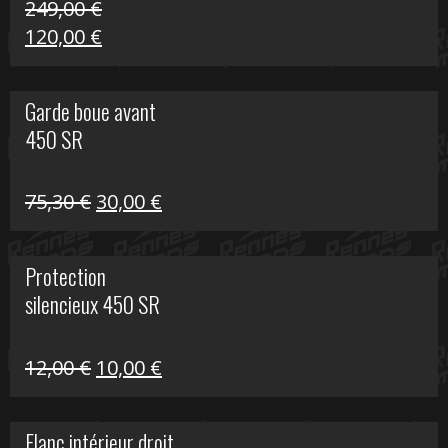
249,00
€
Le
Le
120,00
€
prix
prix
initial
actuel
Garde boue avant
était :
est :
450 SR
249,00 €.
120,00 €.
Le
Le
75,30
€
30,00
€
prix
prix
initial
actuel
Protection
était :
est :
silencieux 450 SR
75,30 €.
30,00 €.
Le
Le
12,00
€
10,00
€
prix
prix
initial
actuel
Flanc intérieur droit