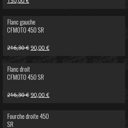
Le
Le
130,00
€
prix
prix
initial
actuel
Flanc gauche
était :
est :
CFMOTO 450 SR
218,50 €.
130,00 €.
Le
Le
216,30
€
90,00
€
prix
prix
initial
actuel
Flanc droit
était :
est :
CFMOTO 450 SR
216,30 €.
90,00 €.
Le
Le
216,30
€
90,00
€
prix
prix
initial
actuel
Fourche droite 450
était :
est :
SR
216,30 €.
90,00 €.