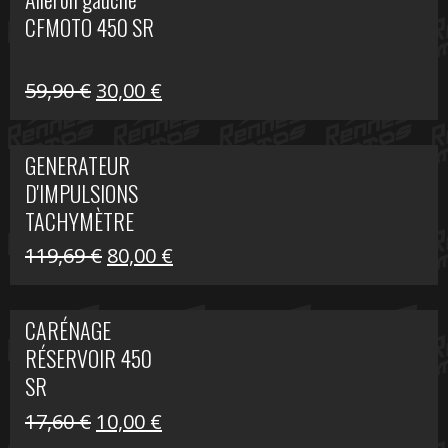
était :
est :
CFMOTO 450 SR
59,90 €.
30,00 €.
Le
Le
59,90
€
30,00
€
prix
prix
initial
actuel
GENERATEUR
était :
est :
D'IMPULSIONS
59,90 €.
30,00 €.
TACHYMÈTRE
R1200 C
Le
Le
119,69
€
80,00
€
prix
prix
initial
actuel
CARÉNAGE
était :
est :
RÉSERVOIR 450
119,69 €.
80,00 €.
SR
Le
Le
17,60
€
10,00
€