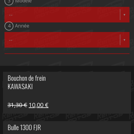
3
Modèle
4
Année
Bouchon de frein
KAWASAKI
Le
Le
31,30
€
10,00
€
prix
prix
initial
actuel
Bulle 1300 FJR
était :
est :