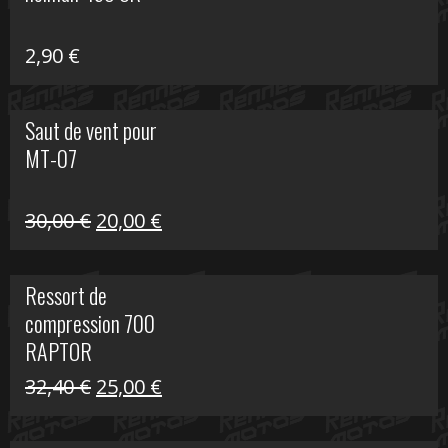
648,22 €.
399,00 €.
2,90
€
Saut de vent pour
MT-07
Le
Le
30,00
€
20,00
€
prix
prix
initial
actuel
Ressort de
était :
est :
compression 700
30,00 €.
20,00 €.
RAPTOR
Le
Le
32,40
€
25,00
€
prix
prix
initial
actuel