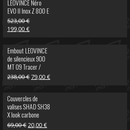
LEOVINCE Néro
EVO II Inox Z 800 E
523,00
€
Le
Le
199,00
€
prix
prix
initial
actuel
Embout LEOVINCE
était :
est :
de silencieux 900
523,00 €.
199,00 €.
MT 09 Tracer /
Tracer GT
Le
Le
238,00
€
79,00
€
prix
prix
initial
actuel
Couvercles de
était :
est :
valises SHAD SH38
238,00 €.
79,00 €.
X look carbone
Le
Le
69,00
€
20,00
€