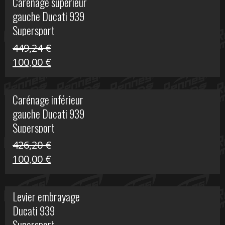
Carénage supérieur
était :
est :
gauche Ducati 939
449,24 €.
100,00 €.
Supersport
449,24
€
Le
Le
100,00
€
prix
prix
initial
actuel
Carénage inférieur
était :
est :
gauche Ducati 939
449,24 €.
100,00 €.
Supersport
426,20
€
Le
Le
100,00
€
prix
prix
initial
actuel
Levier embrayage
était :
est :
Ducati 939
426,20 €.
100,00 €.
Supersport