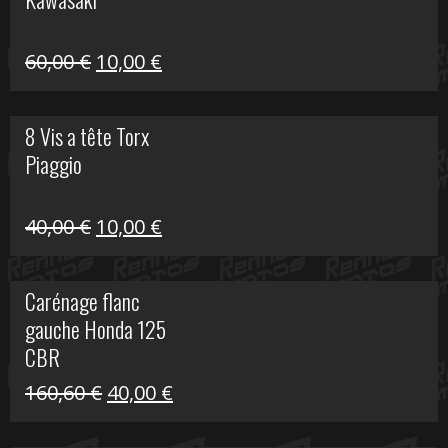
99,00 €.
20,00 €.
Le
Le
60,00
€
10,00
€
prix
prix
initial
actuel
8 Vis a tête Torx
était :
est :
Piaggio
60,00 €.
10,00 €.
Le
Le
40,00
€
10,00
€
prix
prix
initial
actuel
Carénage flanc
était :
est :
gauche Honda 125
40,00 €.
10,00 €.
CBR
Le
Le
160,60
€
40,00
€
prix
prix
initial
actuel