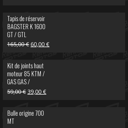
prix
prix
initial
actuel
Tapis de réservoir
était :
est :
BAGSTER K 1600
63,00 €.
15,00 €.
GT / GTL
Le
Le
165,00
€
60,00
€
prix
prix
initial
actuel
Kit de joints haut
était :
est :
moteur 85 KTM /
165,00 €.
60,00 €.
GAS GAS /
HUSQVARNA
Le
Le
59,00
€
39,00
€
prix
prix
initial
actuel
Bulle origine 700
était :
est :
MT
59,00 €.
39,00 €.