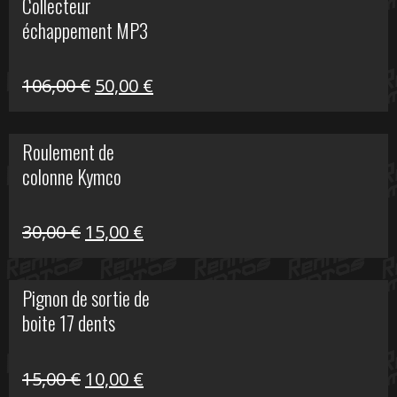
Collecteur
était :
est :
échappement MP3
600,00 €.
150,00 €.
Le
Le
106,00
€
50,00
€
prix
prix
initial
actuel
Roulement de
était :
est :
colonne Kymco
106,00 €.
50,00 €.
Le
Le
30,00
€
15,00
€
prix
prix
initial
actuel
Pignon de sortie de
était :
est :
boite 17 dents
30,00 €.
15,00 €.
Le
Le
15,00
€
10,00
€