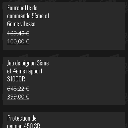
initial
actuel
Fourchette de
était :
est :
commande 5ème et
29,17 €.
15,00 €.
6ème vitesse
S1000R
169,45
€
Le
Le
100,00
€
prix
prix
initial
actuel
Jeu de pignon 3ème
était :
est :
et 4ème rapport
169,45 €.
100,00 €.
S1000R
648,22
€
Le
Le
399,00
€
prix
prix
initial
actuel
Protection de
était :
est :
neiman 450 SR