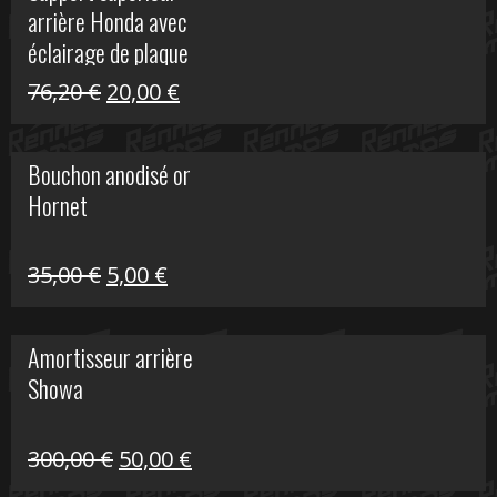
arrière Honda avec
40,90 €.
10,00 €.
éclairage de plaque
Le
Le
76,20
€
20,00
€
prix
prix
initial
actuel
Bouchon anodisé or
était :
est :
Hornet
76,20 €.
20,00 €.
Le
Le
35,00
€
5,00
€
prix
prix
initial
actuel
Amortisseur arrière
était :
est :
Showa
35,00 €.
5,00 €.
Le
Le
300,00
€
50,00
€
prix
prix