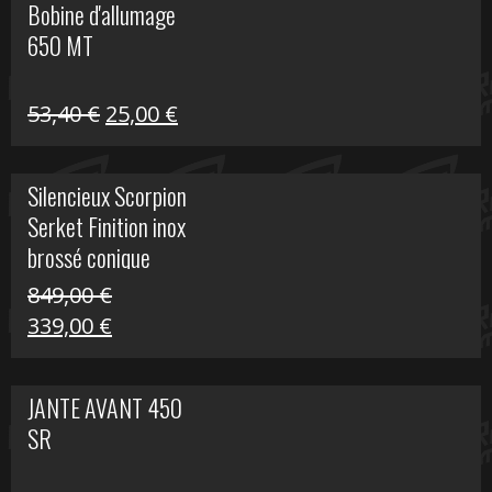
Bobine d'allumage
était :
est :
650 MT
32,40 €.
25,00 €.
Le
Le
53,40
€
25,00
€
prix
prix
initial
actuel
Silencieux Scorpion
était :
est :
Serket Finition inox
53,40 €.
25,00 €.
brossé conique
double Z 1000
849,00
€
Le
Le
339,00
€
prix
prix
initial
actuel
JANTE AVANT 450
était :
est :
SR
849,00 €.
339,00 €.