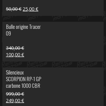
Le
Le
50,00
€
25,00
€
prix
prix
initial
actuel
Bulle origine Tracer
était :
est :
09
50,00 €.
25,00 €.
340,00
€
Le
Le
100,00
€
prix
prix
initial
actuel
Silencieux
était :
est :
SCORPION RP-1 GP
340,00 €.
100,00 €.
carbone 1000 CBR
RR
999,00
€
Le
Le
249,00
€