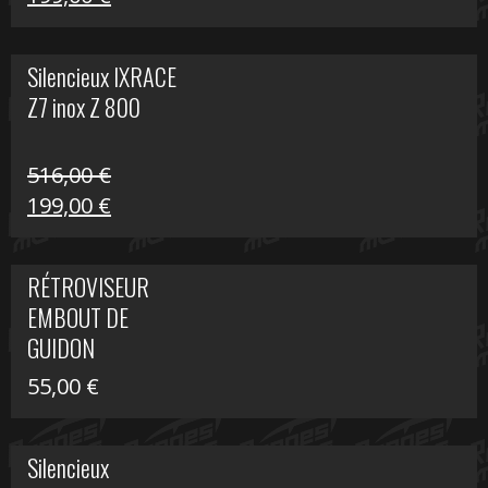
prix
prix
initial
actuel
Silencieux IXRACE
était :
est :
Z7 inox Z 800
516,00 €.
199,00 €.
516,00
€
Le
Le
199,00
€
prix
prix
initial
actuel
RÉTROVISEUR
était :
est :
EMBOUT DE
516,00 €.
199,00 €.
GUIDON
55,00
€
Silencieux