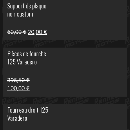
Support de plaque
était :
est :
noir custom
160,60 €.
40,00 €.
Le
Le
60,00
€
20,00
€
prix
prix
initial
actuel
Pièces de fourche
était :
est :
125 Varadero
60,00 €.
20,00 €.
396,50
€
Le
Le
100,00
€
prix
prix
initial
actuel
Fourreau droit 125
était :
est :
Varadero
396,50 €.
100,00 €.