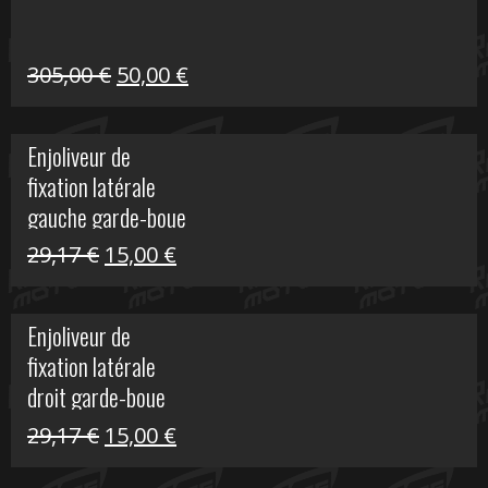
31,30 €.
10,00 €.
Le
Le
305,00
€
50,00
€
prix
prix
initial
actuel
Enjoliveur de
était :
est :
fixation latérale
305,00 €.
50,00 €.
gauche garde-boue
arrière Vulcan S
Le
Le
29,17
€
15,00
€
prix
prix
initial
actuel
Enjoliveur de
était :
est :
fixation latérale
29,17 €.
15,00 €.
droit garde-boue
arrière pour Vulcan
Le
Le
29,17
€
15,00
€
S
prix
prix