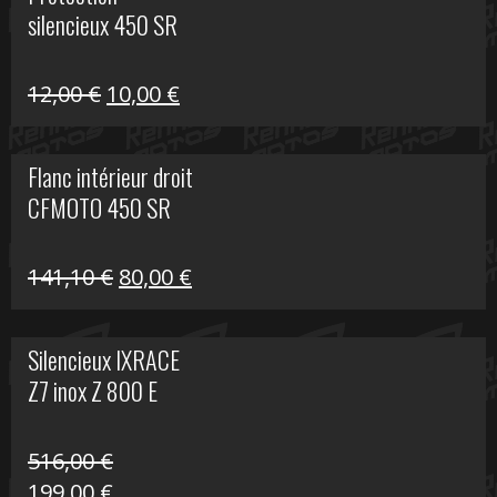
était :
est :
silencieux 450 SR
75,30 €.
30,00 €.
Le
Le
12,00
€
10,00
€
prix
prix
initial
actuel
Flanc intérieur droit
était :
est :
CFMOTO 450 SR
12,00 €.
10,00 €.
Le
Le
141,10
€
80,00
€
prix
prix
initial
actuel
Silencieux IXRACE
était :
est :
Z7 inox Z 800 E
141,10 €.
80,00 €.
516,00
€
Le
Le
199,00
€