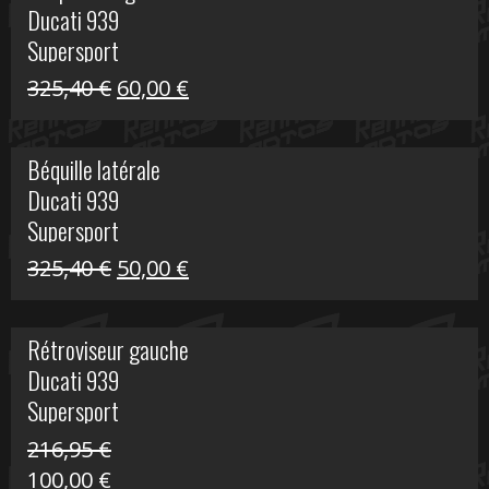
Ducati 939
216,95 €.
100,00 €.
Supersport
Le
Le
325,40
€
60,00
€
prix
prix
initial
actuel
Béquille latérale
était :
est :
Ducati 939
325,40 €.
60,00 €.
Supersport
Le
Le
325,40
€
50,00
€
prix
prix
initial
actuel
Rétroviseur gauche
était :
est :
Ducati 939
325,40 €.
50,00 €.
Supersport
216,95
€
Le
Le
100,00
€