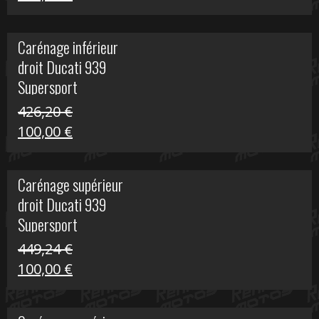
prix
prix
initial
actuel
Carénage inférieur
était :
est :
droit Ducati 939
216,95 €.
100,00 €.
Supersport
426,20
€
Le
Le
100,00
€
prix
prix
initial
actuel
Carénage supérieur
était :
est :
droit Ducati 939
426,20 €.
100,00 €.
Supersport
449,24
€
Le
Le
100,00
€
prix
prix
initial
actuel