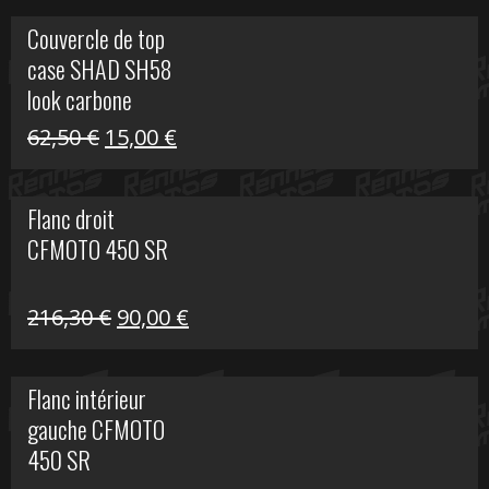
Couvercle de top
case SHAD SH58
look carbone
Le
Le
62,50
€
15,00
€
prix
prix
initial
actuel
Flanc droit
était :
est :
CFMOTO 450 SR
62,50 €.
15,00 €.
Le
Le
216,30
€
90,00
€
prix
prix
initial
actuel
Flanc intérieur
était :
est :
gauche CFMOTO
216,30 €.
90,00 €.
450 SR