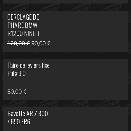
prix
prix
initial
actuel
CERCLAGE DE
était :
est :
PHARE BMW
69,00 €.
20,00 €.
R1200 NINE-T
Le
Le
120,00
€
90,00
€
prix
prix
initial
actuel
Paire de leviers fixe
était :
est :
Puig 3.0
120,00 €.
90,00 €.
80,00
€
Bavette AR Z 800
/ 650 ER6