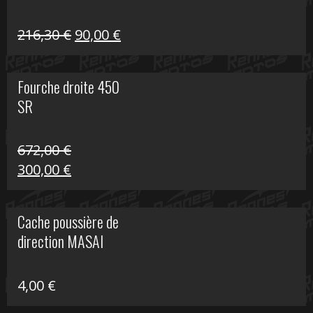
Le
Le
216,30
€
90,00
€
prix
prix
initial
actuel
Fourche droite 450
était :
est :
SR
216,30 €.
90,00 €.
672,00
€
Le
Le
300,00
€
prix
prix
initial
actuel
Cache poussière de
était :
est :
direction MASAI
672,00 €.
300,00 €.
4,00
€