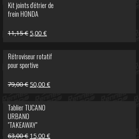
Kit joints d'étrier de
était :
est :
frein HONDA
519,00 €.
150,00 €.
Le
Le
11,15
€
5,00
€
prix
prix
initial
actuel
Rétroviseur rotatif
était :
est :
pour sportive
11,15 €.
5,00 €.
Le
Le
79,00
€
50,00
€
prix
prix
initial
actuel
Tablier TUCANO
était :
est :
URBANO
79,00 €.
50,00 €.
"TAKEAWAY"
Le
Le
63,00
€
15,00
€