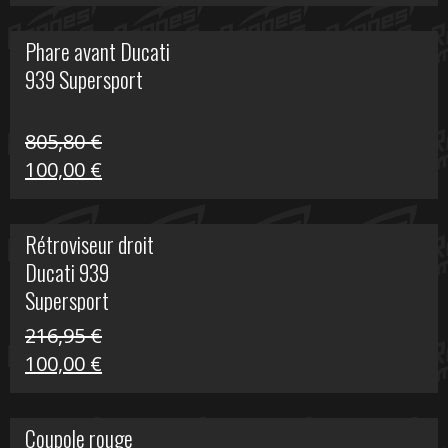
prix
prix
initial
actuel
Phare avant Ducati
était :
est :
939 Supersport
999,00 €.
249,00 €.
805,80
€
Le
Le
100,00
€
prix
prix
initial
actuel
Rétroviseur droit
était :
est :
Ducati 939
805,80 €.
100,00 €.
Supersport
216,95
€
Le
Le
100,00
€
prix
prix
initial
actuel
Coupole rouge
était :
est :