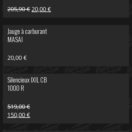
Le
Le
205,90
€
20,00
€
prix
prix
initial
actuel
Jauge à carburant
était :
est :
MASAI
205,90 €.
20,00 €.
20,00
€
Silencieux IXIL CB
1000 R
519,00
€
Le
Le
150,00
€
prix
prix
initial
actuel