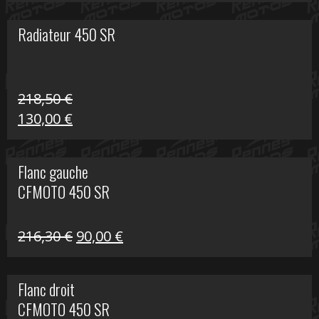
prix
prix
initial
actuel
Radiateur 450 SR
était :
est :
17,60 €.
10,00 €.
218,50
€
Le
Le
130,00
€
prix
prix
initial
actuel
Flanc gauche
était :
est :
CFMOTO 450 SR
218,50 €.
130,00 €.
Le
Le
216,30
€
90,00
€
prix
prix
initial
actuel
Flanc droit
était :
est :
CFMOTO 450 SR
216,30 €.
90,00 €.