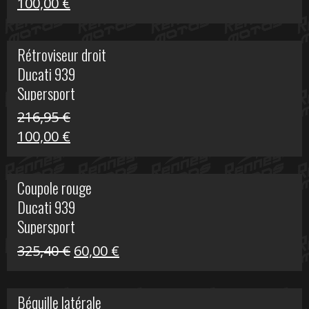
Le
Le
100,00
€
prix
prix
initial
actuel
Rétroviseur droit
était :
est :
Ducati 939
805,80 €.
100,00 €.
Supersport
216,95
€
Le
Le
100,00
€
prix
prix
initial
actuel
Coupole rouge
était :
est :
Ducati 939
216,95 €.
100,00 €.
Supersport
Le
Le
325,40
€
60,00
€
prix
prix
initial
actuel
Béquille latérale
était :
est :