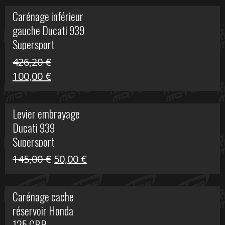
initial
actuel
Carénage inférieur
était :
est :
gauche Ducati 939
449,24 €.
100,00 €.
Supersport
426,20
€
Le
Le
100,00
€
prix
prix
initial
actuel
Levier embrayage
était :
est :
Ducati 939
426,20 €.
100,00 €.
Supersport
Le
Le
145,00
€
50,00
€
prix
prix
initial
actuel
Carénage cache
était :
est :
réservoir Honda
145,00 €.
50,00 €.
125 CBR