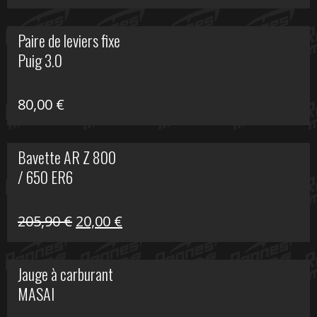
prix
prix
initial
actuel
Paire de leviers fixe
était :
est :
Puig 3.0
120,00 €.
90,00 €.
80,00
€
Bavette AR Z 800
/ 650 ER6
Le
Le
205,90
€
20,00
€
prix
prix
initial
actuel
Jauge à carburant
était :
est :
MASAI
205,90 €.
20,00 €.