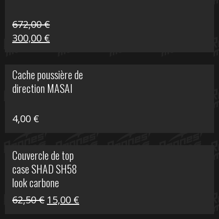
672,00
€
Le
Le
300,00
€
prix
prix
initial
actuel
Cache poussière de
était :
est :
direction MASAI
672,00 €.
300,00 €.
4,00
€
Couvercle de top
case SHAD SH58
look carbone
Le
Le
62,50
€
15,00
€
prix
prix