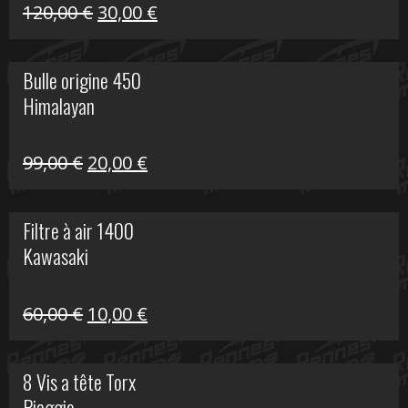
Himalayan
Le
Le
120,00
€
30,00
€
prix
prix
initial
actuel
Bulle origine 450
était :
est :
Himalayan
120,00 €.
30,00 €.
Le
Le
99,00
€
20,00
€
prix
prix
initial
actuel
Filtre à air 1400
était :
est :
Kawasaki
99,00 €.
20,00 €.
Le
Le
60,00
€
10,00
€
prix
prix
initial
actuel
8 Vis a tête Torx
était :
est :
Piaggio