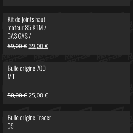
prix
prix
initial
actuel
Kit de joints haut
était :
est :
moteur 85 KTM /
165,00 €.
60,00 €.
GAS GAS /
HUSQVARNA
Le
Le
59,00
€
39,00
€
prix
prix
initial
actuel
Bulle origine 700
était :
est :
MT
59,00 €.
39,00 €.
Le
Le
50,00
€
25,00
€
prix
prix
initial
actuel
Bulle origine Tracer
était :
est :
09
50,00 €.
25,00 €.