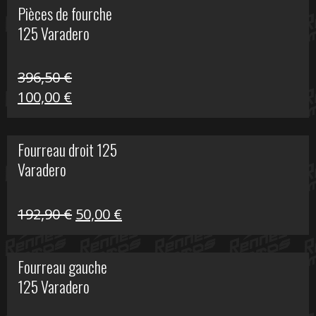
Pièces de fourche
était :
est :
125 Varadero
60,00 €.
20,00 €.
396,50
€
Le
Le
100,00
€
prix
prix
initial
actuel
Fourreau droit 125
était :
est :
Varadero
396,50 €.
100,00 €.
Le
Le
192,90
€
50,00
€
prix
prix
initial
actuel
Fourreau gauche
était :
est :
125 Varadero
192,90 €.
50,00 €.