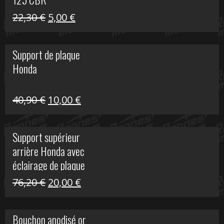
Le
Le
22,30
€
5,00
€
prix
prix
initial
actuel
Support de plaque
était :
est :
Honda
22,30 €.
5,00 €.
Le
Le
40,90
€
10,00
€
prix
prix
initial
actuel
Support supérieur
était :
est :
arrière Honda avec
40,90 €.
10,00 €.
éclairage de plaque
Le
Le
76,20
€
20,00
€
prix
prix
initial
actuel
Bouchon anodisé or
était :
est :