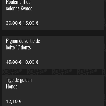
Roulement de
était :
est :
colonne Kymco
106,00 €.
50,00 €.
Le
Le
30,00
€
15,00
€
prix
prix
initial
actuel
Pignon de sortie de
était :
est :
boite 17 dents
30,00 €.
15,00 €.
Le
Le
15,00
€
10,00
€
prix
prix
initial
actuel
Tige de guidon
était :
est :
Honda
15,00 €.
10,00 €.
12,10
€