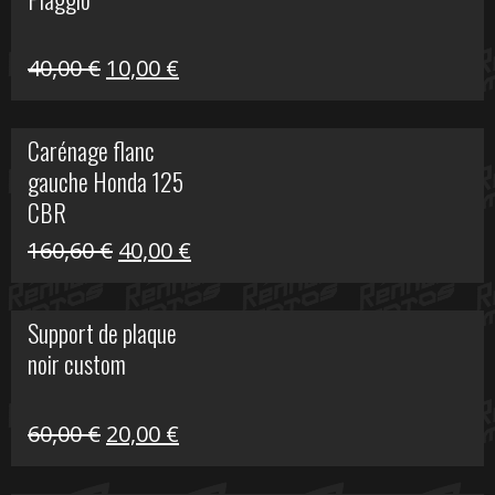
60,00 €.
10,00 €.
Le
Le
40,00
€
10,00
€
prix
prix
initial
actuel
Carénage flanc
était :
est :
gauche Honda 125
40,00 €.
10,00 €.
CBR
Le
Le
160,60
€
40,00
€
prix
prix
initial
actuel
Support de plaque
était :
est :
noir custom
160,60 €.
40,00 €.
Le
Le
60,00
€
20,00
€
prix
prix
initial
actuel