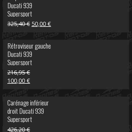
Ducati 939
325,40 €.
60,00 €.
Supersport
Le
Le
325,40
€
50,00
€
prix
prix
initial
actuel
Rétroviseur gauche
était :
est :
Ducati 939
325,40 €.
50,00 €.
Supersport
216,95
€
Le
Le
100,00
€
prix
prix
initial
actuel
Carénage inférieur
était :
est :
droit Ducati 939
216,95 €.
100,00 €.
Supersport
426,20
€