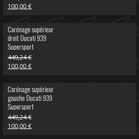
Le
Le
100,00
€
prix
prix
initial
actuel
Carénage supérieur
était :
est :
droit Ducati 939
426,20 €.
100,00 €.
Supersport
449,24
€
Le
Le
100,00
€
prix
prix
initial
actuel
Carénage supérieur
était :
est :
gauche Ducati 939
449,24 €.
100,00 €.
Supersport
449,24
€
Le
Le
100,00
€
prix
prix