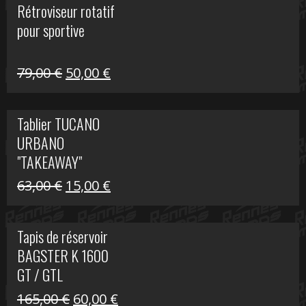
Rétroviseur rotatif
était :
est :
pour sportive
11,15 €.
5,00 €.
Le
Le
79,00
€
50,00
€
prix
prix
initial
actuel
Tablier TUCANO
était :
est :
URBANO
79,00 €.
50,00 €.
"TAKEAWAY"
Le
Le
63,00
€
15,00
€
prix
prix
initial
actuel
Tapis de réservoir
était :
est :
BAGSTER K 1600
63,00 €.
15,00 €.
GT / GTL
Le
Le
165,00
€
60,00
€