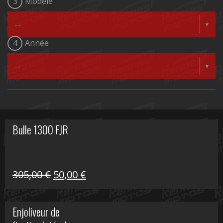
3
Modèle
4
Année
Bulle 1300 FJR
Le
Le
305,00
€
50,00
€
prix
prix
initial
actuel
Enjoliveur de
était :
est :