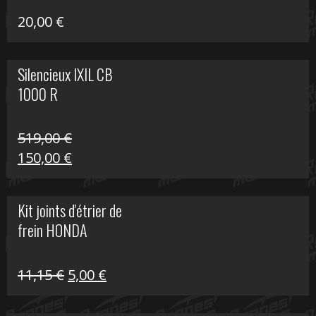
20,00
€
Silencieux IXIL CB
1000 R
519,00
€
Le
Le
150,00
€
prix
prix
initial
actuel
Kit joints d'étrier de
était :
est :
frein HONDA
519,00 €.
150,00 €.
Le
Le
11,15
€
5,00
€
prix
prix
initial
actuel