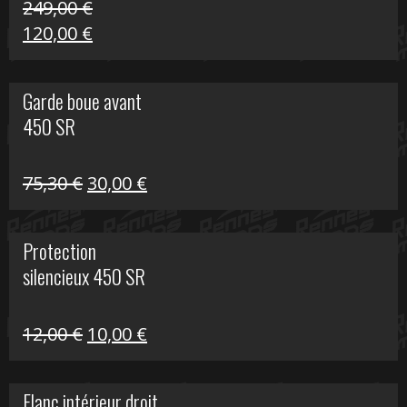
249,00
€
Le
Le
120,00
€
prix
prix
initial
actuel
Garde boue avant
était :
est :
450 SR
249,00 €.
120,00 €.
Le
Le
75,30
€
30,00
€
prix
prix
initial
actuel
Protection
était :
est :
silencieux 450 SR
75,30 €.
30,00 €.
Le
Le
12,00
€
10,00
€
prix
prix
initial
actuel
Flanc intérieur droit