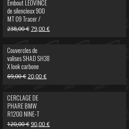
Embout LEOVINCE
était :
est :
de silencieux 900
523,00 €.
199,00 €.
MT 09 Tracer /
Tracer GT
Le
Le
238,00
€
79,00
€
prix
prix
initial
actuel
Couvercles de
était :
est :
valises SHAD SH38
238,00 €.
79,00 €.
X look carbone
Le
Le
69,00
€
20,00
€
prix
prix
initial
actuel
CERCLAGE DE
était :
est :
PHARE BMW
69,00 €.
20,00 €.
R1200 NINE-T
Le
Le
120,00
€
90,00
€