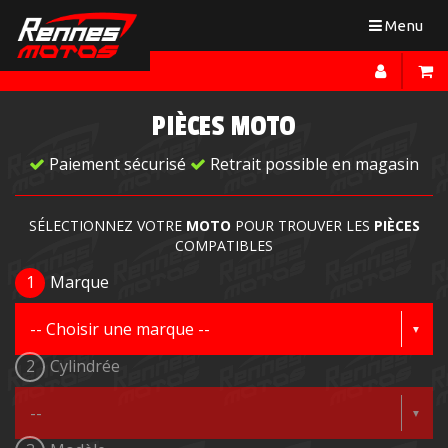
Toggle
Menu
navigation
PIÈCES MOTO
Paiement sécurisé
Retrait possible en magasin
SÉLECTIONNEZ VOTRE
MOTO
POUR TROUVER LES
PIÈCES
COMPATIBLES
1
Marque
2
Cylindrée