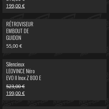
Le
Le
199,00
€
prix
prix
initial
actuel
RÉTROVISEUR
était :
est :
EMBOUT DE
516,00 €.
199,00 €.
GUIDON
55,00
€
Silencieux
LEOVINCE Néro
EVO II Inox Z 800 E
523,00
€
Le
Le
199,00
€
prix
prix
initial
actuel