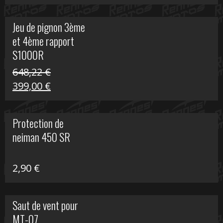
prix
prix
initial
actuel
Jeu de pignon 3ème
était :
est :
et 4ème rapport
169,45 €.
100,00 €.
S1000R
648,22
€
Le
Le
399,00
€
prix
prix
initial
actuel
Protection de
était :
est :
neiman 450 SR
648,22 €.
399,00 €.
2,90
€
Saut de vent pour
MT-07