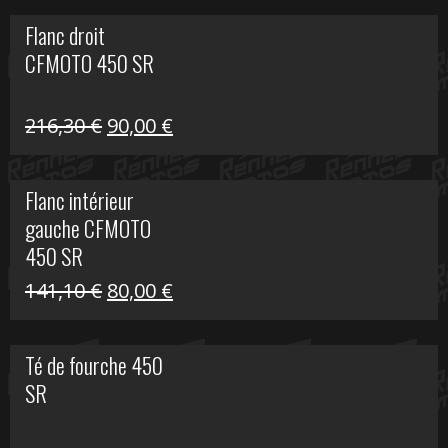
initial
actuel
Flanc droit
était :
est :
CFMOTO 450 SR
62,50 €.
15,00 €.
Le
Le
216,30
€
90,00
€
prix
prix
initial
actuel
Flanc intérieur
était :
est :
gauche CFMOTO
216,30 €.
90,00 €.
450 SR
Le
Le
141,10
€
80,00
€
prix
prix
initial
actuel
Té de fourche 450
était :
est :
SR
141,10 €.
80,00 €.