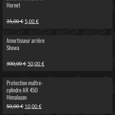
Hornet
76,20 €.
20,00 €.
Le
Le
35,00
€
5,00
€
prix
prix
initial
actuel
Amortisseur arrière
était :
est :
Showa
35,00 €.
5,00 €.
Le
Le
300,00
€
50,00
€
prix
prix
initial
actuel
Protection maître-
était :
est :
cylindre AR 450
300,00 €.
50,00 €.
Himalayan
Le
Le
50,00
€
10,00
€
prix
prix