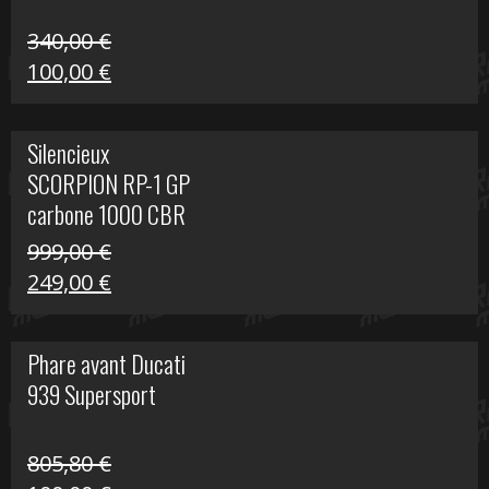
340,00
€
Le
Le
100,00
€
prix
prix
initial
actuel
Silencieux
était :
est :
SCORPION RP-1 GP
340,00 €.
100,00 €.
carbone 1000 CBR
RR
999,00
€
Le
Le
249,00
€
prix
prix
initial
actuel
Phare avant Ducati
était :
est :
939 Supersport
999,00 €.
249,00 €.
805,80
€