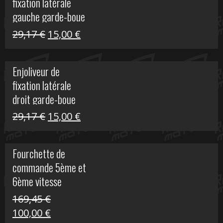
fixation latérale
305,00 €.
50,00 €.
gauche garde-boue
arrière Vulcan S
Le
Le
29,17
€
15,00
€
prix
prix
initial
actuel
Enjoliveur de
était :
est :
fixation latérale
29,17 €.
15,00 €.
droit garde-boue
arrière pour Vulcan
Le
Le
29,17
€
15,00
€
S
prix
prix
initial
actuel
Fourchette de
était :
est :
commande 5ème et
29,17 €.
15,00 €.
6ème vitesse
S1000R
169,45
€
Le
Le
100,00
€