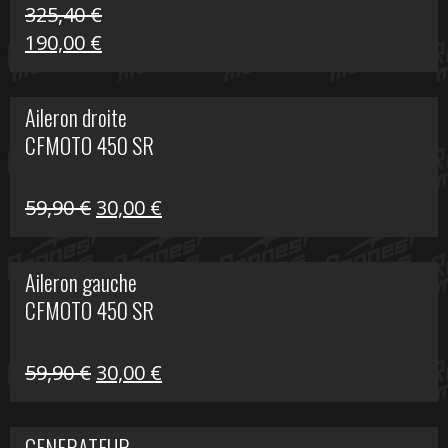
325,40
€
Le
Le
190,00
€
prix
prix
initial
actuel
Aileron droite
était :
est :
CFMOTO 450 SR
325,40 €.
190,00 €.
Le
Le
59,90
€
30,00
€
prix
prix
initial
actuel
Aileron gauche
était :
est :
CFMOTO 450 SR
59,90 €.
30,00 €.
Le
Le
59,90
€
30,00
€
prix
prix
initial
actuel
GENERATEUR