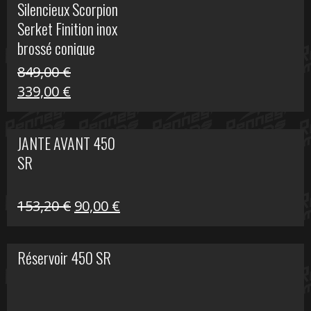
Silencieux Scorpion
était :
est :
Serket Finition inox
53,40 €.
25,00 €.
brossé conique
double Z 1000
849,00
€
Le
Le
339,00
€
prix
prix
initial
actuel
JANTE AVANT 450
était :
est :
SR
849,00 €.
339,00 €.
Le
Le
153,20
€
90,00
€
prix
prix
initial
actuel
Réservoir 450 SR
était :
est :
153,20 €.
90,00 €.