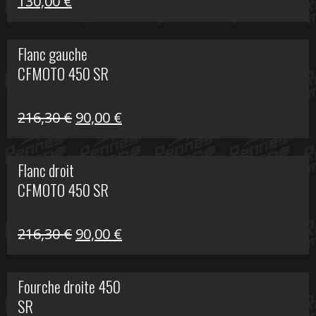
Le
Le
130,00
€
prix
prix
initial
actuel
Flanc gauche
était :
est :
CFMOTO 450 SR
218,50 €.
130,00 €.
Le
Le
216,30
€
90,00
€
prix
prix
initial
actuel
Flanc droit
était :
est :
CFMOTO 450 SR
216,30 €.
90,00 €.
Le
Le
216,30
€
90,00
€
prix
prix
initial
actuel
Fourche droite 450
était :
est :
SR
216,30 €.
90,00 €.