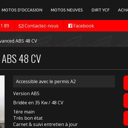
MOTOS D'OCCASION
MOTOS NEUVES
DIRT YCF
ACHA
11 89
Contactez-nous
Facebook
anced ABS 48 CV
 ABS 48 CV
Accessible avec le permis A2
Version ABS
Bridée en 35 Kw / 48 CV
1ère main
Très bon état
Carnet & suivi entretien à jour