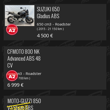
SUZUKI 650
Gladius ABS
650 cm3 - Roadster
( 2015 - 21 150 km )
4 500 €
CFMOTO 800 NK
Advanced ABS 48
CV
800 cm3 - Roadster
( 2023 - 700 km )
6 999 €
MOTO-GUZZI 850
V7 Stone ABS
VENDU