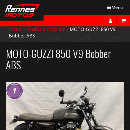
Toggle
Menu
navigation
Accueil
-
Motos d'occasion
- MOTO-GUZZI 850 V9
Bobber ABS
MOTO-GUZZI 850 V9 Bobber
ABS