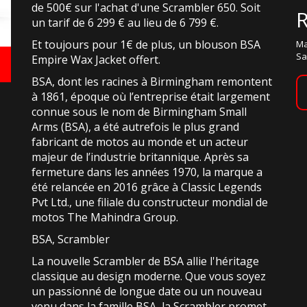
de 500€ sur l'achat d'une Scrambler 650. Soit
un tarif de 6 299 € au lieu de 6 799 €.
Et toujours pour 1€ de plus, un blouson BSA
Ma
Sa
Empire Wax Jacket offert.
BSA, dont les racines à Birmingham remontent
à 1861, époque où l’entreprise était largement
connue sous le nom de Birmingham Small
Arms (BSA), a été autrefois le plus grand
fabricant de motos au monde et un acteur
majeur de l’industrie britannique. Après sa
fermeture dans les années 1970, la marque a
été relancée en 2016 grâce à Classic Legends
Pvt Ltd., une filiale du constructeur mondial de
motos The Mahindra Group.
BSA, Scrambler
La nouvelle Scrambler de BSA allie l'héritage
classique au design moderne. Que vous soyez
un passionné de longue date ou un nouveau
venu dans la famille BSA, la Scrambler promet