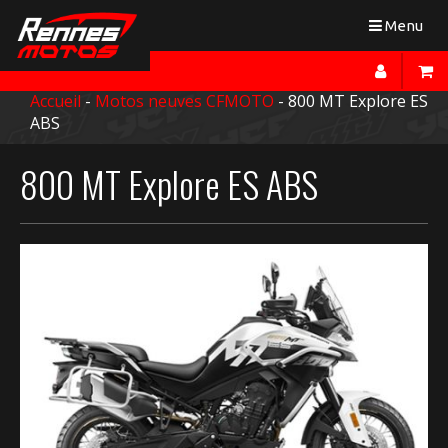
Toggle
Menu
navigation
Accueil
-
Motos neuves CFMOTO
- 800 MT Explore ES
ABS
800 MT Explore ES ABS