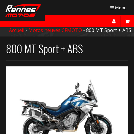
Toggle
Menu
navigation
Accueil
-
Motos neuves CFMOTO
- 800 MT Sport + ABS
800 MT Sport + ABS