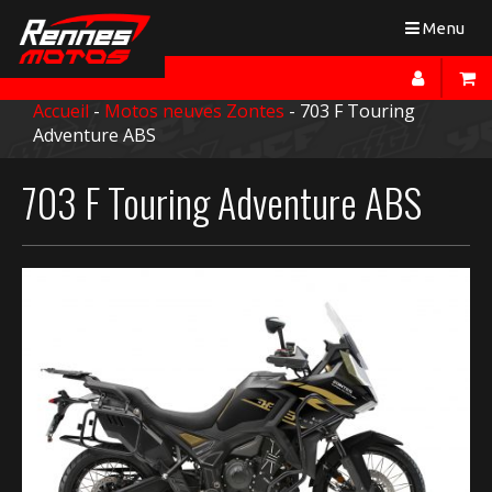
Toggle
Menu
navigation
Accueil
-
Motos neuves Zontes
- 703 F Touring
Adventure ABS
703 F Touring Adventure ABS