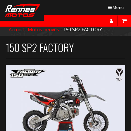
Toggle
Menu
navigation
Accueil
-
Motos neuves
- 150 SP2 FACTORY
150 SP2 FACTORY