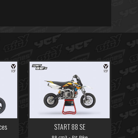
ces
START 88 SE
88 cm3 - Pit Bike