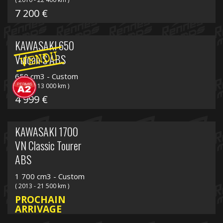
7 200 €
KAWASAKI 650
VENDU
Vulcan S ABS
650 cm3 - Custom
( 2018 - 13 000 km )
4 999 €
KAWASAKI 1700
VN Classic Tourer
ABS
1 700 cm3 - Custom
( 2013 - 21 500 km )
PROCHAIN
ARRIVAGE