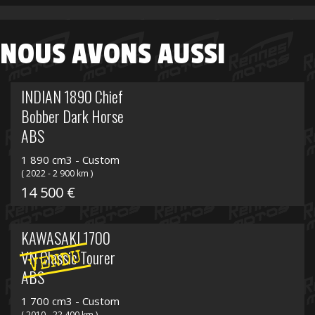
NOUS AVONS AUSSI
INDIAN 1890 Chief
Bobber Dark Horse
ABS
1 890 cm3 - Custom
( 2022 - 2 900 km )
14 500 €
KAWASAKI 1700
VN Classic Tourer
VENDU
ABS
1 700 cm3 - Custom
( 2010 - 22 400 km )