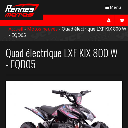
Toggle
Menu
navigation
Accueil
-
Motos neuves
- Quad électrique LXF KIX 800 W
- EQD05
Quad électrique LXF KIX 800 W
- EQD05