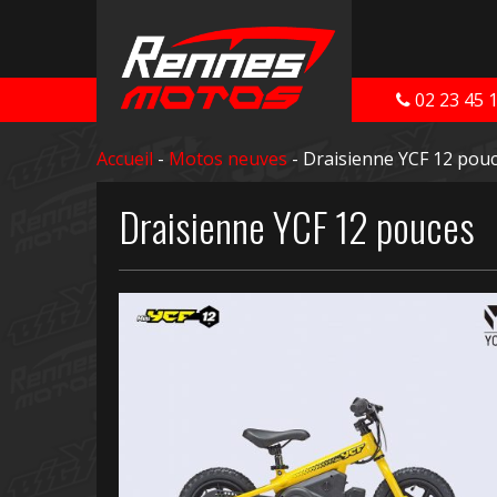
02 23 45 
Accueil
-
Motos neuves
- Draisienne YCF 12 pou
Draisienne YCF 12 pouces