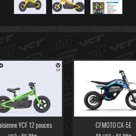
aisienne YCF 12 pouces
CFMOTO CX-5E
cm3 - Pit Bike
88 cm3 - Pit Bike