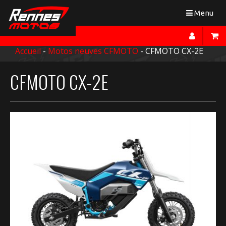
Toggle
Menu
navigation
Accueil
-
Motos neuves CFMOTO
- CFMOTO CX-2E
CFMOTO CX-2E