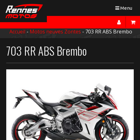
Toggle
Menu
navigation
Accueil
-
Motos neuves Zontes
- 703 RR ABS Brembo
703 RR ABS Brembo